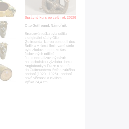
Správný kurs po celý rok 2026!
Otto Gutfreund, Námořník
Bronzová soška byla odlita
z originální sádry Otto
Gutfreunda, kterou posoudil doc.
Šetlík a v rámci limitované série
bylo zhotoveno pouze šest
číslovaných odlitků.
Jde o nerealizovaný návrh
na sochařskou výzdobu domu
Anglobanky v Praze a spadá
do Gutfreundova třetího tvůrčího
období (1920 - 1925) - období
nové věcnosti a civilismu.
Výška 24,4 cm.