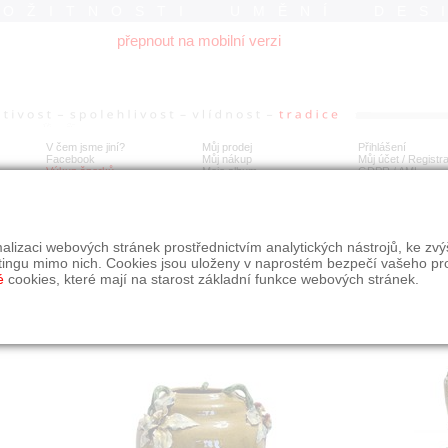
ROŽITNOSTI UMĚNÍ DES
přepnout na mobilní verzi
V čem jsme jiní?
Můj prodej
Přihlášení
Facebook
Můj nákup
Můj účet / Registr
Výkup šperků
Moje album
GDPR
/
AML
esní váza Teplitz Fachschule
alizaci webových stránek prostřednictvím analytických nástrojů, ke zv
tingu mimo nich. Cookies jsou uloženy v naprostém bezpečí vašeho pr
é
cookies, které mají na starost základní funkce webových stránek.
Í
MÍSTO EXPEDICE
Počet návštěv: 670
poslat příteli
Středočeský kraj
uložit do alba
dotaz na prodejce