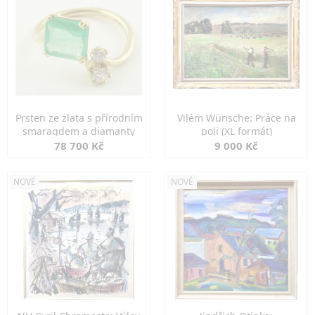
Prsten ze zlata s přírodním
Vilém Wünsche: Práce na
smaragdem a diamanty
poli (XL formát)
78 700 Kč
9 000 Kč
NOVÉ
NOVÉ