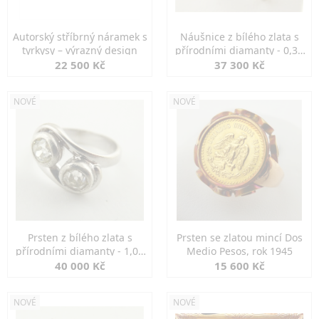
Autorský stříbrný náramek s
Náušnice z bílého zlata s
tyrkysy – výrazný design
přírodními diamanty - 0,30
ct
22 500 Kč
37 300 Kč
NOVÉ
NOVÉ
Prsten z bílého zlata s
Prsten se zlatou mincí Dos
přírodními diamanty - 1,00
Medio Pesos, rok 1945
ct
40 000 Kč
15 600 Kč
NOVÉ
NOVÉ