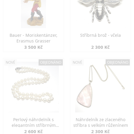
Bauer - Moriskentänzer,
Stříbrná brož - včela
Erasmus Grasser
3 500 Kč
2 300 Kč
NOVÉ
OBJEDNÁNO
NOVÉ
OBJEDNÁNO
Perlový náhrdelník s
Náhrdelník ze zlaceného
elegantním stříbrným
stříbra s velkým růženínem
zapínáním
2 600 Kč
2 300 Kč