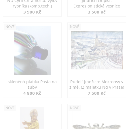
NU Cyril Chramosta: Výlov
Jindřich Otipka:
rybníka (komb.tech.)
Expresionistická vesnice
3 900 Kč
3 500 Kč
NOVÉ
NOVÉ
skleněná platika Pasta na
Rudolf Jindřich: Mokropsy v
zuby
zimě. (Z majetku Ng v Praze)
4 800 Kč
7 500 Kč
NOVÉ
NOVÉ