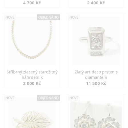
markazity
jemná elegance
4 700 Kč
2 400 Kč
NOVÉ
OBJEDNÁNO
NOVÉ
Stříbrný zlacený starožitný
Zlatý art-deco prsten s
náhrdelník
diamantem
2 000 Kč
11 500 Kč
NOVÉ
OBJEDNÁNO
NOVÉ