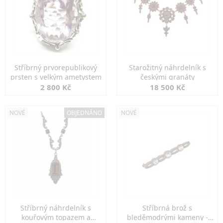
Stříbrný prvorepublikový
Starožitný náhrdelník s
prsten s velkým ametystem
českými granáty
2 800 Kč
18 500 Kč
NOVÉ
OBJEDNÁNO
NOVÉ
Stříbrný náhrdelník s
Stříbrná brož s
kouřovým topazem a
bleděmodrými kameny -