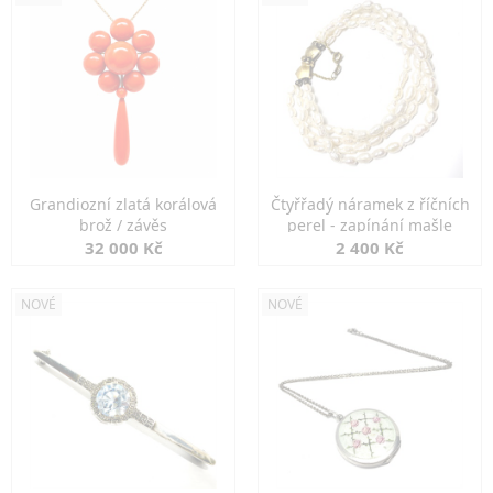
Grandiozní zlatá korálová
Čtyřřadý náramek z říčních
brož / závěs
perel - zapínání mašle
32 000 Kč
2 400 Kč
NOVÉ
NOVÉ