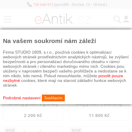
736 646 913
(pondělí - čtvrtek, 13 - 18 hod.)
KATEGORIE
Na vašem soukromí nám záleží
NOVÉ
NOVÉ
Firma STUDIO 1809, s.r.o., používá cookies k optimalizaci
webových stránek prostřednictvím analytických nástrojů, ke zvýšení
bezpečnosti a pro personalizaci doručovaného obsahu v rámci
webových stránek i cíleného marketingu mimo nich. Cookies jsou
uloženy v naprostém bezpečí vašeho prohlížeče a nedostane se k
nim nikdo, kdo nemá. Pokud nesouhlasíte, můžete
povolit pouze
nezbytné
cookies, které mají na starost základní funkce webových
stránek.
Podrobné nastavení
Souhlasím
Stříbrný prsten s granáty
Zlatý prsten s diamanty
2 200 Kč
11 800 Kč
NOVÉ
NOVÉ