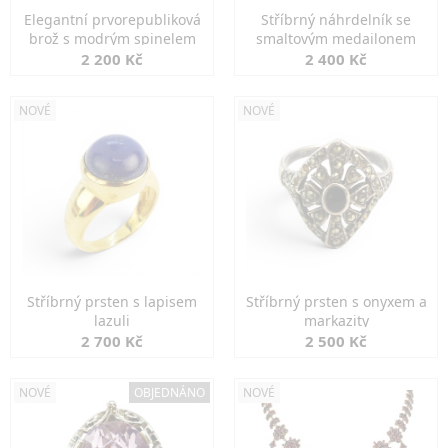
Elegantní prvorepubliková
Stříbrný náhrdelník se
brož s modrým spinelem
smaltovým medailonem
2 200 Kč
2 400 Kč
NOVÉ
NOVÉ
Stříbrný prsten s lapisem
Stříbrný prsten s onyxem a
lazuli
markazity
2 700 Kč
2 500 Kč
NOVÉ
OBJEDNÁNO
NOVÉ