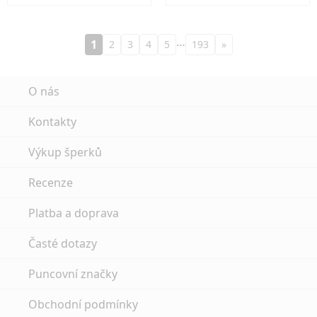
…
1
2
3
4
5
193
»
O nás
Kontakty
Výkup šperků
Recenze
Platba a doprava
Časté dotazy
Puncovní značky
Obchodní podmínky