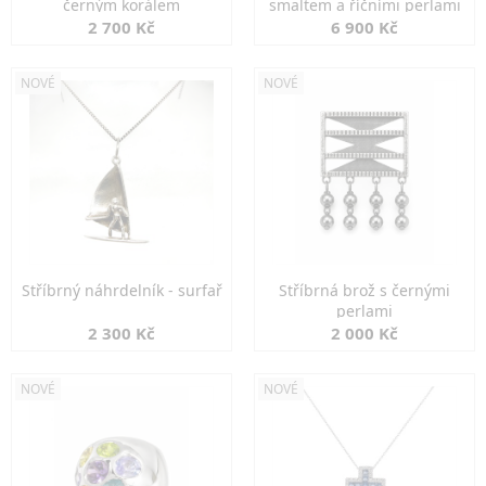
černým korálem
smaltem a říčními perlami
2 700 Kč
6 900 Kč
NOVÉ
NOVÉ
Stříbrný náhrdelník - surfař
Stříbrná brož s černými
perlami
2 300 Kč
2 000 Kč
NOVÉ
NOVÉ