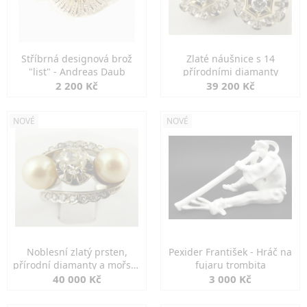
Stříbrná designová brož
Zlaté náušnice s 14
"list" - Andreas Daub
přírodními diamanty
2 200 Kč
39 200 Kč
NOVÉ
NOVÉ
Noblesní zlatý prsten,
Pexider František - Hráč na
přírodní diamanty a mořské
fujaru trombita
perly
40 000 Kč
3 000 Kč