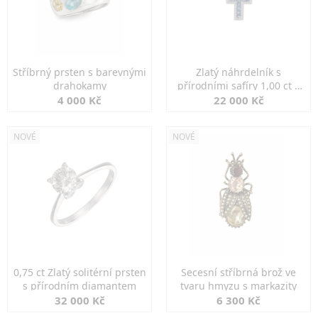
Stříbrný prsten s barevnými
Zlatý náhrdelník s
drahokamy
přírodními safíry 1,00 ct a
diamanty
4 000 Kč
22 000 Kč
NOVÉ
NOVÉ
0,75 ct Zlatý solitérní prsten
Secesní stříbrná brož ve
s přírodním diamantem
tvaru hmyzu s markazity
32 000 Kč
6 300 Kč