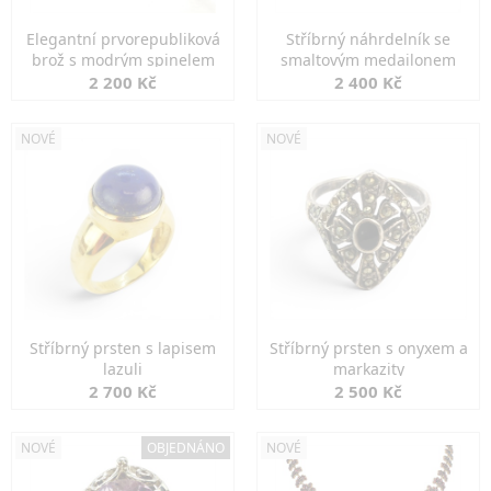
Elegantní prvorepubliková
Stříbrný náhrdelník se
brož s modrým spinelem
smaltovým medailonem
2 200 Kč
2 400 Kč
NOVÉ
NOVÉ
Stříbrný prsten s lapisem
Stříbrný prsten s onyxem a
lazuli
markazity
2 700 Kč
2 500 Kč
NOVÉ
OBJEDNÁNO
NOVÉ