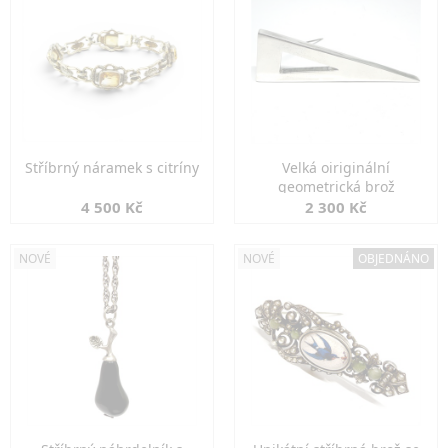
Stříbrný náramek s citríny
Velká oiriginální
geometrická brož
4 500 Kč
2 300 Kč
NOVÉ
NOVÉ
OBJEDNÁNO