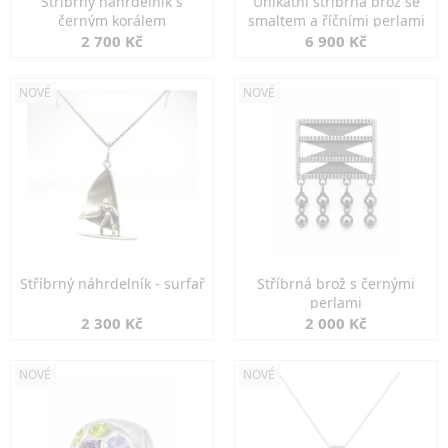
Stříbrný náhrdelník s
Unikátní stříbrná brož se
černým korálem
smaltem a říčními perlami
2 700 Kč
6 900 Kč
NOVÉ
NOVÉ
Stříbrný náhrdelník - surfař
Stříbrná brož s černými
perlami
2 300 Kč
2 000 Kč
NOVÉ
NOVÉ