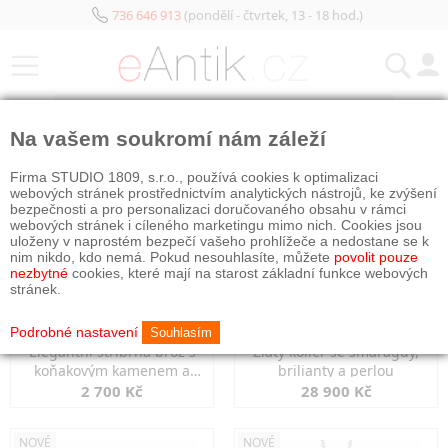
736 646 913
(pondělí - čtvrtek, 13 - 18 hod.)
KATEGORIE
Na vašem soukromí nám záleží
NOVÉ
NOVÉ
Firma STUDIO 1809, s.r.o., používá cookies k optimalizaci
webových stránek prostřednictvím analytických nástrojů, ke zvýšení
bezpečnosti a pro personalizaci doručovaného obsahu v rámci
webových stránek i cíleného marketingu mimo nich. Cookies jsou
uloženy v naprostém bezpečí vašeho prohlížeče a nedostane se k
nim nikdo, kdo nemá. Pokud nesouhlasíte, můžete
povolit pouze
nezbytné
cookies, které mají na starost základní funkce webových
stránek.
Podrobné nastavení
Souhlasím
Elegantní stříbrná brož s
Zlatý kolier se smaragdy,
koňakovým kamenem a
brilianty a perlou
markazity
2 700 Kč
28 900 Kč
NOVÉ
NOVÉ