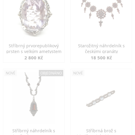
Stříbrný prvorepublikový
Starožitný náhrdelník s
prsten s velkým ametystem
českými granáty
2 800 Kč
18 500 Kč
NOVÉ
OBJEDNÁNO
NOVÉ
Stříbrný náhrdelník s
Stříbrná brož s