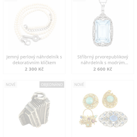
Jemný perlový náhrdelník s
Stříbrný prvorepublikový
dekorativním klíčkem
náhrdelník s modrým
spinelem
2 300 Kč
2 600 Kč
NOVÉ
OBJEDNÁNO
NOVÉ