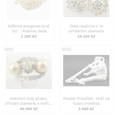
Stříbrná designová brož
Zlaté náušnice s 14
"list" - Andreas Daub
přírodními diamanty
2 200 Kč
39 200 Kč
NOVÉ
NOVÉ
Noblesní zlatý prsten,
Pexider František - Hráč na
přírodní diamanty a mořské
fujaru trombita
perly
40 000 Kč
3 000 Kč