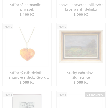
Stříbrná harmonika -
Konvolut prvorepublikových
přívěsek
broží a náhrdelníku
2 100 Kč
2 000 Kč
NOVÉ
NOVÉ
Stříbrný náhrdelník -
Suchý Bohuslav -
jantarové srdíčko Georg
Slunečnice
Kramer
2 000 Kč
3 000 Kč
NOVÉ
NOVÉ
OBJEDNÁNO