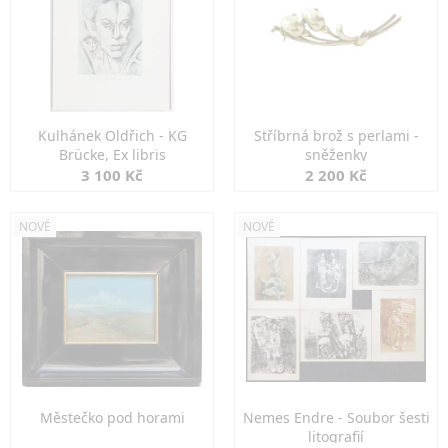
Kulhánek Oldřich - KG
Stříbrná brož s perlami -
Brücke, Ex libris
sněženky
3 100 Kč
2 200 Kč
NOVÉ
NOVÉ
Městečko pod horami
Nemes Endre - Soubor šesti
litografií