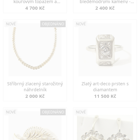
kouřovým topazem a
bleděmodrými kameny -
markazity
jemná elegance
4 700 Kč
2 400 Kč
NOVÉ
OBJEDNÁNO
NOVÉ
Stříbrný zlacený starožitný
Zlatý art-deco prsten s
náhrdelník
diamantem
2 000 Kč
11 500 Kč
NOVÉ
OBJEDNÁNO
NOVÉ