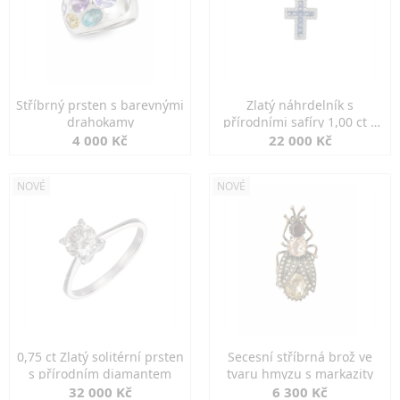
Stříbrný prsten s barevnými
Zlatý náhrdelník s
drahokamy
přírodními safíry 1,00 ct a
diamanty
4 000 Kč
22 000 Kč
NOVÉ
NOVÉ
0,75 ct Zlatý solitérní prsten
Secesní stříbrná brož ve
s přírodním diamantem
tvaru hmyzu s markazity
32 000 Kč
6 300 Kč