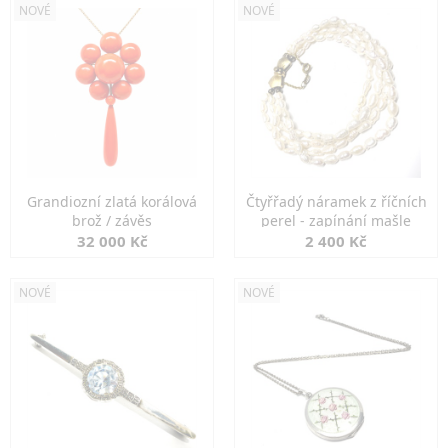
NOVÉ
NOVÉ
Grandiozní zlatá korálová
Čtyřřadý náramek z říčních
brož / závěs
perel - zapínání mašle
32 000 Kč
2 400 Kč
NOVÉ
NOVÉ