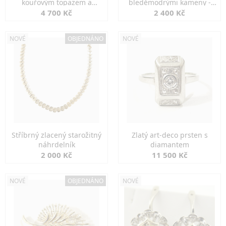
kouřovým topazem a
bleděmodrými kameny -
markazity
jemná elegance
4 700 Kč
2 400 Kč
NOVÉ
OBJEDNÁNO
NOVÉ
Stříbrný zlacený starožitný
Zlatý art-deco prsten s
náhrdelník
diamantem
2 000 Kč
11 500 Kč
NOVÉ
OBJEDNÁNO
NOVÉ