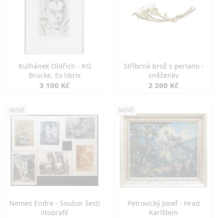
Kulhánek Oldřich - KG
Stříbrná brož s perlami -
Brücke, Ex libris
sněženky
3 100 Kč
2 200 Kč
NOVÉ
NOVÉ
Nemes Endre - Soubor šesti
Petrovický Josef - Hrad
litografií
Karlštejn