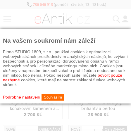
736 646 913
(pondělí - čtvrtek, 13 - 18 hod.)
KATEGORIE
Na vašem soukromí nám záleží
NOVÉ
OBJEDNÁNO
NOVÉ
OBJEDNÁNO
Firma STUDIO 1809, s.r.o., používá cookies k optimalizaci
webových stránek prostřednictvím analytických nástrojů, ke zvýšení
bezpečnosti a pro personalizaci doručovaného obsahu v rámci
webových stránek i cíleného marketingu mimo nich. Cookies jsou
uloženy v naprostém bezpečí vašeho prohlížeče a nedostane se k
nim nikdo, kdo nemá. Pokud nesouhlasíte, můžete
povolit pouze
nezbytné
cookies, které mají na starost základní funkce webových
stránek.
Podrobné nastavení
Souhlasím
Elegantní stříbrná brož s
Zlatý kolier se smaragdy,
koňakovým kamenem a
brilianty a perlou
markazity
2 700 Kč
28 900 Kč
NOVÉ
OBJEDNÁNO
NOVÉ
OBJEDNÁNO