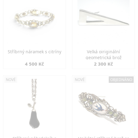
Stříbrný náramek s citríny
Velká oiriginální
geometrická brož
4 500 Kč
2 300 Kč
NOVÉ
NOVÉ
OBJEDNÁNO