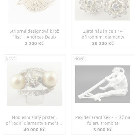
Stříbrná designová brož
Zlaté náušnice s 14
"list" - Andreas Daub
přírodními diamanty
2 200 Kč
39 200 Kč
NOVÉ
NOVÉ
Noblesní zlatý prsten,
Pexider František - Hráč na
přírodní diamanty a mořské
fujaru trombita
perly
40 000 Kč
3 000 Kč