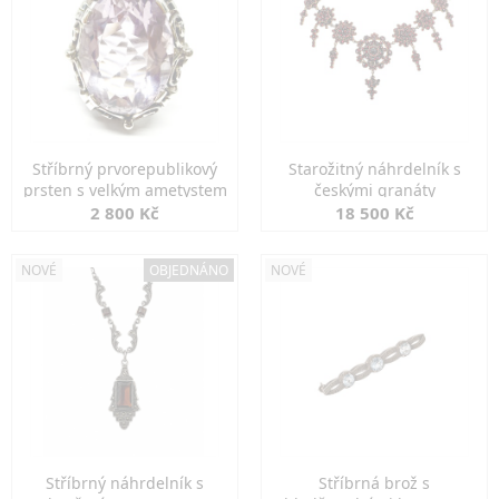
Stříbrný prvorepublikový
Starožitný náhrdelník s
prsten s velkým ametystem
českými granáty
2 800 Kč
18 500 Kč
NOVÉ
OBJEDNÁNO
NOVÉ
Stříbrný náhrdelník s
Stříbrná brož s