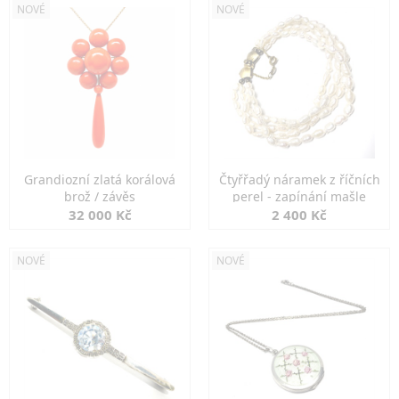
NOVÉ
NOVÉ
Grandiozní zlatá korálová
Čtyřřadý náramek z říčních
brož / závěs
perel - zapínání mašle
32 000 Kč
2 400 Kč
NOVÉ
NOVÉ