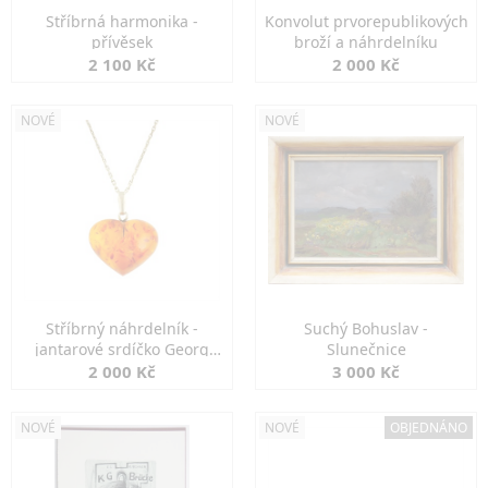
Stříbrná harmonika -
Konvolut prvorepublikových
přívěsek
broží a náhrdelníku
2 100 Kč
2 000 Kč
NOVÉ
NOVÉ
Stříbrný náhrdelník -
Suchý Bohuslav -
jantarové srdíčko Georg
Slunečnice
Kramer
2 000 Kč
3 000 Kč
NOVÉ
NOVÉ
OBJEDNÁNO