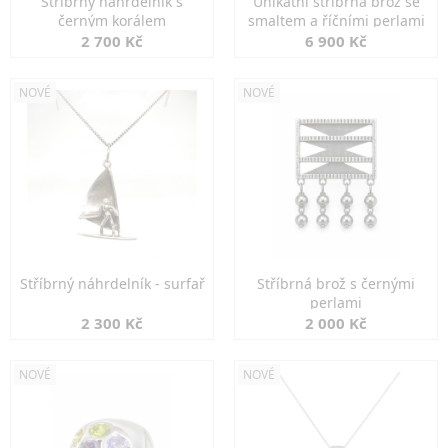
Stříbrný náhrdelník s
Unikátní stříbrná brož se
černým korálem
smaltem a říčními perlami
2 700 Kč
6 900 Kč
NOVÉ
NOVÉ
Stříbrný náhrdelník - surfař
Stříbrná brož s černými
perlami
2 300 Kč
2 000 Kč
NOVÉ
NOVÉ