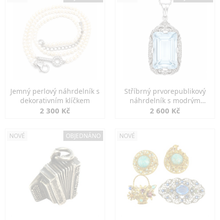
Jemný perlový náhrdelník s
Stříbrný prvorepublikový
dekorativním klíčkem
náhrdelník s modrým
spinelem
2 300 Kč
2 600 Kč
NOVÉ
OBJEDNÁNO
NOVÉ