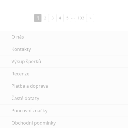
…
1
2
3
4
5
193
»
O nás
Kontakty
Výkup šperků
Recenze
Platba a doprava
Časté dotazy
Puncovní značky
Obchodní podmínky