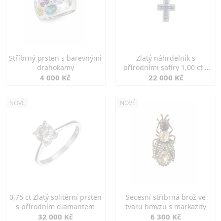
Stříbrný prsten s barevnými
Zlatý náhrdelník s
drahokamy
přírodními safíry 1,00 ct a
diamanty
4 000 Kč
22 000 Kč
NOVÉ
NOVÉ
0,75 ct Zlatý solitérní prsten
Secesní stříbrná brož ve
s přírodním diamantem
tvaru hmyzu s markazity
32 000 Kč
6 300 Kč