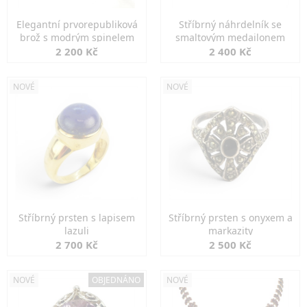
Elegantní prvorepubliková
Stříbrný náhrdelník se
brož s modrým spinelem
smaltovým medailonem
2 200 Kč
2 400 Kč
NOVÉ
NOVÉ
Stříbrný prsten s lapisem
Stříbrný prsten s onyxem a
lazuli
markazity
2 700 Kč
2 500 Kč
NOVÉ
OBJEDNÁNO
NOVÉ