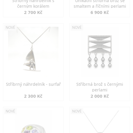
Stříbrný náhrdelník s
Unikátní stříbrná brož se
černým korálem
smaltem a říčními perlami
2 700 Kč
6 900 Kč
NOVÉ
NOVÉ
Stříbrný náhrdelník - surfař
Stříbrná brož s černými
perlami
2 300 Kč
2 000 Kč
NOVÉ
NOVÉ