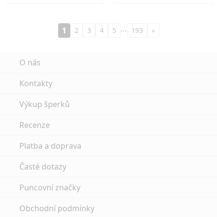
…
1
2
3
4
5
193
»
O nás
Kontakty
Výkup šperků
Recenze
Platba a doprava
Časté dotazy
Puncovní značky
Obchodní podmínky