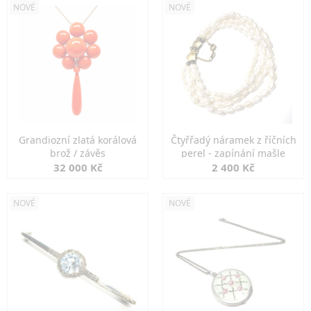
NOVÉ
NOVÉ
Grandiozní zlatá korálová
Čtyřřadý náramek z říčních
brož / závěs
perel - zapínání mašle
32 000 Kč
2 400 Kč
NOVÉ
NOVÉ