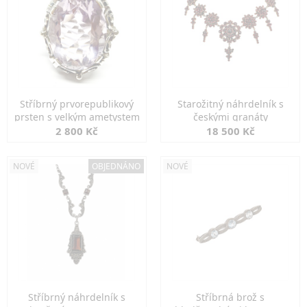
Stříbrný prvorepublikový
Starožitný náhrdelník s
prsten s velkým ametystem
českými granáty
2 800 Kč
18 500 Kč
NOVÉ
OBJEDNÁNO
NOVÉ
Stříbrný náhrdelník s
Stříbrná brož s