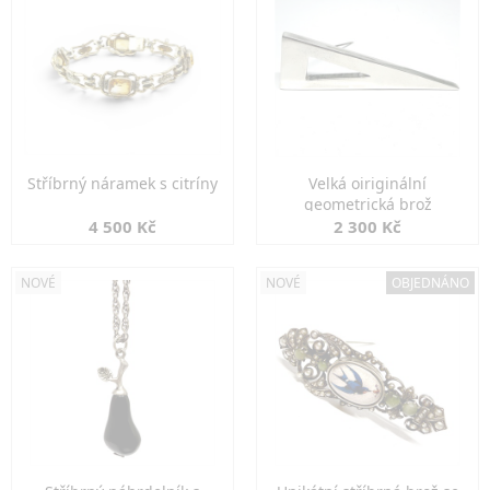
Stříbrný náramek s citríny
Velká oiriginální
geometrická brož
4 500 Kč
2 300 Kč
NOVÉ
NOVÉ
OBJEDNÁNO