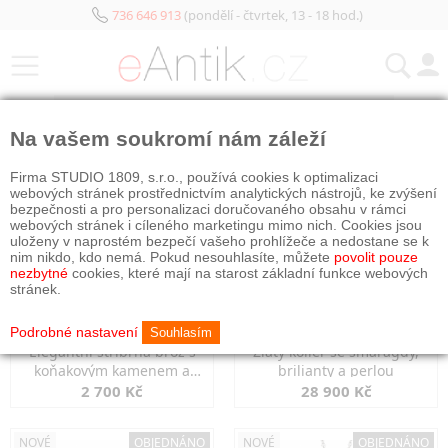
736 646 913
(pondělí - čtvrtek, 13 - 18 hod.)
KATEGORIE
Na vašem soukromí nám záleží
NOVÉ
OBJEDNÁNO
NOVÉ
OBJEDNÁNO
Firma STUDIO 1809, s.r.o., používá cookies k optimalizaci
webových stránek prostřednictvím analytických nástrojů, ke zvýšení
bezpečnosti a pro personalizaci doručovaného obsahu v rámci
webových stránek i cíleného marketingu mimo nich. Cookies jsou
uloženy v naprostém bezpečí vašeho prohlížeče a nedostane se k
nim nikdo, kdo nemá. Pokud nesouhlasíte, můžete
povolit pouze
nezbytné
cookies, které mají na starost základní funkce webových
stránek.
Podrobné nastavení
Souhlasím
Elegantní stříbrná brož s
Zlatý kolier se smaragdy,
koňakovým kamenem a
brilianty a perlou
markazity
2 700 Kč
28 900 Kč
NOVÉ
OBJEDNÁNO
NOVÉ
OBJEDNÁNO