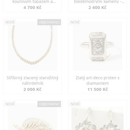
kouřovým topazem a
bleděmodrými kameny -
markazity
jemná elegance
4 700 Kč
2 400 Kč
NOVÉ
OBJEDNÁNO
NOVÉ
Stříbrný zlacený starožitný
Zlatý art-deco prsten s
náhrdelník
diamantem
2 000 Kč
11 500 Kč
NOVÉ
OBJEDNÁNO
NOVÉ