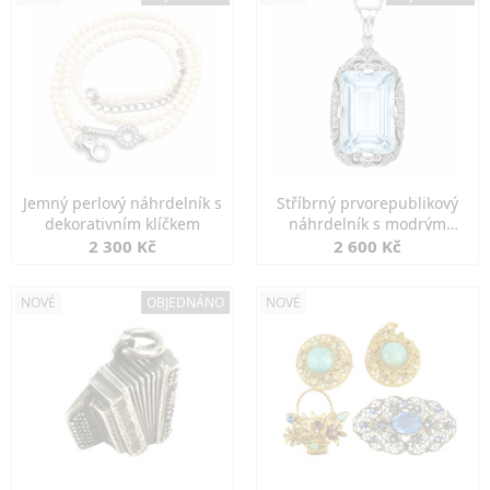
Jemný perlový náhrdelník s
Stříbrný prvorepublikový
dekorativním klíčkem
náhrdelník s modrým
spinelem
2 300 Kč
2 600 Kč
NOVÉ
OBJEDNÁNO
NOVÉ