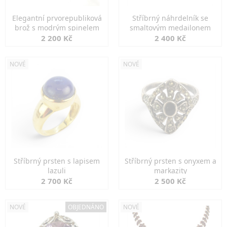
Elegantní prvorepubliková
Stříbrný náhrdelník se
brož s modrým spinelem
smaltovým medailonem
2 200 Kč
2 400 Kč
NOVÉ
NOVÉ
Stříbrný prsten s lapisem
Stříbrný prsten s onyxem a
lazuli
markazity
2 700 Kč
2 500 Kč
NOVÉ
OBJEDNÁNO
NOVÉ