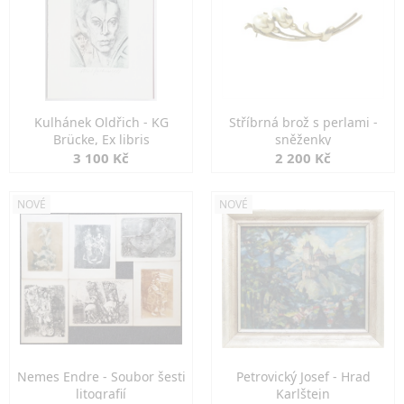
Kulhánek Oldřich - KG
Stříbrná brož s perlami -
Brücke, Ex libris
sněženky
3 100 Kč
2 200 Kč
NOVÉ
NOVÉ
Nemes Endre - Soubor šesti
Petrovický Josef - Hrad
litografií
Karlštejn