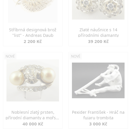
Stříbrná designová brož
Zlaté náušnice s 14
"list" - Andreas Daub
přírodními diamanty
2 200 Kč
39 200 Kč
NOVÉ
NOVÉ
Noblesní zlatý prsten,
Pexider František - Hráč na
přírodní diamanty a mořské
fujaru trombita
perly
40 000 Kč
3 000 Kč