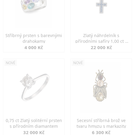
Stříbrný prsten s barevnými
Zlatý náhrdelník s
drahokamy
přírodními safíry 1,00 ct a
diamanty
4 000 Kč
22 000 Kč
NOVÉ
NOVÉ
0,75 ct Zlatý solitérní prsten
Secesní stříbrná brož ve
s přírodním diamantem
tvaru hmyzu s markazity
32 000 Kč
6 300 Kč