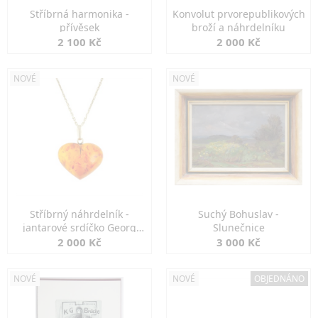
Stříbrná harmonika -
Konvolut prvorepublikových
přívěsek
broží a náhrdelníku
2 100 Kč
2 000 Kč
NOVÉ
NOVÉ
Stříbrný náhrdelník -
Suchý Bohuslav -
jantarové srdíčko Georg
Slunečnice
Kramer
2 000 Kč
3 000 Kč
NOVÉ
NOVÉ
OBJEDNÁNO