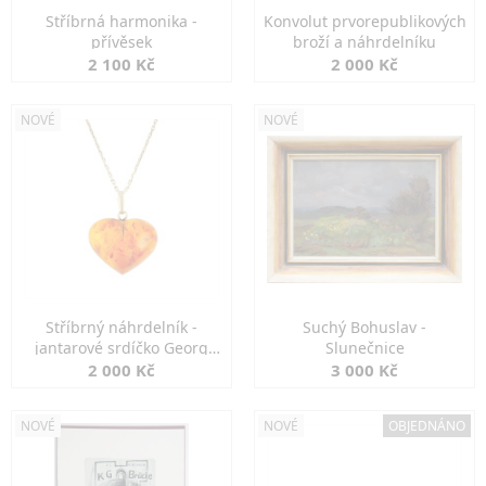
Stříbrná harmonika -
Konvolut prvorepublikových
přívěsek
broží a náhrdelníku
2 100 Kč
2 000 Kč
NOVÉ
NOVÉ
Stříbrný náhrdelník -
Suchý Bohuslav -
jantarové srdíčko Georg
Slunečnice
Kramer
2 000 Kč
3 000 Kč
NOVÉ
NOVÉ
OBJEDNÁNO