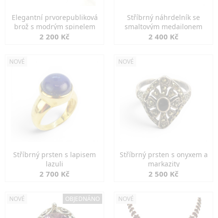
Elegantní prvorepubliková
Stříbrný náhrdelník se
brož s modrým spinelem
smaltovým medailonem
2 200 Kč
2 400 Kč
NOVÉ
NOVÉ
Stříbrný prsten s lapisem
Stříbrný prsten s onyxem a
lazuli
markazity
2 700 Kč
2 500 Kč
NOVÉ
OBJEDNÁNO
NOVÉ