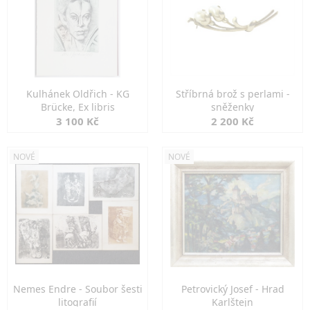
Kulhánek Oldřich - KG
Stříbrná brož s perlami -
Brücke, Ex libris
sněženky
3 100 Kč
2 200 Kč
NOVÉ
NOVÉ
Nemes Endre - Soubor šesti
Petrovický Josef - Hrad
litografií
Karlštejn