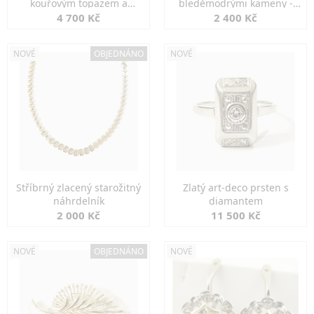
kouřovým topazem a
bleděmodrými kameny -
markazity
jemná elegance
4 700 Kč
2 400 Kč
NOVÉ
OBJEDNÁNO
NOVÉ
Stříbrný zlacený starožitný
Zlatý art-deco prsten s
náhrdelník
diamantem
2 000 Kč
11 500 Kč
NOVÉ
OBJEDNÁNO
NOVÉ