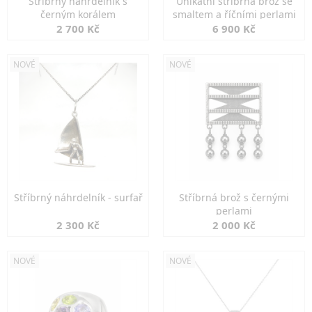
Stříbrný náhrdelník s
Unikátní stříbrná brož se
černým korálem
smaltem a říčními perlami
2 700 Kč
6 900 Kč
NOVÉ
NOVÉ
Stříbrný náhrdelník - surfař
Stříbrná brož s černými
perlami
2 300 Kč
2 000 Kč
NOVÉ
NOVÉ