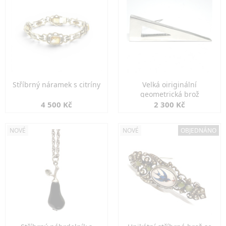
Stříbrný náramek s citríny
Velká oiriginální
geometrická brož
4 500 Kč
2 300 Kč
NOVÉ
NOVÉ
OBJEDNÁNO