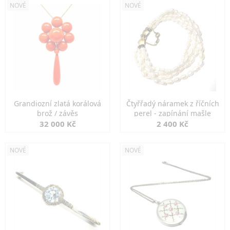
NOVÉ
NOVÉ
Grandiozní zlatá korálová
Čtyřřadý náramek z říčních
brož / závěs
perel - zapínání mašle
32 000 Kč
2 400 Kč
NOVÉ
NOVÉ