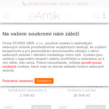
736 646 913
(pondělí - čtvrtek, 13 - 18 hod.)
KATEGORIE
Na vašem soukromí nám záleží
NOVÉ
OBJEDNÁNO
NOVÉ
OBJEDNÁNO
Firma STUDIO 1809, s.r.o., používá cookies k optimalizaci
webových stránek prostřednictvím analytických nástrojů, ke zvýšení
bezpečnosti a pro personalizaci doručovaného obsahu v rámci
webových stránek i cíleného marketingu mimo nich. Cookies jsou
uloženy v naprostém bezpečí vašeho prohlížeče a nedostane se k
nim nikdo, kdo nemá. Pokud nesouhlasíte, můžete
povolit pouze
nezbytné
cookies, které mají na starost základní funkce webových
stránek.
Podrobné nastavení
Souhlasím
Elegantní stříbrná brož s
Zlatý kolier se smaragdy,
koňakovým kamenem a
brilianty a perlou
markazity
2 700 Kč
28 900 Kč
NOVÉ
OBJEDNÁNO
NOVÉ
OBJEDNÁNO