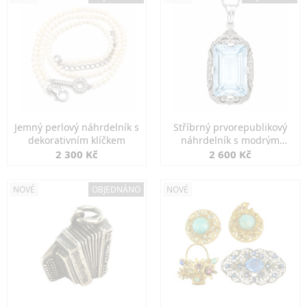
Jemný perlový náhrdelník s
Stříbrný prvorepublikový
dekorativním klíčkem
náhrdelník s modrým
spinelem
2 300 Kč
2 600 Kč
NOVÉ
OBJEDNÁNO
NOVÉ