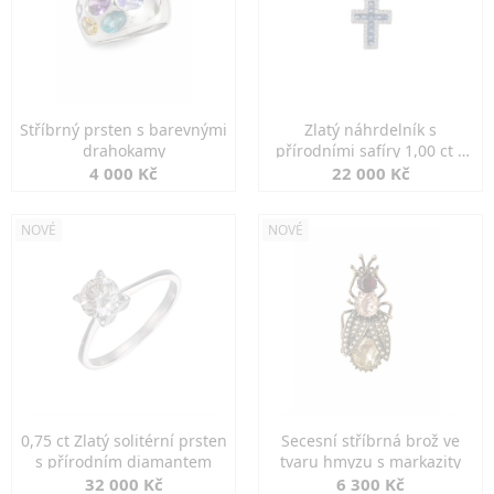
Stříbrný prsten s barevnými
Zlatý náhrdelník s
drahokamy
přírodními safíry 1,00 ct a
diamanty
4 000 Kč
22 000 Kč
NOVÉ
NOVÉ
0,75 ct Zlatý solitérní prsten
Secesní stříbrná brož ve
s přírodním diamantem
tvaru hmyzu s markazity
32 000 Kč
6 300 Kč