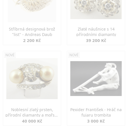
Stříbrná designová brož
Zlaté náušnice s 14
"list" - Andreas Daub
přírodními diamanty
2 200 Kč
39 200 Kč
NOVÉ
NOVÉ
Noblesní zlatý prsten,
Pexider František - Hráč na
přírodní diamanty a mořské
fujaru trombita
perly
40 000 Kč
3 000 Kč