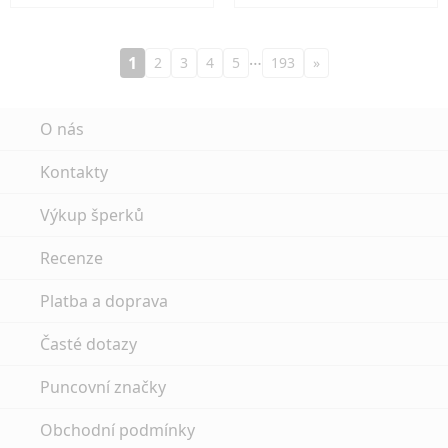
…
1
2
3
4
5
193
»
O nás
Kontakty
Výkup šperků
Recenze
Platba a doprava
Časté dotazy
Puncovní značky
Obchodní podmínky