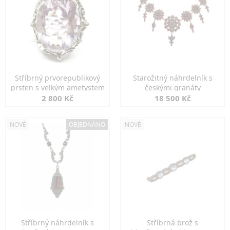
Stříbrný prvorepublikový
Starožitný náhrdelník s
prsten s velkým ametystem
českými granáty
2 800 Kč
18 500 Kč
NOVÉ
OBJEDNÁNO
NOVÉ
Stříbrný náhrdelník s
Stříbrná brož s