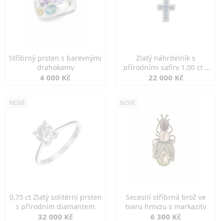
Stříbrný prsten s barevnými
Zlatý náhrdelník s
drahokamy
přírodními safíry 1,00 ct a
diamanty
4 000 Kč
22 000 Kč
NOVÉ
NOVÉ
0,75 ct Zlatý solitérní prsten
Secesní stříbrná brož ve
s přírodním diamantem
tvaru hmyzu s markazity
32 000 Kč
6 300 Kč