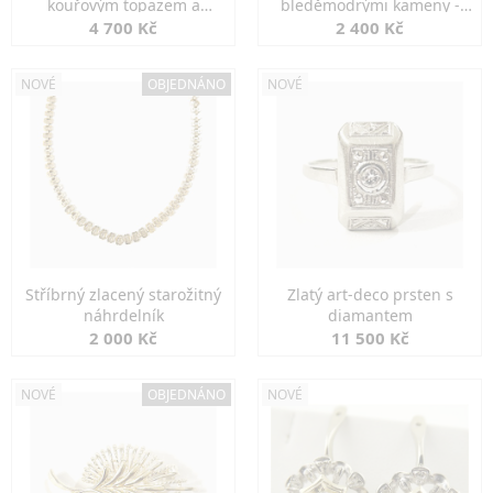
kouřovým topazem a
bleděmodrými kameny -
markazity
jemná elegance
4 700 Kč
2 400 Kč
NOVÉ
OBJEDNÁNO
NOVÉ
Stříbrný zlacený starožitný
Zlatý art-deco prsten s
náhrdelník
diamantem
2 000 Kč
11 500 Kč
NOVÉ
OBJEDNÁNO
NOVÉ