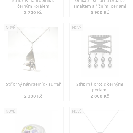
Stříbrný náhrdelník s
Unikátní stříbrná brož se
černým korálem
smaltem a říčními perlami
2 700 Kč
6 900 Kč
NOVÉ
NOVÉ
Stříbrný náhrdelník - surfař
Stříbrná brož s černými
perlami
2 300 Kč
2 000 Kč
NOVÉ
NOVÉ