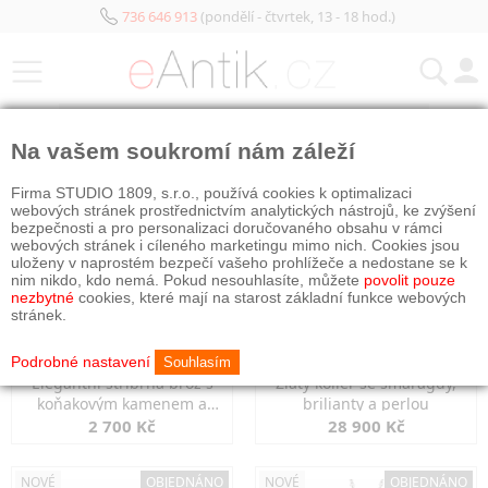
736 646 913
(pondělí - čtvrtek, 13 - 18 hod.)
KATEGORIE
Na vašem soukromí nám záleží
NOVÉ
NOVÉ
OBJEDNÁNO
Firma STUDIO 1809, s.r.o., používá cookies k optimalizaci
webových stránek prostřednictvím analytických nástrojů, ke zvýšení
bezpečnosti a pro personalizaci doručovaného obsahu v rámci
webových stránek i cíleného marketingu mimo nich. Cookies jsou
uloženy v naprostém bezpečí vašeho prohlížeče a nedostane se k
nim nikdo, kdo nemá. Pokud nesouhlasíte, můžete
povolit pouze
nezbytné
cookies, které mají na starost základní funkce webových
stránek.
Podrobné nastavení
Souhlasím
Elegantní stříbrná brož s
Zlatý kolier se smaragdy,
koňakovým kamenem a
brilianty a perlou
markazity
2 700 Kč
28 900 Kč
NOVÉ
OBJEDNÁNO
NOVÉ
OBJEDNÁNO