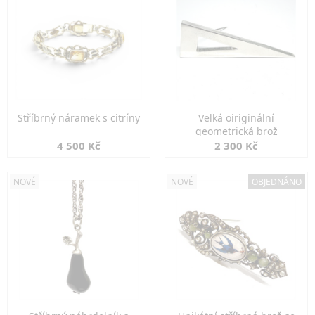
Stříbrný náramek s citríny
Velká oiriginální
geometrická brož
4 500 Kč
2 300 Kč
NOVÉ
NOVÉ
OBJEDNÁNO