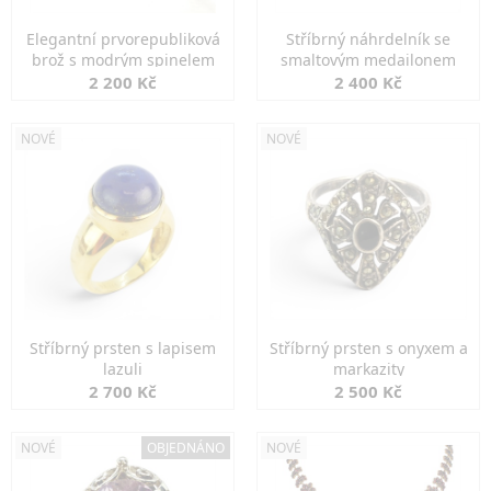
Elegantní prvorepubliková
Stříbrný náhrdelník se
brož s modrým spinelem
smaltovým medailonem
2 200 Kč
2 400 Kč
NOVÉ
NOVÉ
Stříbrný prsten s lapisem
Stříbrný prsten s onyxem a
lazuli
markazity
2 700 Kč
2 500 Kč
NOVÉ
OBJEDNÁNO
NOVÉ