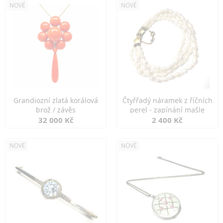
NOVÉ
NOVÉ
Grandiozní zlatá korálová
Čtyřřadý náramek z říčních
brož / závěs
perel - zapínání mašle
32 000 Kč
2 400 Kč
NOVÉ
NOVÉ