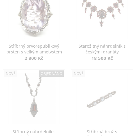
Stříbrný prvorepublikový
Starožitný náhrdelník s
prsten s velkým ametystem
českými granáty
2 800 Kč
18 500 Kč
NOVÉ
OBJEDNÁNO
NOVÉ
Stříbrný náhrdelník s
Stříbrná brož s