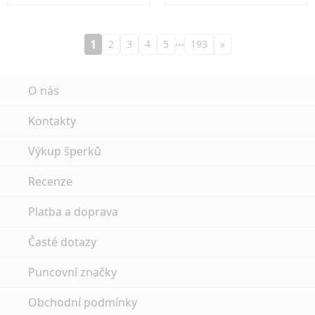
…
1
2
3
4
5
193
»
O nás
Kontakty
Výkup šperků
Recenze
Platba a doprava
Časté dotazy
Puncovní značky
Obchodní podmínky