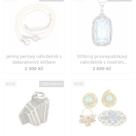
Jemný perlový náhrdelník s
Stříbrný prvorepublikový
dekorativním klíčkem
náhrdelník s modrým
spinelem
2 300 Kč
2 600 Kč
NOVÉ
OBJEDNÁNO
NOVÉ