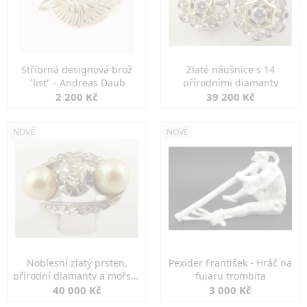
Stříbrná designová brož
Zlaté náušnice s 14
"list" - Andreas Daub
přírodními diamanty
2 200 Kč
39 200 Kč
NOVÉ
NOVÉ
Noblesní zlatý prsten,
Pexider František - Hráč na
přírodní diamanty a mořské
fujaru trombita
perly
40 000 Kč
3 000 Kč