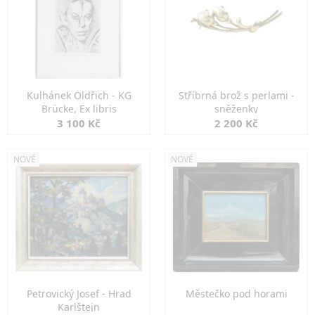
Kulhánek Oldřich - KG
Stříbrná brož s perlami -
Brücke, Ex libris
sněženky
3 100 Kč
2 200 Kč
NOVÉ
NOVÉ
Petrovický Josef - Hrad
Městečko pod horami
Karlštejn