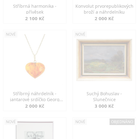
Stříbrná harmonika -
Konvolut prvorepublikových
přívěsek
broží a náhrdelníku
2 100 Kč
2 000 Kč
NOVÉ
NOVÉ
Stříbrný náhrdelník -
Suchý Bohuslav -
jantarové srdíčko Georg
Slunečnice
Kramer
2 000 Kč
3 000 Kč
NOVÉ
NOVÉ
OBJEDNÁNO