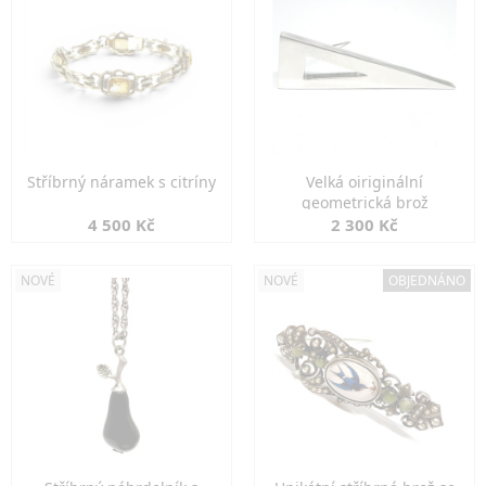
Stříbrný náramek s citríny
Velká oiriginální
geometrická brož
4 500 Kč
2 300 Kč
NOVÉ
NOVÉ
OBJEDNÁNO