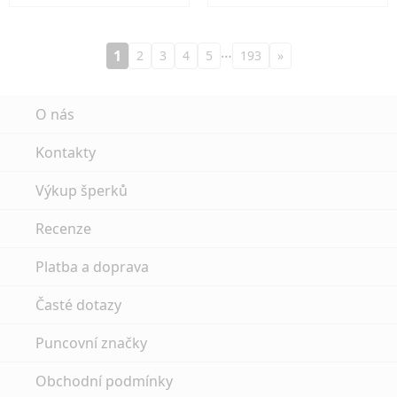
…
1
2
3
4
5
193
»
O nás
Kontakty
Výkup šperků
Recenze
Platba a doprava
Časté dotazy
Puncovní značky
Obchodní podmínky