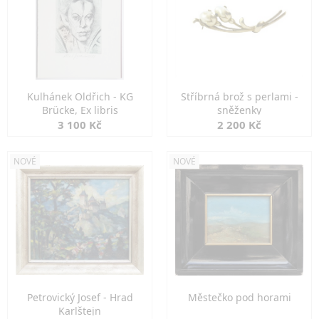
Kulhánek Oldřich - KG
Stříbrná brož s perlami -
Brücke, Ex libris
sněženky
3 100 Kč
2 200 Kč
NOVÉ
NOVÉ
Petrovický Josef - Hrad
Městečko pod horami
Karlštejn