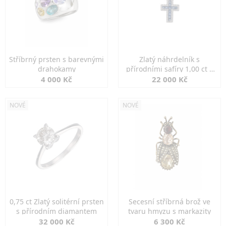
Stříbrný prsten s barevnými
Zlatý náhrdelník s
drahokamy
přírodními safíry 1,00 ct a
diamanty
4 000 Kč
22 000 Kč
NOVÉ
NOVÉ
0,75 ct Zlatý solitérní prsten
Secesní stříbrná brož ve
s přírodním diamantem
tvaru hmyzu s markazity
32 000 Kč
6 300 Kč