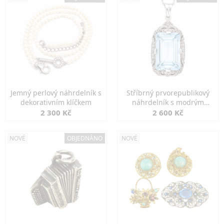
Jemný perlový náhrdelník s
Stříbrný prvorepublikový
dekorativním klíčkem
náhrdelník s modrým
spinelem
2 300 Kč
2 600 Kč
NOVÉ
OBJEDNÁNO
NOVÉ