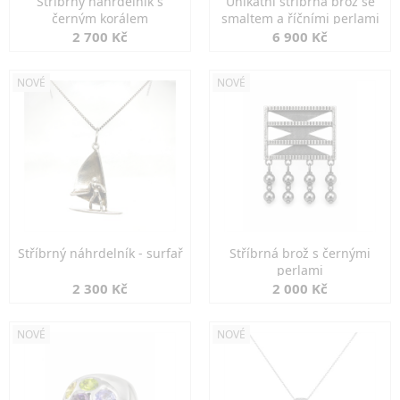
Stříbrný náhrdelník s
Unikátní stříbrná brož se
černým korálem
smaltem a říčními perlami
2 700 Kč
6 900 Kč
NOVÉ
NOVÉ
Stříbrný náhrdelník - surfař
Stříbrná brož s černými
perlami
2 300 Kč
2 000 Kč
NOVÉ
NOVÉ