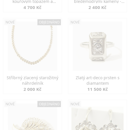
kouřovým topazem a
bleděmodrými kameny -
markazity
jemná elegance
4 700 Kč
2 400 Kč
NOVÉ
OBJEDNÁNO
NOVÉ
Stříbrný zlacený starožitný
Zlatý art-deco prsten s
náhrdelník
diamantem
2 000 Kč
11 500 Kč
NOVÉ
OBJEDNÁNO
NOVÉ