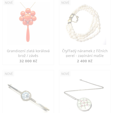
NOVÉ
NOVÉ
Grandiozní zlatá korálová
Čtyřřadý náramek z říčních
brož / závěs
perel - zapínání mašle
32 000 Kč
2 400 Kč
NOVÉ
NOVÉ