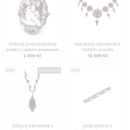
Stříbrný prvorepublikový
Starožitný náhrdelník s
prsten s velkým ametystem
českými granáty
2 800 Kč
18 500 Kč
NOVÉ
OBJEDNÁNO
NOVÉ
Stříbrný náhrdelník s
Stříbrná brož s