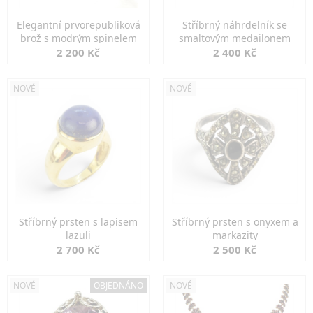
Elegantní prvorepubliková
Stříbrný náhrdelník se
brož s modrým spinelem
smaltovým medailonem
2 200 Kč
2 400 Kč
NOVÉ
NOVÉ
Stříbrný prsten s lapisem
Stříbrný prsten s onyxem a
lazuli
markazity
2 700 Kč
2 500 Kč
NOVÉ
OBJEDNÁNO
NOVÉ