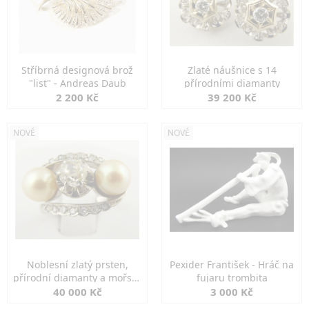
Stříbrná designová brož
Zlaté náušnice s 14
"list" - Andreas Daub
přírodními diamanty
2 200 Kč
39 200 Kč
NOVÉ
NOVÉ
Noblesní zlatý prsten,
Pexider František - Hráč na
přírodní diamanty a mořské
fujaru trombita
perly
40 000 Kč
3 000 Kč