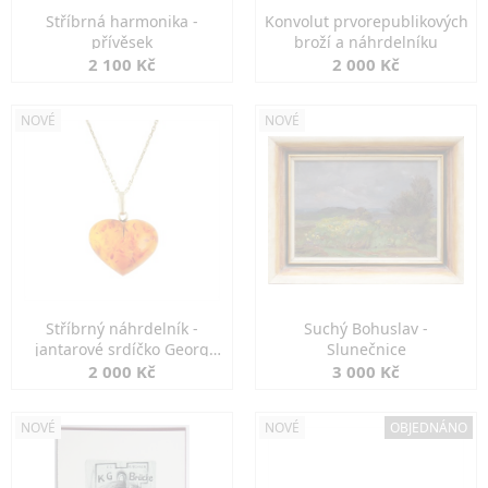
Stříbrná harmonika -
Konvolut prvorepublikových
přívěsek
broží a náhrdelníku
2 100 Kč
2 000 Kč
NOVÉ
NOVÉ
Stříbrný náhrdelník -
Suchý Bohuslav -
jantarové srdíčko Georg
Slunečnice
Kramer
2 000 Kč
3 000 Kč
NOVÉ
NOVÉ
OBJEDNÁNO