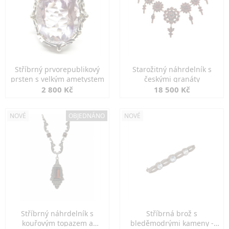
Stříbrný prvorepublikový
Starožitný náhrdelník s
prsten s velkým ametystem
českými granáty
2 800 Kč
18 500 Kč
NOVÉ
OBJEDNÁNO
NOVÉ
Stříbrný náhrdelník s
Stříbrná brož s
kouřovým topazem a
bleděmodrými kameny -