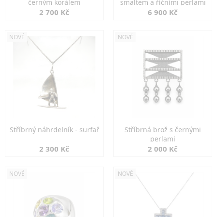
černým korálem
smaltem a říčními perlami
2 700 Kč
6 900 Kč
NOVÉ
NOVÉ
Stříbrný náhrdelník - surfař
Stříbrná brož s černými
perlami
2 300 Kč
2 000 Kč
NOVÉ
NOVÉ