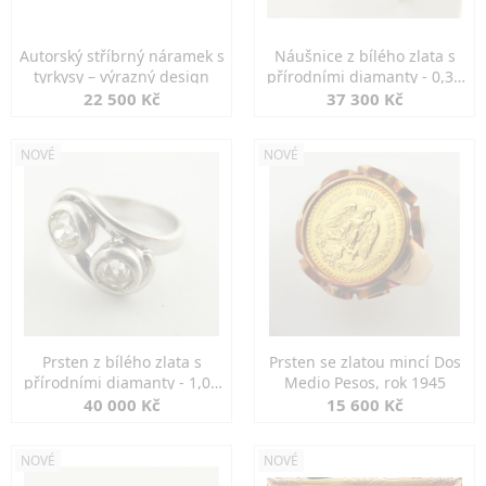
Autorský stříbrný náramek s
Náušnice z bílého zlata s
tyrkysy – výrazný design
přírodními diamanty - 0,30
ct
22 500 Kč
37 300 Kč
NOVÉ
NOVÉ
Prsten z bílého zlata s
Prsten se zlatou mincí Dos
přírodními diamanty - 1,00
Medio Pesos, rok 1945
ct
40 000 Kč
15 600 Kč
NOVÉ
NOVÉ