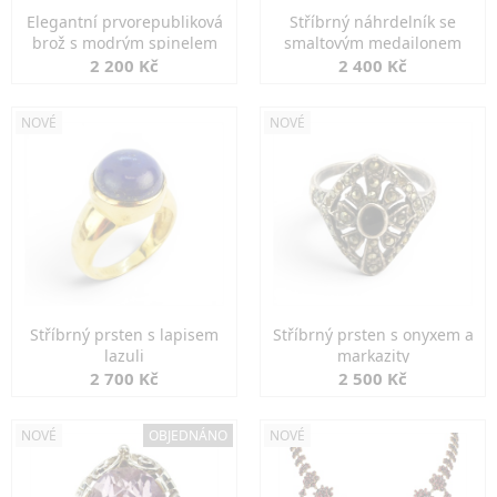
Elegantní prvorepubliková
Stříbrný náhrdelník se
brož s modrým spinelem
smaltovým medailonem
2 200 Kč
2 400 Kč
NOVÉ
NOVÉ
Stříbrný prsten s lapisem
Stříbrný prsten s onyxem a
lazuli
markazity
2 700 Kč
2 500 Kč
NOVÉ
OBJEDNÁNO
NOVÉ