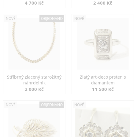
markazity
jemná elegance
4 700 Kč
2 400 Kč
NOVÉ
OBJEDNÁNO
NOVÉ
Stříbrný zlacený starožitný
Zlatý art-deco prsten s
náhrdelník
diamantem
2 000 Kč
11 500 Kč
NOVÉ
OBJEDNÁNO
NOVÉ