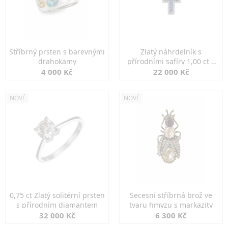
Stříbrný prsten s barevnými
Zlatý náhrdelník s
drahokamy
přírodními safíry 1,00 ct a
diamanty
4 000 Kč
22 000 Kč
NOVÉ
NOVÉ
0,75 ct Zlatý solitérní prsten
Secesní stříbrná brož ve
s přírodním diamantem
tvaru hmyzu s markazity
32 000 Kč
6 300 Kč