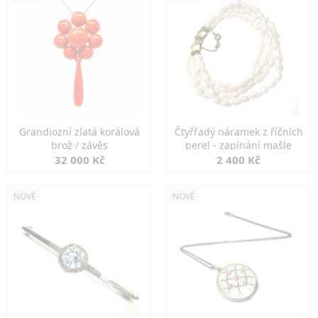
Grandiozní zlatá korálová
Čtyřřadý náramek z říčních
brož / závěs
perel - zapínání mašle
32 000 Kč
2 400 Kč
NOVÉ
NOVÉ