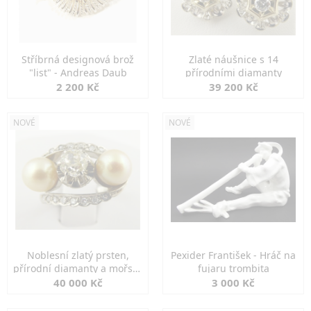
Stříbrná designová brož
Zlaté náušnice s 14
"list" - Andreas Daub
přírodními diamanty
2 200 Kč
39 200 Kč
NOVÉ
NOVÉ
Noblesní zlatý prsten,
Pexider František - Hráč na
přírodní diamanty a mořské
fujaru trombita
perly
40 000 Kč
3 000 Kč