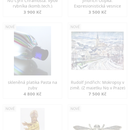
NU Cyril Chramosta: Výlov
Jindřich Otipka:
rybníka (komb.tech.)
Expresionistická vesnice
3 900 Kč
3 500 Kč
NOVÉ
NOVÉ
skleněná platika Pasta na
Rudolf Jindřich: Mokropsy v
zuby
zimě. (Z majetku Ng v Praze)
4 800 Kč
7 500 Kč
NOVÉ
NOVÉ