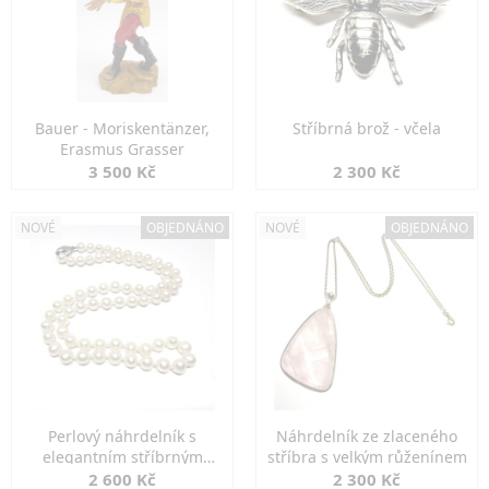
Bauer - Moriskentänzer,
Stříbrná brož - včela
Erasmus Grasser
3 500 Kč
2 300 Kč
NOVÉ
OBJEDNÁNO
NOVÉ
OBJEDNÁNO
Perlový náhrdelník s
Náhrdelník ze zlaceného
elegantním stříbrným
stříbra s velkým růženínem
zapínáním
2 600 Kč
2 300 Kč