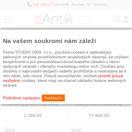
736 646 913
(pondělí - čtvrtek, 13 - 18 hod.)
KATEGORIE
Na vašem soukromí nám záleží
NOVÉ
NOVÉ
Firma STUDIO 1809, s.r.o., používá cookies k optimalizaci
webových stránek prostřednictvím analytických nástrojů, ke zvýšení
bezpečnosti a pro personalizaci doručovaného obsahu v rámci
webových stránek i cíleného marketingu mimo nich. Cookies jsou
uloženy v naprostém bezpečí vašeho prohlížeče a nedostane se k
nim nikdo, kdo nemá. Pokud nesouhlasíte, můžete
povolit pouze
nezbytné
cookies, které mají na starost základní funkce webových
stránek.
Podrobné nastavení
Souhlasím
Stříbrný prsten s granáty
Zlatý prsten s diamanty
2 200 Kč
11 800 Kč
NOVÉ
NOVÉ