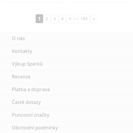
…
1
2
3
4
5
193
»
O nás
Kontakty
Výkup šperků
Recenze
Platba a doprava
Časté dotazy
Puncovní značky
Obchodní podmínky