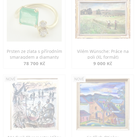
Prsten ze zlata s přírodním
Vilém Wünsche: Práce na
smaragdem a diamanty
poli (XL formát)
78 700 Kč
9 000 Kč
NOVÉ
NOVÉ