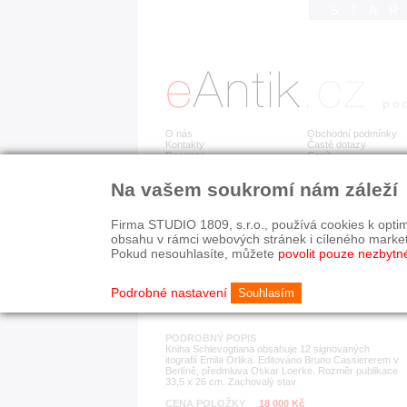
STA
O nás
Obchodní podmínky
Kontakty
Časté dotazy
Recenze
Ceník
Na vašem soukromí nám záleží
Detail položky
č. 176 448
Sch
Firma STUDIO 1809, s.r.o., používá cookies k optim
obsahu v rámci webových stránek i cíleného marke
Pokud nesouhlasíte, můžete
povolit pouze nezbytn
KATEGORIE
HISTORICKÉ OBDOB
obrazy, grafiky, fotografie
1890-1940
Podrobné nastavení
Souhlasím
PODROBNÝ POPIS
Kniha Schlevogtiana obsahuje 12 signovaných
itografií Emila Orlika. Editováno Bruno Cassiererem v
Berlíně, předmluva Oskar Loerke. Rozměr publikace
33,5 x 26 cm. Zachovalý stav
CENA POLOŽKY
18 000 Kč