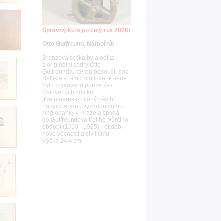
Správný kurs po celý rok 2026!
Otto Gutfreund, Námořník
Bronzová soška byla odlita
z originální sádry Otto
Gutfreunda, kterou posoudil doc.
Šetlík a v rámci limitované série
bylo zhotoveno pouze šest
číslovaných odlitků.
Jde o nerealizovaný návrh
na sochařskou výzdobu domu
Anglobanky v Praze a spadá
do Gutfreundova třetího tvůrčího
období (1920 - 1925) - období
nové věcnosti a civilismu.
Výška 24,4 cm.