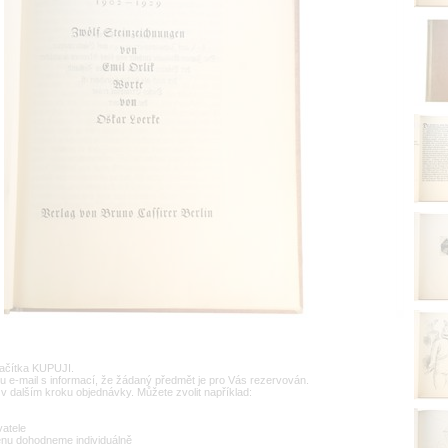
lačítka KUPUJI.
u e-mail s informací, že žádaný předmět je pro Vás rezervován.
v dalším kroku objednávky. Můžete zvolit například:
vatele
enu dohodneme individuálně