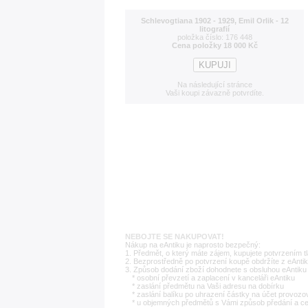
Schlevogtiana 1902 - 1929, Emil Orlik - 12
litografií
položka číslo: 176 448
Cena položky 18 000 Kč
Na následující stránce
Vaši koupi závazně potvrdíte.
NEBOJTE SE NAKUPOVAT!
Nákup na eAntiku je naprosto bezpečný:
1. Předmět, o který máte zájem, kupujete potvrzením t
2. Bezprostředně po potvrzení koupě obdržíte z eAntik
3. Způsob dodání zboží dohodnete s obsluhou eAntiku 
* osobní převzetí a zaplacení v kanceláři eAntiku
* zaslání předmětu na Vaši adresu na dobírku
* zaslání balíku po uhrazení částky na účet provozo
* u objemných předmětů s Vámi způsob předání a c