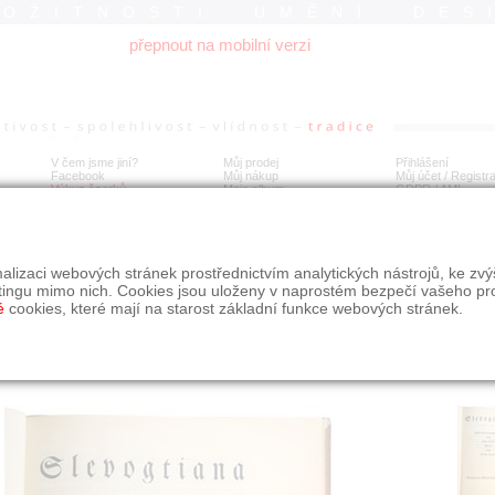
ROŽITNOSTI UMĚNÍ DES
přepnout na mobilní verzi
V čem jsme jiní?
Můj prodej
Přihlášení
Facebook
Můj nákup
Můj účet / Registr
Výkup šperků
Moje album
GDPR
/
AML
levogtiana 1902 - 1929, Emil Orlik - 12 litografií
alizaci webových stránek prostřednictvím analytických nástrojů, ke zv
tingu mimo nich. Cookies jsou uloženy v naprostém bezpečí vašeho pr
é
cookies, které mají na starost základní funkce webových stránek.
Í
MÍSTO EXPEDICE
Počet návštěv: 146
poslat příteli
Obchod eAntik, Kostelní 14,
uložit do alba
Praha 7
dotaz na prodejce