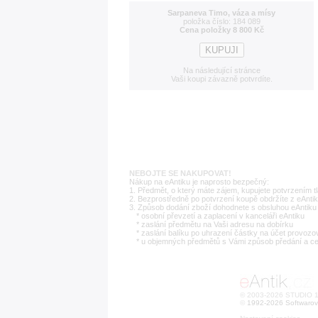
Sarpaneva Timo, váza a mísy
položka číslo: 184 089
Cena položky 8 800 Kč
Na následující stránce
Vaši koupi závazně potvrdíte.
NEBOJTE SE NAKUPOVAT!
Nákup na eAntiku je naprosto bezpečný:
1. Předmět, o který máte zájem, kupujete potvrzením t
2. Bezprostředně po potvrzení koupě obdržíte z eAntik
3. Způsob dodání zboží dohodnete s obsluhou eAntiku 
* osobní převzetí a zaplacení v kanceláři eAntiku
* zaslání předmětu na Vaši adresu na dobírku
* zaslání balíku po uhrazení částky na účet provozo
* u objemných předmětů s Vámi způsob předání a c
© 2003-2026 STUDIO 18
©
1992-2026 Softwarov