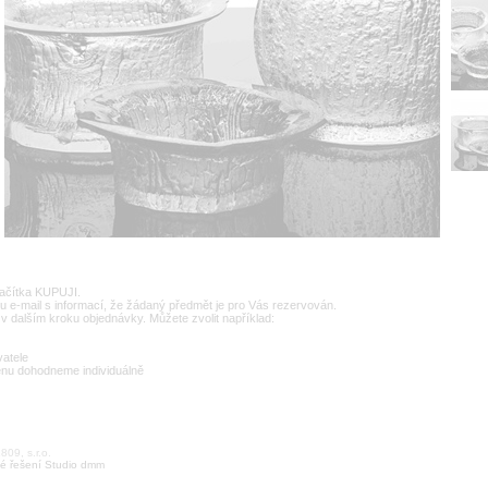
lačítka KUPUJI.
u e-mail s informací, že žádaný předmět je pro Vás rezervován.
v dalším kroku objednávky. Můžete zvolit například:
vatele
enu dohodneme individuálně
09, s.r.o.
é řešení Studio dmm