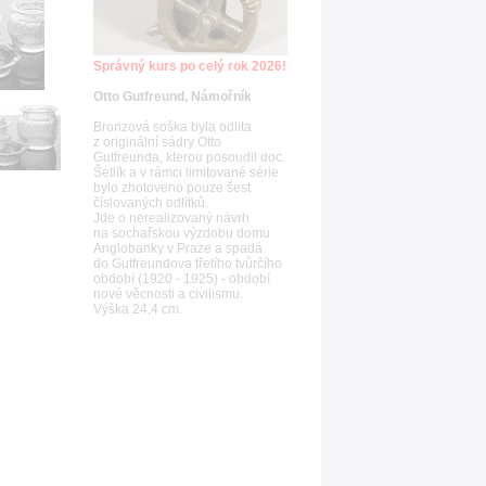
Správný kurs po celý rok 2026!
Otto Gutfreund, Námořník
Bronzová soška byla odlita
z originální sádry Otto
Gutfreunda, kterou posoudil doc.
Šetlík a v rámci limitované série
bylo zhotoveno pouze šest
číslovaných odlitků.
Jde o nerealizovaný návrh
na sochařskou výzdobu domu
Anglobanky v Praze a spadá
do Gutfreundova třetího tvůrčího
období (1920 - 1925) - období
nové věcnosti a civilismu.
Výška 24,4 cm.