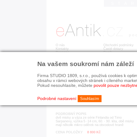
STA
O nás
Obchodní podmínky
Kontakty
Časté dotazy
Recenze
Ceník
Na vašem soukromí nám záleží
Detail položky
č. 184 089
Sar
Firma STUDIO 1809, s.r.o., používá cookies k optim
obsahu v rámci webových stránek i cíleného marke
Pokud nesouhlasíte, můžete
povolit pouze nezbytn
KATEGORIE
HISTORICKÉ OBDOB
sklo
od r. 1940
současnost
Podrobné nastavení
Souhlasím
PODROBNÝ POPIS
dvě misky a váza ze série Finlandia od Timo
Sarpanevy, výška 5 -14 cm, 60. - 90. léta, obě misky
mají několik mikro-oděrek na obvodové hraně
CENA POLOŽKY
8 800 Kč