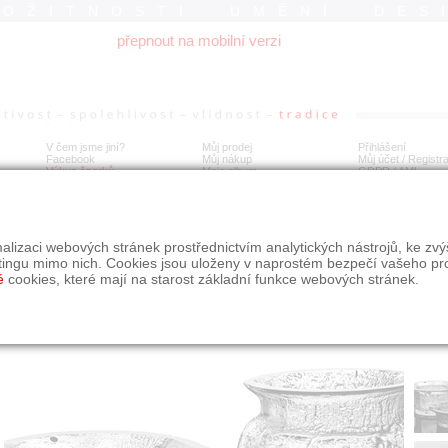
ROŽITNOSTI UMĚNÍ DES
přepnout na mobilní verzi
V čem jsme jiní?
Můj prodej
Přihlášení
Facebook
Můj nákup
Můj účet / Registr
Výkup šperků
Moje album
GDPR
/
AML
paneva Timo, váza a mísy
alizaci webových stránek prostřednictvím analytických nástrojů, ke zv
tingu mimo nich. Cookies jsou uloženy v naprostém bezpečí vašeho pr
é
cookies, které mají na starost základní funkce webových stránek.
Í
MÍSTO EXPEDICE
Počet návštěv: 136
poslat příteli
Jihočeský kraj
uložit do alba
dotaz na prodejce