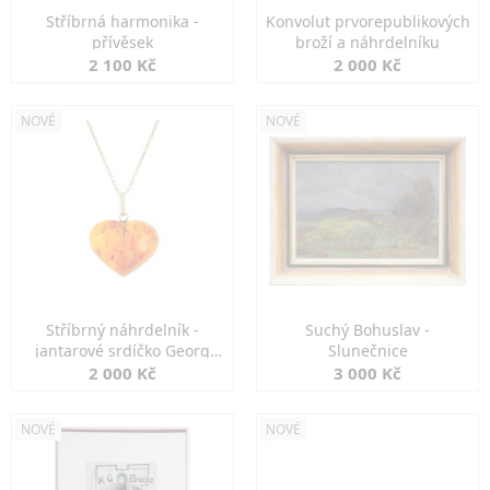
Stříbrná harmonika -
Konvolut prvorepublikových
přívěsek
broží a náhrdelníku
2 100 Kč
2 000 Kč
NOVÉ
NOVÉ
Stříbrný náhrdelník -
Suchý Bohuslav -
jantarové srdíčko Georg
Slunečnice
Kramer
2 000 Kč
3 000 Kč
NOVÉ
NOVÉ