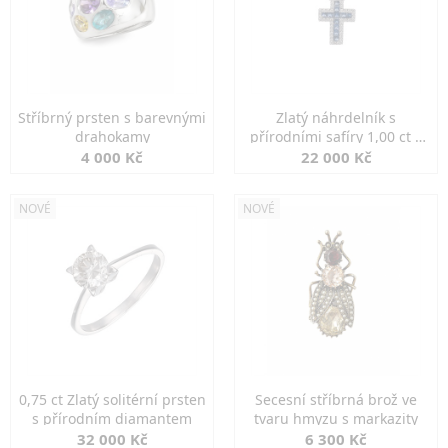
Stříbrný prsten s barevnými
Zlatý náhrdelník s
drahokamy
přírodními safíry 1,00 ct a
diamanty
4 000 Kč
22 000 Kč
NOVÉ
NOVÉ
0,75 ct Zlatý solitérní prsten
Secesní stříbrná brož ve
s přírodním diamantem
tvaru hmyzu s markazity
32 000 Kč
6 300 Kč