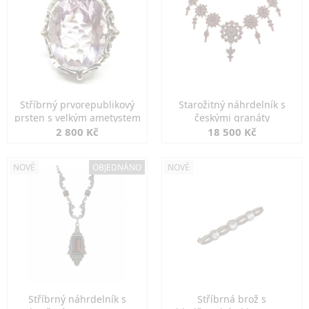
Stříbrný prvorepublikový
Starožitný náhrdelník s
prsten s velkým ametystem
českými granáty
2 800 Kč
18 500 Kč
NOVÉ
OBJEDNÁNO
NOVÉ
Stříbrný náhrdelník s
Stříbrná brož s