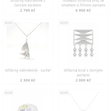
Stříbrný náhrdelník s
Unikátní stříbrná brož se
černým korálem
smaltem a říčními perlami
2 700 Kč
6 900 Kč
NOVÉ
NOVÉ
Stříbrný náhrdelník - surfař
Stříbrná brož s černými
perlami
2 300 Kč
2 000 Kč
NOVÉ
NOVÉ