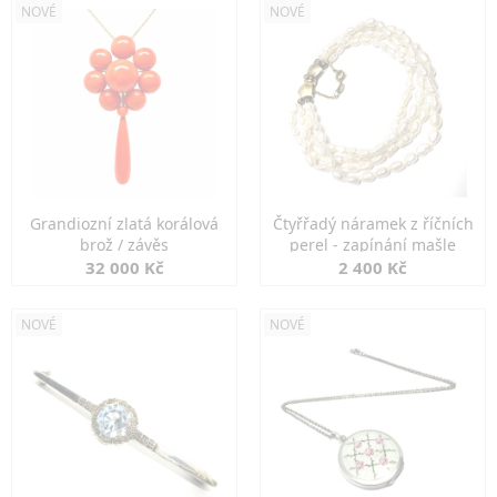
NOVÉ
NOVÉ
Grandiozní zlatá korálová
Čtyřřadý náramek z říčních
brož / závěs
perel - zapínání mašle
32 000 Kč
2 400 Kč
NOVÉ
NOVÉ