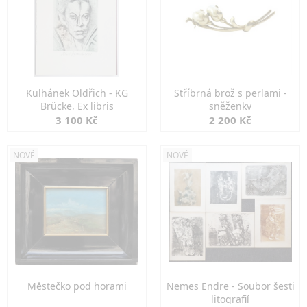
Kulhánek Oldřich - KG
Stříbrná brož s perlami -
Brücke, Ex libris
sněženky
3 100 Kč
2 200 Kč
NOVÉ
NOVÉ
Městečko pod horami
Nemes Endre - Soubor šesti
litografií