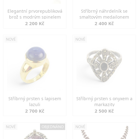
Elegantní prvorepubliková
Stříbrný náhrdelník se
brož s modrým spinelem
smaltovým medailonem
2 200 Kč
2 400 Kč
NOVÉ
NOVÉ
Stříbrný prsten s lapisem
Stříbrný prsten s onyxem a
lazuli
markazity
2 700 Kč
2 500 Kč
NOVÉ
OBJEDNÁNO
NOVÉ