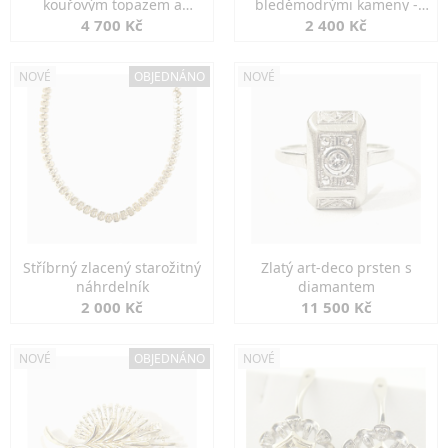
kouřovým topazem a
bleděmodrými kameny -
markazity
jemná elegance
4 700 Kč
2 400 Kč
NOVÉ
OBJEDNÁNO
NOVÉ
Stříbrný zlacený starožitný
Zlatý art-deco prsten s
náhrdelník
diamantem
2 000 Kč
11 500 Kč
NOVÉ
OBJEDNÁNO
NOVÉ