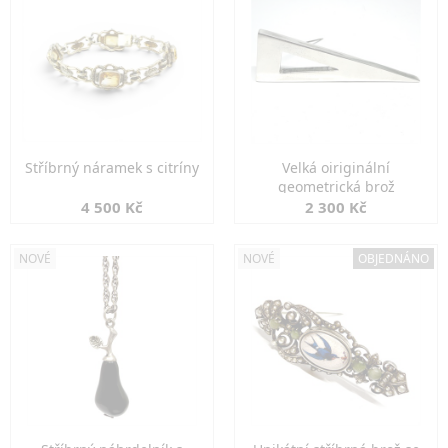
Stříbrný náramek s citríny
Velká oiriginální
geometrická brož
4 500 Kč
2 300 Kč
NOVÉ
NOVÉ
OBJEDNÁNO