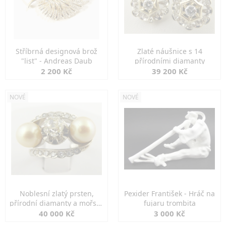
Stříbrná designová brož
Zlaté náušnice s 14
"list" - Andreas Daub
přírodními diamanty
2 200 Kč
39 200 Kč
NOVÉ
NOVÉ
Noblesní zlatý prsten,
Pexider František - Hráč na
přírodní diamanty a mořské
fujaru trombita
perly
40 000 Kč
3 000 Kč