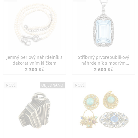
Jemný perlový náhrdelník s
Stříbrný prvorepublikový
dekorativním klíčkem
náhrdelník s modrým
spinelem
2 300 Kč
2 600 Kč
NOVÉ
OBJEDNÁNO
NOVÉ