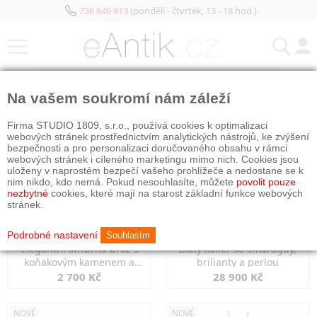
736 646 913
(pondělí - čtvrtek, 13 - 18 hod.)
KATEGORIE
Na vašem soukromí nám záleží
NOVÉ
NOVÉ
Firma STUDIO 1809, s.r.o., používá cookies k optimalizaci
webových stránek prostřednictvím analytických nástrojů, ke zvýšení
bezpečnosti a pro personalizaci doručovaného obsahu v rámci
webových stránek i cíleného marketingu mimo nich. Cookies jsou
uloženy v naprostém bezpečí vašeho prohlížeče a nedostane se k
nim nikdo, kdo nemá. Pokud nesouhlasíte, můžete
povolit pouze
nezbytné
cookies, které mají na starost základní funkce webových
stránek.
Podrobné nastavení
Souhlasím
Elegantní stříbrná brož s
Zlatý kolier se smaragdy,
koňakovým kamenem a
brilianty a perlou
markazity
2 700 Kč
28 900 Kč
NOVÉ
NOVÉ