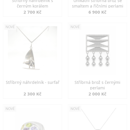
Stříbrný náhrdelník s
Unikátní stříbrná brož se
černým korálem
smaltem a říčními perlami
2 700 Kč
6 900 Kč
NOVÉ
NOVÉ
Stříbrný náhrdelník - surfař
Stříbrná brož s černými
perlami
2 300 Kč
2 000 Kč
NOVÉ
NOVÉ