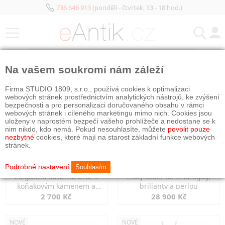
736 646 913
(pondělí - čtvrtek, 13 - 18 hod.)
KATEGORIE
Na vašem soukromí nám záleží
NOVÉ
NOVÉ
Firma STUDIO 1809, s.r.o., používá cookies k optimalizaci
webových stránek prostřednictvím analytických nástrojů, ke zvýšení
bezpečnosti a pro personalizaci doručovaného obsahu v rámci
webových stránek i cíleného marketingu mimo nich. Cookies jsou
uloženy v naprostém bezpečí vašeho prohlížeče a nedostane se k
nim nikdo, kdo nemá. Pokud nesouhlasíte, můžete
povolit pouze
nezbytné
cookies, které mají na starost základní funkce webových
stránek.
Podrobné nastavení
Souhlasím
Elegantní stříbrná brož s
Zlatý kolier se smaragdy,
koňakovým kamenem a
brilianty a perlou
markazity
2 700 Kč
28 900 Kč
NOVÉ
NOVÉ