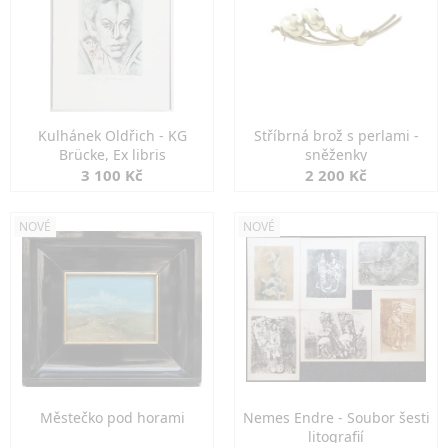
Kulhánek Oldřich - KG
Stříbrná brož s perlami -
Brücke, Ex libris
sněženky
3 100 Kč
2 200 Kč
NOVÉ
NOVÉ
Městečko pod horami
Nemes Endre - Soubor šesti
litografií