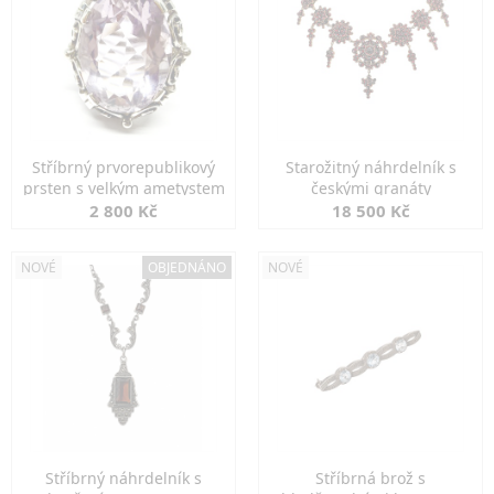
Stříbrný prvorepublikový
Starožitný náhrdelník s
prsten s velkým ametystem
českými granáty
2 800 Kč
18 500 Kč
NOVÉ
OBJEDNÁNO
NOVÉ
Stříbrný náhrdelník s
Stříbrná brož s