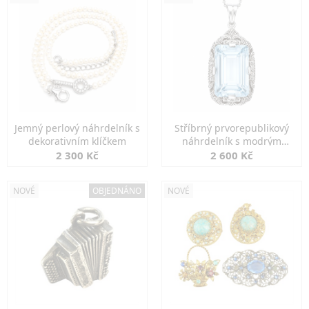
Jemný perlový náhrdelník s
Stříbrný prvorepublikový
dekorativním klíčkem
náhrdelník s modrým
spinelem
2 300 Kč
2 600 Kč
NOVÉ
OBJEDNÁNO
NOVÉ