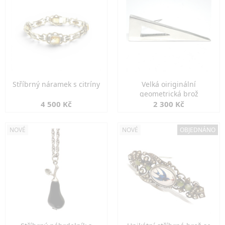
Stříbrný náramek s citríny
Velká oiriginální
geometrická brož
4 500 Kč
2 300 Kč
NOVÉ
NOVÉ
OBJEDNÁNO