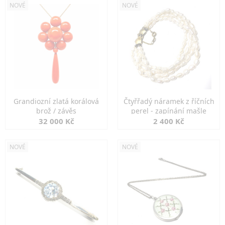
NOVÉ
NOVÉ
Grandiozní zlatá korálová
Čtyřřadý náramek z říčních
brož / závěs
perel - zapínání mašle
32 000 Kč
2 400 Kč
NOVÉ
NOVÉ