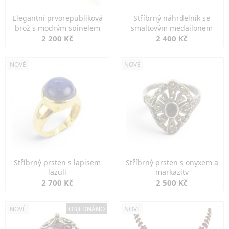
Elegantní prvorepubliková
Stříbrný náhrdelník se
brož s modrým spinelem
smaltovým medailonem
2 200 Kč
2 400 Kč
NOVÉ
NOVÉ
Stříbrný prsten s lapisem
Stříbrný prsten s onyxem a
lazuli
markazity
2 700 Kč
2 500 Kč
NOVÉ
OBJEDNÁNO
NOVÉ