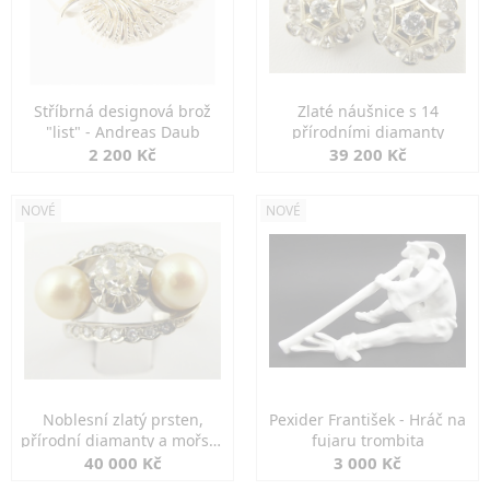
Stříbrná designová brož
Zlaté náušnice s 14
"list" - Andreas Daub
přírodními diamanty
2 200 Kč
39 200 Kč
NOVÉ
NOVÉ
Noblesní zlatý prsten,
Pexider František - Hráč na
přírodní diamanty a mořské
fujaru trombita
perly
40 000 Kč
3 000 Kč