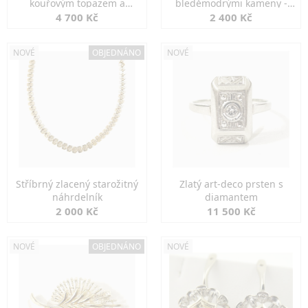
kouřovým topazem a
bleděmodrými kameny -
markazity
jemná elegance
4 700 Kč
2 400 Kč
NOVÉ
OBJEDNÁNO
NOVÉ
Stříbrný zlacený starožitný
Zlatý art-deco prsten s
náhrdelník
diamantem
2 000 Kč
11 500 Kč
NOVÉ
OBJEDNÁNO
NOVÉ