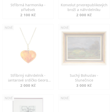
Stříbrná harmonika -
Konvolut prvorepublikových
přívěsek
broží a náhrdelníku
2 100 Kč
2 000 Kč
NOVÉ
NOVÉ
Stříbrný náhrdelník -
Suchý Bohuslav -
jantarové srdíčko Georg
Slunečnice
Kramer
2 000 Kč
3 000 Kč
NOVÉ
NOVÉ