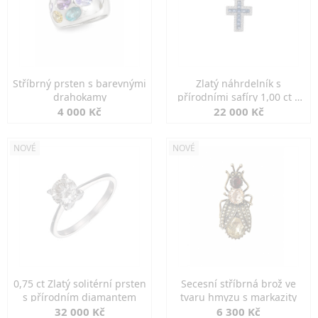
Stříbrný prsten s barevnými
Zlatý náhrdelník s
drahokamy
přírodními safíry 1,00 ct a
diamanty
4 000 Kč
22 000 Kč
NOVÉ
NOVÉ
0,75 ct Zlatý solitérní prsten
Secesní stříbrná brož ve
s přírodním diamantem
tvaru hmyzu s markazity
32 000 Kč
6 300 Kč