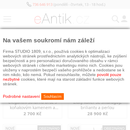
736 646 913
(pondělí - čtvrtek, 13 - 18 hod.)
KATEGORIE
Na vašem soukromí nám záleží
NOVÉ
OBJEDNÁNO
NOVÉ
OBJEDNÁNO
Firma STUDIO 1809, s.r.o., používá cookies k optimalizaci
webových stránek prostřednictvím analytických nástrojů, ke zvýšení
bezpečnosti a pro personalizaci doručovaného obsahu v rámci
webových stránek i cíleného marketingu mimo nich. Cookies jsou
uloženy v naprostém bezpečí vašeho prohlížeče a nedostane se k
nim nikdo, kdo nemá. Pokud nesouhlasíte, můžete
povolit pouze
nezbytné
cookies, které mají na starost základní funkce webových
stránek.
Podrobné nastavení
Souhlasím
Elegantní stříbrná brož s
Zlatý kolier se smaragdy,
koňakovým kamenem a
brilianty a perlou
markazity
2 700 Kč
28 900 Kč
NOVÉ
OBJEDNÁNO
NOVÉ
OBJEDNÁNO