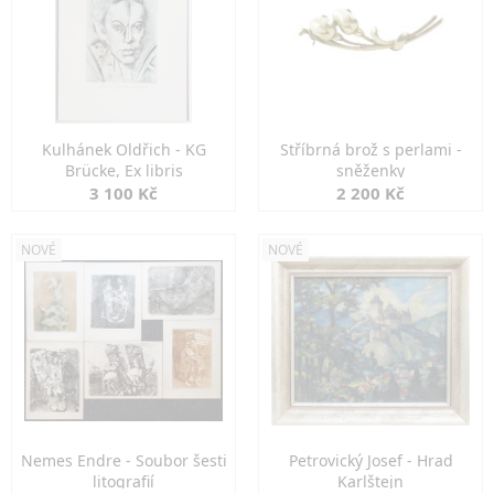
Kulhánek Oldřich - KG
Stříbrná brož s perlami -
Brücke, Ex libris
sněženky
3 100 Kč
2 200 Kč
NOVÉ
NOVÉ
Nemes Endre - Soubor šesti
Petrovický Josef - Hrad
litografií
Karlštejn