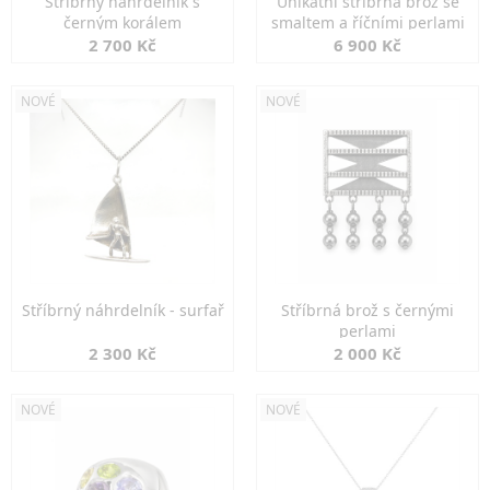
Stříbrný náhrdelník s
Unikátní stříbrná brož se
černým korálem
smaltem a říčními perlami
2 700 Kč
6 900 Kč
NOVÉ
NOVÉ
Stříbrný náhrdelník - surfař
Stříbrná brož s černými
perlami
2 300 Kč
2 000 Kč
NOVÉ
NOVÉ