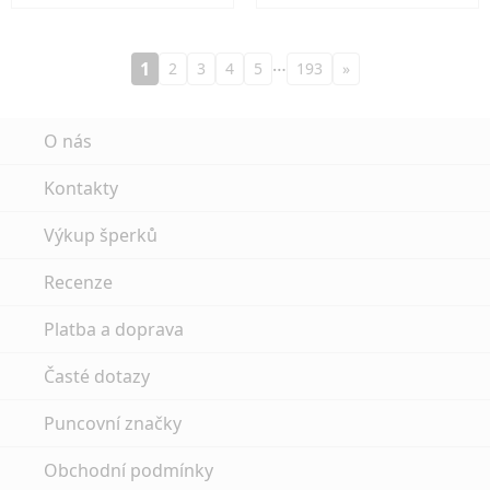
…
1
2
3
4
5
193
»
O nás
Kontakty
Výkup šperků
Recenze
Platba a doprava
Časté dotazy
Puncovní značky
Obchodní podmínky