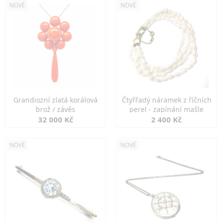
NOVÉ
NOVÉ
Grandiozní zlatá korálová
Čtyřřadý náramek z říčních
brož / závěs
perel - zapínání mašle
32 000 Kč
2 400 Kč
NOVÉ
NOVÉ