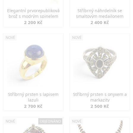
Elegantní prvorepubliková
Stříbrný náhrdelník se
brož s modrým spinelem
smaltovým medailonem
2 200 Kč
2 400 Kč
NOVÉ
NOVÉ
Stříbrný prsten s lapisem
Stříbrný prsten s onyxem a
lazuli
markazity
2 700 Kč
2 500 Kč
NOVÉ
OBJEDNÁNO
NOVÉ