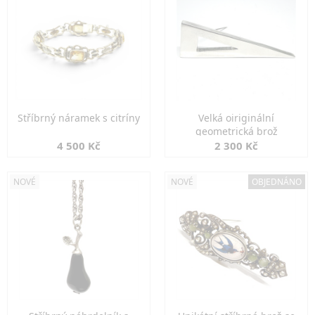
Stříbrný náramek s citríny
Velká oiriginální
geometrická brož
4 500 Kč
2 300 Kč
NOVÉ
NOVÉ
OBJEDNÁNO