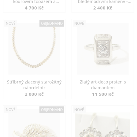
kouřovým topazem a
bleděmodrými kameny -
markazity
jemná elegance
4 700 Kč
2 400 Kč
NOVÉ
OBJEDNÁNO
NOVÉ
Stříbrný zlacený starožitný
Zlatý art-deco prsten s
náhrdelník
diamantem
2 000 Kč
11 500 Kč
NOVÉ
OBJEDNÁNO
NOVÉ