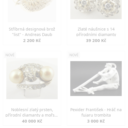
Stříbrná designová brož
Zlaté náušnice s 14
"list" - Andreas Daub
přírodními diamanty
2 200 Kč
39 200 Kč
NOVÉ
NOVÉ
Noblesní zlatý prsten,
Pexider František - Hráč na
přírodní diamanty a mořské
fujaru trombita
perly
40 000 Kč
3 000 Kč