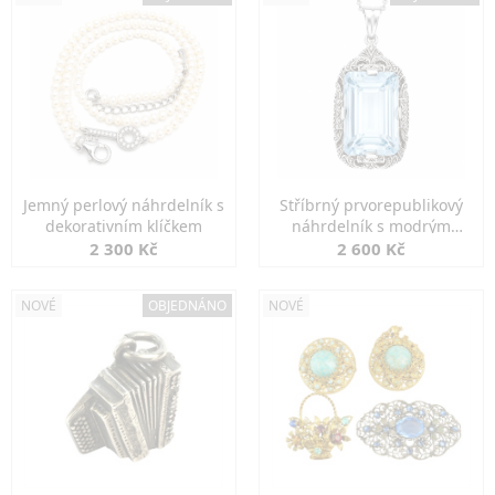
Jemný perlový náhrdelník s
Stříbrný prvorepublikový
dekorativním klíčkem
náhrdelník s modrým
spinelem
2 300 Kč
2 600 Kč
NOVÉ
OBJEDNÁNO
NOVÉ