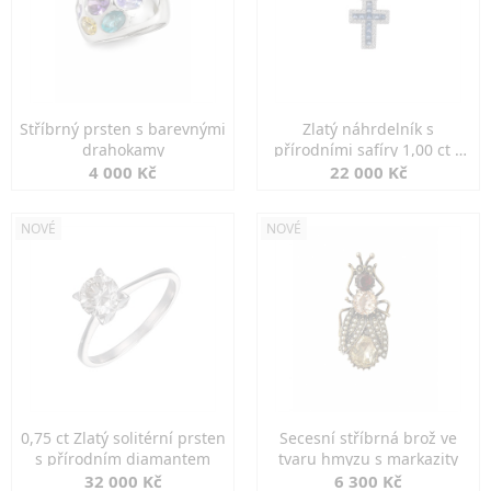
Stříbrný prsten s barevnými
Zlatý náhrdelník s
drahokamy
přírodními safíry 1,00 ct a
diamanty
4 000 Kč
22 000 Kč
NOVÉ
NOVÉ
0,75 ct Zlatý solitérní prsten
Secesní stříbrná brož ve
s přírodním diamantem
tvaru hmyzu s markazity
32 000 Kč
6 300 Kč