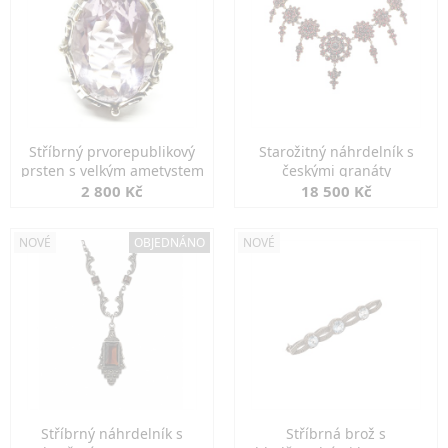
Stříbrný prvorepublikový
Starožitný náhrdelník s
prsten s velkým ametystem
českými granáty
2 800 Kč
18 500 Kč
NOVÉ
OBJEDNÁNO
NOVÉ
Stříbrný náhrdelník s
Stříbrná brož s