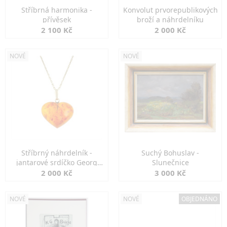
Stříbrná harmonika -
Konvolut prvorepublikových
přívěsek
broží a náhrdelníku
2 100 Kč
2 000 Kč
NOVÉ
NOVÉ
Stříbrný náhrdelník -
Suchý Bohuslav -
jantarové srdíčko Georg
Slunečnice
Kramer
2 000 Kč
3 000 Kč
NOVÉ
NOVÉ
OBJEDNÁNO