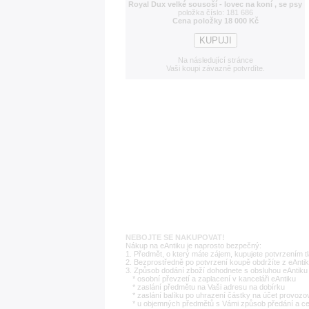
Royal Dux velké sousoší - lovec na koní , se psy
položka číslo: 181 686
Cena položky 18 000 Kč
Na následující stránce
Vaši koupi závazně potvrdíte.
NEBOJTE SE NAKUPOVAT!
Nákup na eAntiku je naprosto bezpečný:
1. Předmět, o který máte zájem, kupujete potvrzením t
2. Bezprostředně po potvrzení koupě obdržíte z eAntik
3. Způsob dodání zboží dohodnete s obsluhou eAntiku 
* osobní převzetí a zaplacení v kanceláři eAntiku
* zaslání předmětu na Vaši adresu na dobírku
* zaslání balíku po uhrazení částky na účet provozo
* u objemných předmětů s Vámi způsob předání a c