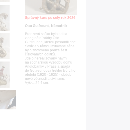
Správný kurs po celý rok 2026!
Otto Gutfreund, Námořník
Bronzová soška byla odlita
z originální sádry Otto
Gutfreunda, kterou posoudil doc.
Šetlík a v rámci limitované série
bylo zhotoveno pouze šest
číslovaných odlitků.
Jde o nerealizovaný návrh
na sochařskou výzdobu domu
Anglobanky v Praze a spadá
do Gutfreundova třetího tvůrčího
období (1920 - 1925) - období
nové věcnosti a civilismu.
Výška 24,4 cm.