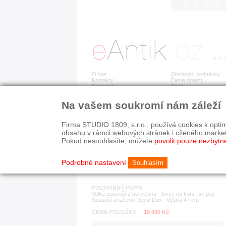
STA
O nás
Obchodní podmínky
Kontakty
Časté dotazy
Recenze
Ceník
Na vašem soukromí nám záleží
Detail položky
č. 181 686
Roy
Firma STUDIO 1809, s.r.o., používá cookies k optim
obsahu v rámci webových stránek i cíleného marke
Pokud nesouhlasíte, můžete
povolit pouze nezbytn
KATEGORIE
HISTORICKÉ OBDOB
porcelán, keramika
od r. 1940
Podrobné nastavení
Souhlasím
PODROBNÝ POPIS
Velké sousoší z porcelánu - lovec na koni , se psy.
Sousoší značeno Royal Dux . Výška 47 cm .
CENA POLOŽKY
18 000 Kč