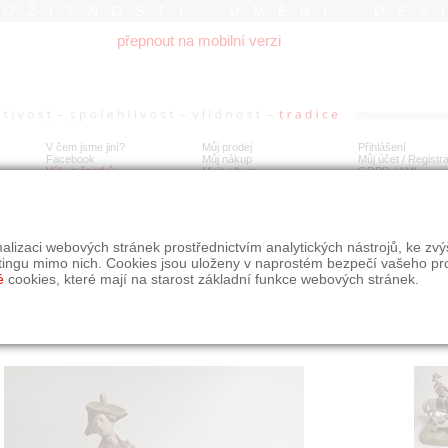
ROŽITNOSTI UMĚNÍ DES
přepnout na mobilní verzi
V čem jsme jiní?
Můj prodej
Přihlášení
Facebook
Můj nákup
Můj účet / Registr
Výkup šperků
Moje album
GDPR
/
AML
al Dux velké sousoší - lovec na koní , se psy
alizaci webových stránek prostřednictvím analytických nástrojů, ke zv
tingu mimo nich. Cookies jsou uloženy v naprostém bezpečí vašeho pr
é
cookies, které mají na starost základní funkce webových stránek.
Í
MÍSTO EXPEDICE
Počet návštěv: 270
poslat příteli
Jihočeský kraj
uložit do alba
dotaz na prodejce