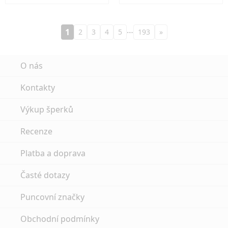
…
1
2
3
4
5
193
»
O nás
Kontakty
Výkup šperků
Recenze
Platba a doprava
Časté dotazy
Puncovní značky
Obchodní podmínky