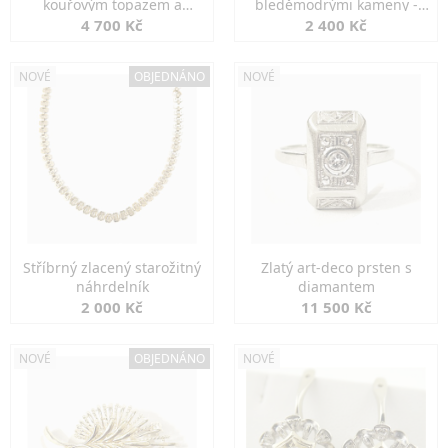
kouřovým topazem a
bleděmodrými kameny -
markazity
jemná elegance
4 700 Kč
2 400 Kč
NOVÉ
OBJEDNÁNO
NOVÉ
Stříbrný zlacený starožitný
Zlatý art-deco prsten s
náhrdelník
diamantem
2 000 Kč
11 500 Kč
NOVÉ
OBJEDNÁNO
NOVÉ