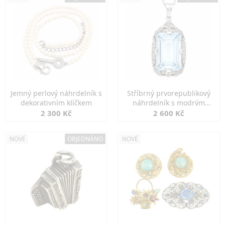
Jemný perlový náhrdelník s
Stříbrný prvorepublikový
dekorativním klíčkem
náhrdelník s modrým
spinelem
2 300 Kč
2 600 Kč
NOVÉ
OBJEDNÁNO
NOVÉ