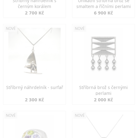
Stříbrný náhrdelník s
Unikátní stříbrná brož se
černým korálem
smaltem a říčními perlami
2 700 Kč
6 900 Kč
NOVÉ
NOVÉ
Stříbrný náhrdelník - surfař
Stříbrná brož s černými
perlami
2 300 Kč
2 000 Kč
NOVÉ
NOVÉ