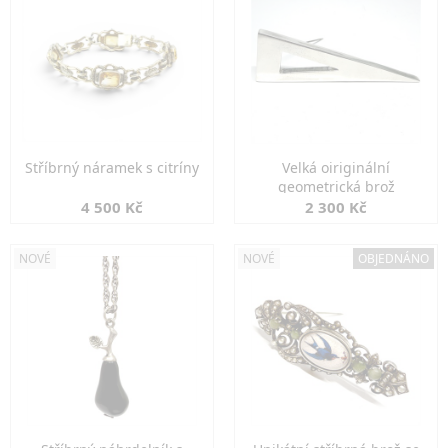
Stříbrný náramek s citríny
Velká oiriginální
geometrická brož
4 500 Kč
2 300 Kč
NOVÉ
NOVÉ
OBJEDNÁNO