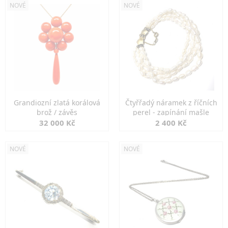
NOVÉ
NOVÉ
Grandiozní zlatá korálová
Čtyřřadý náramek z říčních
brož / závěs
perel - zapínání mašle
32 000 Kč
2 400 Kč
NOVÉ
NOVÉ