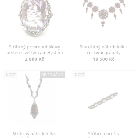
Stříbrný prvorepublikový
Starožitný náhrdelník s
prsten s velkým ametystem
českými granáty
2 800 Kč
18 500 Kč
NOVÉ
OBJEDNÁNO
NOVÉ
Stříbrný náhrdelník s
Stříbrná brož s