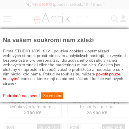
736 646 913
(pondělí - čtvrtek, 13 - 18 hod.)
KATEGORIE
Na vašem soukromí nám záleží
NOVÉ
NOVÉ
OBJEDNÁNO
Firma STUDIO 1809, s.r.o., používá cookies k optimalizaci
webových stránek prostřednictvím analytických nástrojů, ke zvýšení
bezpečnosti a pro personalizaci doručovaného obsahu v rámci
webových stránek i cíleného marketingu mimo nich. Cookies jsou
uloženy v naprostém bezpečí vašeho prohlížeče a nedostane se k
nim nikdo, kdo nemá. Pokud nesouhlasíte, můžete
povolit pouze
nezbytné
cookies, které mají na starost základní funkce webových
stránek.
Podrobné nastavení
Souhlasím
Elegantní stříbrná brož s
Zlatý kolier se smaragdy,
koňakovým kamenem a
brilianty a perlou
markazity
2 700 Kč
28 900 Kč
NOVÉ
OBJEDNÁNO
NOVÉ
OBJEDNÁNO