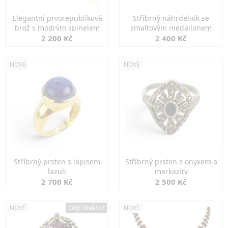
Elegantní prvorepubliková
Stříbrný náhrdelník se
brož s modrým spinelem
smaltovým medailonem
2 200 Kč
2 400 Kč
NOVÉ
NOVÉ
Stříbrný prsten s lapisem
Stříbrný prsten s onyxem a
lazuli
markazity
2 700 Kč
2 500 Kč
NOVÉ
OBJEDNÁNO
NOVÉ