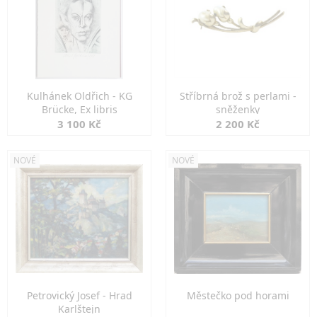
Kulhánek Oldřich - KG
Stříbrná brož s perlami -
Brücke, Ex libris
sněženky
3 100 Kč
2 200 Kč
NOVÉ
NOVÉ
Petrovický Josef - Hrad
Městečko pod horami
Karlštejn