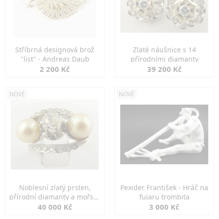
Stříbrná designová brož
Zlaté náušnice s 14
"list" - Andreas Daub
přírodními diamanty
2 200 Kč
39 200 Kč
NOVÉ
NOVÉ
Noblesní zlatý prsten,
Pexider František - Hráč na
přírodní diamanty a mořské
fujaru trombita
perly
40 000 Kč
3 000 Kč