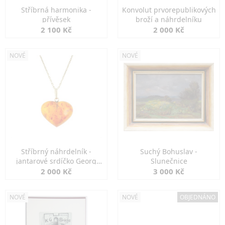
Stříbrná harmonika -
Konvolut prvorepublikových
přívěsek
broží a náhrdelníku
2 100 Kč
2 000 Kč
NOVÉ
NOVÉ
Stříbrný náhrdelník -
Suchý Bohuslav -
jantarové srdíčko Georg
Slunečnice
Kramer
2 000 Kč
3 000 Kč
NOVÉ
NOVÉ
OBJEDNÁNO