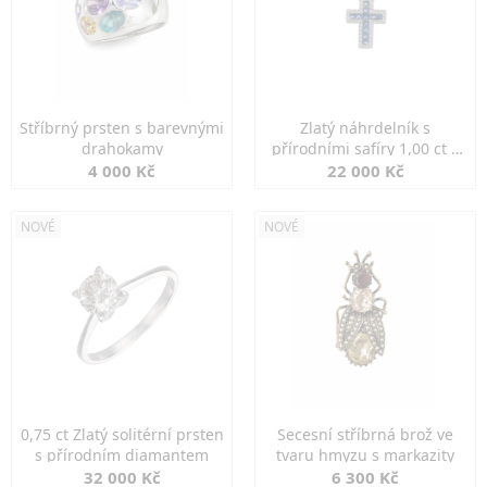
Stříbrný prsten s barevnými
Zlatý náhrdelník s
drahokamy
přírodními safíry 1,00 ct a
diamanty
4 000 Kč
22 000 Kč
NOVÉ
NOVÉ
0,75 ct Zlatý solitérní prsten
Secesní stříbrná brož ve
s přírodním diamantem
tvaru hmyzu s markazity
32 000 Kč
6 300 Kč