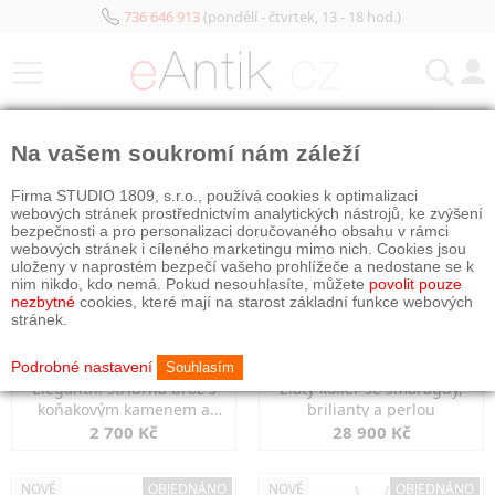
736 646 913
(pondělí - čtvrtek, 13 - 18 hod.)
KATEGORIE
Na vašem soukromí nám záleží
NOVÉ
OBJEDNÁNO
NOVÉ
OBJEDNÁNO
Firma STUDIO 1809, s.r.o., používá cookies k optimalizaci
webových stránek prostřednictvím analytických nástrojů, ke zvýšení
bezpečnosti a pro personalizaci doručovaného obsahu v rámci
webových stránek i cíleného marketingu mimo nich. Cookies jsou
uloženy v naprostém bezpečí vašeho prohlížeče a nedostane se k
nim nikdo, kdo nemá. Pokud nesouhlasíte, můžete
povolit pouze
nezbytné
cookies, které mají na starost základní funkce webových
stránek.
Podrobné nastavení
Souhlasím
Elegantní stříbrná brož s
Zlatý kolier se smaragdy,
koňakovým kamenem a
brilianty a perlou
markazity
2 700 Kč
28 900 Kč
NOVÉ
OBJEDNÁNO
NOVÉ
OBJEDNÁNO