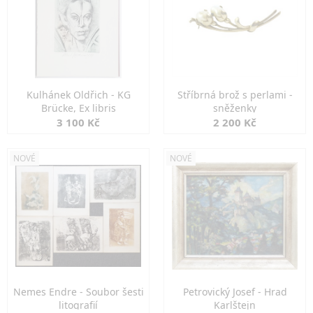
Kulhánek Oldřich - KG
Stříbrná brož s perlami -
Brücke, Ex libris
sněženky
3 100 Kč
2 200 Kč
NOVÉ
NOVÉ
Nemes Endre - Soubor šesti
Petrovický Josef - Hrad
litografií
Karlštejn