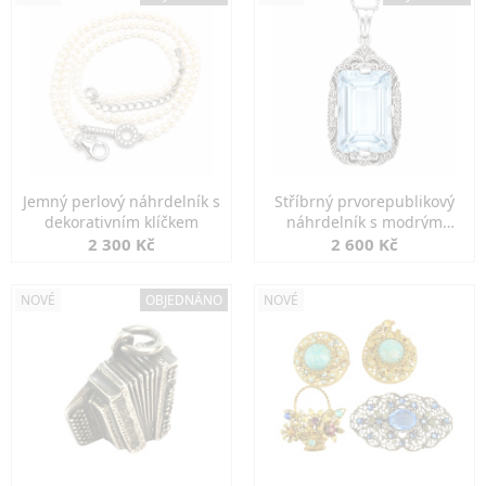
Jemný perlový náhrdelník s
Stříbrný prvorepublikový
dekorativním klíčkem
náhrdelník s modrým
spinelem
2 300 Kč
2 600 Kč
NOVÉ
OBJEDNÁNO
NOVÉ