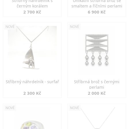
Stříbrný náhrdelník s
Unikátní stříbrná brož se
černým korálem
smaltem a říčními perlami
2 700 Kč
6 900 Kč
NOVÉ
NOVÉ
Stříbrný náhrdelník - surfař
Stříbrná brož s černými
perlami
2 300 Kč
2 000 Kč
NOVÉ
NOVÉ