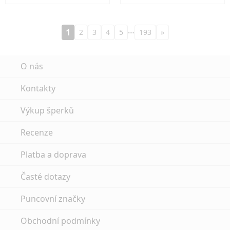
…
1
2
3
4
5
193
»
O nás
Kontakty
Výkup šperků
Recenze
Platba a doprava
Časté dotazy
Puncovní značky
Obchodní podmínky