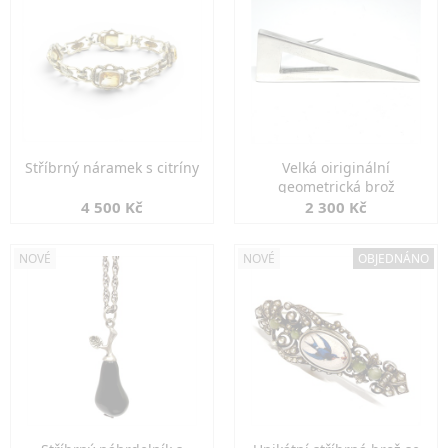
Stříbrný náramek s citríny
Velká oiriginální
geometrická brož
4 500 Kč
2 300 Kč
NOVÉ
NOVÉ
OBJEDNÁNO