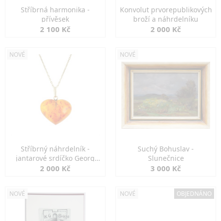
Stříbrná harmonika -
Konvolut prvorepublikových
přívěsek
broží a náhrdelníku
2 100 Kč
2 000 Kč
NOVÉ
NOVÉ
Stříbrný náhrdelník -
Suchý Bohuslav -
jantarové srdíčko Georg
Slunečnice
Kramer
2 000 Kč
3 000 Kč
NOVÉ
NOVÉ
OBJEDNÁNO