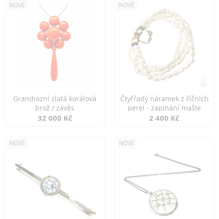
NOVÉ
NOVÉ
Grandiozní zlatá korálová
Čtyřřadý náramek z říčních
brož / závěs
perel - zapínání mašle
32 000 Kč
2 400 Kč
NOVÉ
NOVÉ