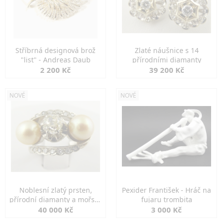
Stříbrná designová brož
Zlaté náušnice s 14
"list" - Andreas Daub
přírodními diamanty
2 200 Kč
39 200 Kč
NOVÉ
NOVÉ
Noblesní zlatý prsten,
Pexider František - Hráč na
přírodní diamanty a mořské
fujaru trombita
perly
40 000 Kč
3 000 Kč