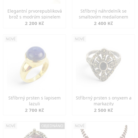
Elegantní prvorepubliková
Stříbrný náhrdelník se
brož s modrým spinelem
smaltovým medailonem
2 200 Kč
2 400 Kč
NOVÉ
NOVÉ
Stříbrný prsten s lapisem
Stříbrný prsten s onyxem a
lazuli
markazity
2 700 Kč
2 500 Kč
NOVÉ
OBJEDNÁNO
NOVÉ