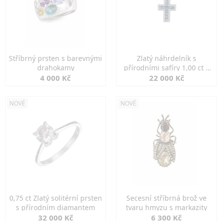
Stříbrný prsten s barevnými
Zlatý náhrdelník s
drahokamy
přírodními safíry 1,00 ct a
diamanty
4 000 Kč
22 000 Kč
NOVÉ
NOVÉ
0,75 ct Zlatý solitérní prsten
Secesní stříbrná brož ve
s přírodním diamantem
tvaru hmyzu s markazity
32 000 Kč
6 300 Kč