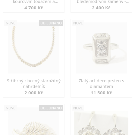
kouřovým topazem a
bleděmodrými kameny -
markazity
jemná elegance
4 700 Kč
2 400 Kč
NOVÉ
OBJEDNÁNO
NOVÉ
Stříbrný zlacený starožitný
Zlatý art-deco prsten s
náhrdelník
diamantem
2 000 Kč
11 500 Kč
NOVÉ
OBJEDNÁNO
NOVÉ