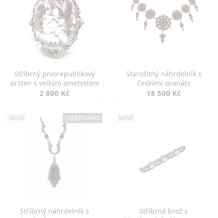
Stříbrný prvorepublikový
Starožitný náhrdelník s
prsten s velkým ametystem
českými granáty
2 800 Kč
18 500 Kč
NOVÉ
OBJEDNÁNO
NOVÉ
Stříbrný náhrdelník s
Stříbrná brož s