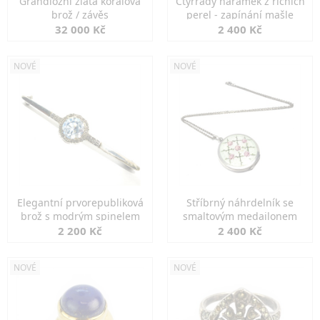
Grandiozní zlatá korálová
Čtyřřadý náramek z říčních
brož / závěs
perel - zapínání mašle
32 000 Kč
2 400 Kč
NOVÉ
NOVÉ
Elegantní prvorepubliková
Stříbrný náhrdelník se
brož s modrým spinelem
smaltovým medailonem
2 200 Kč
2 400 Kč
NOVÉ
NOVÉ