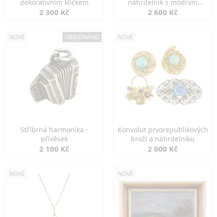
dekorativním klíčkem
náhrdelník s modrým
spinelem
2 300 Kč
2 600 Kč
NOVÉ
OBJEDNÁNO
NOVÉ
Stříbrná harmonika -
Konvolut prvorepublikových
přívěsek
broží a náhrdelníku
2 100 Kč
2 000 Kč
NOVÉ
NOVÉ