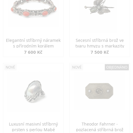
Elegantní stříbrný náramek
Secesní stříbrná brož ve
s přírodním korálem
tvaru hmyzu s markazity
7 600 Kč
7 500 Kč
NOVÉ
NOVÉ
OBJEDNÁNO
Luxusní masivní stříbrný
Theodor Fahrner -
prsten s perlou Mabé
pozlacená stříbrná brož