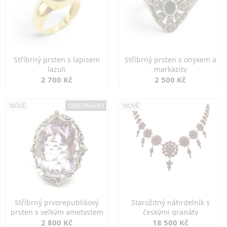
Stříbrný prsten s lapisem
Stříbrný prsten s onyxem a
lazuli
markazity
2 700 Kč
2 500 Kč
NOVÉ
OBJEDNÁNO
NOVÉ
Stříbrný prvorepublikový
Starožitný náhrdelník s
prsten s velkým ametystem
českými granáty
2 800 Kč
18 500 Kč