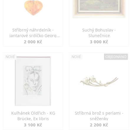
Stříbrný náhrdelník -
Suchý Bohuslav -
jantarové srdíčko Georg
Slunečnice
Kramer
2 000 Kč
3 000 Kč
NOVÉ
NOVÉ
OBJEDNÁNO
Kulhánek Oldřich - KG
Stříbrná brož s perlami -
Brücke, Ex libris
sněženky
3 100 Kč
2 200 Kč