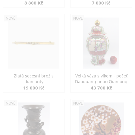
8 800 Kč
7 000 Kč
NOVÉ
NOVÉ
Zlatá secesní brož s
Velká váza s víkem - pečeť
diamanty
Daoguang nebo Qianlong
19 000 Kč
43 700 Kč
NOVÉ
NOVÉ