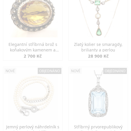
Elegantní stříbrná brož s
Zlatý kolier se smaragdy,
koňakovým kamenem a
brilianty a perlou
markazity
2 700 Kč
28 900 Kč
NOVÉ
OBJEDNÁNO
NOVÉ
OBJEDNÁNO
Jemný perlový náhrdelník s
Stříbrný prvorepublikový