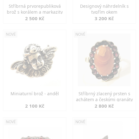
Stříbrná prvorepubliková
Designový náhrdelník s
brož s korálem a markazity
tygřím okem
2 500 Kč
3 200 Kč
NOVÉ
NOVÉ
Miniaturní brož - anděl
Stříbrný zlacený prsten s
achátem a českými granáty
2 100 Kč
2 800 Kč
NOVÉ
NOVÉ