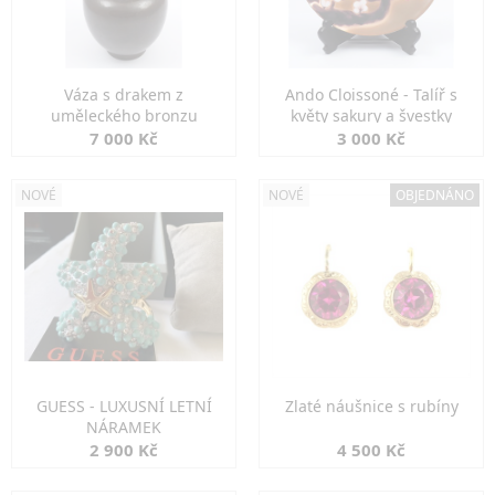
Váza s drakem z
Ando Cloissoné - Talíř s
uměleckého bronzu
květy sakury a švestky
7 000 Kč
3 000 Kč
NOVÉ
NOVÉ
OBJEDNÁNO
GUESS - LUXUSNÍ LETNÍ
Zlaté náušnice s rubíny
NÁRAMEK
2 900 Kč
4 500 Kč