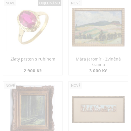
NOVÉ
OBJEDNÁNO
NOVÉ
Zlatý prsten s rubínem
Mára Jaromír - Zvlněná
krajina
2 900 Kč
3 000 Kč
NOVÉ
NOVÉ