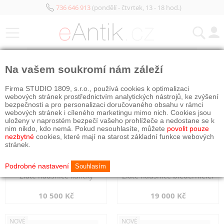
736 646 913
(pondělí - čtvrtek, 13 - 18 hod.)
KATEGORIE
Na vašem soukromí nám záleží
NOVÉ
NOVÉ
Firma STUDIO 1809, s.r.o., používá cookies k optimalizaci
webových stránek prostřednictvím analytických nástrojů, ke zvýšení
bezpečnosti a pro personalizaci doručovaného obsahu v rámci
webových stránek i cíleného marketingu mimo nich. Cookies jsou
uloženy v naprostém bezpečí vašeho prohlížeče a nedostane se k
nim nikdo, kdo nemá. Pokud nesouhlasíte, můžete
povolit pouze
nezbytné
cookies, které mají na starost základní funkce webových
stránek.
Podrobné nastavení
Souhlasím
Zlaté náušnice kuličky
Zlaté náušnice biedermeier
10 500 Kč
19 000 Kč
NOVÉ
NOVÉ