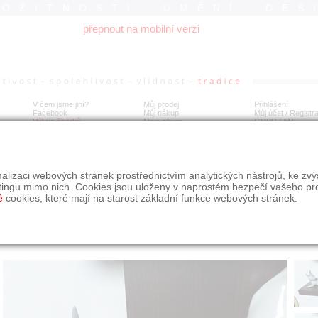
ROŽITNOSTI UMĚNÍ DES
přepnout na mobilní verzi
V čem jsme jiní?
Můj prodej
Přihlášení
Facebook
Můj nákup
Můj účet / Registr
Výkup šperků
Moje album
GDPR
/
AML
RITNÍ BRUSEL ŠEDÁ VEVERKA JIŘÍ ČERNOCH? ROYAL DUX 
alizaci webových stránek prostřednictvím analytických nástrojů, ke zv
tingu mimo nich. Cookies jsou uloženy v naprostém bezpečí vašeho pr
é
cookies, které mají na starost základní funkce webových stránek.
Í
MÍSTO EXPEDICE
Počet návštěv: 278
poslat příteli
Praha
uložit do alba
dotaz na prodejce