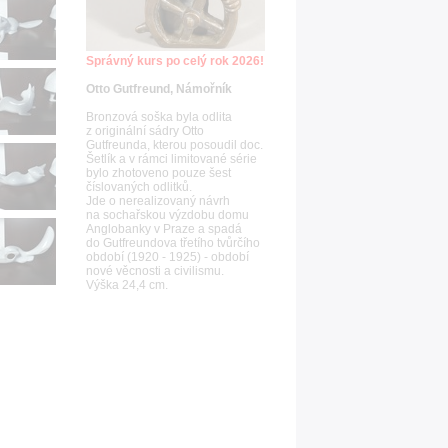
Správný kurs po celý rok 2026!
Otto Gutfreund, Námořník
Bronzová soška byla odlita
z originální sádry Otto
Gutfreunda, kterou posoudil doc.
Šetlík a v rámci limitované série
bylo zhotoveno pouze šest
číslovaných odlitků.
Jde o nerealizovaný návrh
na sochařskou výzdobu domu
Anglobanky v Praze a spadá
do Gutfreundova třetího tvůrčího
období (1920 - 1925) - období
nové věcnosti a civilismu.
Výška 24,4 cm.