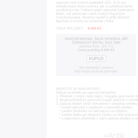
autorství není možné spolehlivě určit. Je to typ
zidealizované líbivé veverky, jak si ji představujeme
od dětských let. Celkové pojetí odpovídá šedesátým
letům, což potvrzuje i stará značka Royal Dux
Czechoslovakia. Veverka nepatří k příliš běžným
figurkám a na trhu se vyskytuje zřídka
CENA POLOŽKY
8 000 Kč
RARITNÍ BRUSEL ŠEDÁ VEVERKA JIŘÍ
ČERNOCH? ROYAL DUX 1960
položka číslo: 181 771
Cena položky 8 000 Kč
Na následující stránce
Vaši koupi závazně potvrdíte.
NEBOJTE SE NAKUPOVAT!
Nákup na eAntiku je naprosto bezpečný:
1. Předmět, o který máte zájem, kupujete potvrzením t
2. Bezprostředně po potvrzení koupě obdržíte z eAntik
3. Způsob dodání zboží dohodnete s obsluhou eAntiku 
* osobní převzetí a zaplacení v kanceláři eAntiku
* zaslání předmětu na Vaši adresu na dobírku
* zaslání balíku po uhrazení částky na účet provozo
* u objemných předmětů s Vámi způsob předání a c