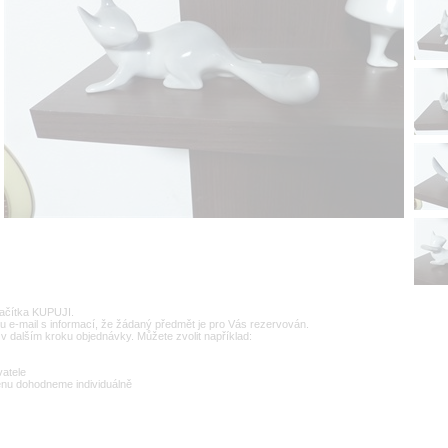
lačítka KUPUJI.
u e-mail s informací, že žádaný předmět je pro Vás rezervován.
v dalším kroku objednávky. Můžete zvolit například:
vatele
enu dohodneme individuálně