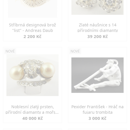
Stříbrná designová brož
Zlaté náušnice s 14
"list" - Andreas Daub
přírodními diamanty
2 200 Kč
39 200 Kč
NOVÉ
NOVÉ
Noblesní zlatý prsten,
Pexider František - Hráč na
přírodní diamanty a mořské
fujaru trombita
perly
40 000 Kč
3 000 Kč