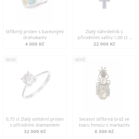
Stříbrný prsten s barevnými
Zlatý náhrdelník s
drahokamy
přírodními safíry 1,00 ct a
diamanty
4 000 Kč
22 000 Kč
NOVÉ
NOVÉ
0,75 ct Zlatý solitérní prsten
Secesní stříbrná brož ve
s přírodním diamantem
tvaru hmyzu s markazity
32 000 Kč
6 300 Kč