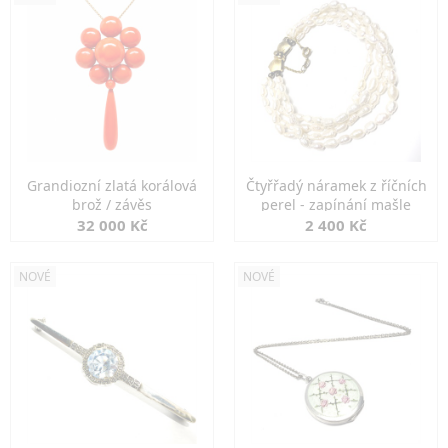
Grandiozní zlatá korálová
Čtyřřadý náramek z říčních
brož / závěs
perel - zapínání mašle
32 000 Kč
2 400 Kč
NOVÉ
NOVÉ