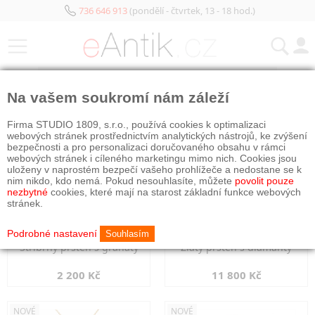
736 646 913
(pondělí - čtvrtek, 13 - 18 hod.)
KATEGORIE
Na vašem soukromí nám záleží
NOVÉ
NOVÉ
Firma STUDIO 1809, s.r.o., používá cookies k optimalizaci
webových stránek prostřednictvím analytických nástrojů, ke zvýšení
bezpečnosti a pro personalizaci doručovaného obsahu v rámci
webových stránek i cíleného marketingu mimo nich. Cookies jsou
uloženy v naprostém bezpečí vašeho prohlížeče a nedostane se k
nim nikdo, kdo nemá. Pokud nesouhlasíte, můžete
povolit pouze
nezbytné
cookies, které mají na starost základní funkce webových
stránek.
Podrobné nastavení
Souhlasím
Stříbrný prsten s granáty
Zlatý prsten s diamanty
2 200 Kč
11 800 Kč
NOVÉ
NOVÉ