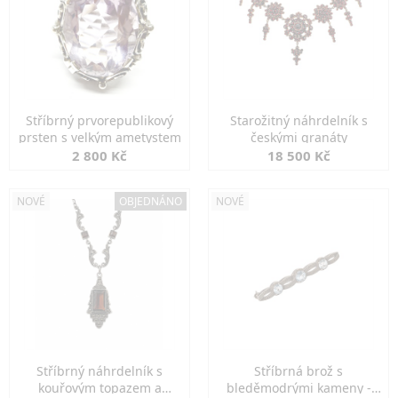
Stříbrný prvorepublikový
Starožitný náhrdelník s
prsten s velkým ametystem
českými granáty
2 800 Kč
18 500 Kč
NOVÉ
OBJEDNÁNO
NOVÉ
Stříbrný náhrdelník s
Stříbrná brož s
kouřovým topazem a
bleděmodrými kameny -