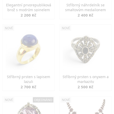
Elegantní prvorepubliková
Stříbrný náhrdelník se
brož s modrým spinelem
smaltovým medailonem
2 200 Kč
2 400 Kč
NOVÉ
NOVÉ
Stříbrný prsten s lapisem
Stříbrný prsten s onyxem a
lazuli
markazity
2 700 Kč
2 500 Kč
NOVÉ
OBJEDNÁNO
NOVÉ