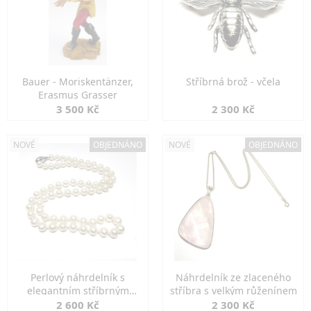
Bauer - Moriskentänzer,
Stříbrná brož - včela
Erasmus Grasser
3 500 Kč
2 300 Kč
NOVÉ
OBJEDNÁNO
NOVÉ
OBJEDNÁNO
Perlový náhrdelník s
Náhrdelník ze zlaceného
elegantním stříbrným
stříbra s velkým růženínem
zapínáním
2 600 Kč
2 300 Kč