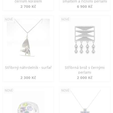
černým korálem
smaltem a říčními perlami
2 700 Kč
6 900 Kč
NOVÉ
NOVÉ
Stříbrný náhrdelník - surfař
Stříbrná brož s černými
perlami
2 300 Kč
2 000 Kč
NOVÉ
NOVÉ