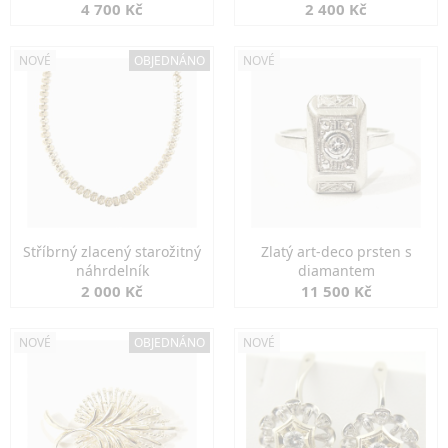
markazity
jemná elegance
4 700 Kč
2 400 Kč
NOVÉ
OBJEDNÁNO
NOVÉ
Stříbrný zlacený starožitný
Zlatý art-deco prsten s
náhrdelník
diamantem
2 000 Kč
11 500 Kč
NOVÉ
OBJEDNÁNO
NOVÉ