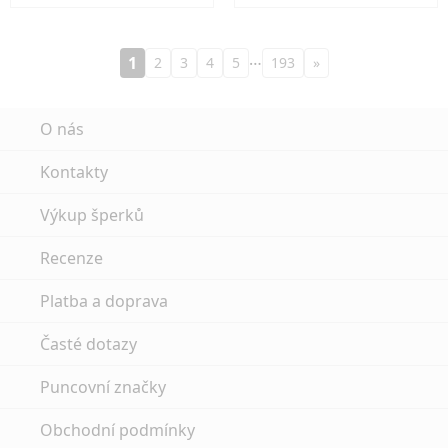
…
1
2
3
4
5
193
»
O nás
Kontakty
Výkup šperků
Recenze
Platba a doprava
Časté dotazy
Puncovní značky
Obchodní podmínky