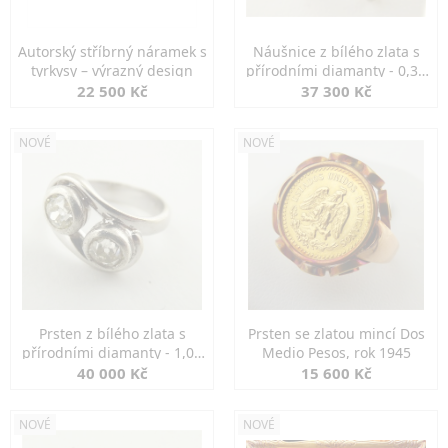
Autorský stříbrný náramek s
Náušnice z bílého zlata s
tyrkysy – výrazný design
přírodními diamanty - 0,30
ct
22 500 Kč
37 300 Kč
NOVÉ
NOVÉ
Prsten z bílého zlata s
Prsten se zlatou mincí Dos
přírodními diamanty - 1,00
Medio Pesos, rok 1945
ct
40 000 Kč
15 600 Kč
NOVÉ
NOVÉ