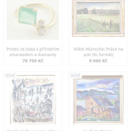
Prsten ze zlata s přírodním
Vilém Wünsche: Práce na
smaragdem a diamanty
poli (XL formát)
78 700 Kč
9 000 Kč
NOVÉ
NOVÉ