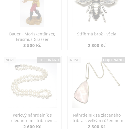
Bauer - Moriskentänzer,
Stříbrná brož - včela
Erasmus Grasser
3 500 Kč
2 300 Kč
NOVÉ
OBJEDNÁNO
NOVÉ
OBJEDNÁNO
Perlový náhrdelník s
Náhrdelník ze zlaceného
elegantním stříbrným
stříbra s velkým růženínem
zapínáním
2 600 Kč
2 300 Kč