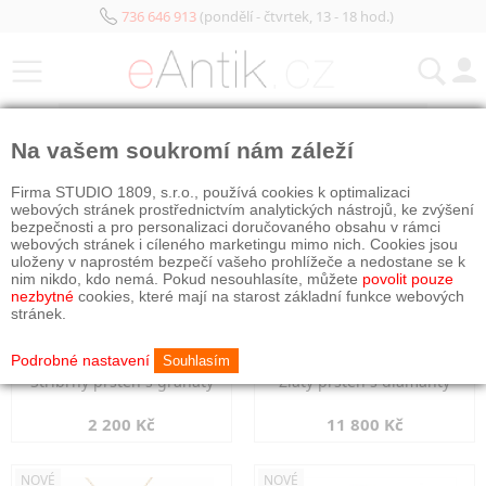
736 646 913
(pondělí - čtvrtek, 13 - 18 hod.)
KATEGORIE
Na vašem soukromí nám záleží
NOVÉ
NOVÉ
Firma STUDIO 1809, s.r.o., používá cookies k optimalizaci
webových stránek prostřednictvím analytických nástrojů, ke zvýšení
bezpečnosti a pro personalizaci doručovaného obsahu v rámci
webových stránek i cíleného marketingu mimo nich. Cookies jsou
uloženy v naprostém bezpečí vašeho prohlížeče a nedostane se k
nim nikdo, kdo nemá. Pokud nesouhlasíte, můžete
povolit pouze
nezbytné
cookies, které mají na starost základní funkce webových
stránek.
Podrobné nastavení
Souhlasím
Stříbrný prsten s granáty
Zlatý prsten s diamanty
2 200 Kč
11 800 Kč
NOVÉ
NOVÉ