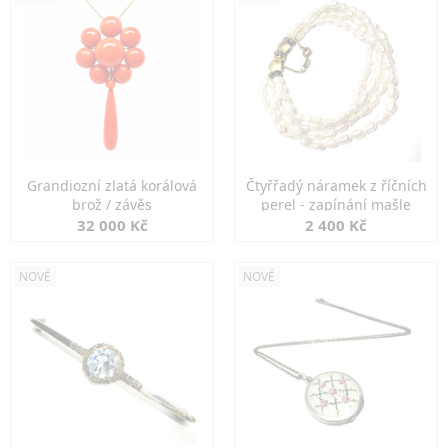
Grandiozní zlatá korálová
Čtyřřadý náramek z říčních
brož / závěs
perel - zapínání mašle
32 000 Kč
2 400 Kč
NOVÉ
NOVÉ