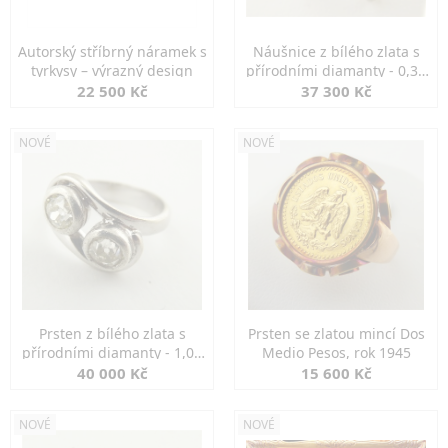
Autorský stříbrný náramek s
Náušnice z bílého zlata s
tyrkysy – výrazný design
přírodními diamanty - 0,30
ct
22 500 Kč
37 300 Kč
NOVÉ
NOVÉ
Prsten z bílého zlata s
Prsten se zlatou mincí Dos
přírodními diamanty - 1,00
Medio Pesos, rok 1945
ct
40 000 Kč
15 600 Kč
NOVÉ
NOVÉ