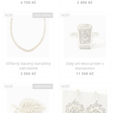
markazity
jemná elegance
4 700 Kč
2 400 Kč
NOVÉ
OBJEDNÁNO
NOVÉ
Stříbrný zlacený starožitný
Zlatý art-deco prsten s
náhrdelník
diamantem
2 000 Kč
11 500 Kč
NOVÉ
OBJEDNÁNO
NOVÉ