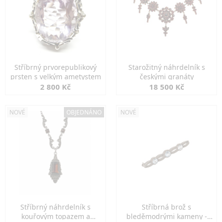
Stříbrný prvorepublikový
Starožitný náhrdelník s
prsten s velkým ametystem
českými granáty
2 800 Kč
18 500 Kč
NOVÉ
OBJEDNÁNO
NOVÉ
Stříbrný náhrdelník s
Stříbrná brož s
kouřovým topazem a
bleděmodrými kameny -