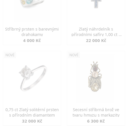
Stříbrný prsten s barevnými
Zlatý náhrdelník s
drahokamy
přírodními safíry 1,00 ct a
diamanty
4 000 Kč
22 000 Kč
NOVÉ
NOVÉ
0,75 ct Zlatý solitérní prsten
Secesní stříbrná brož ve
s přírodním diamantem
tvaru hmyzu s markazity
32 000 Kč
6 300 Kč