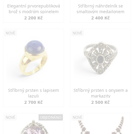
Elegantní prvorepubliková
Stříbrný náhrdelník se
brož s modrým spinelem
smaltovým medailonem
2 200 Kč
2 400 Kč
NOVÉ
NOVÉ
Stříbrný prsten s lapisem
Stříbrný prsten s onyxem a
lazuli
markazity
2 700 Kč
2 500 Kč
NOVÉ
OBJEDNÁNO
NOVÉ