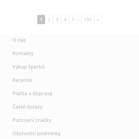
…
1
2
3
4
5
193
»
O nás
Kontakty
Výkup šperků
Recenze
Platba a doprava
Časté dotazy
Puncovní značky
Obchodní podmínky