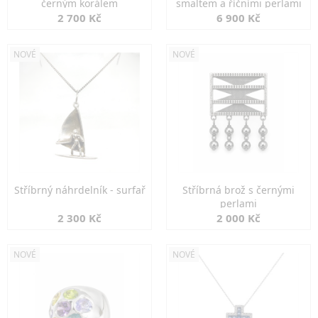
černým korálem
smaltem a říčními perlami
2 700 Kč
6 900 Kč
NOVÉ
NOVÉ
Stříbrný náhrdelník - surfař
Stříbrná brož s černými
perlami
2 300 Kč
2 000 Kč
NOVÉ
NOVÉ