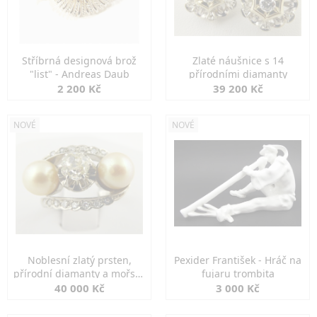
Stříbrná designová brož
Zlaté náušnice s 14
"list" - Andreas Daub
přírodními diamanty
2 200 Kč
39 200 Kč
NOVÉ
NOVÉ
Noblesní zlatý prsten,
Pexider František - Hráč na
přírodní diamanty a mořské
fujaru trombita
perly
40 000 Kč
3 000 Kč