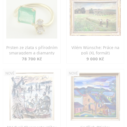
Prsten ze zlata s přírodním
Vilém Wünsche: Práce na
smaragdem a diamanty
poli (XL formát)
78 700 Kč
9 000 Kč
NOVÉ
NOVÉ