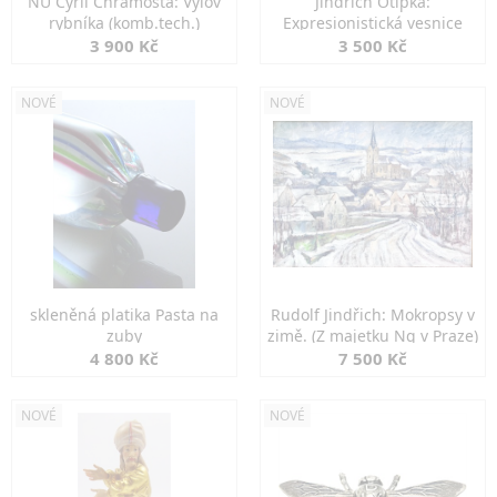
NU Cyril Chramosta: Výlov
Jindřich Otipka:
rybníka (komb.tech.)
Expresionistická vesnice
3 900 Kč
3 500 Kč
NOVÉ
NOVÉ
skleněná platika Pasta na
Rudolf Jindřich: Mokropsy v
zuby
zimě. (Z majetku Ng v Praze)
4 800 Kč
7 500 Kč
NOVÉ
NOVÉ