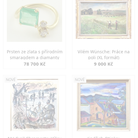
Prsten ze zlata s přírodním
Vilém Wünsche: Práce na
smaragdem a diamanty
poli (XL formát)
78 700 Kč
9 000 Kč
NOVÉ
NOVÉ