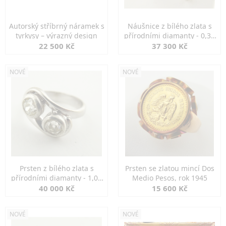
Autorský stříbrný náramek s
Náušnice z bílého zlata s
tyrkysy – výrazný design
přírodními diamanty - 0,30
ct
22 500 Kč
37 300 Kč
NOVÉ
NOVÉ
Prsten z bílého zlata s
Prsten se zlatou mincí Dos
přírodními diamanty - 1,00
Medio Pesos, rok 1945
ct
40 000 Kč
15 600 Kč
NOVÉ
NOVÉ