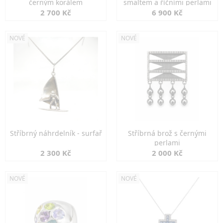
černým korálem
smaltem a říčními perlami
2 700 Kč
6 900 Kč
NOVÉ
NOVÉ
Stříbrný náhrdelník - surfař
Stříbrná brož s černými
perlami
2 300 Kč
2 000 Kč
NOVÉ
NOVÉ