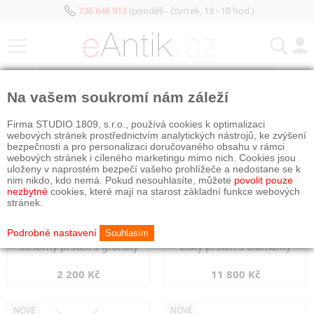
736 646 913
(pondělí - čtvrtek, 13 - 18 hod.)
KATEGORIE
Na vašem soukromí nám záleží
NOVÉ
NOVÉ
Firma STUDIO 1809, s.r.o., používá cookies k optimalizaci
webových stránek prostřednictvím analytických nástrojů, ke zvýšení
bezpečnosti a pro personalizaci doručovaného obsahu v rámci
webových stránek i cíleného marketingu mimo nich. Cookies jsou
uloženy v naprostém bezpečí vašeho prohlížeče a nedostane se k
nim nikdo, kdo nemá. Pokud nesouhlasíte, můžete
povolit pouze
nezbytné
cookies, které mají na starost základní funkce webových
stránek.
Podrobné nastavení
Souhlasím
Stříbrný prsten s granáty
Zlatý prsten s diamanty
2 200 Kč
11 800 Kč
NOVÉ
NOVÉ