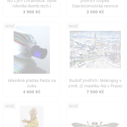
NU Cyril Chramosta: Výlov
Jindřich Otipka:
rybníka (komb.tech.)
Expresionistická vesnice
3 900 Kč
3 500 Kč
NOVÉ
NOVÉ
skleněná platika Pasta na
Rudolf Jindřich: Mokropsy v
zuby
zimě. (Z majetku Ng v Praze)
4 800 Kč
7 500 Kč
NOVÉ
NOVÉ