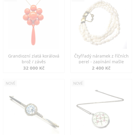
Grandiozní zlatá korálová
Čtyřřadý náramek z říčních
brož / závěs
perel - zapínání mašle
32 000 Kč
2 400 Kč
NOVÉ
NOVÉ