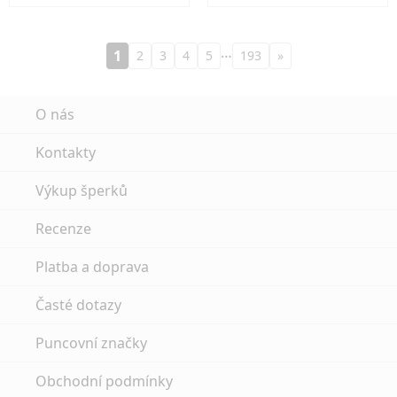
…
1
2
3
4
5
193
»
O nás
Kontakty
Výkup šperků
Recenze
Platba a doprava
Časté dotazy
Puncovní značky
Obchodní podmínky