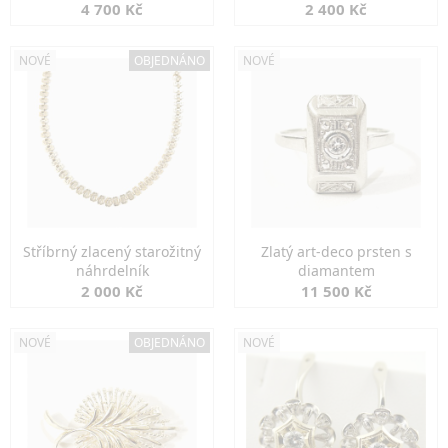
markazity
jemná elegance
4 700 Kč
2 400 Kč
NOVÉ
OBJEDNÁNO
NOVÉ
Stříbrný zlacený starožitný
Zlatý art-deco prsten s
náhrdelník
diamantem
2 000 Kč
11 500 Kč
NOVÉ
OBJEDNÁNO
NOVÉ