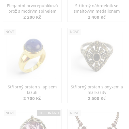
Elegantní prvorepubliková
Stříbrný náhrdelník se
brož s modrým spinelem
smaltovým medailonem
2 200 Kč
2 400 Kč
NOVÉ
NOVÉ
Stříbrný prsten s lapisem
Stříbrný prsten s onyxem a
lazuli
markazity
2 700 Kč
2 500 Kč
NOVÉ
OBJEDNÁNO
NOVÉ