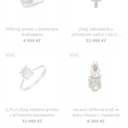
Stříbrný prsten s barevnými
Zlatý náhrdelník s
drahokamy
přírodními safíry 1,00 ct a
diamanty
4 000 Kč
22 000 Kč
NOVÉ
NOVÉ
0,75 ct Zlatý solitérní prsten
Secesní stříbrná brož ve
s přírodním diamantem
tvaru hmyzu s markazity
32 000 Kč
6 300 Kč