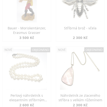
Bauer - Moriskentänzer,
Stříbrná brož - včela
Erasmus Grasser
3 500 Kč
2 300 Kč
NOVÉ
OBJEDNÁNO
NOVÉ
OBJEDNÁNO
Perlový náhrdelník s
Náhrdelník ze zlaceného
elegantním stříbrným
stříbra s velkým růženínem
zapínáním
2 600 Kč
2 300 Kč