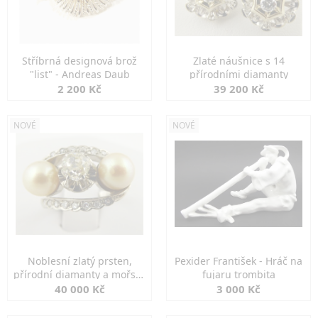
Stříbrná designová brož
Zlaté náušnice s 14
"list" - Andreas Daub
přírodními diamanty
2 200 Kč
39 200 Kč
NOVÉ
NOVÉ
Noblesní zlatý prsten,
Pexider František - Hráč na
přírodní diamanty a mořské
fujaru trombita
perly
40 000 Kč
3 000 Kč