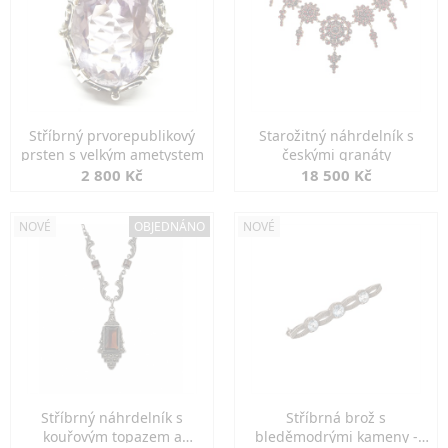
Stříbrný prvorepublikový
Starožitný náhrdelník s
prsten s velkým ametystem
českými granáty
2 800 Kč
18 500 Kč
NOVÉ
OBJEDNÁNO
NOVÉ
Stříbrný náhrdelník s
Stříbrná brož s
kouřovým topazem a
bleděmodrými kameny -