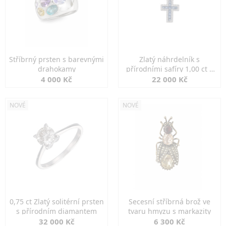
Stříbrný prsten s barevnými
Zlatý náhrdelník s
drahokamy
přírodními safíry 1,00 ct a
diamanty
4 000 Kč
22 000 Kč
NOVÉ
NOVÉ
0,75 ct Zlatý solitérní prsten
Secesní stříbrná brož ve
s přírodním diamantem
tvaru hmyzu s markazity
32 000 Kč
6 300 Kč