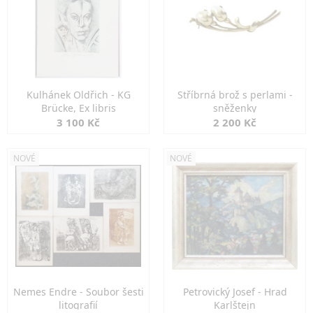
Kulhánek Oldřich - KG
Stříbrná brož s perlami -
Brücke, Ex libris
sněženky
3 100 Kč
2 200 Kč
NOVÉ
NOVÉ
Nemes Endre - Soubor šesti
Petrovický Josef - Hrad
litografií
Karlštejn