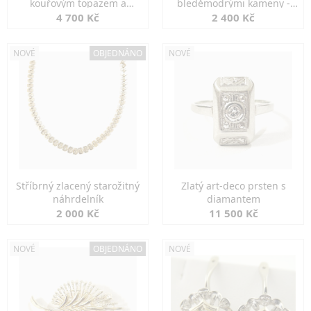
kouřovým topazem a
bleděmodrými kameny -
markazity
jemná elegance
4 700 Kč
2 400 Kč
NOVÉ
OBJEDNÁNO
NOVÉ
Stříbrný zlacený starožitný
Zlatý art-deco prsten s
náhrdelník
diamantem
2 000 Kč
11 500 Kč
NOVÉ
OBJEDNÁNO
NOVÉ