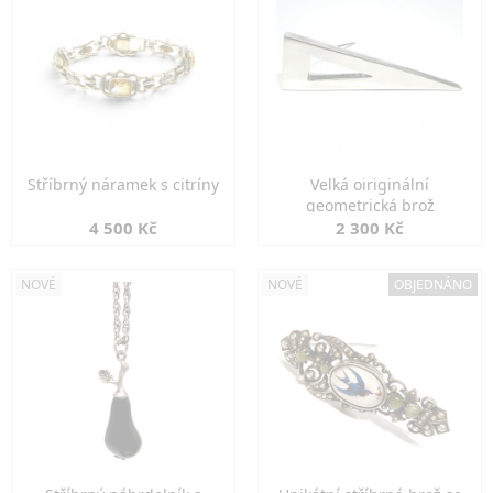
Stříbrný náramek s citríny
Velká oiriginální
geometrická brož
4 500 Kč
2 300 Kč
NOVÉ
NOVÉ
OBJEDNÁNO