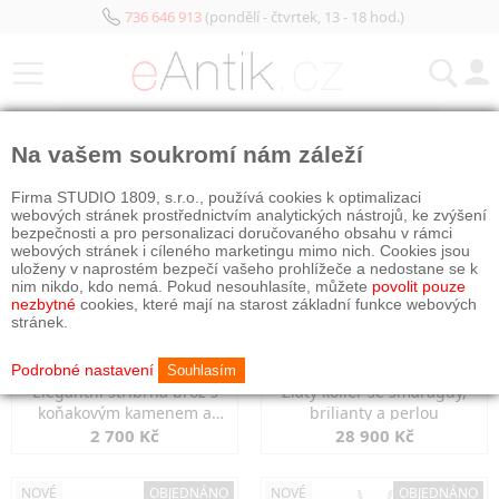
736 646 913
(pondělí - čtvrtek, 13 - 18 hod.)
KATEGORIE
Na vašem soukromí nám záleží
NOVÉ
OBJEDNÁNO
NOVÉ
OBJEDNÁNO
Firma STUDIO 1809, s.r.o., používá cookies k optimalizaci
webových stránek prostřednictvím analytických nástrojů, ke zvýšení
bezpečnosti a pro personalizaci doručovaného obsahu v rámci
webových stránek i cíleného marketingu mimo nich. Cookies jsou
uloženy v naprostém bezpečí vašeho prohlížeče a nedostane se k
nim nikdo, kdo nemá. Pokud nesouhlasíte, můžete
povolit pouze
nezbytné
cookies, které mají na starost základní funkce webových
stránek.
Podrobné nastavení
Souhlasím
Elegantní stříbrná brož s
Zlatý kolier se smaragdy,
koňakovým kamenem a
brilianty a perlou
markazity
2 700 Kč
28 900 Kč
NOVÉ
OBJEDNÁNO
NOVÉ
OBJEDNÁNO