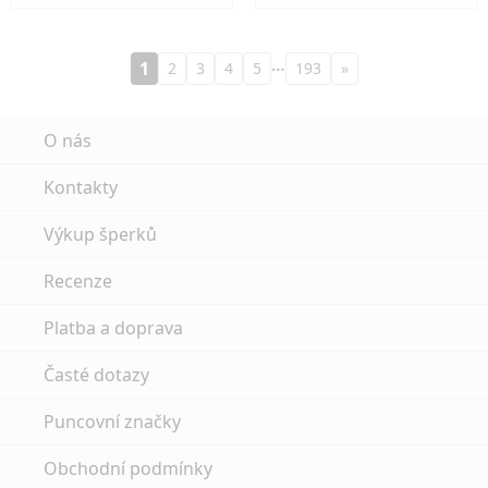
…
1
2
3
4
5
193
»
O nás
Kontakty
Výkup šperků
Recenze
Platba a doprava
Časté dotazy
Puncovní značky
Obchodní podmínky