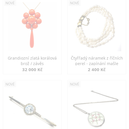
NOVÉ
NOVÉ
Grandiozní zlatá korálová
Čtyřřadý náramek z říčních
brož / závěs
perel - zapínání mašle
32 000 Kč
2 400 Kč
NOVÉ
NOVÉ