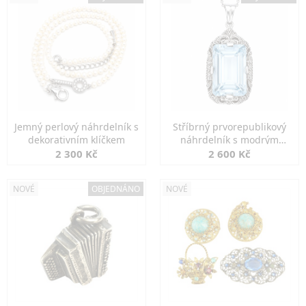
Jemný perlový náhrdelník s
Stříbrný prvorepublikový
dekorativním klíčkem
náhrdelník s modrým
spinelem
2 300 Kč
2 600 Kč
NOVÉ
OBJEDNÁNO
NOVÉ