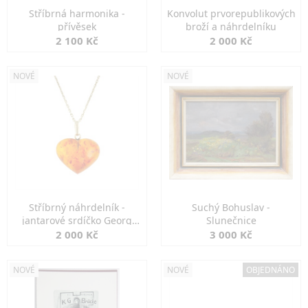
Stříbrná harmonika -
Konvolut prvorepublikových
přívěsek
broží a náhrdelníku
2 100 Kč
2 000 Kč
NOVÉ
NOVÉ
Stříbrný náhrdelník -
Suchý Bohuslav -
jantarové srdíčko Georg
Slunečnice
Kramer
2 000 Kč
3 000 Kč
NOVÉ
NOVÉ
OBJEDNÁNO