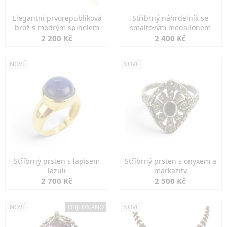
Elegantní prvorepubliková
Stříbrný náhrdelník se
brož s modrým spinelem
smaltovým medailonem
2 200 Kč
2 400 Kč
NOVÉ
NOVÉ
Stříbrný prsten s lapisem
Stříbrný prsten s onyxem a
lazuli
markazity
2 700 Kč
2 500 Kč
NOVÉ
OBJEDNÁNO
NOVÉ