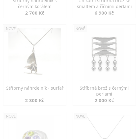
Stříbrný náhrdelník s
Unikátní stříbrná brož se
černým korálem
smaltem a říčními perlami
2 700 Kč
6 900 Kč
NOVÉ
NOVÉ
Stříbrný náhrdelník - surfař
Stříbrná brož s černými
perlami
2 300 Kč
2 000 Kč
NOVÉ
NOVÉ