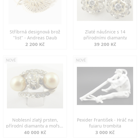
Stříbrná designová brož
Zlaté náušnice s 14
"list" - Andreas Daub
přírodními diamanty
2 200 Kč
39 200 Kč
NOVÉ
NOVÉ
Noblesní zlatý prsten,
Pexider František - Hráč na
přírodní diamanty a mořské
fujaru trombita
perly
40 000 Kč
3 000 Kč