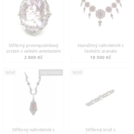
Stříbrný prvorepublikový
Starožitný náhrdelník s
prsten s velkým ametystem
českými granáty
2 800 Kč
18 500 Kč
NOVÉ
OBJEDNÁNO
NOVÉ
Stříbrný náhrdelník s
Stříbrná brož s