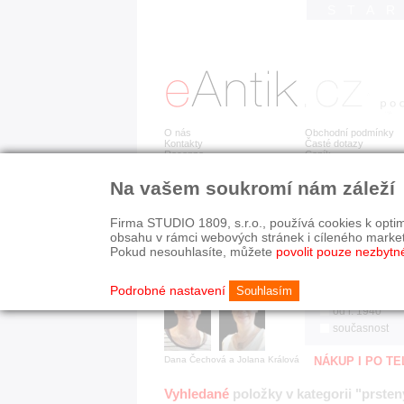
STA
O nás
Obchodní podmínky
Kontakty
Časté dotazy
Recenze
Ceník
Na vašem soukromí nám záleží
Jsme prověřená firma
RYCHLÉ HLEDÁN
V oboru působíme 22 let!
Firma STUDIO 1809, s.r.o., používá cookies k optim
Zákazníci u nás oceňují:
HISTORICKÉ O
obsahu v rámci webových stránek i cíleného marke
■ odborné zázemí
všechno
Pokud nesouhlasíte, můžete
povolit pouze nezbytn
■ bezpečné prostředí
před r. 1800
■ přátelskou atmosféru
19. stol.
Podrobné nastavení
Souhlasím
1890-1940
od r. 1940
současnost
Dana Čechová a Jolana Králová
NÁKUP I PO T
Vyhledané
položky v kategorii "prsten