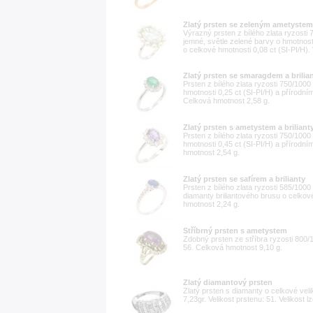
Zlatý prsten se zeleným ametystem, 
Výrazný prsten z bílého zlata ryzost
jemné, světle zelené barvy o hmotnosti
o celkové hmotnosti 0,08 ct (SI-PI/H). 
Zlatý prsten se smaragdem a brilia
Prsten z bílého zlata ryzosti 750/100
hmotnosti 0,25 ct (SI-PI/H) a přírodní
Celková hmotnost 2,58 g.
Zlatý prsten s ametystem a briliant
Prsten z bílého zlata ryzosti 750/100
hmotnosti 0,45 ct (SI-PI/H) a přírodní
hmotnost 2,54 g.
Zlatý prsten se safírem a brilianty
Prsten z bílého zlata ryzosti 585/100
diamanty briliantového brusu o celkové
hmotnost 2,24 g.
Stříbrný prsten s ametystem
Zdobný prsten ze stříbra ryzosti 800
56. Celková hmotnost 9,10 g.
Zlatý diamantový prsten
Zlatý prsten s diamanty o celkové veli
7,23gr. Velikost prstenu: 51. Velikost lz