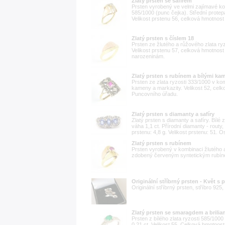
Zlatý prsten se safírem
Prsten vyrobený ve velmi zajímavé kom
585/1000 (punc čejka). Střední protep
Velikost prstenu 56, celková hmotnost 
Zlatý prsten s číslem 18
Prsten ze žlutého a růžového zlata ryz
Velikost prstenu 57, celková hmotnos
narozeninám.
Zlatý prsten s rubínem a bílými ka
Prsten ze zlata ryzosti 333/1000 v ko
kameny a markazity. Velikost 52, celk
Puncovního úřadu.
Zlatý prsten s diamanty a safíry
Zlatý prsten s diamanty a safíry. Bílé 
váha 1,1 ct. Přírodní diamanty - routy, 
prstenu: 4,8 g. Velikost prstenu: 51. 
Zlatý prsten s rubínem
Prsten vyrobený v kombinaci žlutého a
zdobený červeným syntetickým rubínem
Originální stříbrný prsten - Květ s
Originální stříbrný prsten, stříbro 925,
Zlatý prsten se smaragdem a brilia
Prsten z bílého zlata ryzosti 585/100
0,21 ct. Velikost 55. Celková hmotnost