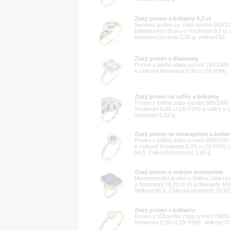
Zlatý prsten s brilianty 0,3 ct
Secesní prsten ze zlata ryzosti 585
briliantového brusu o hmotnosti 0,3 ct
hmotnost prstenu 2,26 g, velikost 52.
Zlatý prsten s diamanty
Prsten z bílého zlata ryzosti 750/100
o celkové hmotnosti 0,95 ct (SI-PI/H).
Zlatý prsten se safíry a brilianty
Prsten z bílého zlata ryzosti 585/100
hmotnosti 0,80 ct (SI-PI/H) a safíry o 
hmotnost 5,13 g.
Zlatý prsten se smaragdem a brilian
Prsten z bílého zlata ryzosti 585/100
o celkové hmotnosti 0,25 ct (SI-PI/H)
56,5. Celková hmotnost 1,92 g.
Zlatý prsten s velkým ametystem
Monumentální prsten z bílého zlata r
o hmotnosti 18,70 ct (!) a diamanty bri
Velikost 56,5. Celková hmotnost 10,90
Zlatý prsten s brilianty
Prsten z růžového zlata ryzosti 750/1
hmotnosti 0,95 ct (SI-PI/H). Velikost 