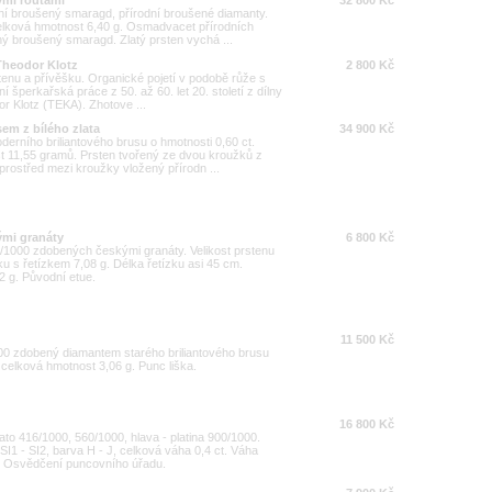
odní broušený smaragd, přírodní broušené diamanty.
elková hmotnost 6,40 g. Osmadvacet přírodních
ný broušený smaragd. Zlatý prsten vychá ...
 Theodor Klotz
2 800 Kč
tenu a přívěšku. Organické pojetí v podobě růže s
tní šperkařská práce z 50. až 60. let 20. století z dílny
r Klotz (TEKA). Zhotove ...
sem z bílého zlata
34 900 Kč
derního briliantového brusu o hmotnosti 0,60 ct.
t 11,55 gramů. Prsten tvořený ze dvou kroužků z
Uprostřed mezi kroužky vložený přírodn ...
ými granáty
6 800 Kč
5/1000 zdobených českými granáty. Velikost prstenu
u s řetízkem 7,08 g. Délka řetízku asi 45 cm.
2 g. Původní etue.
11 500 Kč
000 zdobený diamantem starého briliantového brusu
, celková hmotnost 3,06 g. Punc liška.
16 800 Kč
lato 416/1000, 560/1000, hlava - platina 900/1000.
 SI1 - SI2, barva H - J, celková váha 0,4 ct. Váha
,5. Osvědčení puncovního úřadu.