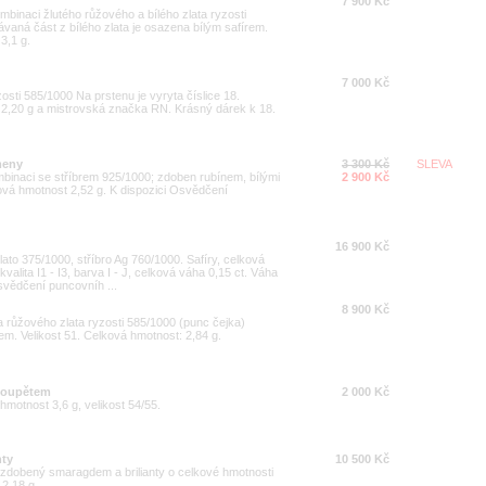
7 900 Kč
binaci žlutého růžového a bílého zlata ryzosti
ávaná část z bílého zlata je osazena bílým safírem.
3,1 g.
7 000 Kč
osti 585/1000 Na prstenu je vyryta číslice 18.
t 2,20 g a mistrovská značka RN. Krásný dárek k 18.
meny
3 300 Kč
SLEVA
mbinaci se stříbrem 925/1000; zdoben rubínem, bílými
2 900 Kč
ová hmotnost 2,52 g. K dispozici Osvědčení
16 900 Kč
zlato 375/1000, stříbro Ag 760/1000. Safíry, celková
kvalita I1 - I3, barva I - J, celková váha 0,15 ct. Váha
Osvědčení puncovníh ...
8 900 Kč
 růžového zlata ryzosti 585/1000 (punc čejka)
. Velikost 51. Celková hmotnost: 2,84 g.
 poupětem
2 000 Kč
 hmotnost 3,6 g, velikost 54/55.
nty
10 500 Kč
0 zdobený smaragdem a brilianty o celkové hmotnosti
 2,18 g.