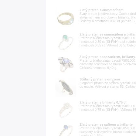
Zlatý prsten s akvamarínem
Zlatý prsten je původem z Čech z druh
akvamarínem a drobnými brilianty. 8 k
Brilianty o hmotnosti 0,18 ct (kvalita S
Zlatý prsten se smaragdem a brilia
Prsten z bílého zlata ryzosti 750/100
hmotnosti 0,30 ct (SI-PI/H) a příro
hmotnosti 0,35 ct. Velikost 56,5. Celk
Zlatý prsten s tanzanitem, brilianty
Prsten z bílého zlata ryzosti 750/100
diamanty briliantového brusu o celkové
Celková hmotnost 9,40 g.
Stříbrný prsten s onyxem
Elegantní prsten ze stříbra ryzosti
do mugle. Velikost prstenu: 52. Celkov
Zlatý prsten s brilianty 0,75 ct
Prsten z bílého zlata ryzosti 750/100
hmotnosti 0,75 ct (SI-PI/H). Velikost 
Zlatý prsten se safírem a brilianty
Prsten z bílého zlata ryzosti 585/100
diamanty briliantového brusu o celkové
hmotnost 1,68 g.