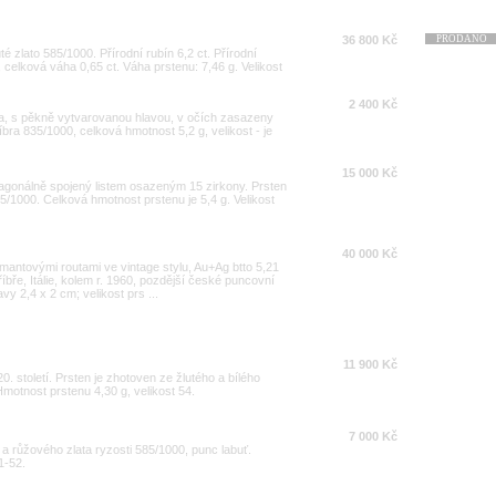
36 800 Kč
PRODÁNO
é zlato 585/1000. Přírodní rubín 6,2 ct. Přírodní
I, celková váha 0,65 ct. Váha prstenu: 7,46 g. Velikost
2 400 Kč
da, s pěkně vytvarovanou hlavou, v očích zasazeny
bra 835/1000, celková hmotnost 5,2 g, velikost - je
15 000 Kč
iagonálně spojený listem osazeným 15 zirkony. Prsten
85/1000. Celková hmotnost prstenu je 5,4 g. Velikost
40 000 Kč
amantovými routami ve vintage stylu, Au+Ag btto 5,21
bře, Itálie, kolem r. 1960, pozdější české puncovní
vy 2,4 x 2 cm; velikost prs ...
11 900 Kč
0. století. Prsten je zhotoven ze žlutého a bílého
Hmotnost prstenu 4,30 g, velikost 54.
7 000 Kč
a růžového zlata ryzosti 585/1000, punc labuť.
1-52.