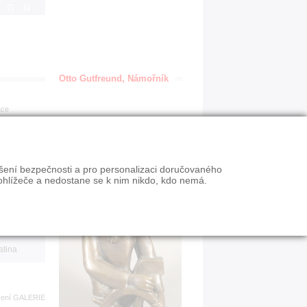
IGN
Otto Gutfreund, Námořník
ace
en
ýšení bezpečnosti a pro personalizaci doručovaného
VY
ohlížeče a nedostane se k nim nikdo, kdo nemá.
n slevy
atina
zení
GALERIE