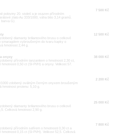
7 500 Kč
é poloviny 20. století a je osazen přírodním
arátové zlato Au 333/1000, váha btto 3,14 gramů.
I, barva G).
nty
12 500 Kč
0 zdobený diamanty briliantového brusu o celkové
dním smaragdem vybroušeným do tvaru kapky o
ová hmotnost 2,44 g.
 a onyxy
38 000 Kč
0 zdobený přírodním tanzanitem o hmotnosti 2,30 ct,
 hmotnosti 0,50 ct (SI-PI/H) a onyxy. Velikost 57.
2 200 Kč
 900/1000 zdobený oválným černým onyxem broušeným
á hmotnost prstenu: 5,10 g.
25 000 Kč
0 zdobený diamanty briliantového brusu o celkové
56,5. Celková hmotnost 2,90 g.
7 800 Kč
0 zdobený přírodním safírem o hmotnosti 0,30 ct a
 hmotnosti 0,15 ct (SI-PI/H). Velikost 52,5. Celková