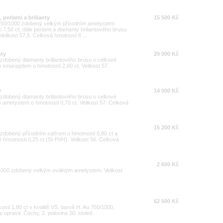
perlami a brilianty
15 500 Kč
i 750/1000 zdobený velkým přírodním ametystem
 7,50 ct, dále perlami a diamanty briliantového brusu
Velikost 57,5. Celková hmotnost 6 ...
nty
20 000 Kč
0 zdobený diamanty briliantového brusu o celkové
m smaragdem o hmotnosti 2,60 ct. Velikost 57.
y
14 000 Kč
0 zdobený diamanty briliantového brusu o celkové
m ametystem o hmotnosti 0,70 ct. Velikost 57. Celková
15 200 Kč
0 zdobený přírodním safírem o hmotnosti 0,80 ct a
 hmotnosti 0,25 ct (SI-PI/H). Velikost 56. Celková
2 600 Kč
/1000 zdobený velkým oválným ametystem. Velikost
62 500 Kč
kosti 1,80 ct v kvalitě VS, barvě H. Au 750/1000,
e upravit. Čechy, 2. polovina 20. století.