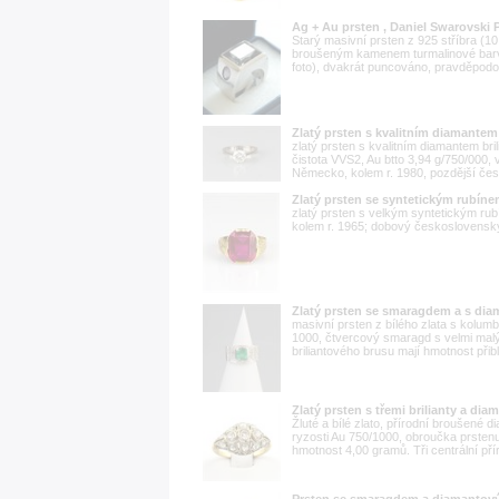
Ag + Au prsten , Daniel Swarovski P
Starý masivní prsten z 925 stříbra (10
broušeným kamenem turmalinové barvy
foto), dvakrát puncováno, pravděpodob
Zlatý prsten s kvalitním diamantem
zlatý prsten s kvalitním diamantem bri
čistota VVS2, Au btto 3,94 g/750/000
Německo, kolem r. 1980, pozdější čes
Zlatý prsten se syntetickým rubín
zlatý prsten s velkým syntetickým ru
kolem r. 1965; dobový československý
Zlatý prsten se smaragdem a s dia
masivní prsten z bílého zlata s kolum
1000, čtvercový smaragd s velmi malým
briliantového brusu mají hmotnost přibl
Zlatý prsten s třemi brilianty a di
Žluté a bílé zlato, přírodní broušené 
ryzosti Au 750/1000, obroučka prstenu
hmotnost 4,00 gramů. Tři centrální přír
Prsten se smaragdem a diamantov