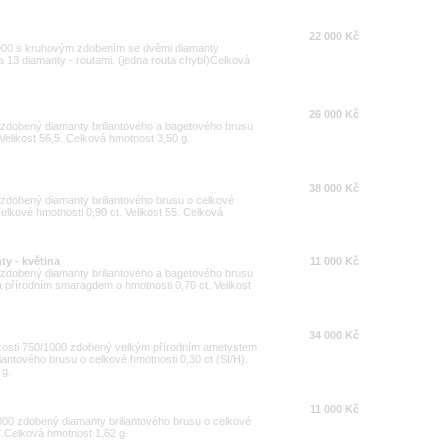
22 000 Kč
/1000 s kruhovým zdobením se dvěmi diamanty
 a 13 diamanty - routami. (jedna routa chybí)Celková
26 000 Kč
0 zdobený diamanty briliantového a bagetového brusu
 Velikost 56,5. Celková hmotnost 3,50 g.
38 000 Kč
0 zdobený diamanty briliantového brusu o celkové
celkové hmotnosti 0,90 ct. Velikost 55. Celková
ty - květina
11 000 Kč
0 zdobený diamanty briliantového a bagetového brusu
 a přírodním smaragdem o hmotnosti 0,70 ct. Velikost
34 000 Kč
yzosti 750/1000 zdobený velkým přírodním ametystem
liantového brusu o celkové hmotnosti 0,30 ct (SI/H).
 g.
11 000 Kč
000 zdobený diamanty briliantového brusu o celkové
57.Celková hmotnost 1,62 g.