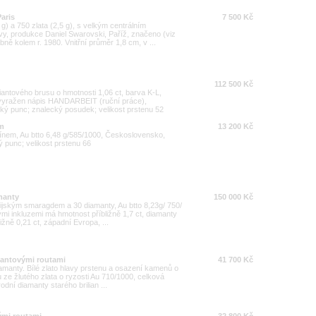
aris
7 500 Kč
 g) a 750 zlata (2,5 g), s velkým centrálním
, produkce Daniel Swarovski, Paříž, značeno (viz
ně kolem r. 1980. Vnitřní průměr 1,8 cm, v ...
112 500 Kč
liantového brusu o hmotnosti 1,06 ct, barva K-L,
, vyražen nápis HANDARBEIT (ruční práce),
ký punc; znalecký posudek; velikost prstenu 52
em
13 200 Kč
bínem, Au btto 6,48 g/585/1000, Československo,
 punc; velikost prstenu 66
manty
150 000 Kč
bijským smaragdem a 30 diamanty, Au btto 8,23g/ 750/
i inkluzemi má hmotnost příbližně 1,7 ct, diamanty
ižně 0,21 ct, západní Evropa, ...
amantovými routami
41 700 Kč
diamanty. Bílé zlato hlavy prstenu a osazení kamenů o
 ze žlutého zlata o ryzosti Au 710/1000, celková
odní diamanty starého brilian ...
ými routami
32 800 Kč