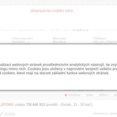
ROŽITNOSTI UMĚNÍ DES
přepnout na mobilní verzi
V čem jsme jiní?
Můj prodej
Přihlášení
Facebook
Můj nákup
Můj účet / Registr
Výkup šperků
Moje album
GDPR
/
AML
Jen poslední d
Í
alizaci webových stránek prostřednictvím analytických nástrojů, ke zv
BDOBÍ
STÁŘÍ NABÍDKY
ŘAZENÍ
SLE
tingu mimo nich. Cookies jsou uloženy v naprostém bezpečí vašeho pr
všechno
nejnovější napřed
je
é
cookies, které mají na starost základní funkce webových stránek.
jen poslední den
podle cen sestupně
jen poslední týden
jen poslední měsíc
ŠPERKY DLE MATERIÁLU
všechno
zlato
stříbro
pl
ELEFONU:
volejte
736 646 913
(pondělí - čtvrtek, 13 - 18 hod.)
y" (1310)
přechod na zobra