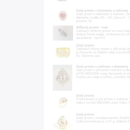
Zlatý prsten s diamanty a rubínem
Zlatý prsten s diamanty a rubínem. Žlut
diamanty, kvalita SI1 - SI2, barva G - 
prstenu: 52.
Stříbrný prsten - had
Zajímavý stříbrný prsten ve tvaru ha
drobné černé mugle, zhotoveno ze stří
upravitelná - nyní 53.
Zlatý prsten
Zajímavě řešený prsten z pěti prutů d
je zhotoven ze žlutého zlata ryzosti 5
55. Výborný stav.
Zlatý prsten s rubínem a diamanty
zlatý prsten s přírodním rubínem a di
g/750+800/1000, routy fasované ve stří
značky pro zlato a stříbro, rozměry hla
Zlatý prsten
Prořezávaný a rytý prsten z poloviny 2
zlata o ryzosti 585/1000, punc čejka. 
Zlatý prsten
Zlatý prsten z kombinovaného žlutého 
Celková hmotnost je 2,47 g. Velikost 5