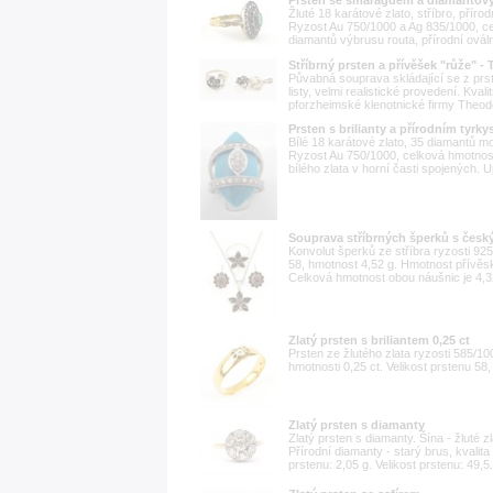
Žluté 18 karátové zlato, stříbro, přír
Ryzost Au 750/1000 a Ag 835/1000, c
diamantů výbrusu routa, přírodní ovál
Stříbrný prsten a přívěšek "růže" -
Půvabná souprava skládající se z prs
listy, velmi realistické provedení. Kvali
pforzheimské klenotnické firmy Theodo
Prsten s brilianty a přírodním tyrky
Bílé 18 karátové zlato, 35 diamantů mo
Ryzost Au 750/1000, celková hmotnos
bílého zlata v horní časti spojených. 
Souprava stříbrných šperků s česk
Konvolut šperků ze stříbra ryzosti 92
58, hmotnost 4,52 g. Hmotnost přívěsk
Celková hmotnost obou náušnic je 4,3
Zlatý prsten s briliantem 0,25 ct
Prsten ze žlutého zlata ryzosti 585/1
hmotnosti 0,25 ct. Velikost prstenu 58
Zlatý prsten s diamanty
Zlatý prsten s diamanty. Šína - žluté z
Přírodní diamanty - starý brus, kvalita
prstenu: 2,05 g. Velikost prstenu: 49