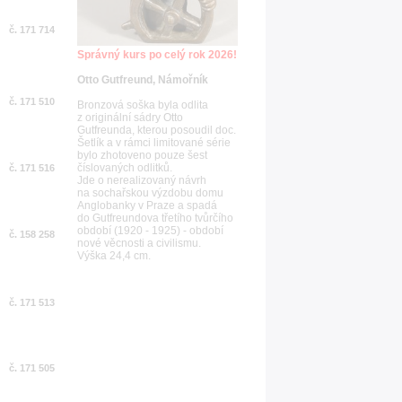
č. 171 714
Správný kurs po celý rok 2026!
Otto Gutfreund, Námořník
č. 171 510
Bronzová soška byla odlita
z originální sádry Otto
Gutfreunda, kterou posoudil doc.
Šetlík a v rámci limitované série
bylo zhotoveno pouze šest
číslovaných odlitků.
č. 171 516
Jde o nerealizovaný návrh
na sochařskou výzdobu domu
Anglobanky v Praze a spadá
do Gutfreundova třetího tvůrčího
období (1920 - 1925) - období
č. 158 258
nové věcnosti a civilismu.
Výška 24,4 cm.
č. 171 513
č. 171 505