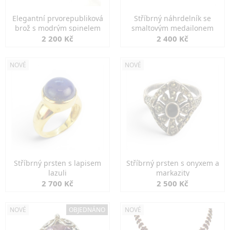
Elegantní prvorepubliková
Stříbrný náhrdelník se
brož s modrým spinelem
smaltovým medailonem
2 200 Kč
2 400 Kč
NOVÉ
NOVÉ
Stříbrný prsten s lapisem
Stříbrný prsten s onyxem a
lazuli
markazity
2 700 Kč
2 500 Kč
NOVÉ
OBJEDNÁNO
NOVÉ