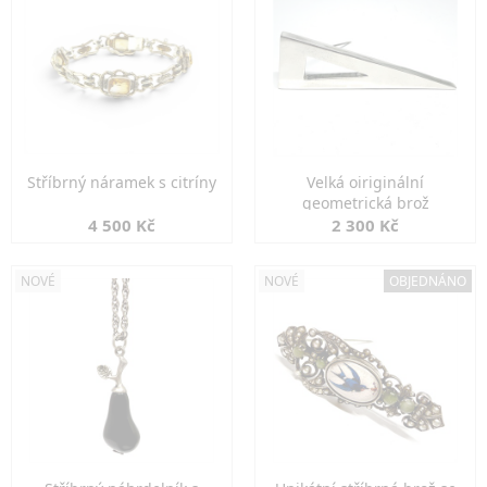
Stříbrný náramek s citríny
Velká oiriginální
geometrická brož
4 500 Kč
2 300 Kč
NOVÉ
NOVÉ
OBJEDNÁNO