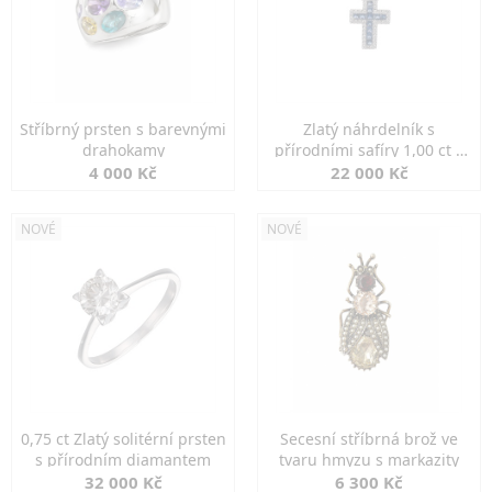
Stříbrný prsten s barevnými
Zlatý náhrdelník s
drahokamy
přírodními safíry 1,00 ct a
diamanty
4 000 Kč
22 000 Kč
NOVÉ
NOVÉ
0,75 ct Zlatý solitérní prsten
Secesní stříbrná brož ve
s přírodním diamantem
tvaru hmyzu s markazity
32 000 Kč
6 300 Kč