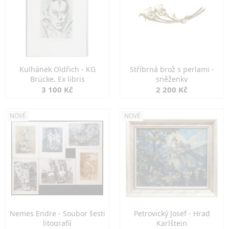
Kulhánek Oldřich - KG
Stříbrná brož s perlami -
Brücke, Ex libris
sněženky
3 100 Kč
2 200 Kč
NOVÉ
NOVÉ
Nemes Endre - Soubor šesti
Petrovický Josef - Hrad
litografií
Karlštejn