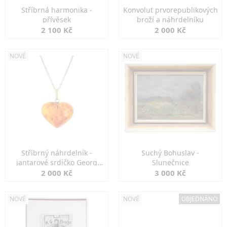
Stříbrná harmonika -
Konvolut prvorepublikových
přívěsek
broží a náhrdelníku
2 100 Kč
2 000 Kč
NOVÉ
NOVÉ
Stříbrný náhrdelník -
Suchý Bohuslav -
jantarové srdíčko Georg
Slunečnice
Kramer
2 000 Kč
3 000 Kč
NOVÉ
NOVÉ
OBJEDNÁNO