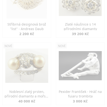
Stříbrná designová brož
Zlaté náušnice s 14
"list" - Andreas Daub
přírodními diamanty
2 200 Kč
39 200 Kč
NOVÉ
NOVÉ
Noblesní zlatý prsten,
Pexider František - Hráč na
přírodní diamanty a mořské
fujaru trombita
perly
40 000 Kč
3 000 Kč