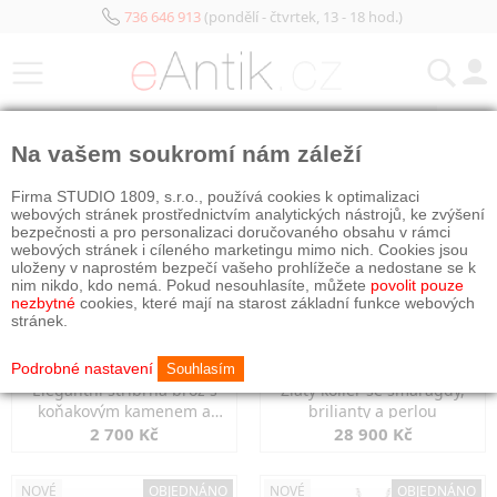
736 646 913
(pondělí - čtvrtek, 13 - 18 hod.)
KATEGORIE
Na vašem soukromí nám záleží
NOVÉ
OBJEDNÁNO
NOVÉ
OBJEDNÁNO
Firma STUDIO 1809, s.r.o., používá cookies k optimalizaci
webových stránek prostřednictvím analytických nástrojů, ke zvýšení
bezpečnosti a pro personalizaci doručovaného obsahu v rámci
webových stránek i cíleného marketingu mimo nich. Cookies jsou
uloženy v naprostém bezpečí vašeho prohlížeče a nedostane se k
nim nikdo, kdo nemá. Pokud nesouhlasíte, můžete
povolit pouze
nezbytné
cookies, které mají na starost základní funkce webových
stránek.
Podrobné nastavení
Souhlasím
Elegantní stříbrná brož s
Zlatý kolier se smaragdy,
koňakovým kamenem a
brilianty a perlou
markazity
2 700 Kč
28 900 Kč
NOVÉ
OBJEDNÁNO
NOVÉ
OBJEDNÁNO