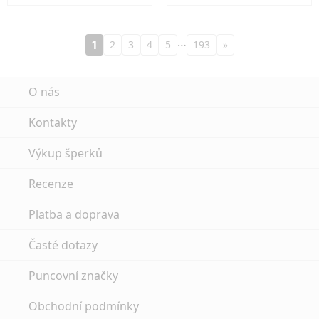
…
1
2
3
4
5
193
»
O nás
Kontakty
Výkup šperků
Recenze
Platba a doprava
Časté dotazy
Puncovní značky
Obchodní podmínky