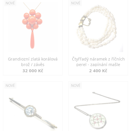
NOVÉ
NOVÉ
Grandiozní zlatá korálová
Čtyřřadý náramek z říčních
brož / závěs
perel - zapínání mašle
32 000 Kč
2 400 Kč
NOVÉ
NOVÉ