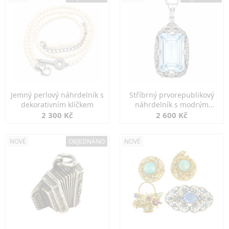
Jemný perlový náhrdelník s
Stříbrný prvorepublikový
dekorativním klíčkem
náhrdelník s modrým
spinelem
2 300 Kč
2 600 Kč
NOVÉ
OBJEDNÁNO
NOVÉ