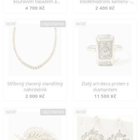
kouřovým topazem a
bleděmodrými kameny -
markazity
jemná elegance
4 700 Kč
2 400 Kč
NOVÉ
OBJEDNÁNO
NOVÉ
Stříbrný zlacený starožitný
Zlatý art-deco prsten s
náhrdelník
diamantem
2 000 Kč
11 500 Kč
NOVÉ
OBJEDNÁNO
NOVÉ