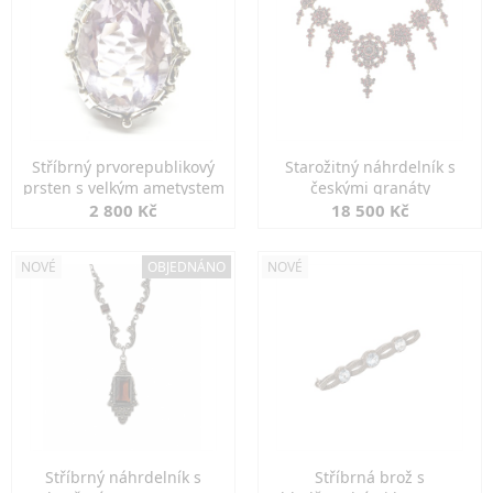
Stříbrný prvorepublikový
Starožitný náhrdelník s
prsten s velkým ametystem
českými granáty
2 800 Kč
18 500 Kč
NOVÉ
OBJEDNÁNO
NOVÉ
Stříbrný náhrdelník s
Stříbrná brož s