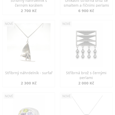
Stříbrný náhrdelník s
Unikátní stříbrná brož se
černým korálem
smaltem a říčními perlami
2 700 Kč
6 900 Kč
NOVÉ
NOVÉ
Stříbrný náhrdelník - surfař
Stříbrná brož s černými
perlami
2 300 Kč
2 000 Kč
NOVÉ
NOVÉ