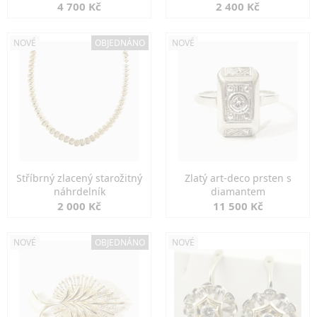
markazity
jemná elegance
4 700 Kč
2 400 Kč
NOVÉ
OBJEDNÁNO
NOVÉ
Stříbrný zlacený starožitný
Zlatý art-deco prsten s
náhrdelník
diamantem
2 000 Kč
11 500 Kč
NOVÉ
OBJEDNÁNO
NOVÉ