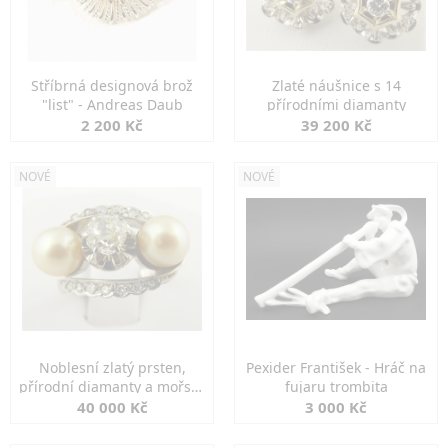
Stříbrná designová brož
Zlaté náušnice s 14
"list" - Andreas Daub
přírodními diamanty
2 200 Kč
39 200 Kč
NOVÉ
NOVÉ
Noblesní zlatý prsten,
Pexider František - Hráč na
přírodní diamanty a mořské
fujaru trombita
perly
40 000 Kč
3 000 Kč