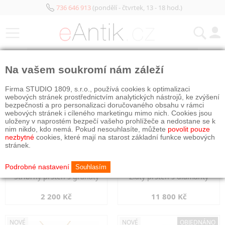
736 646 913
(pondělí - čtvrtek, 13 - 18 hod.)
KATEGORIE
Na vašem soukromí nám záleží
NOVÉ
NOVÉ
Firma STUDIO 1809, s.r.o., používá cookies k optimalizaci
webových stránek prostřednictvím analytických nástrojů, ke zvýšení
bezpečnosti a pro personalizaci doručovaného obsahu v rámci
webových stránek i cíleného marketingu mimo nich. Cookies jsou
uloženy v naprostém bezpečí vašeho prohlížeče a nedostane se k
nim nikdo, kdo nemá. Pokud nesouhlasíte, můžete
povolit pouze
nezbytné
cookies, které mají na starost základní funkce webových
stránek.
Podrobné nastavení
Souhlasím
Stříbrný prsten s granáty
Zlatý prsten s diamanty
2 200 Kč
11 800 Kč
NOVÉ
NOVÉ
OBJEDNÁNO