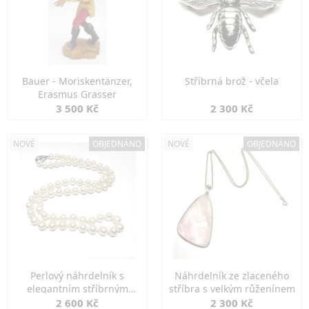
Bauer - Moriskentänzer,
Stříbrná brož - včela
Erasmus Grasser
3 500 Kč
2 300 Kč
NOVÉ
OBJEDNÁNO
NOVÉ
OBJEDNÁNO
Perlový náhrdelník s
Náhrdelník ze zlaceného
elegantním stříbrným
stříbra s velkým růženínem
zapínáním
2 600 Kč
2 300 Kč