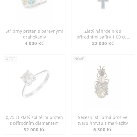
Stříbrný prsten s barevnými
Zlatý náhrdelník s
drahokamy
přírodními safíry 1,00 ct a
diamanty
4 000 Kč
22 000 Kč
NOVÉ
NOVÉ
0,75 ct Zlatý solitérní prsten
Secesní stříbrná brož ve
s přírodním diamantem
tvaru hmyzu s markazity
32 000 Kč
6 300 Kč