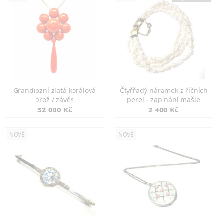
Grandiozní zlatá korálová
Čtyřřadý náramek z říčních
brož / závěs
perel - zapínání mašle
32 000 Kč
2 400 Kč
NOVÉ
NOVÉ