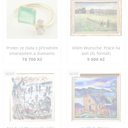
Prsten ze zlata s přírodním
Vilém Wünsche: Práce na
smaragdem a diamanty
poli (XL formát)
78 700 Kč
9 000 Kč
NOVÉ
NOVÉ