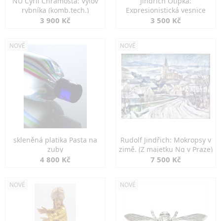
NU Cyril Chramosta: Výlov
Jindřich Otipka:
rybníka (komb.tech.)
Expresionistická vesnice
3 900 Kč
3 500 Kč
NOVÉ
NOVÉ
skleněná platika Pasta na
Rudolf Jindřich: Mokropsy v
zuby
zimě. (Z majetku Ng v Praze)
4 800 Kč
7 500 Kč
NOVÉ
NOVÉ