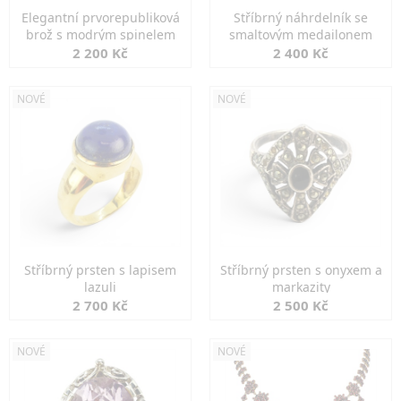
Elegantní prvorepubliková
Stříbrný náhrdelník se
brož s modrým spinelem
smaltovým medailonem
2 200 Kč
2 400 Kč
NOVÉ
NOVÉ
Stříbrný prsten s lapisem
Stříbrný prsten s onyxem a
lazuli
markazity
2 700 Kč
2 500 Kč
NOVÉ
NOVÉ