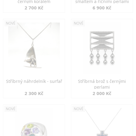
černým korálem
smaltem a říčními perlami
2 700 Kč
6 900 Kč
NOVÉ
NOVÉ
Stříbrný náhrdelník - surfař
Stříbrná brož s černými
perlami
2 300 Kč
2 000 Kč
NOVÉ
NOVÉ