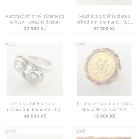
Autorský stříbrný náramek s
Náušnice z bílého zlata s
tyrkysy – výrazný design
přírodními diamanty - 0,30
ct
22 500 Kč
37 300 Kč
NOVÉ
NOVÉ
Prsten z bílého zlata s
Prsten se zlatou mincí Dos
přírodními diamanty - 1,00
Medio Pesos, rok 1945
ct
40 000 Kč
15 600 Kč
NOVÉ
NOVÉ