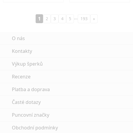
…
1
2
3
4
5
193
»
O nás
Kontakty
Výkup šperků
Recenze
Platba a doprava
Časté dotazy
Puncovní značky
Obchodní podmínky