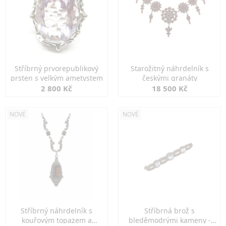
Stříbrný prvorepublikový
Starožitný náhrdelník s
prsten s velkým ametystem
českými granáty
2 800 Kč
18 500 Kč
NOVÉ
NOVÉ
Stříbrný náhrdelník s
Stříbrná brož s
kouřovým topazem a
bleděmodrými kameny -