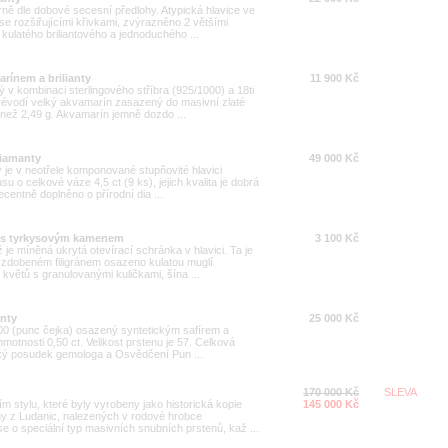
ně dle dobové secesní předlohy. Atypická hlavice ve
se rozšiřujícími křivkami, zvýrazněno 2 většími
ulatého briliantového a jednoduchého ...
arínem a brilianty
11 900 Kč
ý v kombinaci sterlingového stříbra (925/1000) a 18ti
vévodí velký akvamarín zasazený do masivní zlaté
než 2,49 g. Akvamarín jemně dozdo ...
diamanty
49 000 Kč
ý je v neotřele komponované stupňovité hlavici
u o celkové váze 4,5 ct (9 ks), jejich kvalita je dobrá
centně doplněno o přírodní dia ...
en s tyrkysovým kamenem
3 100 Kč
 je míněná ukrytá otevírací schránka v hlavici. Ta je
u zdobeném filigránem osazeno kulatou muglí
květů s granulovanými kuličkami, šína ...
anty
25 000 Kč
000 (punc čejka) osazený syntetickým safírem a
motnosti 0,50 ct. Velikost prstenu je 57. Celková
ecký posudek gemologa a Osvědčení Pun ...
170 000 Kč
SLEVA
 stylu, které byly vyrobeny jako historická kopie
145 000 Kč
ny z Ludanic, nalezených v rodové hrobce
o speciální typ masivních snubních prstenů, kaž ...