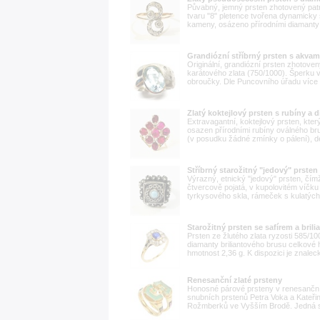
Půvabný, jemný prsten zhotovený patr
tvaru "8" pletence tvořena dynamicky 
kameny, osázeno přírodními diamanty k
Grandiózní stříbrný prsten s akvam
Originální, grandiózní prsten zhotoven
karátového zlata (750/1000). Šperku 
obroučky. Dle Puncovního úřadu více 
Zlatý koktejlový prsten s rubíny a 
Extravagantní, koktejlový prsten, kter
osazen přírodními rubíny oválného brus
(v posudku žádné zmínky o pálení), de
Stříbrný starožitný "jedový" prst
Výrazný, etnický "jedový" prsten, čímž
čtvercově pojatá, v kupolovitém víčk
tyrkysového skla, rámeček s kulatých 
Starožitný prsten se safírem a brili
Prsten ze žlutého zlata ryzosti 585/1
diamanty briliantového brusu celkové h
hmotnost 2,36 g. K dispozici je znal
Renesanční zlaté prsteny
Honosné párové prsteny v renesančním
snubních prstenů Petra Voka a Kateři
Rožmberků ve Vyšším Brodě. Jedná se 