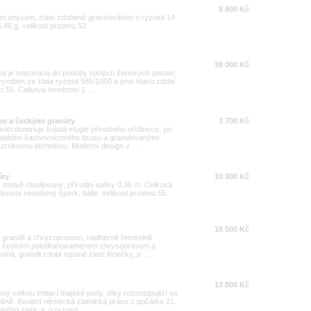
9 800 Kč
ým onyxem, zlato zdobené gravírováním o ryzosti 14
,46 g, velikost prstenu 52
39 000 Kč
šína je tvarovaná do podoby nahých ženských postav,
e vyroben ze zlata ryzosti 585/1000 a jeho hlavu zdobí
st 55. Celková hmotnost 1 ...
cem a českými granáty
3 700 Kč
avici dominuje kulatá mugle přírodního vřídlovce, po
ulatého šachovnicového brusu a granulovanými
 zrnkovou technikou. Moderní design v ...
íry
10 900 Kč
, tmavě rhodiovaný, přírodní safíry 0,36 ct. Celková
novní nenošený šperk, Itálie, velikost prstenu 55.
18 500 Kč
ý grandlí a chryzoprasem, nádherně řemeslně
ým českým polodrahokamenem chrysoprasem a
aná, grandli zdobí tepané zlaté lístečky, p ...
13 800 Kč
ý velkou imitací thajské perly, díky rozestupující se
ušně. Kvalitní německá zlatnická práce z počátku 21.
ého zlata, tj. o ryzosti ...