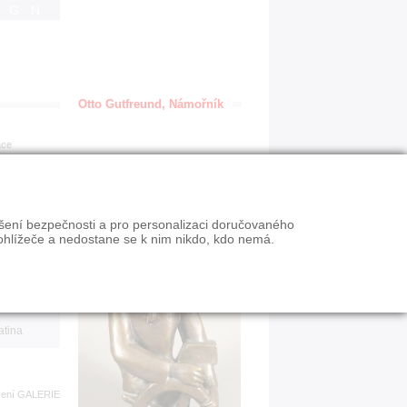
IGN
Otto Gutfreund, Námořník
ace
en
ýšení bezpečnosti a pro personalizaci doručovaného
VY
ohlížeče a nedostane se k nim nikdo, kdo nemá.
n slevy
atina
zení
GALERIE