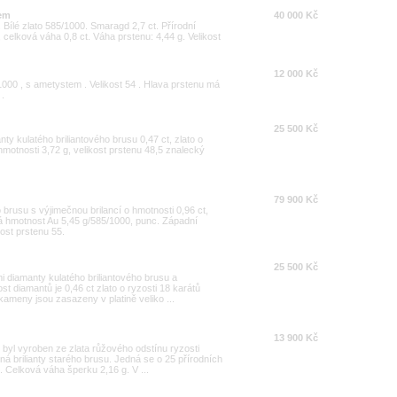
dem
40 000 Kč
Bílé zlato 585/1000. Smaragd 2,7 ct. Přírodní
I, celková váha 0,8 ct. Váha prstenu: 4,44 g. Velikost
12 000 Kč
1000 , s ametystem . Velikost 54 . Hlava prstenu má
.
25 500 Kč
ty kulatého briliantového brusu 0,47 ct, zlato o
hmotnosti 3,72 g, velikost prstenu 48,5 znalecký
79 900 Kč
 brusu s výjimečnou brilancí o hmotnosti 0,96 ct,
ová hmotnost Au 5,45 g/585/1000, punc. Západní
kost prstenu 55.
25 500 Kč
 diamanty kulatého briliantového brusu a
t diamantů je 0,46 ct zlato o ryzosti 18 karátů
kameny jsou zasazeny v platině veliko ...
13 900 Kč
k byl vyroben ze zlata růžového odstínu ryzosti
ná brilianty starého brusu. Jedná se o 25 přírodních
í. Celková váha šperku 2,16 g. V ...