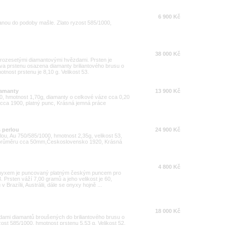
6 900 Kč
vanou do podoby mašle. Zlato ryzost 585/1000,
38 000 Kč
 rozesetými diamantovými hvězdami. Prsten je
ava prstenu osazena diamanty briliantového brusu o
tnost prstenu je 8,10 g. Velikost 53.
iamanty
13 900 Kč
00, hmotnost 1,70g, diamanty o celkové váze cca 0,20
 cca 1900, platný punc, Krásná jemná práce
s perlou
24 900 Kč
erlou, Au 750/585/1000, hmotnost 2,35g, velikost 53,
 o průměru cca 50mm,Československo 1920, Krásná
4 800 Kč
onyxem je puncovaný platným českým puncem pro
 Prsten váží 7,00 gramů a jeho velikost je 60,
 Brazílii, Austrálii, dále se onyxy hojně ...
18 000 Kč
adami diamantů broušených do briliantového brusu o
zost 585/1000, hmotnost prstenu 5,53 g. Velikost 52.