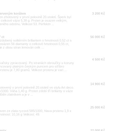
 červeným korálem
3 200 Kč
n zhotovený v první polovině 20.století. Šperk byl
o celkové váze 5,38 g. Prsten je osazen velkým,
ého odstínu. Velikost 53. Perfektn ...
7 ct
56 000 Kč
 zdobený solitérním briliantem o hmotnosti 0,52 ct s
k osázen 56 diamanty o celkové hmotnosti 0,55 ct,
 je z obou stran lemován celk ...
4 500 Kč
rkařsky zpracovaný. Po stranách obroučky u koruny
 puncovaný platným českým puncem pro stříbro
enu je 7,80 gramů. Velikost prstenu je vari ...
14 900 Kč
otovený v první polovině 20.století ve stylu Art deco.
/1000. Váha 1,40 g. Prsten zdobí tří brilianty o váze
štěn zlatníkem a je v ...
25 000 Kč
en ze zlata ryzosti 585/1000, hlava prstenu 1,9 x
otnost: 10,16 g Velikost: 49.
anty
22 000 Kč