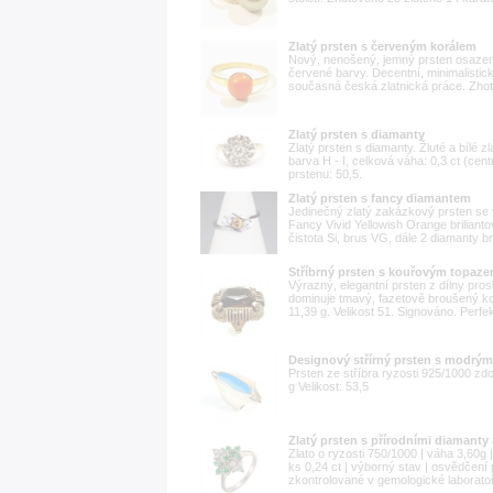
Zlatý prsten s červeným korálem
Nový, nenošený, jemný prsten osaze
červené barvy. Decentní, minimalistick
současná česká zlatnická práce. Zhoto
Zlatý prsten s diamanty
Zlatý prsten s diamanty. Žluté a bílé zl
barva H - I, celková váha: 0,3 ct (cent
prstenu: 50,5.
Zlatý prsten s fancy diamantem
Jedinečný zlatý zakázkový prsten se
Fancy Vivid Yellowish Orange briliant
čistota Si, brus VG, dále 2 diamanty bri
Stříbrný prsten s kouřovým topaze
Výrazný, elegantní prsten z dílny pro
dominuje tmavý, fazetově broušený ko
11,39 g. Velikost 51. Signováno. Perfek
Designový střírný prsten s modrý
Prsten ze stříbra ryzosti 925/1000 z
g Velikost: 53,5
Zlatý prsten s přírodními diamanty
Zlato o ryzosti 750/1000 | váha 3,60g 
ks 0,24 ct | výborný stav | osvědčení
zkontrolované v gemologické laboratoř