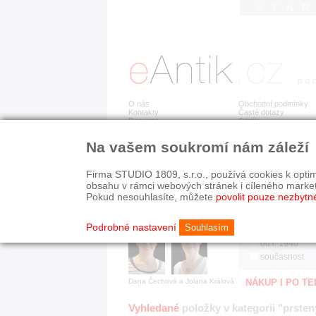
STA
O nás
Obchodní podmínky
Kontakty
Časté dotazy
Recenze
Ceník
Na vašem soukromí nám záleží
Jsme prověřená firma
RYCHLÉ HLEDÁN
V oboru působíme 22 let!
Firma STUDIO 1809, s.r.o., používá cookies k optim
Zákazníci u nás oceňují:
HISTORICKÉ O
obsahu v rámci webových stránek i cíleného marke
■ odborné zázemí
všechno
Pokud nesouhlasíte, můžete
povolit pouze nezbytn
■ bezpečné prostředí
před r. 1800
■ přátelskou atmosféru
19. stol.
Podrobné nastavení
Souhlasím
1890-1940
od r. 1940
současnost
Dana Čechová a Jolana Králová
NÁKUP I PO T
Vyhledané
položky v kategorii "prsten