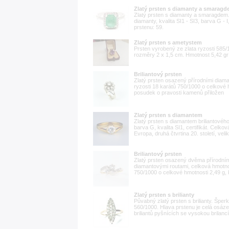
Zlatý prsten s diamanty a smarag
Zlatý prsten s diamanty a smaragdem. 
diamanty, kvalita SI1 - SI3, barva G - 
prstenu: 59.
Zlatý prsten s ametystem
Prsten vyrobený ze zlata ryzosti 585/
rozměry 2 x 1,5 cm. Hmotnost 5,42 gr 
Briliantový prsten
Zlatý prsten osazený přírodními diaman
ryzosti 18 karátů 750/1000 o celkové 
posudek o pravosti kamenů přiložen
Zlatý prsten s diamantem
Zlatý prsten s diamantem briliantového
barva G, kvalita SI1, certifikát. Celk
Evropa, druhá čtvrtina 20. století, veli
Briliantový prsten
Zlatý prsten osazený dvěma přírodními
diamantovými routami, celková hmotnos
750/1000 o celkové hmotnosti 2,49 g, 
Zlatý prsten s brilianty
Půvabný zlatý prsten s brilianty. Šper
560/1000. Hlava prstenu je celá osáze
briliantů pyšnících se vysokou brilanc