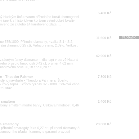
6 400 Kč
ný hladkým čočkovcem přírodního korálu homogenní
ý šperk s historickým korálem velmi dobré kvality,
veno ze žlutého 14 karátového zlata, ...
11 600 Kč
PRODÁNO
ato 375/1000. Přírodní diamanty, kvalita SI1 - SI2,
rální diamant 0,25 ct). Váha prstenu: 2,89 g. Velikost
42 900 Kč
 vzácným fancy diamantem; diamant v barvě Natural
ového brusu o hmotnosti 0,42 ct, průměr 4,62 mm,
liantového brusu 0,18 ct a 0,20 ct, ...
m - Theodor Fahrner
7 800 Kč
slulého návrháře - Theodora Fahrnera. Šperku
uřový topaz. Stříbro ryzosti 925/1000. Celková váha
tní stav.
m smaltem
2 400 Kč
dobený smaltem modré barvy. Celková hmotnost: 8,46
 a smaragdy
20 000 Kč
| přírodní smaragdy 9 ks 0,27 ct | přírodní diamanty 8
 puncovního úřadu | kameny s garancí pravosti
i