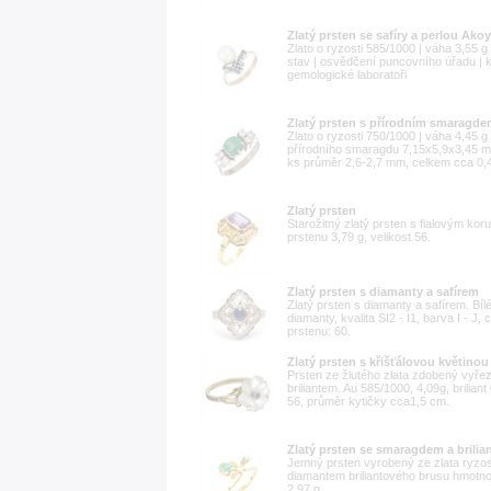
Zlatý prsten se safíry a perlou Ako
Zlato o ryzosti 585/1000 | váha 3,55 g |
stav | osvědčení puncovního úřadu | 
gemologické laboratoři
Zlatý prsten s přírodním smaragde
Zlato o ryzosti 750/1000 | váha 4,45 g 
přírodního smaragdu 7,15x5,9x3,45 mm
ks průměr 2,6-2,7 mm, celkem cca 0,40
Zlatý prsten
Starožitný zlatý prsten s fialovým ko
prstenu 3,79 g, velikost 56.
Zlatý prsten s diamanty a safírem
Zlatý prsten s diamanty a safírem. Bílé
diamanty, kvalita SI2 - I1, barva I - J,
prstenu: 60.
Zlatý prsten s křišťálovou květinou
Prsten ze žlutého zlata zdobený vyře
briliantem. Au 585/1000, 4,09g, briliant 
56, průměr kytičky cca1,5 cm.
Zlatý prsten se smaragdem a brili
Jemný prsten vyrobený ze zlata ryzo
diamantem briliantového brusu hmotnos
2,97 g.