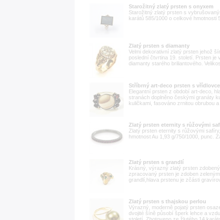
Starožitný zlatý prsten s onyxem
Starožitný zlatý prsten s vybrušovan
karátů 585/1000 o celkové hmotnosti 5
Zlatý prsten s diamanty
Velmi dekorativní zlatý prsten jehož 
poslední čtvrtina 19. století. Prsten j
diamanty starého briliantového. Veliko
Stříbrný art-deco prsten s vřídlov
Elegantní prsten z období art-deco, hl
stranách doplněno českými granáty k
kuličkami, fasováno zrnitou obrubou a
Zlatý prsten eternity s růžovými saf
Zlatý prsten eternity s růžovými safíry
hmotnost Au 1,93 g/750/1000, punc. Zá
Zlatý prsten s grandlí
Krásný, výrazný zlatý prsten zdoben
zpracovaný prsten je zdoben zelen
grandlí,hlava prstenu je zčásti gravírov
Zlatý prsten s thajskou perlou
Výrazný, moderně pojatý prsten osazen
dvojité šíně působí šperk lehce a vzd
století. Zhotoveno ze žlutého 14 karátov