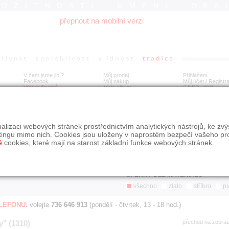
ROŽITNOSTI UMĚNÍ DES
přepnout na mobilní verzi
V čem jsme jiní?
Můj prodej
Přihlášení
Facebook
Můj nákup
Můj účet / Registr
Výkup šperků
Moje album
GDPR
/
AML
Jen poslední d
Í
alizaci webových stránek prostřednictvím analytických nástrojů, ke zv
BDOBÍ
STÁŘÍ NABÍDKY
ŘAZENÍ
SLE
tingu mimo nich. Cookies jsou uloženy v naprostém bezpečí vašeho pr
všechno
nejnovější napřed
je
é
cookies, které mají na starost základní funkce webových stránek.
jen poslední den
podle cen sestupně
jen poslední týden
jen poslední měsíc
ŠPERKY DLE MATERIÁLU
všechno
zlato
stříbro
pl
ELEFONU:
volejte
736 646 913
(pondělí - čtvrtek, 13 - 18 hod.)
y" (1310)
přechod na zobra