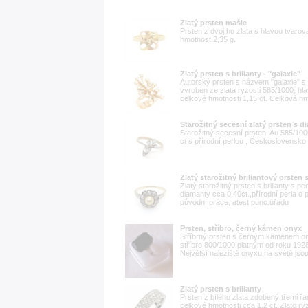
Zlatý prsten mašle
Prsten z dvojího zlata s hlavou tvaro
hmotnost 2,35 g.
Zlatý prsten s brilianty - "galaxie"
Autorský prsten s názvem "galaxie" s
vyroben ze zlata ryzosti 585/1000, hl
celkové hmotnosti 1,15 ct. Celková hmo
Starožitný secesní zlatý prsten s d
Starožitný secesní prsten, Au 585/10
ct s přírodní perlou , Československo
Zlatý starožitný briliantový prsten 
Zlatý starožitný prsten s brilianty s p
diamanty cca 0,40ct.,přírodní perla
původní práce, atest punc.úřadu
Prsten, stříbro, černý kámen onyx
Stříbrný prsten s černým kamenem 
stříbro 800/1000 platným od roku 1928.
Největší naleziště onyxu na světě jsou v
Zlatý prsten s brilianty
Prsten z bílého zlata zdobený třemi ř
celkové hmotnosti cca 1,2 ct. Zlato ry