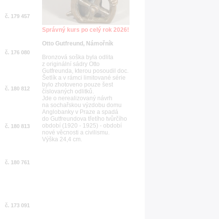
č. 179 457
Správný kurs po celý rok 2026!
Otto Gutfreund, Námořník
č. 176 080
Bronzová soška byla odlita
z originální sádry Otto
Gutfreunda, kterou posoudil doc.
Šetlík a v rámci limitované série
bylo zhotoveno pouze šest
č. 180 812
číslovaných odlitků.
Jde o nerealizovaný návrh
na sochařskou výzdobu domu
Anglobanky v Praze a spadá
do Gutfreundova třetího tvůrčího
období (1920 - 1925) - období
č. 180 813
nové věcnosti a civilismu.
Výška 24,4 cm.
č. 180 761
č. 173 091