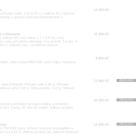
ya
12 500 Kč
 přírodní safíry 7 ks 0,35 ct | velikost 50 | výborný
kameny s garancí pravosti zkontrolované v
m a diamanty
22 500 Kč
| velikost 50 | míry hlavy 1,7 x 0,6 cm | míry
 | míry přírodního diamantu 2 ks průměr 2,9 mm, 4
 ct | výborný stav | osvědčení puncov ...
9 800 Kč
rundem, zlato ryzosti 585/1000, punc čejka, hmotnost
13 800 Kč
PRODÁNO
 zlato 375/1000. Přírodní safír 0,35 ct. Přírodní
 celková váha 0,18 ct. Váha prstenu: 3,11 g. Velikost
10 000 Kč
PRODÁNO
závaným křišťálem ve tvaru květiny a drobným
0,10ct. Čechy, 30. léta 20. století. Velikost prstenu:
antem
12 500 Kč
PRODÁNO
sti 750/1000 (punc kohout) osazený smaragdem a
ti cca 0,10 ct. Velikost prstenu 54, celková hmotnost