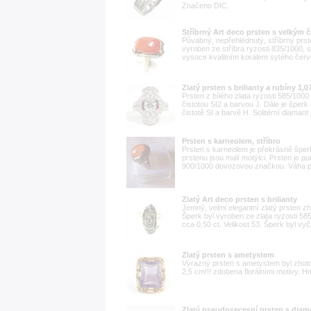
Značeno DIC.
Stříbrný Art deco prsten s velkým
Půvabný, nepřehlédnutý, stříbrný prste
vyroben ze stříbra ryzosti 835/1000, 
vysoce kvalitním korálem sytého červen
Zlatý prsten s brilianty a rubíny 1,0
Prsten z bílého zlata ryzosti 585/1000
čistotou SI2 a barvou J. Dále je šper
čistotě SI a barvě H. Solitérní diamant
Prsten s karneolem, stříbro
Prsten s karneolem je překrásně špe
prstenu jsou malí motýlci. Prsten je
900/1000 dovozovou značkou. Váha prst
Zlatý Art deco prsten s brilianty
Jemný, velmi elegantní zlatý prsten zh
Šperk byl vyroben ze zlata ryzosti 585
cca 0,50 ct. Velikost 53. Šperk byl vyči
Zlatý prsten s ametystem
Výrazný prsten s ametystem byl zhotov
2,5 cm!!! zdobena florálními motivy. Hm
Zlatý pseudosecesní prsten s diam