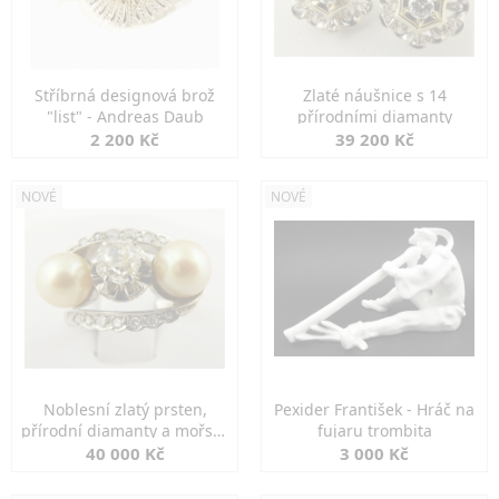
Stříbrná designová brož
Zlaté náušnice s 14
"list" - Andreas Daub
přírodními diamanty
2 200 Kč
39 200 Kč
NOVÉ
NOVÉ
Noblesní zlatý prsten,
Pexider František - Hráč na
přírodní diamanty a mořské
fujaru trombita
perly
40 000 Kč
3 000 Kč