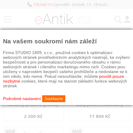
736 646 913
(pondělí - čtvrtek, 13 - 18 hod.)
KATEGORIE
Na vašem soukromí nám záleží
NOVÉ
NOVÉ
Firma STUDIO 1809, s.r.o., používá cookies k optimalizaci
webových stránek prostřednictvím analytických nástrojů, ke zvýšení
bezpečnosti a pro personalizaci doručovaného obsahu v rámci
webových stránek i cíleného marketingu mimo nich. Cookies jsou
uloženy v naprostém bezpečí vašeho prohlížeče a nedostane se k
nim nikdo, kdo nemá. Pokud nesouhlasíte, můžete
povolit pouze
nezbytné
cookies, které mají na starost základní funkce webových
stránek.
Podrobné nastavení
Souhlasím
Stříbrný prsten s granáty
Zlatý prsten s diamanty
2 200 Kč
11 800 Kč
NOVÉ
NOVÉ