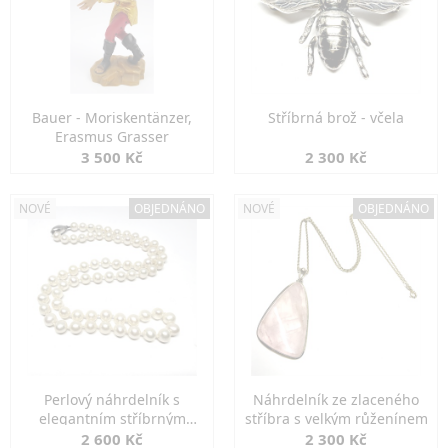
Bauer - Moriskentänzer,
Stříbrná brož - včela
Erasmus Grasser
3 500 Kč
2 300 Kč
NOVÉ
OBJEDNÁNO
NOVÉ
OBJEDNÁNO
Perlový náhrdelník s
Náhrdelník ze zlaceného
elegantním stříbrným
stříbra s velkým růženínem
zapínáním
2 600 Kč
2 300 Kč