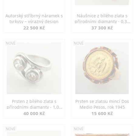
Autorský stříbrný náramek s
Náušnice z bílého zlata s
tyrkysy – výrazný design
přírodními diamanty - 0,30
ct
22 500 Kč
37 300 Kč
NOVÉ
NOVÉ
Prsten z bílého zlata s
Prsten se zlatou mincí Dos
přírodními diamanty - 1,00
Medio Pesos, rok 1945
ct
40 000 Kč
15 600 Kč
NOVÉ
NOVÉ