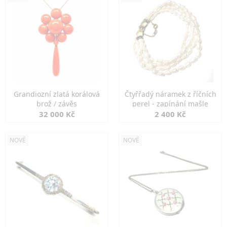
Grandiozní zlatá korálová
Čtyřřadý náramek z říčních
brož / závěs
perel - zapínání mašle
32 000 Kč
2 400 Kč
NOVÉ
NOVÉ