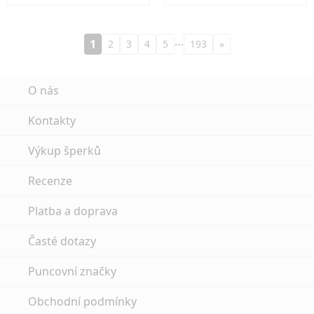
…
1
2
3
4
5
193
»
O nás
Kontakty
Výkup šperků
Recenze
Platba a doprava
Časté dotazy
Puncovní značky
Obchodní podmínky