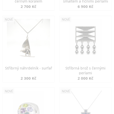
černým korálem
smaltem a říčními perlami
2 700 Kč
6 900 Kč
NOVÉ
NOVÉ
Stříbrný náhrdelník - surfař
Stříbrná brož s černými
perlami
2 300 Kč
2 000 Kč
NOVÉ
NOVÉ