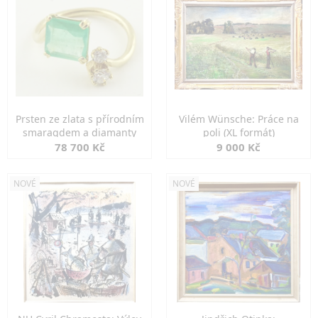
Prsten ze zlata s přírodním
Vilém Wünsche: Práce na
smaragdem a diamanty
poli (XL formát)
78 700 Kč
9 000 Kč
NOVÉ
NOVÉ