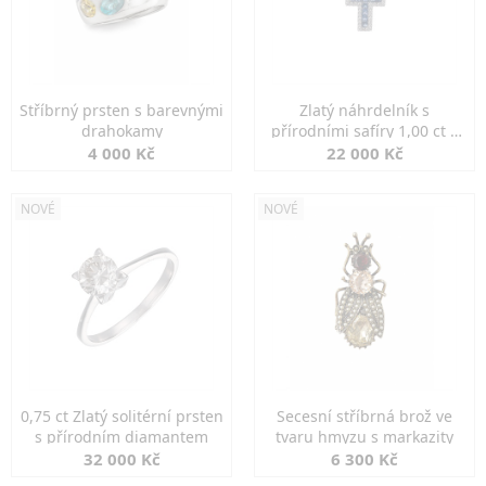
Stříbrný prsten s barevnými
Zlatý náhrdelník s
drahokamy
přírodními safíry 1,00 ct a
diamanty
4 000 Kč
22 000 Kč
NOVÉ
NOVÉ
0,75 ct Zlatý solitérní prsten
Secesní stříbrná brož ve
s přírodním diamantem
tvaru hmyzu s markazity
32 000 Kč
6 300 Kč