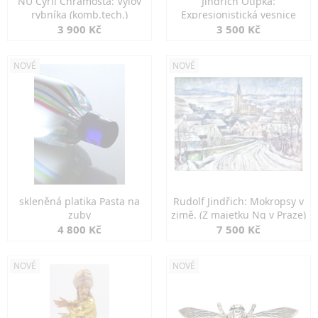
NU Cyril Chramosta: Výlov
Jindřich Otipka:
rybníka (komb.tech.)
Expresionistická vesnice
3 900 Kč
3 500 Kč
NOVÉ
NOVÉ
skleněná platika Pasta na
Rudolf Jindřich: Mokropsy v
zuby
zimě. (Z majetku Ng v Praze)
4 800 Kč
7 500 Kč
NOVÉ
NOVÉ