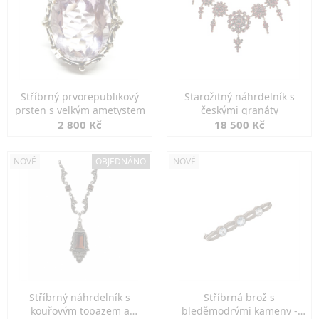
Stříbrný prvorepublikový
Starožitný náhrdelník s
prsten s velkým ametystem
českými granáty
2 800 Kč
18 500 Kč
NOVÉ
OBJEDNÁNO
NOVÉ
Stříbrný náhrdelník s
Stříbrná brož s
kouřovým topazem a
bleděmodrými kameny -