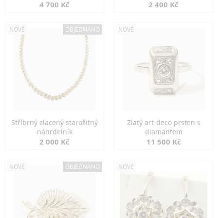
markazity
jemná elegance
4 700 Kč
2 400 Kč
NOVÉ
OBJEDNÁNO
NOVÉ
Stříbrný zlacený starožitný
Zlatý art-deco prsten s
náhrdelník
diamantem
2 000 Kč
11 500 Kč
NOVÉ
OBJEDNÁNO
NOVÉ