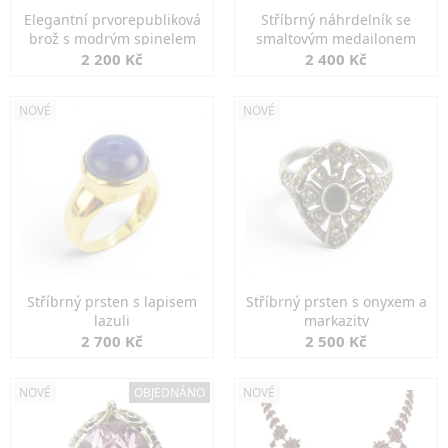
Elegantní prvorepubliková
Stříbrný náhrdelník se
brož s modrým spinelem
smaltovým medailonem
2 200 Kč
2 400 Kč
NOVÉ
NOVÉ
Stříbrný prsten s lapisem
Stříbrný prsten s onyxem a
lazuli
markazity
2 700 Kč
2 500 Kč
NOVÉ
OBJEDNÁNO
NOVÉ