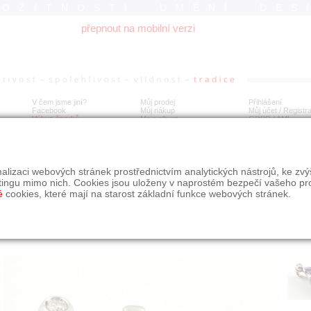
ROŽITNOSTI UMĚNÍ DES
přepnout na mobilní verzi
V čem jsme jiní?
Můj prodej
Přihlášení
Facebook
Můj nákup
Můj účet / Registr
Výkup šperků
Moje album
GDPR
/
AML
věsek s přírodním ametystem a diamantem
alizaci webových stránek prostřednictvím analytických nástrojů, ke zv
tingu mimo nich. Cookies jsou uloženy v naprostém bezpečí vašeho pr
é
cookies, které mají na starost základní funkce webových stránek.
Í
MÍSTO EXPEDICE
Počet návštěv: 372
poslat příteli
Praha
uložit do alba
dotaz na prodejce