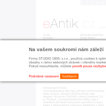
STA
O nás
Obchodní podmínky
Kontakty
Časté dotazy
Recenze
Ceník
Na vašem soukromí nám záleží
Detail položky
č. 179 203
Pří
Firma STUDIO 1809, s.r.o., používá cookies k optim
obsahu v rámci webových stránek i cíleného marke
Pokud nesouhlasíte, můžete
povolit pouze nezbytn
KATEGORIE
HISTORICKÉ OBDOB
ostatní
od r. 1940
Podrobné nastavení
Souhlasím
PODROBNÝ POPIS
Osmnáctikarátové bílé zlato, přírodní ručně broušený
velký ametyst, přírodní ručně broušený malý
diamant. Ryzost Au 750/1000, celková hmotnost 3,9
g. Přívěsek z osmnáctikarátového bílého zlata s
centrálním přírodním ametystem uprostřed ve tvaru
kapky s oboustranným výbrusem doplněným v horní