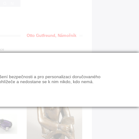
IGN
Otto Gutfreund, Námořník
ace
ýšení bezpečnosti a pro personalizaci doručovaného
ohlížeče a nedostane se k nim nikdo, kdo nemá.