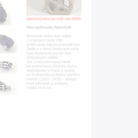
Správný kurs po celý rok 2026!
Otto Gutfreund, Námořník
Bronzová soška byla odlita
z originální sádry Otto
Gutfreunda, kterou posoudil doc.
Šetlík a v rámci limitované série
bylo zhotoveno pouze šest
číslovaných odlitků.
Jde o nerealizovaný návrh
na sochařskou výzdobu domu
Anglobanky v Praze a spadá
do Gutfreundova třetího tvůrčího
období (1920 - 1925) - období
nové věcnosti a civilismu.
Výška 24,4 cm.