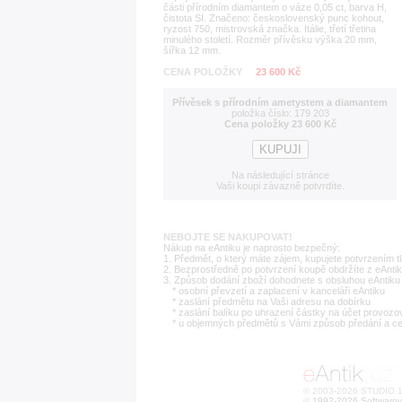
části přírodním diamantem o váze 0,05 ct, barva H,
čistota SI. Značeno: československý punc kohout,
ryzost 750, mistrovská značka. Itálie, třetí třetina
minulého století. Rozměr přívěsku výška 20 mm,
šířka 12 mm.
CENA POLOŽKY
23 600 Kč
Přívěsek s přírodním ametystem a diamantem
položka číslo: 179 203
Cena položky 23 600 Kč
Na následující stránce
Vaši koupi závazně potvrdíte.
NEBOJTE SE NAKUPOVAT!
Nákup na eAntiku je naprosto bezpečný:
1. Předmět, o který máte zájem, kupujete potvrzením t
2. Bezprostředně po potvrzení koupě obdržíte z eAntik
3. Způsob dodání zboží dohodnete s obsluhou eAntiku 
* osobní převzetí a zaplacení v kanceláři eAntiku
* zaslání předmětu na Vaši adresu na dobírku
* zaslání balíku po uhrazení částky na účet provozo
* u objemných předmětů s Vámi způsob předání a c
© 2003-2026 STUDIO 18
©
1992-2026 Softwarov