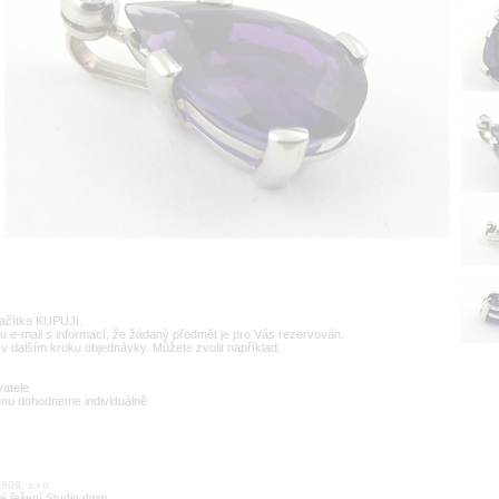
lačítka KUPUJI.
u e-mail s informací, že žádaný předmět je pro Vás rezervován.
v dalším kroku objednávky. Můžete zvolit například:
vatele
enu dohodneme individuálně
09, s.r.o.
é řešení Studio dmm