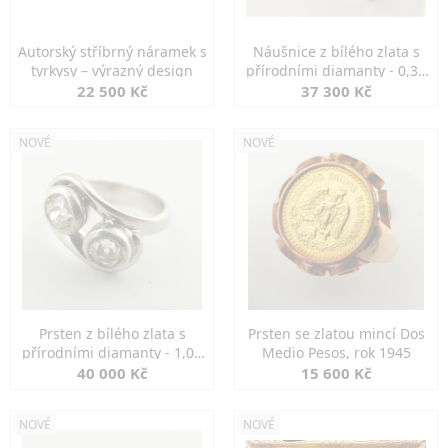
Autorský stříbrný náramek s
Náušnice z bílého zlata s
tyrkysy – výrazný design
přírodními diamanty - 0,30
ct
22 500 Kč
37 300 Kč
NOVÉ
NOVÉ
Prsten z bílého zlata s
Prsten se zlatou mincí Dos
přírodními diamanty - 1,00
Medio Pesos, rok 1945
ct
40 000 Kč
15 600 Kč
NOVÉ
NOVÉ