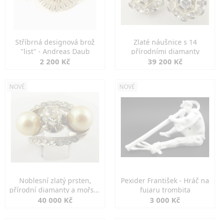
Stříbrná designová brož
Zlaté náušnice s 14
"list" - Andreas Daub
přírodními diamanty
2 200 Kč
39 200 Kč
NOVÉ
NOVÉ
Noblesní zlatý prsten,
Pexider František - Hráč na
přírodní diamanty a mořské
fujaru trombita
perly
40 000 Kč
3 000 Kč