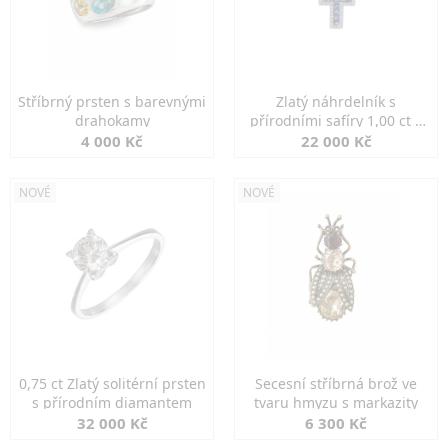
Stříbrný prsten s barevnými
Zlatý náhrdelník s
drahokamy
přírodními safíry 1,00 ct a
diamanty
4 000 Kč
22 000 Kč
NOVÉ
NOVÉ
0,75 ct Zlatý solitérní prsten
Secesní stříbrná brož ve
s přírodním diamantem
tvaru hmyzu s markazity
32 000 Kč
6 300 Kč