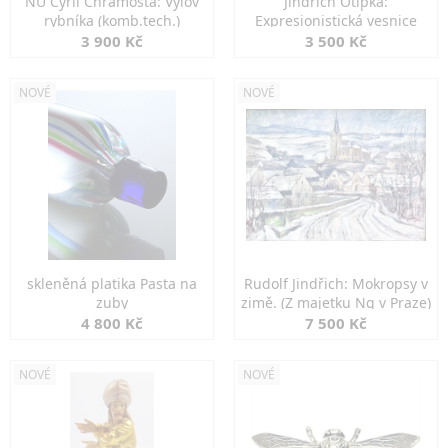
NU Cyril Chramosta: Výlov
Jindřich Otipka:
rybníka (komb.tech.)
Expresionistická vesnice
3 900 Kč
3 500 Kč
NOVÉ
NOVÉ
skleněná platika Pasta na
Rudolf Jindřich: Mokropsy v
zuby
zimě. (Z majetku Ng v Praze)
4 800 Kč
7 500 Kč
NOVÉ
NOVÉ