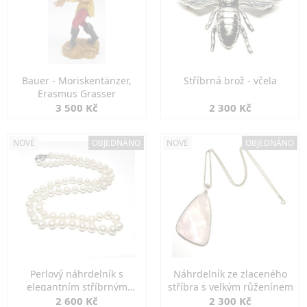
Bauer - Moriskentänzer,
Stříbrná brož - včela
Erasmus Grasser
3 500 Kč
2 300 Kč
NOVÉ
OBJEDNÁNO
NOVÉ
OBJEDNÁNO
Perlový náhrdelník s
Náhrdelník ze zlaceného
elegantním stříbrným
stříbra s velkým růženínem
zapínáním
2 600 Kč
2 300 Kč