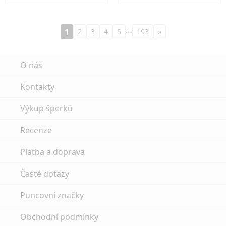
…
1
2
3
4
5
193
»
O nás
Kontakty
Výkup šperků
Recenze
Platba a doprava
Časté dotazy
Puncovní značky
Obchodní podmínky