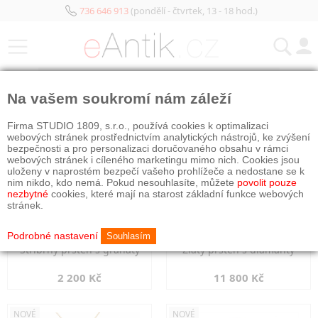
736 646 913
(pondělí - čtvrtek, 13 - 18 hod.)
KATEGORIE
Na vašem soukromí nám záleží
NOVÉ
NOVÉ
Firma STUDIO 1809, s.r.o., používá cookies k optimalizaci
webových stránek prostřednictvím analytických nástrojů, ke zvýšení
bezpečnosti a pro personalizaci doručovaného obsahu v rámci
webových stránek i cíleného marketingu mimo nich. Cookies jsou
uloženy v naprostém bezpečí vašeho prohlížeče a nedostane se k
nim nikdo, kdo nemá. Pokud nesouhlasíte, můžete
povolit pouze
nezbytné
cookies, které mají na starost základní funkce webových
stránek.
Podrobné nastavení
Souhlasím
Stříbrný prsten s granáty
Zlatý prsten s diamanty
2 200 Kč
11 800 Kč
NOVÉ
NOVÉ