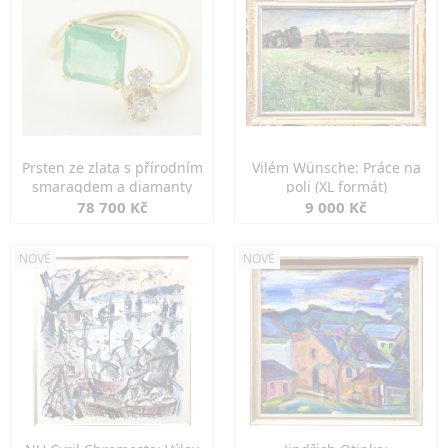
Prsten ze zlata s přírodním
Vilém Wünsche: Práce na
smaragdem a diamanty
poli (XL formát)
78 700 Kč
9 000 Kč
NOVÉ
NOVÉ