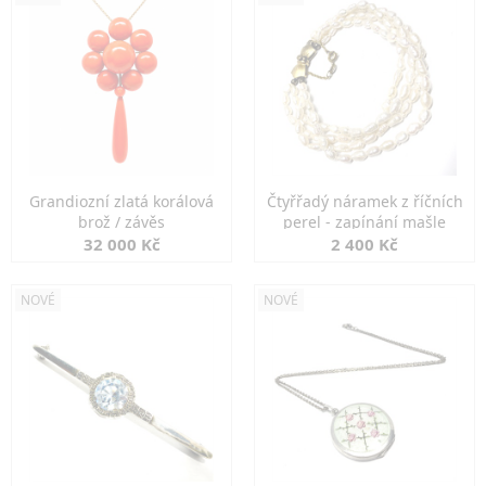
Grandiozní zlatá korálová
Čtyřřadý náramek z říčních
brož / závěs
perel - zapínání mašle
32 000 Kč
2 400 Kč
NOVÉ
NOVÉ