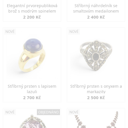
Elegantní prvorepubliková
Stříbrný náhrdelník se
brož s modrým spinelem
smaltovým medailonem
2 200 Kč
2 400 Kč
NOVÉ
NOVÉ
Stříbrný prsten s lapisem
Stříbrný prsten s onyxem a
lazuli
markazity
2 700 Kč
2 500 Kč
NOVÉ
OBJEDNÁNO
NOVÉ