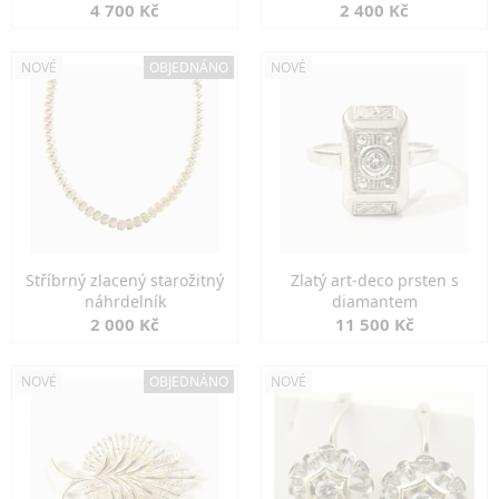
markazity
jemná elegance
4 700 Kč
2 400 Kč
NOVÉ
OBJEDNÁNO
NOVÉ
Stříbrný zlacený starožitný
Zlatý art-deco prsten s
náhrdelník
diamantem
2 000 Kč
11 500 Kč
NOVÉ
OBJEDNÁNO
NOVÉ