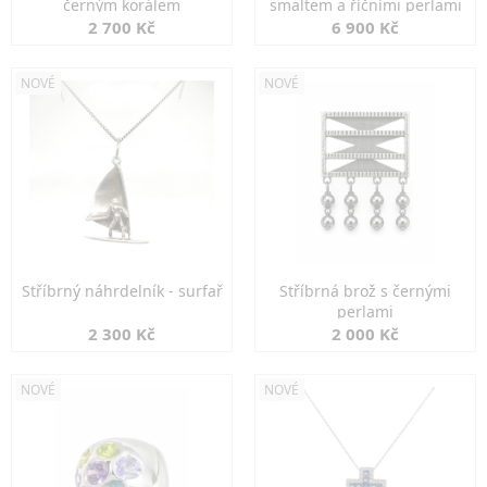
černým korálem
smaltem a říčními perlami
2 700 Kč
6 900 Kč
NOVÉ
NOVÉ
Stříbrný náhrdelník - surfař
Stříbrná brož s černými
perlami
2 300 Kč
2 000 Kč
NOVÉ
NOVÉ