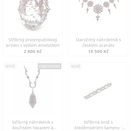
Stříbrný prvorepublikový
Starožitný náhrdelník s
prsten s velkým ametystem
českými granáty
2 800 Kč
18 500 Kč
NOVÉ
OBJEDNÁNO
NOVÉ
Stříbrný náhrdelník s
Stříbrná brož s
kouřovým topazem a
bleděmodrými kameny -