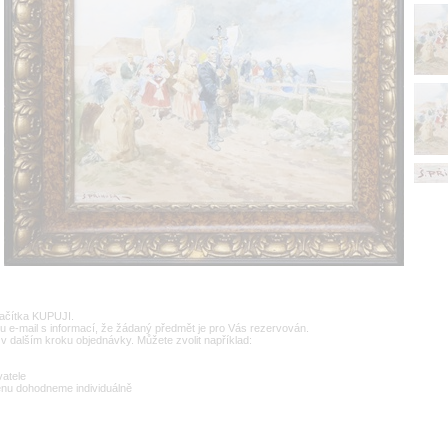
lačítka KUPUJI.
u e-mail s informací, že žádaný předmět je pro Vás rezervován.
v dalším kroku objednávky. Můžete zvolit například:
vatele
enu dohodneme individuálně