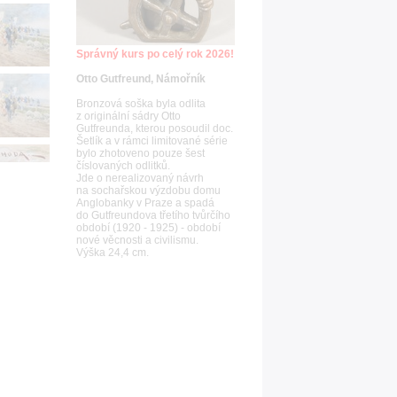
Správný kurs po celý rok 2026!
Otto Gutfreund, Námořník
Bronzová soška byla odlita
z originální sádry Otto
Gutfreunda, kterou posoudil doc.
Šetlík a v rámci limitované série
bylo zhotoveno pouze šest
číslovaných odlitků.
Jde o nerealizovaný návrh
na sochařskou výzdobu domu
Anglobanky v Praze a spadá
do Gutfreundova třetího tvůrčího
období (1920 - 1925) - období
nové věcnosti a civilismu.
Výška 24,4 cm.