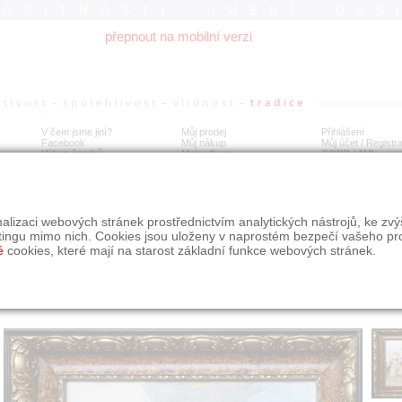
ROŽITNOSTI UMĚNÍ DES
přepnout na mobilní verzi
V čem jsme jiní?
Můj prodej
Přihlášení
Facebook
Můj nákup
Můj účet / Registr
Výkup šperků
Moje album
GDPR
/
AML
hoda Jindřich - Procesí
alizaci webových stránek prostřednictvím analytických nástrojů, ke zv
tingu mimo nich. Cookies jsou uloženy v naprostém bezpečí vašeho pr
é
cookies, které mají na starost základní funkce webových stránek.
Í
MÍSTO EXPEDICE
Počet návštěv: 170
poslat příteli
Praha
uložit do alba
dotaz na prodejce