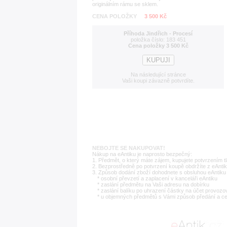
originálním rámu se sklem.
CENA POLOŽKY
3 500 Kč
Příhoda Jindřich - Procesí
položka číslo: 183 451
Cena položky 3 500 Kč
Na následující stránce
Vaši koupi závazně potvrdíte.
NEBOJTE SE NAKUPOVAT!
Nákup na eAntiku je naprosto bezpečný:
1. Předmět, o který máte zájem, kupujete potvrzením t
2. Bezprostředně po potvrzení koupě obdržíte z eAntik
3. Způsob dodání zboží dohodnete s obsluhou eAntiku 
* osobní převzetí a zaplacení v kanceláři eAntiku
* zaslání předmětu na Vaši adresu na dobírku
* zaslání balíku po uhrazení částky na účet provozo
* u objemných předmětů s Vámi způsob předání a c