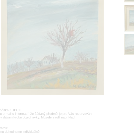
lačítka KUPUJI.
u e-mail s informací, že žádaný předmět je pro Vás rezervován.
v dalším kroku objednávky. Můžete zvolit například:
vatele
enu dohodneme individuálně