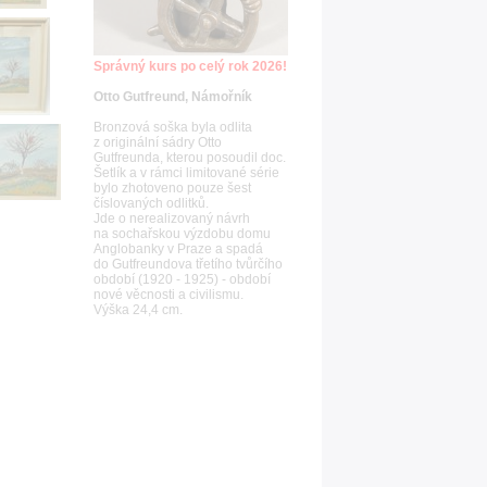
Správný kurs po celý rok 2026!
Otto Gutfreund, Námořník
Bronzová soška byla odlita
z originální sádry Otto
Gutfreunda, kterou posoudil doc.
Šetlík a v rámci limitované série
bylo zhotoveno pouze šest
číslovaných odlitků.
Jde o nerealizovaný návrh
na sochařskou výzdobu domu
Anglobanky v Praze a spadá
do Gutfreundova třetího tvůrčího
období (1920 - 1925) - období
nové věcnosti a civilismu.
Výška 24,4 cm.