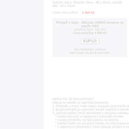
dobrém stavu. Rozměr rámu - 48 x 40cm, rozměr
díla - 28 x 23cm
CENA POLOŽKY
4 900 Kč
Předjaří v sadu - Miloslav JANKŮ tempera na
papíře 1963
položka číslo: 130 263
Cena položky 4 900 Kč
Na následující stránce
Vaši koupi závazně potvrdíte.
NEBOJTE SE NAKUPOVAT!
Nákup na eAntiku je naprosto bezpečný:
1. Předmět, o který máte zájem, kupujete potvrzením t
2. Bezprostředně po potvrzení koupě obdržíte z eAntik
3. Způsob dodání zboží dohodnete s obsluhou eAntiku 
* osobní převzetí a zaplacení v kanceláři eAntiku
* zaslání předmětu na Vaši adresu na dobírku
* zaslání balíku po uhrazení částky na účet provozo
* u objemných předmětů s Vámi způsob předání a c