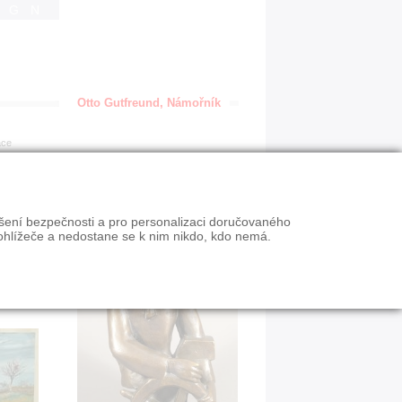
IGN
Otto Gutfreund, Námořník
ace
ýšení bezpečnosti a pro personalizaci doručovaného
ohlížeče a nedostane se k nim nikdo, kdo nemá.