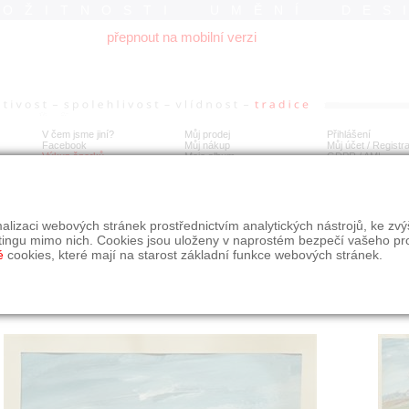
ROŽITNOSTI UMĚNÍ DES
přepnout na mobilní verzi
V čem jsme jiní?
Můj prodej
Přihlášení
Facebook
Můj nákup
Můj účet / Registr
Výkup šperků
Moje album
GDPR
/
AML
djaří v sadu - Miloslav JANKŮ tempera na papíře 1963
alizaci webových stránek prostřednictvím analytických nástrojů, ke zv
tingu mimo nich. Cookies jsou uloženy v naprostém bezpečí vašeho pr
é
cookies, které mají na starost základní funkce webových stránek.
Í
MÍSTO EXPEDICE
Počet návštěv: 2276
poslat příteli
Praha
uložit do alba
dotaz na prodejce