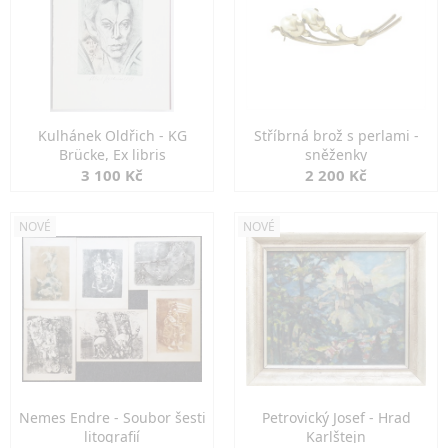
Kulhánek Oldřich - KG
Stříbrná brož s perlami -
Brücke, Ex libris
sněženky
3 100 Kč
2 200 Kč
NOVÉ
NOVÉ
Nemes Endre - Soubor šesti
Petrovický Josef - Hrad
litografií
Karlštejn