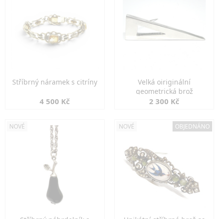
Stříbrný náramek s citríny
Velká oiriginální
geometrická brož
4 500 Kč
2 300 Kč
NOVÉ
NOVÉ
OBJEDNÁNO