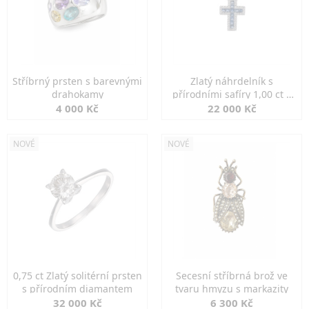
Stříbrný prsten s barevnými
Zlatý náhrdelník s
drahokamy
přírodními safíry 1,00 ct a
diamanty
4 000 Kč
22 000 Kč
NOVÉ
NOVÉ
0,75 ct Zlatý solitérní prsten
Secesní stříbrná brož ve
s přírodním diamantem
tvaru hmyzu s markazity
32 000 Kč
6 300 Kč