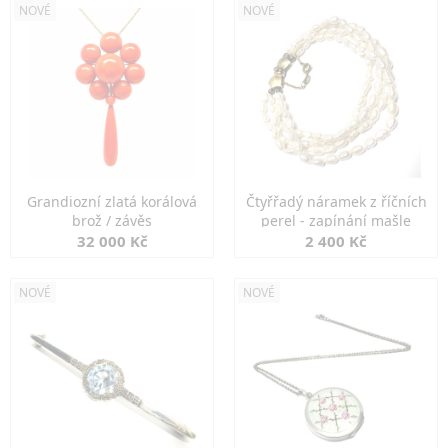
NOVÉ
NOVÉ
Grandiozní zlatá korálová
Čtyřřadý náramek z říčních
brož / závěs
perel - zapínání mašle
32 000 Kč
2 400 Kč
NOVÉ
NOVÉ