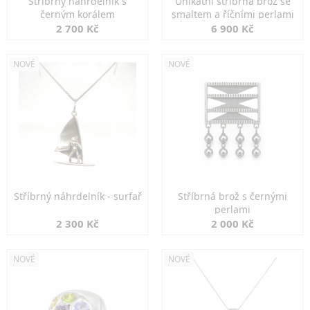
Stříbrný náhrdelník s
Unikátní stříbrná brož se
černým korálem
smaltem a říčními perlami
2 700 Kč
6 900 Kč
NOVÉ
NOVÉ
Stříbrný náhrdelník - surfař
Stříbrná brož s černými
perlami
2 300 Kč
2 000 Kč
NOVÉ
NOVÉ