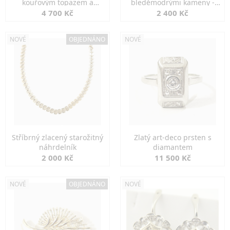
kouřovým topazem a
bleděmodrými kameny -
markazity
jemná elegance
4 700 Kč
2 400 Kč
NOVÉ
OBJEDNÁNO
NOVÉ
Stříbrný zlacený starožitný
Zlatý art-deco prsten s
náhrdelník
diamantem
2 000 Kč
11 500 Kč
NOVÉ
OBJEDNÁNO
NOVÉ