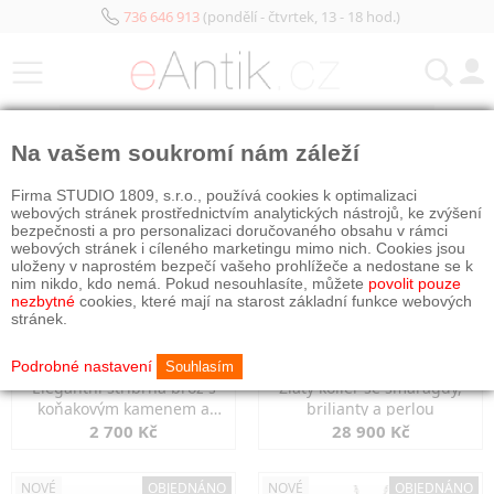
736 646 913
(pondělí - čtvrtek, 13 - 18 hod.)
KATEGORIE
Na vašem soukromí nám záleží
NOVÉ
NOVÉ
OBJEDNÁNO
Firma STUDIO 1809, s.r.o., používá cookies k optimalizaci
webových stránek prostřednictvím analytických nástrojů, ke zvýšení
bezpečnosti a pro personalizaci doručovaného obsahu v rámci
webových stránek i cíleného marketingu mimo nich. Cookies jsou
uloženy v naprostém bezpečí vašeho prohlížeče a nedostane se k
nim nikdo, kdo nemá. Pokud nesouhlasíte, můžete
povolit pouze
nezbytné
cookies, které mají na starost základní funkce webových
stránek.
Podrobné nastavení
Souhlasím
Elegantní stříbrná brož s
Zlatý kolier se smaragdy,
koňakovým kamenem a
brilianty a perlou
markazity
2 700 Kč
28 900 Kč
NOVÉ
OBJEDNÁNO
NOVÉ
OBJEDNÁNO