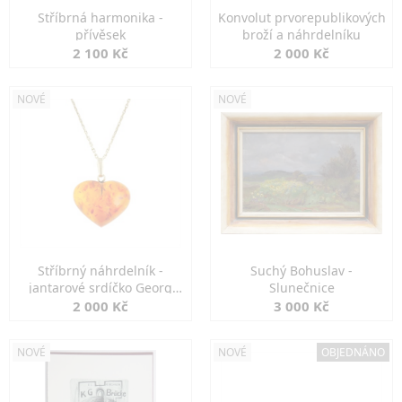
Stříbrná harmonika -
Konvolut prvorepublikových
přívěsek
broží a náhrdelníku
2 100 Kč
2 000 Kč
NOVÉ
NOVÉ
Stříbrný náhrdelník -
Suchý Bohuslav -
jantarové srdíčko Georg
Slunečnice
Kramer
2 000 Kč
3 000 Kč
NOVÉ
NOVÉ
OBJEDNÁNO