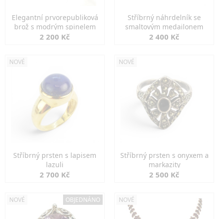
Elegantní prvorepubliková
Stříbrný náhrdelník se
brož s modrým spinelem
smaltovým medailonem
2 200 Kč
2 400 Kč
NOVÉ
NOVÉ
Stříbrný prsten s lapisem
Stříbrný prsten s onyxem a
lazuli
markazity
2 700 Kč
2 500 Kč
NOVÉ
OBJEDNÁNO
NOVÉ