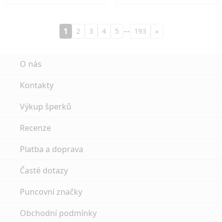
…
1
2
3
4
5
193
»
O nás
Kontakty
Výkup šperků
Recenze
Platba a doprava
Časté dotazy
Puncovní značky
Obchodní podmínky