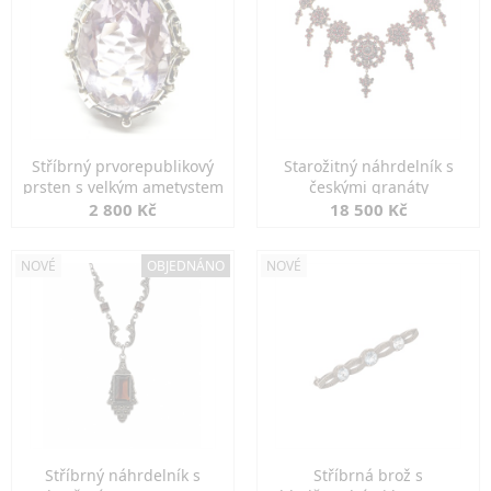
Stříbrný prvorepublikový
Starožitný náhrdelník s
prsten s velkým ametystem
českými granáty
2 800 Kč
18 500 Kč
NOVÉ
OBJEDNÁNO
NOVÉ
Stříbrný náhrdelník s
Stříbrná brož s