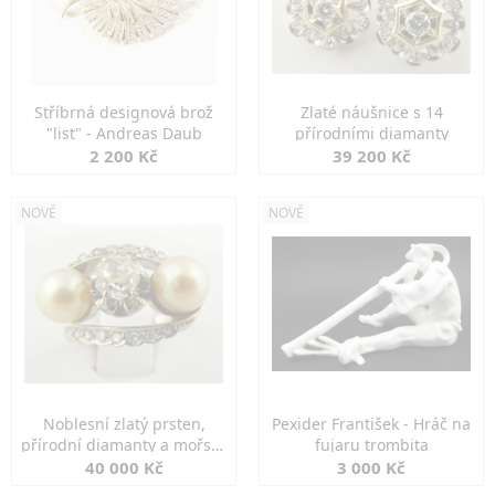
Stříbrná designová brož
Zlaté náušnice s 14
"list" - Andreas Daub
přírodními diamanty
2 200 Kč
39 200 Kč
NOVÉ
NOVÉ
Noblesní zlatý prsten,
Pexider František - Hráč na
přírodní diamanty a mořské
fujaru trombita
perly
40 000 Kč
3 000 Kč