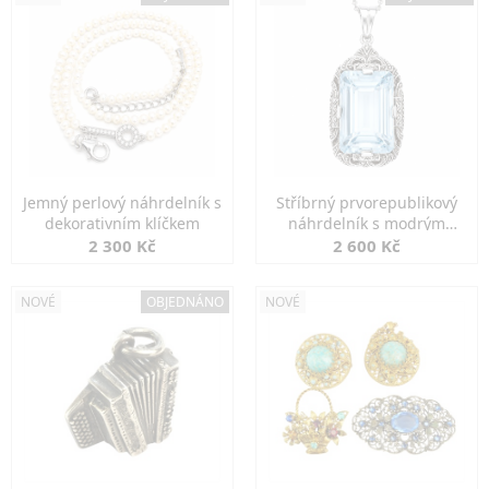
Jemný perlový náhrdelník s
Stříbrný prvorepublikový
dekorativním klíčkem
náhrdelník s modrým
spinelem
2 300 Kč
2 600 Kč
NOVÉ
OBJEDNÁNO
NOVÉ