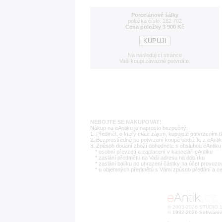
Porcelánové šálky
položka číslo: 162 702
Cena položky 3 900 Kč
Na následující stránce
Vaši koupi závazně potvrdíte.
NEBOJTE SE NAKUPOVAT!
Nákup na eAntiku je naprosto bezpečný:
1. Předmět, o který máte zájem, kupujete potvrzením t
2. Bezprostředně po potvrzení koupě obdržíte z eAntik
3. Způsob dodání zboží dohodnete s obsluhou eAntiku 
* osobní převzetí a zaplacení v kanceláři eAntiku
* zaslání předmětu na Vaši adresu na dobírku
* zaslání balíku po uhrazení částky na účet provozo
* u objemných předmětů s Vámi způsob předání a c
© 2003-2026 STUDIO 18
©
1992-2026 Softwarov