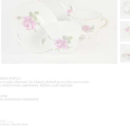
lačítka KUPUJI.
u e-mail s informací, že žádaný předmět je pro Vás rezervován.
v dalším kroku objednávky. Můžete zvolit například:
vatele
enu dohodneme individuálně
09, s.r.o.
é řešení Studio dmm