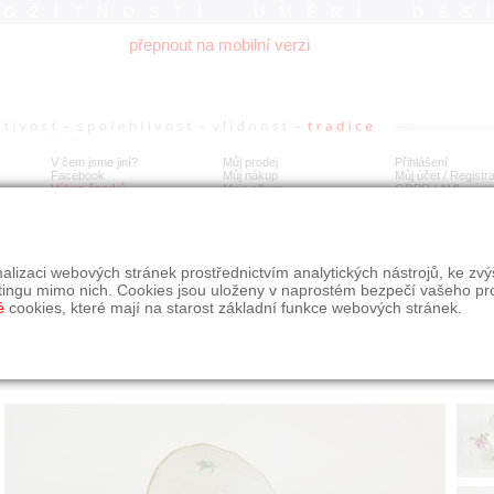
ROŽITNOSTI UMĚNÍ DES
přepnout na mobilní verzi
V čem jsme jiní?
Můj prodej
Přihlášení
Facebook
Můj nákup
Můj účet / Registr
Výkup šperků
Moje album
GDPR
/
AML
celánové šálky
alizaci webových stránek prostřednictvím analytických nástrojů, ke zv
tingu mimo nich. Cookies jsou uloženy v naprostém bezpečí vašeho pr
é
cookies, které mají na starost základní funkce webových stránek.
Í
MÍSTO EXPEDICE
Počet návštěv: 336
poslat příteli
Obchod eAntik, Kostelní 14,
uložit do alba
Praha 7
dotaz na prodejce