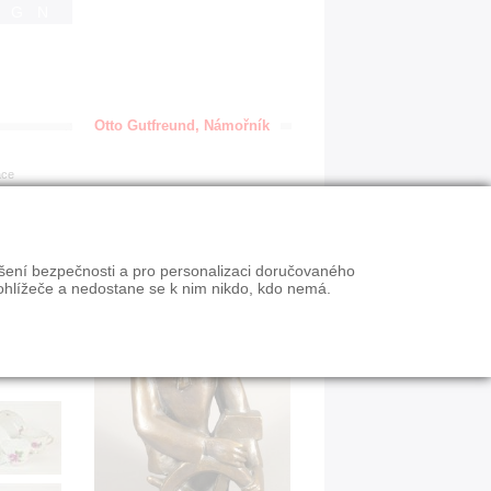
IGN
Otto Gutfreund, Námořník
ace
ýšení bezpečnosti a pro personalizaci doručovaného
ohlížeče a nedostane se k nim nikdo, kdo nemá.