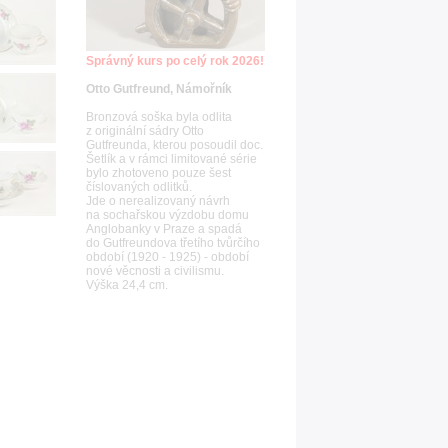
Správný kurs po celý rok 2026!
Otto Gutfreund, Námořník
Bronzová soška byla odlita
z originální sádry Otto
Gutfreunda, kterou posoudil doc.
Šetlík a v rámci limitované série
bylo zhotoveno pouze šest
číslovaných odlitků.
Jde o nerealizovaný návrh
na sochařskou výzdobu domu
Anglobanky v Praze a spadá
do Gutfreundova třetího tvůrčího
období (1920 - 1925) - období
nové věcnosti a civilismu.
Výška 24,4 cm.