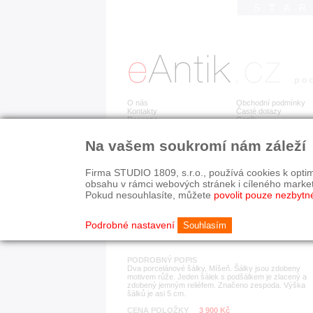
STA
O nás
Obchodní podmínky
Kontakty
Časté dotazy
Recenze
Ceník
Na vašem soukromí nám záleží
Detail položky
č. 162 702
Por
Firma STUDIO 1809, s.r.o., používá cookies k optim
obsahu v rámci webových stránek i cíleného marke
Pokud nesouhlasíte, můžete
povolit pouze nezbytn
KATEGORIE
HISTORICKÉ OBDOB
porcelán, keramika
1890-1940
Podrobné nastavení
Souhlasím
PODROBNÝ POPIS
Dva porcelánové šálky, Míšeň. Šálky jsou zdobeny
motivem růže. Jeden šálek s podšálkem je zlacený a
zdobený jemným reliéfem. Značeno zespoda. Výška
šálků je asi 5 cm.
CENA POLOŽKY
3 900 Kč