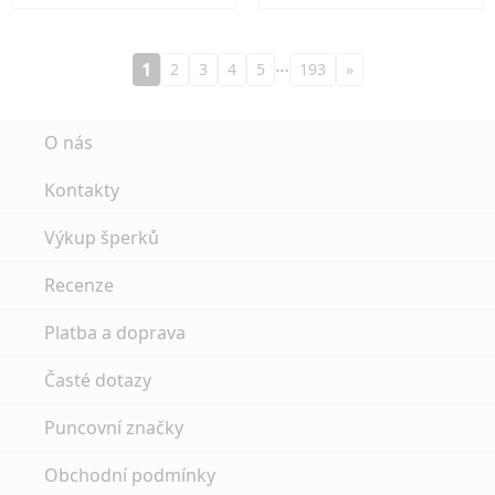
…
1
2
3
4
5
193
»
O nás
Kontakty
Výkup šperků
Recenze
Platba a doprava
Časté dotazy
Puncovní značky
Obchodní podmínky