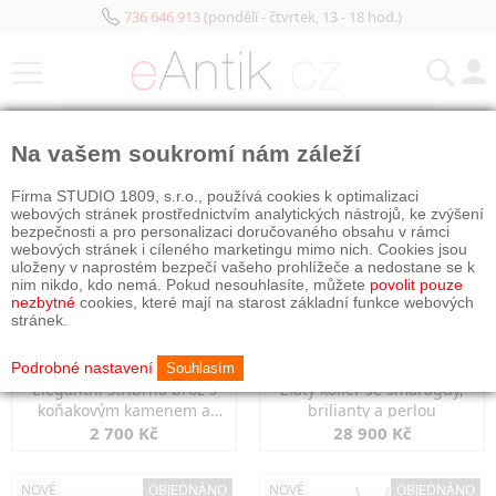
736 646 913
(pondělí - čtvrtek, 13 - 18 hod.)
KATEGORIE
Na vašem soukromí nám záleží
NOVÉ
OBJEDNÁNO
NOVÉ
OBJEDNÁNO
Firma STUDIO 1809, s.r.o., používá cookies k optimalizaci
webových stránek prostřednictvím analytických nástrojů, ke zvýšení
bezpečnosti a pro personalizaci doručovaného obsahu v rámci
webových stránek i cíleného marketingu mimo nich. Cookies jsou
uloženy v naprostém bezpečí vašeho prohlížeče a nedostane se k
nim nikdo, kdo nemá. Pokud nesouhlasíte, můžete
povolit pouze
nezbytné
cookies, které mají na starost základní funkce webových
stránek.
Podrobné nastavení
Souhlasím
Elegantní stříbrná brož s
Zlatý kolier se smaragdy,
koňakovým kamenem a
brilianty a perlou
markazity
2 700 Kč
28 900 Kč
NOVÉ
OBJEDNÁNO
NOVÉ
OBJEDNÁNO