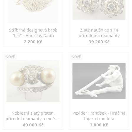
Stříbrná designová brož
Zlaté náušnice s 14
"list" - Andreas Daub
přírodními diamanty
2 200 Kč
39 200 Kč
NOVÉ
NOVÉ
Noblesní zlatý prsten,
Pexider František - Hráč na
přírodní diamanty a mořské
fujaru trombita
perly
40 000 Kč
3 000 Kč