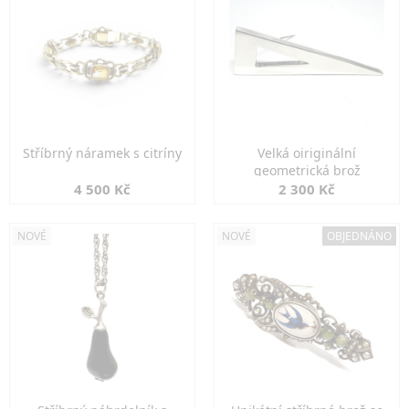
Stříbrný náramek s citríny
Velká oiriginální
geometrická brož
4 500 Kč
2 300 Kč
NOVÉ
NOVÉ
OBJEDNÁNO