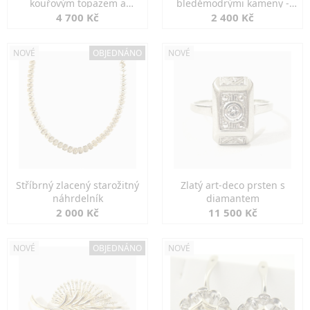
kouřovým topazem a
bleděmodrými kameny -
markazity
jemná elegance
4 700 Kč
2 400 Kč
NOVÉ
OBJEDNÁNO
NOVÉ
Stříbrný zlacený starožitný
Zlatý art-deco prsten s
náhrdelník
diamantem
2 000 Kč
11 500 Kč
NOVÉ
OBJEDNÁNO
NOVÉ