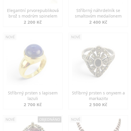
Elegantní prvorepubliková
Stříbrný náhrdelník se
brož s modrým spinelem
smaltovým medailonem
2 200 Kč
2 400 Kč
NOVÉ
NOVÉ
Stříbrný prsten s lapisem
Stříbrný prsten s onyxem a
lazuli
markazity
2 700 Kč
2 500 Kč
NOVÉ
OBJEDNÁNO
NOVÉ