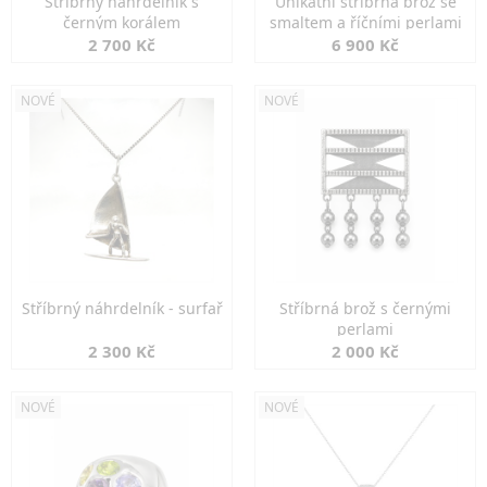
Stříbrný náhrdelník s
Unikátní stříbrná brož se
černým korálem
smaltem a říčními perlami
2 700 Kč
6 900 Kč
NOVÉ
NOVÉ
Stříbrný náhrdelník - surfař
Stříbrná brož s černými
perlami
2 300 Kč
2 000 Kč
NOVÉ
NOVÉ