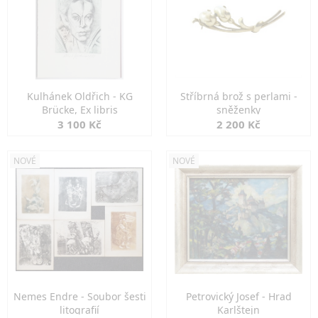
Kulhánek Oldřich - KG
Stříbrná brož s perlami -
Brücke, Ex libris
sněženky
3 100 Kč
2 200 Kč
NOVÉ
NOVÉ
Nemes Endre - Soubor šesti
Petrovický Josef - Hrad
litografií
Karlštejn