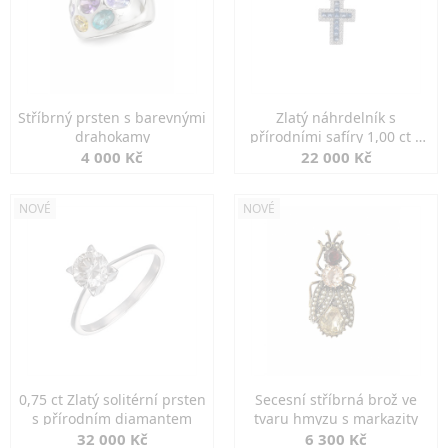
Stříbrný prsten s barevnými
Zlatý náhrdelník s
drahokamy
přírodními safíry 1,00 ct a
diamanty
4 000 Kč
22 000 Kč
NOVÉ
NOVÉ
0,75 ct Zlatý solitérní prsten
Secesní stříbrná brož ve
s přírodním diamantem
tvaru hmyzu s markazity
32 000 Kč
6 300 Kč