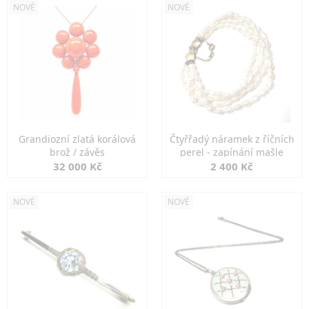
NOVÉ
NOVÉ
Grandiozní zlatá korálová
Čtyřřadý náramek z říčních
brož / závěs
perel - zapínání mašle
32 000 Kč
2 400 Kč
NOVÉ
NOVÉ