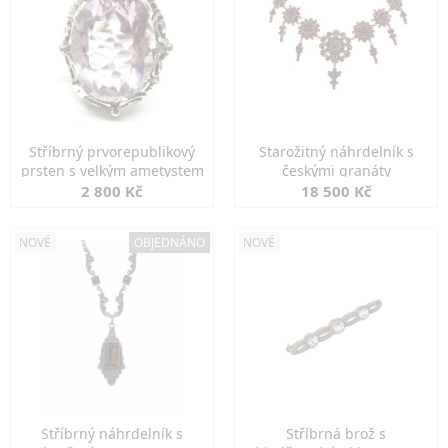
Stříbrný prvorepublikový
Starožitný náhrdelník s
prsten s velkým ametystem
českými granáty
2 800 Kč
18 500 Kč
NOVÉ
OBJEDNÁNO
NOVÉ
Stříbrný náhrdelník s
Stříbrná brož s