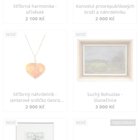
Stříbrná harmonika -
Konvolut prvorepublikových
přívěsek
broží a náhrdelníku
2 100 Kč
2 000 Kč
NOVÉ
NOVÉ
Stříbrný náhrdelník -
Suchý Bohuslav -
jantarové srdíčko Georg
Slunečnice
Kramer
2 000 Kč
3 000 Kč
NOVÉ
NOVÉ
OBJEDNÁNO