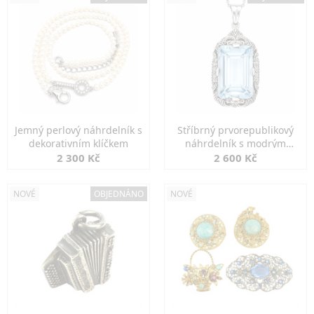
Jemný perlový náhrdelník s
Stříbrný prvorepublikový
dekorativním klíčkem
náhrdelník s modrým
spinelem
2 300 Kč
2 600 Kč
NOVÉ
OBJEDNÁNO
NOVÉ