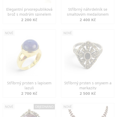
Elegantní prvorepubliková
Stříbrný náhrdelník se
brož s modrým spinelem
smaltovým medailonem
2 200 Kč
2 400 Kč
NOVÉ
NOVÉ
Stříbrný prsten s lapisem
Stříbrný prsten s onyxem a
lazuli
markazity
2 700 Kč
2 500 Kč
NOVÉ
OBJEDNÁNO
NOVÉ