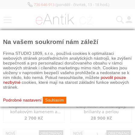
736 646 913
(pondělí - čtvrtek, 13 - 18 hod.)
KATEGORIE
Na vašem soukromí nám záleží
NOVÉ
OBJEDNÁNO
NOVÉ
OBJEDNÁNO
Firma STUDIO 1809, s.r.o., používá cookies k optimalizaci
webových stránek prostřednictvím analytických nástrojů, ke zvýšení
bezpečnosti a pro personalizaci doručovaného obsahu v rámci
webových stránek i cíleného marketingu mimo nich. Cookies jsou
uloženy v naprostém bezpečí vašeho prohlížeče a nedostane se k
nim nikdo, kdo nemá. Pokud nesouhlasíte, můžete
povolit pouze
nezbytné
cookies, které mají na starost základní funkce webových
stránek.
Podrobné nastavení
Souhlasím
Elegantní stříbrná brož s
Zlatý kolier se smaragdy,
koňakovým kamenem a
brilianty a perlou
markazity
2 700 Kč
28 900 Kč
NOVÉ
OBJEDNÁNO
NOVÉ
OBJEDNÁNO