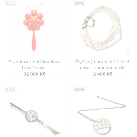
NOVÉ
NOVÉ
Grandiozní zlatá korálová
Čtyřřadý náramek z říčních
brož / závěs
perel - zapínání mašle
32 000 Kč
2 400 Kč
NOVÉ
NOVÉ