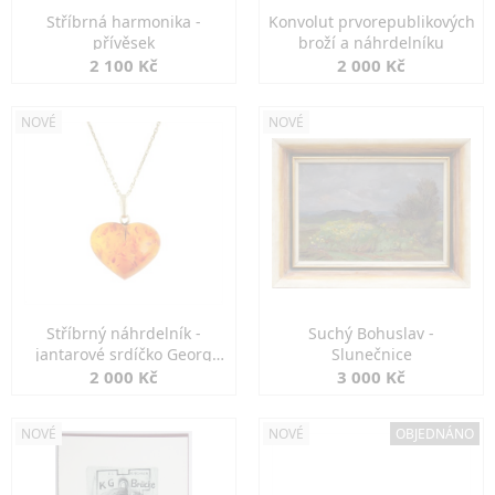
Stříbrná harmonika -
Konvolut prvorepublikových
přívěsek
broží a náhrdelníku
2 100 Kč
2 000 Kč
NOVÉ
NOVÉ
Stříbrný náhrdelník -
Suchý Bohuslav -
jantarové srdíčko Georg
Slunečnice
Kramer
2 000 Kč
3 000 Kč
NOVÉ
NOVÉ
OBJEDNÁNO