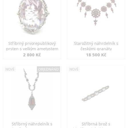
Stříbrný prvorepublikový
Starožitný náhrdelník s
prsten s velkým ametystem
českými granáty
2 800 Kč
18 500 Kč
NOVÉ
OBJEDNÁNO
NOVÉ
Stříbrný náhrdelník s
Stříbrná brož s