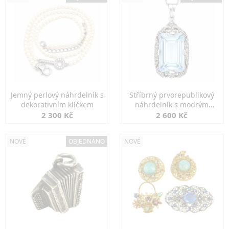
Jemný perlový náhrdelník s
Stříbrný prvorepublikový
dekorativním klíčkem
náhrdelník s modrým
spinelem
2 300 Kč
2 600 Kč
NOVÉ
OBJEDNÁNO
NOVÉ