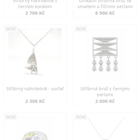
Stříbrný náhrdelník s
Unikátní stříbrná brož se
černým korálem
smaltem a říčními perlami
2 700 Kč
6 900 Kč
NOVÉ
NOVÉ
Stříbrný náhrdelník - surfař
Stříbrná brož s černými
perlami
2 300 Kč
2 000 Kč
NOVÉ
NOVÉ