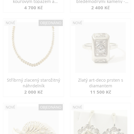
kouřovým topazem a
bleděmodrými kameny -
markazity
jemná elegance
4 700 Kč
2 400 Kč
NOVÉ
OBJEDNÁNO
NOVÉ
Stříbrný zlacený starožitný
Zlatý art-deco prsten s
náhrdelník
diamantem
2 000 Kč
11 500 Kč
NOVÉ
OBJEDNÁNO
NOVÉ