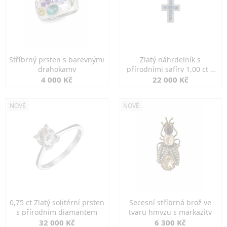
Stříbrný prsten s barevnými
Zlatý náhrdelník s
drahokamy
přírodními safíry 1,00 ct a
diamanty
4 000 Kč
22 000 Kč
NOVÉ
NOVÉ
0,75 ct Zlatý solitérní prsten
Secesní stříbrná brož ve
s přírodním diamantem
tvaru hmyzu s markazity
32 000 Kč
6 300 Kč