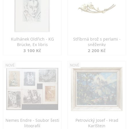
Kulhánek Oldřich - KG
Stříbrná brož s perlami -
Brücke, Ex libris
sněženky
3 100 Kč
2 200 Kč
NOVÉ
NOVÉ
Nemes Endre - Soubor šesti
Petrovický Josef - Hrad
litografií
Karlštejn