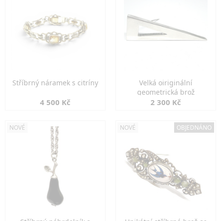
Stříbrný náramek s citríny
Velká oiriginální
geometrická brož
4 500 Kč
2 300 Kč
NOVÉ
NOVÉ
OBJEDNÁNO