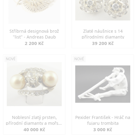
Stříbrná designová brož
Zlaté náušnice s 14
"list" - Andreas Daub
přírodními diamanty
2 200 Kč
39 200 Kč
NOVÉ
NOVÉ
Noblesní zlatý prsten,
Pexider František - Hráč na
přírodní diamanty a mořské
fujaru trombita
perly
40 000 Kč
3 000 Kč