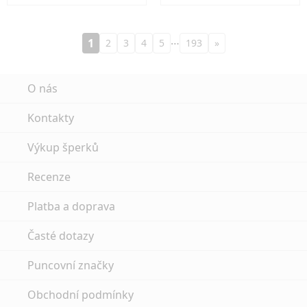
…
1
2
3
4
5
193
»
O nás
Kontakty
Výkup šperků
Recenze
Platba a doprava
Časté dotazy
Puncovní značky
Obchodní podmínky