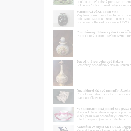
podšálkem. Vídeňský porcelán. Rozmě
cukřenky 12,5 cm, mlékovky 9 cm, šá
Majoliková váza, Lotte Fink
Majoliková váza soudkovitá, se zúže
stékavou glazurou. Reliéfní dekor. Z
přičtenou Lottě Fink, činnou kol 1920 
Porcelánový flakon výška 7 cm šířk
Porcelánový flakon s květinovým mot
Starožitný porcelánový flakon
Starožitný porcelánový flakon ,Malba
Doza Motýl růžový porcelán,Slavk
Porcelánová doza s víčkem,značeno 
stav,nepoškozeno.
Funkcionalistická jídelní souprav
Stará art deco jídelní souprava pro 
kusů, produkce porcelánky Bohemia v
dílech zespodu (viz foto). Sestává z: 
Konvička ve stylu ART-DECO, egy
Keramická konvička se vzácně vídaný