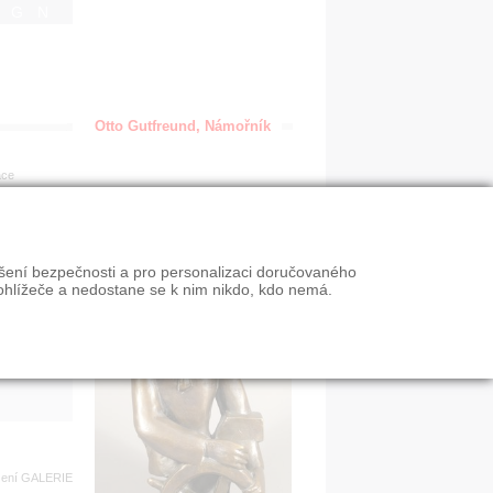
IGN
Otto Gutfreund, Námořník
ace
en
ýšení bezpečnosti a pro personalizaci doručovaného
VY
ohlížeče a nedostane se k nim nikdo, kdo nemá.
n slevy
zení
GALERIE