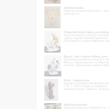
Závěsná maska
Závěsná keramická hlava ženy - nezn
výška 21 cm
Chlapeček krmící zajíce, porcelá
Staré porcelánové sousoší s půvabným 
zajíčky. Figurální částečně glazovan
SCHAUBACH z města Wallendorf, založ
Barzoj - chrt s nahou dívkou, po
Glazované porcelánové sousoší s nah
Barzoj ). Figurka pochází ze 60tých l
mazlíčků. Německá porcelánka FASOL
Putto - Alegorie jara
Figurální keramika tvrdě slinutého st
(* 17. 7. 1873 v Hejnicích (Haindorf) 
Keramické škole v Teplicích, na Münc
Vídeňský porcelán
Exlkuzivní historický snídaňový set -