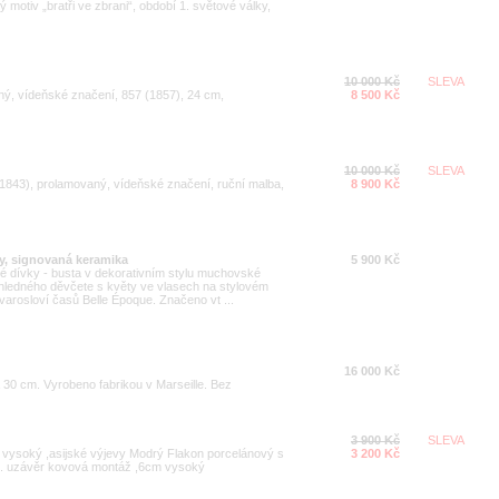
motiv „bratři ve zbrani“, období 1. světové války,
10 000 Kč
SLEVA
ý, vídeňské značení, 857 (1857), 24 cm,
8 500 Kč
10 000 Kč
SLEVA
u 1843), prolamovaný, vídeňské značení, ruční malba,
8 900 Kč
ky, signovaná keramika
5 900 Kč
dé dívky - busta v dekorativním stylu muchovské
hledného děvčete s květy ve vlasech na stylovém
tvarosloví časů Belle Époque. Značeno vt ...
16 000 Kč
30 cm. Vyrobeno fabrikou v Marseille. Bez
3 900 Kč
SLEVA
 vysoký ,asijské výjevy Modrý Flakon porcelánový s
3 200 Kč
m. uzávěr kovová montáž ,6cm vysoký