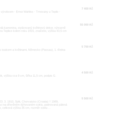
7 400 Kč
 výrobcem - Ernst Wahliss - Trnovany u Teplic -
55 000 Kč
dá kamenina, stylizovaný květinový dekor, výtvarně
ora Teplice kolem roku 1915, značeno, výška 43,5 cm
5 700 Kč
s toulcem a květinami, Německo (Passau), 1. třetina
4 500 Kč
ik, výška cca 9 cm, šiřka 11,5 cm, podpis G.
5 500 Kč
3. 3. 1910, Split, Chorvatsko (Croatia) † 1989,
áci na dřevěném dýhovaném soklu, patinovaná pálená
o, celková výška 35 cm, rozměr soklu ...