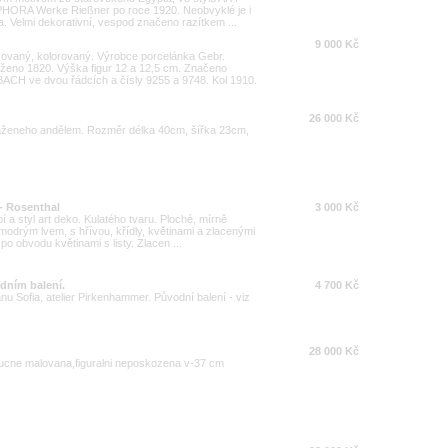
ORA Werke Rießner po roce 1920. Neobvyklé je i
. Velmi dekorativní, vespod značeno razítkem ...
9 000 Kč
zovaný, kolorovaný. Výrobce porcelánka Gebr.
ženo 1820. Výška figur 12 a 12,5 cm. Značeno
CH ve dvou řádcích a čísly 9255 a 9748. Kol 1910.
26 000 Kč
taženeho andělem. Rozměr délka 40cm, šířka 23cm,
- Rosenthal
3 000 Kč
 a styl art deko. Kulatého tvaru. Ploché, mírně
odrým lvem, s hřívou, křídly, květinami a zlacenými
o obvodu květinami s listy. Zlacen ...
dním balení.
4 700 Kč
u Sofia, atelier Pirkenhammer. Původní balení - viz
28 000 Kč
ucne malovana,figuralni neposkozena v-37 cm