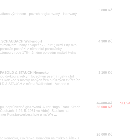
3 800 Kč
ačeno výrobcem - povrch neglazovaný - lakovaný -
nka SCHAUBACH Wallendorf
4 900 Kč
motivem - nahý chlapeček ( Putti ) krmí listy dva
ý porcelán pochází z německé porcelánky
enou v roce 1764. Jméno po svém majiteli Heinz ...
rc. FASOLD & STAUCH Německo
3 100 Kč
ou dívkou a velkým loveckým psem ( ruský chrt
et z kolekce s motivy nahých žen a různých zvířecích
D & STAUCH z města Wallendorf . Vespod n ...
40 000 Kč
SLEVA
řepu, neprůhledně glazovaná. Autor Hugo Franz Kirsch
35 000 Kč
v Čechách, † 24. 5. 1961 ve Vídni). Studium na
hner Kunstgewerbeschule a na Wie ...
26 000 Kč
 tác,konvička, cukřenka, konvička na mléko a šálek s