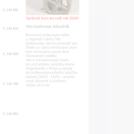
č. 143 495
Správný kurs po celý rok 2026!
Otto Gutfreund, Námořník
č. 142 832
Bronzová soška byla odlita
z originální sádry Otto
Gutfreunda, kterou posoudil doc.
Šetlík a v rámci limitované série
bylo zhotoveno pouze šest
č. 142 839
číslovaných odlitků.
Jde o nerealizovaný návrh
na sochařskou výzdobu domu
Anglobanky v Praze a spadá
do Gutfreundova třetího tvůrčího
období (1920 - 1925) - období
nové věcnosti a civilismu.
č. 142 786
Výška 24,4 cm.
č. 142 081