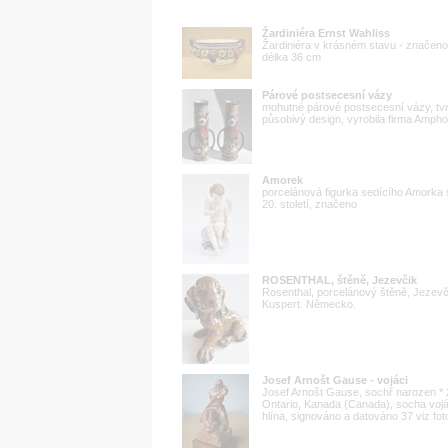
Žardiniéra Ernst Wahliss
Žardiniéra v krásném stavu - značeno
délka 36 cm
Párové postsecesní vázy
mohutné párové postsecesní vázy, tvr
působivý design, vyrobila firma Amph
Amorek
porcelánová figurka sedícího Amorka 
20. století, značeno
ROSENTHAL, štěně, Jezevčik
Rosenthal, porcelánový štěně, Jezevč
Kuspert. Německo.
Josef Arnošt Gause - vojáci
Josef Arnošt Gause, sochř narozen * 2
Ontario, Kanada (Canada), socha voj
hlína, signováno a datováno 37 viz fot