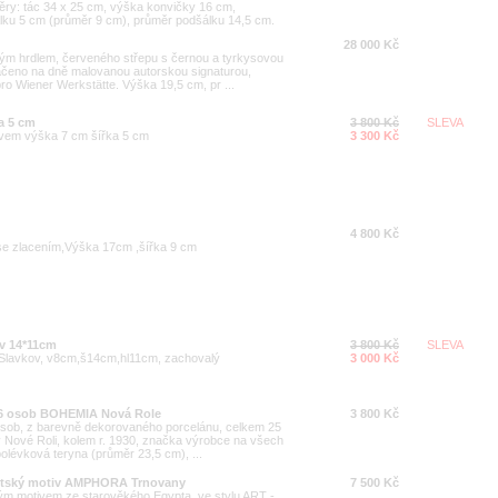
ry: tác 34 x 25 cm, výška konvičky 16 cm,
lku 5 cm (průměr 9 cm), průměr podšálku 14,5 cm.
28 000 Kč
ným hrdlem, červeného střepu s černou a tyrkysovou
načeno na dně malovanou autorskou signaturou,
pro Wiener Werkstätte. Výška 19,5 cm, pr ...
a 5 cm
3 800 Kč
SLEVA
ivem výška 7 cm šířka 5 cm
3 300 Kč
4 800 Kč
 se zlacením,Výška 17cm ,šířka 9 cm
ov 14*11cm
3 800 Kč
SLEVA
Slavkov, v8cm,š14cm,hl11cm, zachovalý
3 000 Kč
a 6 osob BOHEMIA Nová Role
3 800 Kč
6 osob, z barevně dekorovaného porcelánu, celkem 25
 Nové Roli, kolem r. 1930, značka výrobce na všech
polévková teryna (průměr 23,5 cm), ...
ptský motiv AMPHORA Trnovany
7 500 Kč
m motivem ze starověkého Egypta, ve stylu ART -