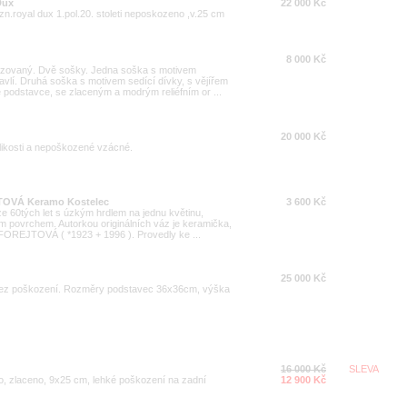
Dux
22 000 Kč
 zn.royal dux 1.pol.20. stoleti neposkozeno ,v.25 cm
8 000 Kč
lazovaný. Dvě sošky. Jedna soška s motivem
vlí. Druhá soška s motivem sedící dívky, s vějířem
podstavce, se zlaceným a modrým reliéfním or ...
20 000 Kč
likosti a nepoškozené vzácné.
JTOVÁ Keramo Kostelec
3 600 Kč
e 60tých let s úzkým hrdlem na jednu květinu,
 povrchem. Autorkou originálních váz je keramička,
 FOREJTOVÁ ( *1923 + 1996 ). Provedly ke ...
25 000 Kč
 Bez poškození. Rozměry podstavec 36x36cm, výška
16 000 Kč
SLEVA
, zlaceno, 9x25 cm, lehké poškození na zadní
12 900 Kč