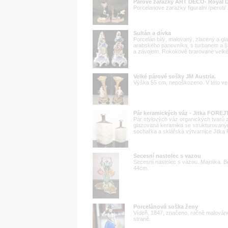
Parove zarazky ART DECO- Royal 
Porcelanove zarazky figuralni /pieroti/
Sultán a dívka
Porcelán bílý, malovaný, zlacený a g
arabského panovníka, s turbanem a ša
a závojem. Rokokově tvarované velké 
Velké párové sošky JM Austria.
Výška 55 cm, nepoškozeno. V této ve
Pár keramických váz - Jitka FORE
Pár stylových váz organických tvarů z
glazovaná keramika se strukturovaným
sochařka a sklářská výtvarnice Jitka
Secesní nastolec s vazou
Secesní nastolec s vázou. Majolika.
44cm.
Porcelánová soška ženy
Vídeň, 1847, značeno, ručně malováno
straně.