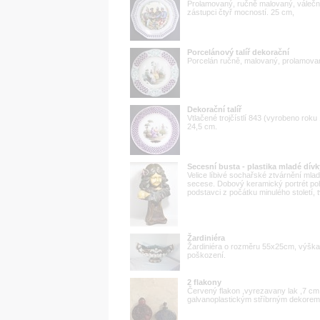
Prolamovaný, ručně malovaný, válečný 
zástupci čtyř mocností. 25 cm,
Porcelánový talíř dekorační
Porcelán ručně, malovaný, prolamovan
Dekorační talíř
Vtlačené trojčístlí 843 (vyrobeno rok
24,5 cm.
Secesní busta - plastika mladé dív
Velice líbivé sochařské ztvárnění mla
secese. Dobový keramický portrét po
podstavci z počátku minulého století, 
Žardiniéra
Žardiniéra o rozměru 55x25cm, výška 
poškození.
2 flakony
Červený flakon ,vyrezavany lak ,7 cm
galvanoplastickým stříbrným dekore