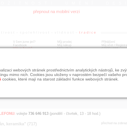
ROŽITNOSTI UMĚNÍ DES
přepnout na mobilní verzi
V čem jsme jiní?
Můj prodej
Přihlášení
Facebook
Můj nákup
Můj účet / Registr
Výkup šperků
Moje album
GDPR
/
AML
Jen poslední d
Í
alizaci webových stránek prostřednictvím analytických nástrojů, ke zv
BDOBÍ
STÁŘÍ NABÍDKY
ŘAZENÍ
SLE
tingu mimo nich. Cookies jsou uloženy v naprostém bezpečí vašeho pr
všechno
nejnovější napřed
je
é
cookies, které mají na starost základní funkce webových stránek.
jen poslední den
podle cen sestupně
jen poslední týden
jen poslední měsíc
ELEFONU:
volejte
736 646 913
(pondělí - čtvrtek, 13 - 18 hod.)
án, keramika" (717)
přechod na zobra