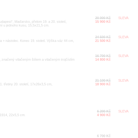
20 000 Kč
SLEVA
dapest“, Maďarsko, přelom 19. a 20. století,
15 900 Kč
ní u jednoho kusu, 15,5x21,5 cm.
24 500 Kč
SLEVA
 + nástolec. Konec 19. století. Výška váz 44 cm,
21 500 Kč
16 700 Kč
SLEVA
, značený vtlačeným štítem a vtlačeným trojčíslím
14 800 Kč
21 100 Kč
SLEVA
. třetiny 20. století, 17x26x3,5 cm,
18 900 Kč
6 200 Kč
SLEVA
 1914, 22x5,5 cm.
4 900 Kč
6 700 Kč