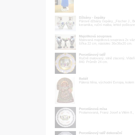
Džbány - čepáky
Párové džbány čepáky, „Fischer J., Bu
keramika, ruční malba, lehké poškoze
Majoliková souprava
Malovaná majoliková souprava 2x váza
šířka 22 cm, nástolec 36x36x20 cm.
Porcelánový talíř
Ručně malovaný, silně zlacený, Vídeň
840. Průměr 24 cm.
Reliéf
Pálená hlína, východní Evropa, kolem 1
Porcelánová mísa
Prolamovaná, Franz Josef a Vilém II.,
Porcelánový talíř dekorační