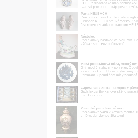
DECO z trnovanské manufaktury AMPH
tvarové provedení - nápojová konvička
Putta HEUBACH
Dvě putta s vázičkou. Porcelán negla
Heubach A. G., Lichte, Německo. Zalo
čtvercovou značkou s nápisem HEU BA
Nástolec
Porcelánový nastolec ve tvaru vozu 
výška 46cm. Bez poškození.
Velká porcelánová dóza, modrý lev 
Bílý, modrý a zlacený porcelán. Období
klenuté víčko. Zdobené stylizovaným m
konturami. Spodní část dózy zdobená p
Čajová sada Sofia - komplet v půvo
Sada luxusního karlovarského porcelán
foto. Bezvadné.
Zamecká porcelanová vaza
Porcelanova vaza v kovove montazi,r
zn.Dresden ,konec 19.stoleti