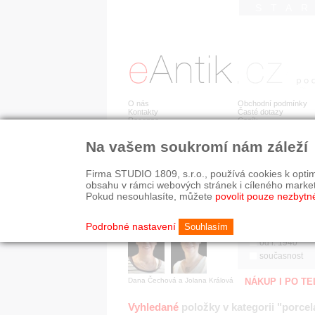
STA
O nás
Obchodní podmínky
Kontakty
Časté dotazy
Recenze
Ceník
Na vašem soukromí nám záleží
Jsme prověřená firma
RYCHLÉ HLEDÁN
V oboru působíme 22 let!
Firma STUDIO 1809, s.r.o., používá cookies k optim
Zákazníci u nás oceňují:
HISTORICKÉ O
obsahu v rámci webových stránek i cíleného marke
■ odborné zázemí
všechno
Pokud nesouhlasíte, můžete
povolit pouze nezbytn
■ bezpečné prostředí
před r. 1800
■ přátelskou atmosféru
19. stol.
Podrobné nastavení
Souhlasím
1890-1940
od r. 1940
současnost
Dana Čechová a Jolana Králová
NÁKUP I PO T
Vyhledané
položky v kategorii "porcel