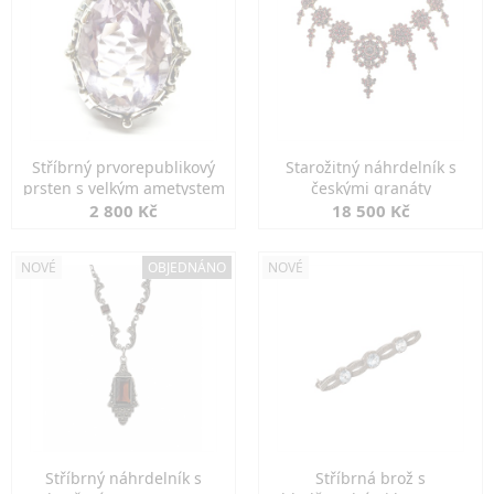
Stříbrný prvorepublikový
Starožitný náhrdelník s
prsten s velkým ametystem
českými granáty
2 800 Kč
18 500 Kč
NOVÉ
OBJEDNÁNO
NOVÉ
Stříbrný náhrdelník s
Stříbrná brož s