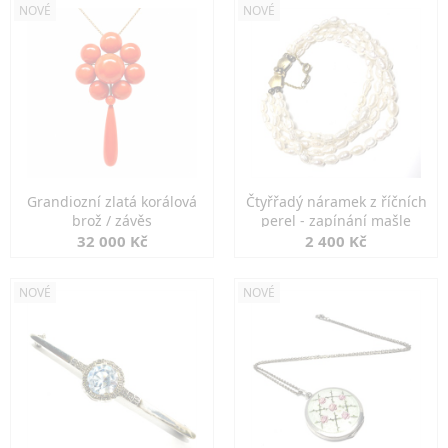
NOVÉ
NOVÉ
Grandiozní zlatá korálová
Čtyřřadý náramek z říčních
brož / závěs
perel - zapínání mašle
32 000 Kč
2 400 Kč
NOVÉ
NOVÉ