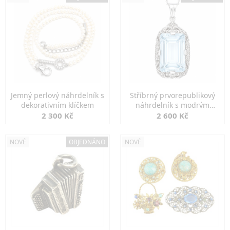
Jemný perlový náhrdelník s
Stříbrný prvorepublikový
dekorativním klíčkem
náhrdelník s modrým
spinelem
2 300 Kč
2 600 Kč
NOVÉ
OBJEDNÁNO
NOVÉ