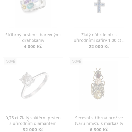
Stříbrný prsten s barevnými
Zlatý náhrdelník s
drahokamy
přírodními safíry 1,00 ct a
diamanty
4 000 Kč
22 000 Kč
NOVÉ
NOVÉ
0,75 ct Zlatý solitérní prsten
Secesní stříbrná brož ve
s přírodním diamantem
tvaru hmyzu s markazity
32 000 Kč
6 300 Kč