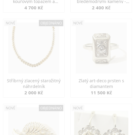
kouřovým topazem a
bleděmodrými kameny -
markazity
jemná elegance
4 700 Kč
2 400 Kč
NOVÉ
OBJEDNÁNO
NOVÉ
Stříbrný zlacený starožitný
Zlatý art-deco prsten s
náhrdelník
diamantem
2 000 Kč
11 500 Kč
NOVÉ
OBJEDNÁNO
NOVÉ