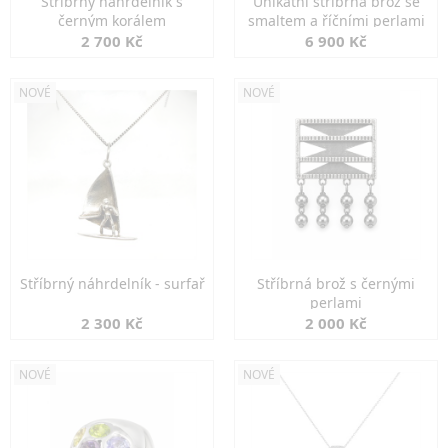
Stříbrný náhrdelník s
Unikátní stříbrná brož se
černým korálem
smaltem a říčními perlami
2 700 Kč
6 900 Kč
NOVÉ
NOVÉ
Stříbrný náhrdelník - surfař
Stříbrná brož s černými
perlami
2 300 Kč
2 000 Kč
NOVÉ
NOVÉ