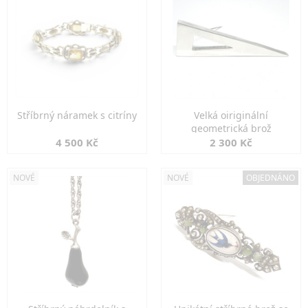
Stříbrný náramek s citríny
Velká oiriginální
geometrická brož
4 500 Kč
2 300 Kč
NOVÉ
NOVÉ
OBJEDNÁNO