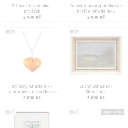
Stříbrná harmonika -
Konvolut prvorepublikových
přívěsek
broží a náhrdelníku
2 100 Kč
2 000 Kč
NOVÉ
NOVÉ
Stříbrný náhrdelník -
Suchý Bohuslav -
jantarové srdíčko Georg
Slunečnice
Kramer
2 000 Kč
3 000 Kč
NOVÉ
NOVÉ
OBJEDNÁNO