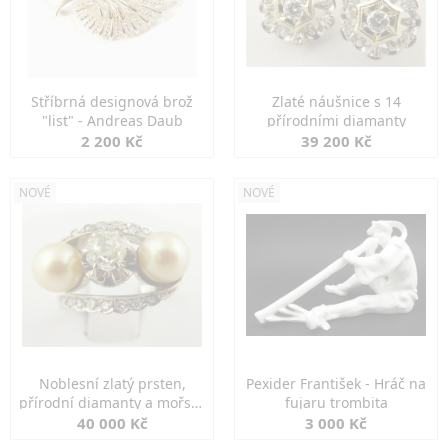
Stříbrná designová brož
Zlaté náušnice s 14
"list" - Andreas Daub
přírodními diamanty
2 200 Kč
39 200 Kč
NOVÉ
NOVÉ
Noblesní zlatý prsten,
Pexider František - Hráč na
přírodní diamanty a mořské
fujaru trombita
perly
40 000 Kč
3 000 Kč