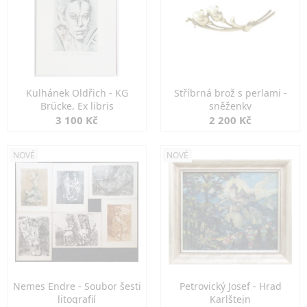
Kulhánek Oldřich - KG
Stříbrná brož s perlami -
Brücke, Ex libris
sněženky
3 100 Kč
2 200 Kč
NOVÉ
NOVÉ
Nemes Endre - Soubor šesti
Petrovický Josef - Hrad
litografií
Karlštejn