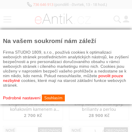
736 646 913
(pondělí - čtvrtek, 13 - 18 hod.)
KATEGORIE
Na vašem soukromí nám záleží
NOVÉ
NOVÉ
OBJEDNÁNO
Firma STUDIO 1809, s.r.o., používá cookies k optimalizaci
webových stránek prostřednictvím analytických nástrojů, ke zvýšení
bezpečnosti a pro personalizaci doručovaného obsahu v rámci
webových stránek i cíleného marketingu mimo nich. Cookies jsou
uloženy v naprostém bezpečí vašeho prohlížeče a nedostane se k
nim nikdo, kdo nemá. Pokud nesouhlasíte, můžete
povolit pouze
nezbytné
cookies, které mají na starost základní funkce webových
stránek.
Podrobné nastavení
Souhlasím
Elegantní stříbrná brož s
Zlatý kolier se smaragdy,
koňakovým kamenem a
brilianty a perlou
markazity
2 700 Kč
28 900 Kč
NOVÉ
OBJEDNÁNO
NOVÉ
OBJEDNÁNO