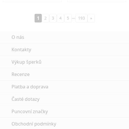
…
1
2
3
4
5
193
»
O nás
Kontakty
Výkup šperků
Recenze
Platba a doprava
Časté dotazy
Puncovní značky
Obchodní podmínky