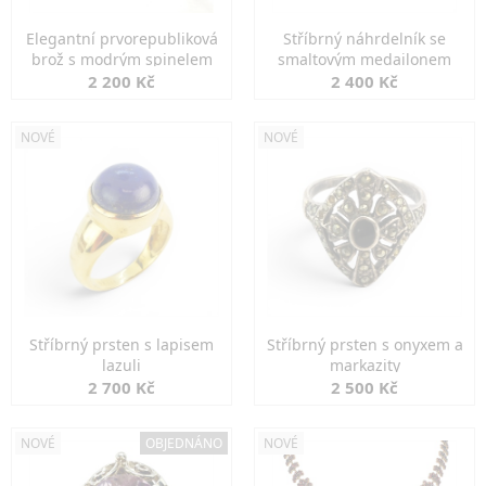
Elegantní prvorepubliková
Stříbrný náhrdelník se
brož s modrým spinelem
smaltovým medailonem
2 200 Kč
2 400 Kč
NOVÉ
NOVÉ
Stříbrný prsten s lapisem
Stříbrný prsten s onyxem a
lazuli
markazity
2 700 Kč
2 500 Kč
NOVÉ
OBJEDNÁNO
NOVÉ