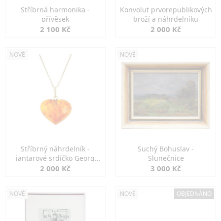
Stříbrná harmonika -
Konvolut prvorepublikových
přívěsek
broží a náhrdelníku
2 100 Kč
2 000 Kč
NOVÉ
NOVÉ
Stříbrný náhrdelník -
Suchý Bohuslav -
jantarové srdíčko Georg
Slunečnice
Kramer
2 000 Kč
3 000 Kč
NOVÉ
NOVÉ
OBJEDNÁNO