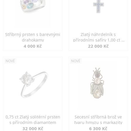
Stříbrný prsten s barevnými
Zlatý náhrdelník s
drahokamy
přírodními safíry 1,00 ct a
diamanty
4 000 Kč
22 000 Kč
NOVÉ
NOVÉ
0,75 ct Zlatý solitérní prsten
Secesní stříbrná brož ve
s přírodním diamantem
tvaru hmyzu s markazity
32 000 Kč
6 300 Kč