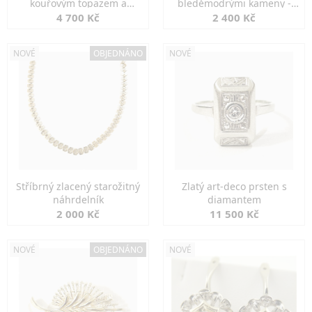
kouřovým topazem a
bleděmodrými kameny -
markazity
jemná elegance
4 700 Kč
2 400 Kč
NOVÉ
OBJEDNÁNO
NOVÉ
Stříbrný zlacený starožitný
Zlatý art-deco prsten s
náhrdelník
diamantem
2 000 Kč
11 500 Kč
NOVÉ
OBJEDNÁNO
NOVÉ