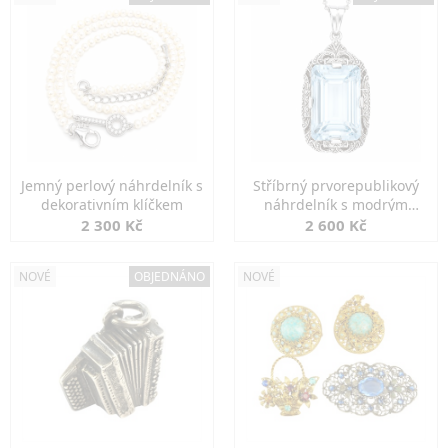
Jemný perlový náhrdelník s
Stříbrný prvorepublikový
dekorativním klíčkem
náhrdelník s modrým
spinelem
2 300 Kč
2 600 Kč
NOVÉ
OBJEDNÁNO
NOVÉ