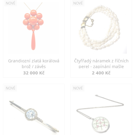
NOVÉ
NOVÉ
Grandiozní zlatá korálová
Čtyřřadý náramek z říčních
brož / závěs
perel - zapínání mašle
32 000 Kč
2 400 Kč
NOVÉ
NOVÉ