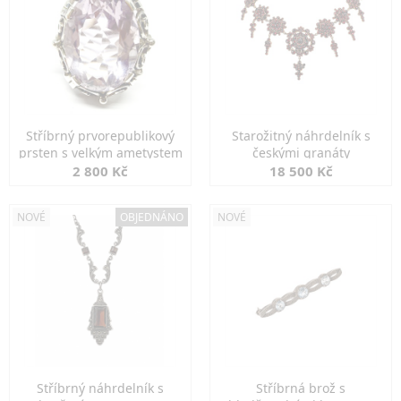
Stříbrný prvorepublikový
Starožitný náhrdelník s
prsten s velkým ametystem
českými granáty
2 800 Kč
18 500 Kč
NOVÉ
OBJEDNÁNO
NOVÉ
Stříbrný náhrdelník s
Stříbrná brož s