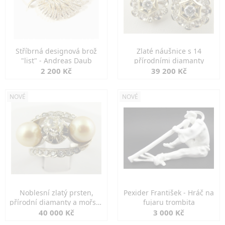
Stříbrná designová brož
Zlaté náušnice s 14
"list" - Andreas Daub
přírodními diamanty
2 200 Kč
39 200 Kč
NOVÉ
NOVÉ
Noblesní zlatý prsten,
Pexider František - Hráč na
přírodní diamanty a mořské
fujaru trombita
perly
40 000 Kč
3 000 Kč