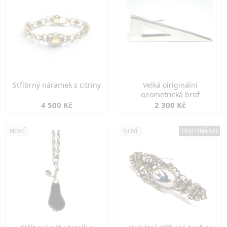
Stříbrný náramek s citríny
Velká oiriginální
geometrická brož
4 500 Kč
2 300 Kč
NOVÉ
NOVÉ
OBJEDNÁNO