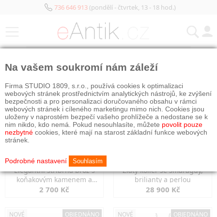
736 646 913
(pondělí - čtvrtek, 13 - 18 hod.)
KATEGORIE
Na vašem soukromí nám záleží
NOVÉ
OBJEDNÁNO
NOVÉ
OBJEDNÁNO
Firma STUDIO 1809, s.r.o., používá cookies k optimalizaci
webových stránek prostřednictvím analytických nástrojů, ke zvýšení
bezpečnosti a pro personalizaci doručovaného obsahu v rámci
webových stránek i cíleného marketingu mimo nich. Cookies jsou
uloženy v naprostém bezpečí vašeho prohlížeče a nedostane se k
nim nikdo, kdo nemá. Pokud nesouhlasíte, můžete
povolit pouze
nezbytné
cookies, které mají na starost základní funkce webových
stránek.
Podrobné nastavení
Souhlasím
Elegantní stříbrná brož s
Zlatý kolier se smaragdy,
koňakovým kamenem a
brilianty a perlou
markazity
2 700 Kč
28 900 Kč
NOVÉ
OBJEDNÁNO
NOVÉ
OBJEDNÁNO