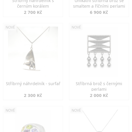
Stříbrný náhrdelník s
Unikátní stříbrná brož se
černým korálem
smaltem a říčními perlami
2 700 Kč
6 900 Kč
NOVÉ
NOVÉ
Stříbrný náhrdelník - surfař
Stříbrná brož s černými
perlami
2 300 Kč
2 000 Kč
NOVÉ
NOVÉ