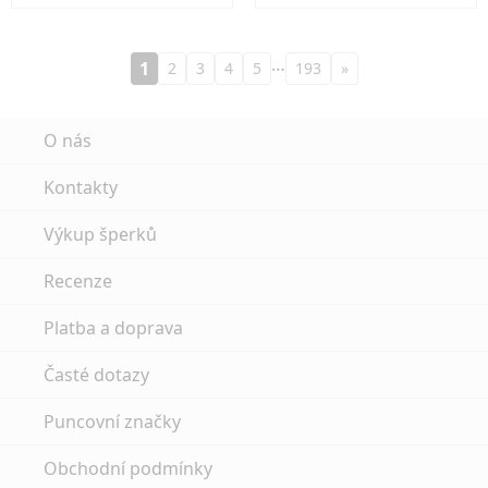
…
1
2
3
4
5
193
»
O nás
Kontakty
Výkup šperků
Recenze
Platba a doprava
Časté dotazy
Puncovní značky
Obchodní podmínky