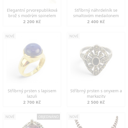
Elegantní prvorepubliková
Stříbrný náhrdelník se
brož s modrým spinelem
smaltovým medailonem
2 200 Kč
2 400 Kč
NOVÉ
NOVÉ
Stříbrný prsten s lapisem
Stříbrný prsten s onyxem a
lazuli
markazity
2 700 Kč
2 500 Kč
NOVÉ
OBJEDNÁNO
NOVÉ