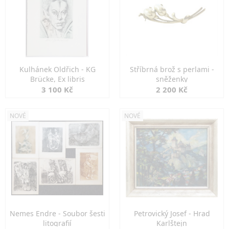
Kulhánek Oldřich - KG
Stříbrná brož s perlami -
Brücke, Ex libris
sněženky
3 100 Kč
2 200 Kč
NOVÉ
NOVÉ
Nemes Endre - Soubor šesti
Petrovický Josef - Hrad
litografií
Karlštejn