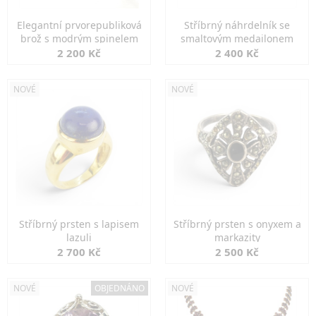
Elegantní prvorepubliková
Stříbrný náhrdelník se
brož s modrým spinelem
smaltovým medailonem
2 200 Kč
2 400 Kč
NOVÉ
NOVÉ
Stříbrný prsten s lapisem
Stříbrný prsten s onyxem a
lazuli
markazity
2 700 Kč
2 500 Kč
NOVÉ
OBJEDNÁNO
NOVÉ