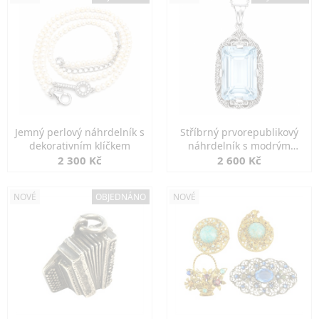
Jemný perlový náhrdelník s
Stříbrný prvorepublikový
dekorativním klíčkem
náhrdelník s modrým
spinelem
2 300 Kč
2 600 Kč
NOVÉ
OBJEDNÁNO
NOVÉ