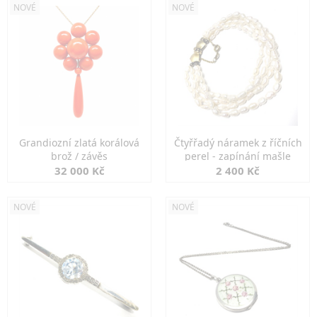
NOVÉ
NOVÉ
Grandiozní zlatá korálová
Čtyřřadý náramek z říčních
brož / závěs
perel - zapínání mašle
32 000 Kč
2 400 Kč
NOVÉ
NOVÉ