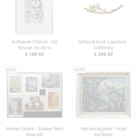
Kulhánek Oldřich - KG
Stříbrná brož s perlami -
Brücke, Ex libris
sněženky
3 100 Kč
2 200 Kč
NOVÉ
NOVÉ
Nemes Endre - Soubor šesti
Petrovický Josef - Hrad
litografií
Karlštejn