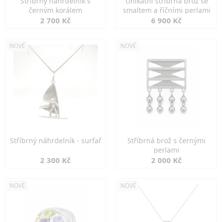
Stříbrný náhrdelník s
Unikátní stříbrná brož se
černým korálem
smaltem a říčními perlami
2 700 Kč
6 900 Kč
NOVÉ
NOVÉ
Stříbrný náhrdelník - surfař
Stříbrná brož s černými
perlami
2 300 Kč
2 000 Kč
NOVÉ
NOVÉ