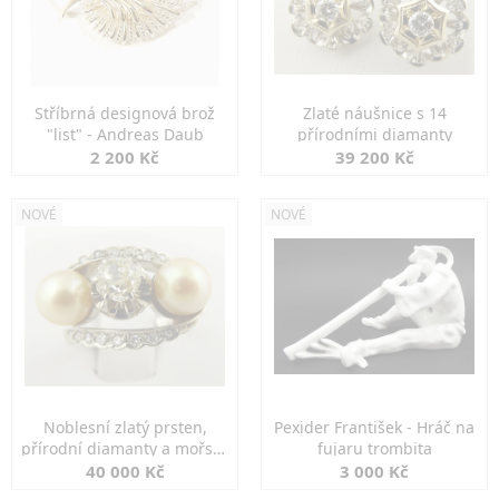
Stříbrná designová brož
Zlaté náušnice s 14
"list" - Andreas Daub
přírodními diamanty
2 200 Kč
39 200 Kč
NOVÉ
NOVÉ
Noblesní zlatý prsten,
Pexider František - Hráč na
přírodní diamanty a mořské
fujaru trombita
perly
40 000 Kč
3 000 Kč