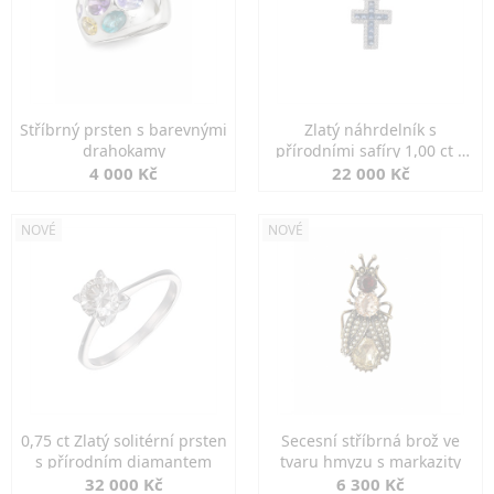
Stříbrný prsten s barevnými
Zlatý náhrdelník s
drahokamy
přírodními safíry 1,00 ct a
diamanty
4 000 Kč
22 000 Kč
NOVÉ
NOVÉ
0,75 ct Zlatý solitérní prsten
Secesní stříbrná brož ve
s přírodním diamantem
tvaru hmyzu s markazity
32 000 Kč
6 300 Kč