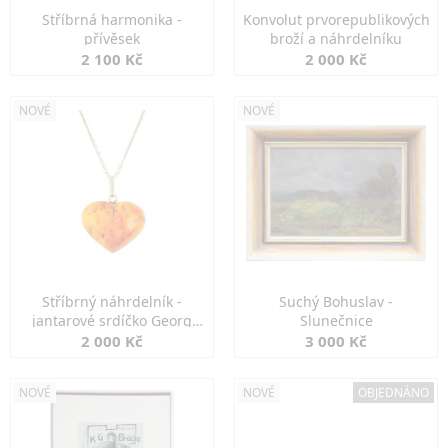
Stříbrná harmonika -
Konvolut prvorepublikových
přívěsek
broží a náhrdelníku
2 100 Kč
2 000 Kč
NOVÉ
NOVÉ
Stříbrný náhrdelník -
Suchý Bohuslav -
jantarové srdíčko Georg
Slunečnice
Kramer
2 000 Kč
3 000 Kč
NOVÉ
NOVÉ
OBJEDNÁNO