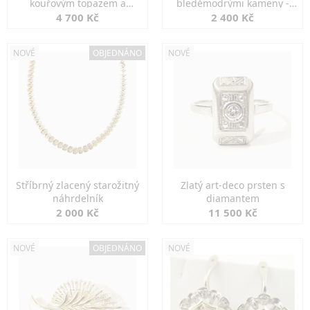
kouřovým topazem a
bleděmodrými kameny -
markazity
jemná elegance
4 700 Kč
2 400 Kč
NOVÉ
OBJEDNÁNO
NOVÉ
Stříbrný zlacený starožitný
Zlatý art-deco prsten s
náhrdelník
diamantem
2 000 Kč
11 500 Kč
NOVÉ
OBJEDNÁNO
NOVÉ