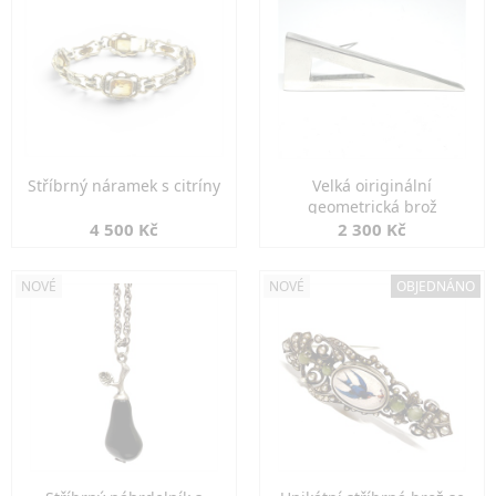
Stříbrný náramek s citríny
Velká oiriginální
geometrická brož
4 500 Kč
2 300 Kč
NOVÉ
NOVÉ
OBJEDNÁNO