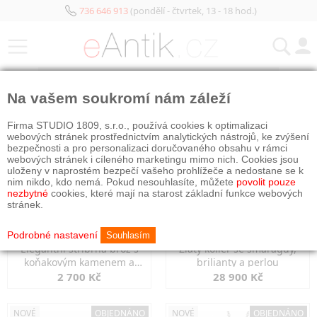
736 646 913
(pondělí - čtvrtek, 13 - 18 hod.)
KATEGORIE
Na vašem soukromí nám záleží
NOVÉ
OBJEDNÁNO
NOVÉ
OBJEDNÁNO
Firma STUDIO 1809, s.r.o., používá cookies k optimalizaci
webových stránek prostřednictvím analytických nástrojů, ke zvýšení
bezpečnosti a pro personalizaci doručovaného obsahu v rámci
webových stránek i cíleného marketingu mimo nich. Cookies jsou
uloženy v naprostém bezpečí vašeho prohlížeče a nedostane se k
nim nikdo, kdo nemá. Pokud nesouhlasíte, můžete
povolit pouze
nezbytné
cookies, které mají na starost základní funkce webových
stránek.
Podrobné nastavení
Souhlasím
Elegantní stříbrná brož s
Zlatý kolier se smaragdy,
koňakovým kamenem a
brilianty a perlou
markazity
2 700 Kč
28 900 Kč
NOVÉ
OBJEDNÁNO
NOVÉ
OBJEDNÁNO