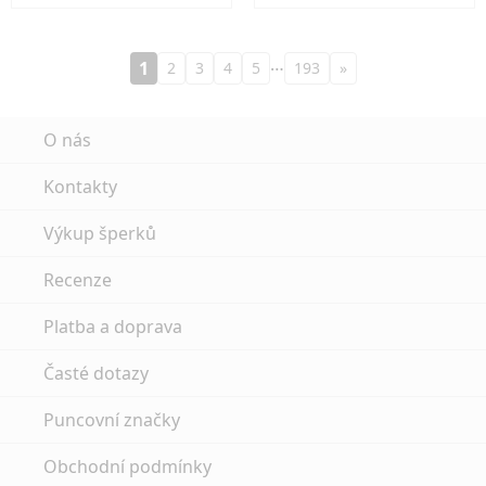
…
1
2
3
4
5
193
»
O nás
Kontakty
Výkup šperků
Recenze
Platba a doprava
Časté dotazy
Puncovní značky
Obchodní podmínky