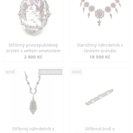
Stříbrný prvorepublikový
Starožitný náhrdelník s
prsten s velkým ametystem
českými granáty
2 800 Kč
18 500 Kč
NOVÉ
OBJEDNÁNO
NOVÉ
Stříbrný náhrdelník s
Stříbrná brož s