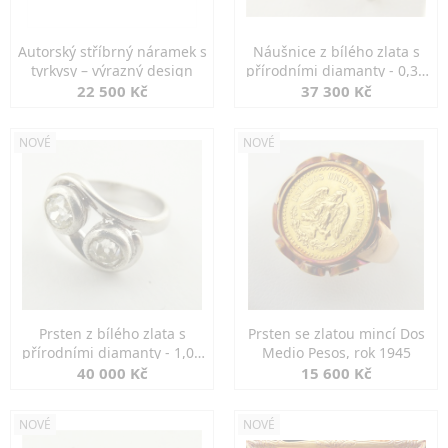
Autorský stříbrný náramek s
Náušnice z bílého zlata s
tyrkysy – výrazný design
přírodními diamanty - 0,30
ct
22 500 Kč
37 300 Kč
NOVÉ
NOVÉ
Prsten z bílého zlata s
Prsten se zlatou mincí Dos
přírodními diamanty - 1,00
Medio Pesos, rok 1945
ct
40 000 Kč
15 600 Kč
NOVÉ
NOVÉ