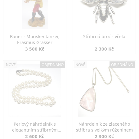
Bauer - Moriskentänzer,
Stříbrná brož - včela
Erasmus Grasser
3 500 Kč
2 300 Kč
NOVÉ
OBJEDNÁNO
NOVÉ
OBJEDNÁNO
Perlový náhrdelník s
Náhrdelník ze zlaceného
elegantním stříbrným
stříbra s velkým růženínem
zapínáním
2 600 Kč
2 300 Kč