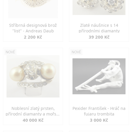
Stříbrná designová brož
Zlaté náušnice s 14
"list" - Andreas Daub
přírodními diamanty
2 200 Kč
39 200 Kč
NOVÉ
NOVÉ
Noblesní zlatý prsten,
Pexider František - Hráč na
přírodní diamanty a mořské
fujaru trombita
perly
40 000 Kč
3 000 Kč