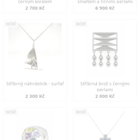
černým korálem
smaltem a říčními perlami
2 700 Kč
6 900 Kč
NOVÉ
NOVÉ
Stříbrný náhrdelník - surfař
Stříbrná brož s černými
perlami
2 300 Kč
2 000 Kč
NOVÉ
NOVÉ