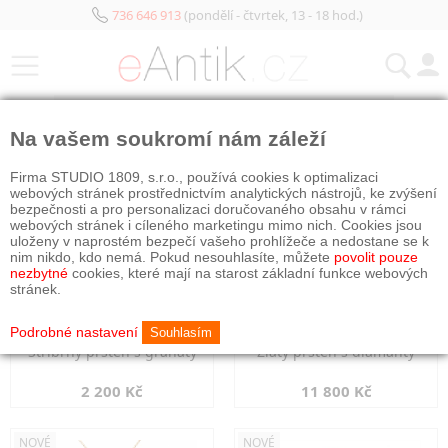
736 646 913
(pondělí - čtvrtek, 13 - 18 hod.)
KATEGORIE
Na vašem soukromí nám záleží
NOVÉ
NOVÉ
Firma STUDIO 1809, s.r.o., používá cookies k optimalizaci
webových stránek prostřednictvím analytických nástrojů, ke zvýšení
bezpečnosti a pro personalizaci doručovaného obsahu v rámci
webových stránek i cíleného marketingu mimo nich. Cookies jsou
uloženy v naprostém bezpečí vašeho prohlížeče a nedostane se k
nim nikdo, kdo nemá. Pokud nesouhlasíte, můžete
povolit pouze
nezbytné
cookies, které mají na starost základní funkce webových
stránek.
Podrobné nastavení
Souhlasím
Stříbrný prsten s granáty
Zlatý prsten s diamanty
2 200 Kč
11 800 Kč
NOVÉ
NOVÉ