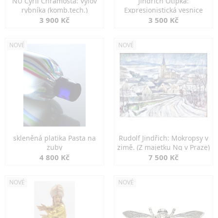
NU Cyril Chramosta: Výlov
Jindřich Otipka:
rybníka (komb.tech.)
Expresionistická vesnice
3 900 Kč
3 500 Kč
NOVÉ
NOVÉ
skleněná platika Pasta na
Rudolf Jindřich: Mokropsy v
zuby
zimě. (Z majetku Ng v Praze)
4 800 Kč
7 500 Kč
NOVÉ
NOVÉ