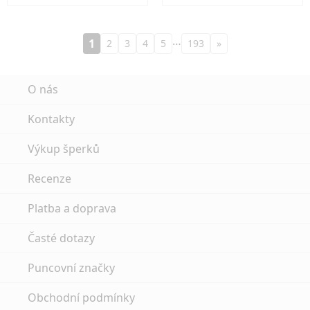
…
1
2
3
4
5
193
»
O nás
Kontakty
Výkup šperků
Recenze
Platba a doprava
Časté dotazy
Puncovní značky
Obchodní podmínky