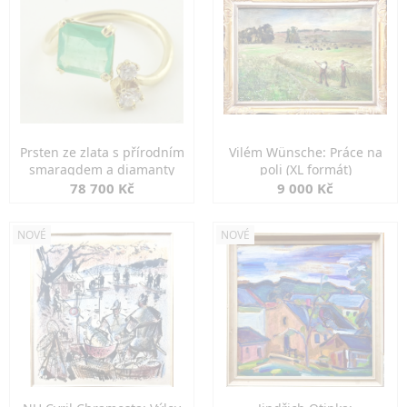
Prsten ze zlata s přírodním
Vilém Wünsche: Práce na
smaragdem a diamanty
poli (XL formát)
78 700 Kč
9 000 Kč
NOVÉ
NOVÉ