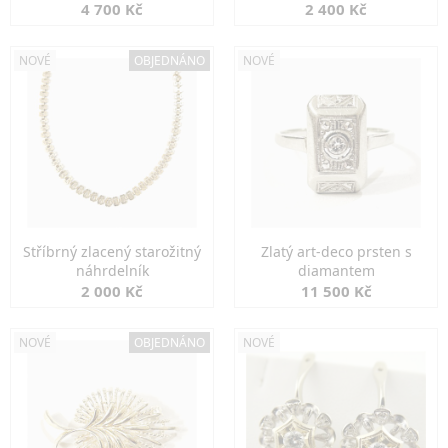
markazity
jemná elegance
4 700 Kč
2 400 Kč
NOVÉ
OBJEDNÁNO
NOVÉ
Stříbrný zlacený starožitný
Zlatý art-deco prsten s
náhrdelník
diamantem
2 000 Kč
11 500 Kč
NOVÉ
OBJEDNÁNO
NOVÉ