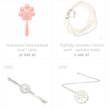
Grandiozní zlatá korálová
Čtyřřadý náramek z říčních
brož / závěs
perel - zapínání mašle
32 000 Kč
2 400 Kč
NOVÉ
NOVÉ