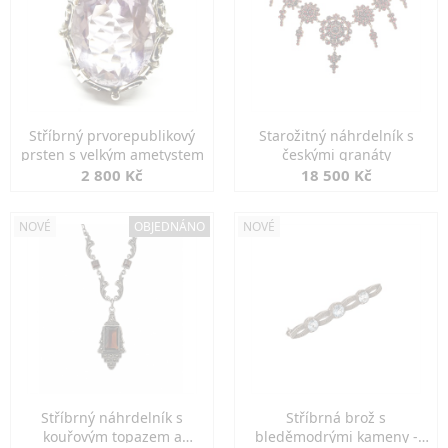
Stříbrný prvorepublikový
Starožitný náhrdelník s
prsten s velkým ametystem
českými granáty
2 800 Kč
18 500 Kč
NOVÉ
OBJEDNÁNO
NOVÉ
Stříbrný náhrdelník s
Stříbrná brož s
kouřovým topazem a
bleděmodrými kameny -