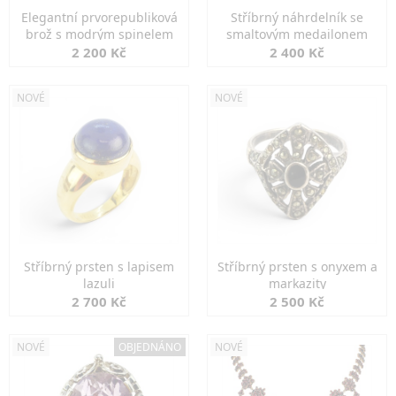
Elegantní prvorepubliková
Stříbrný náhrdelník se
brož s modrým spinelem
smaltovým medailonem
2 200 Kč
2 400 Kč
NOVÉ
NOVÉ
Stříbrný prsten s lapisem
Stříbrný prsten s onyxem a
lazuli
markazity
2 700 Kč
2 500 Kč
NOVÉ
OBJEDNÁNO
NOVÉ