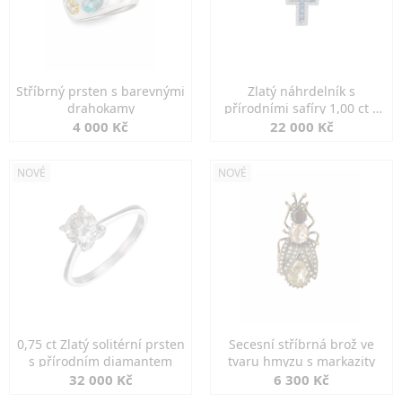
Stříbrný prsten s barevnými
Zlatý náhrdelník s
drahokamy
přírodními safíry 1,00 ct a
diamanty
4 000 Kč
22 000 Kč
NOVÉ
NOVÉ
0,75 ct Zlatý solitérní prsten
Secesní stříbrná brož ve
s přírodním diamantem
tvaru hmyzu s markazity
32 000 Kč
6 300 Kč