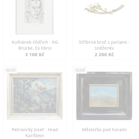
Kulhánek Oldřich - KG
Stříbrná brož s perlami -
Brücke, Ex libris
sněženky
3 100 Kč
2 200 Kč
NOVÉ
NOVÉ
Petrovický Josef - Hrad
Městečko pod horami
Karlštejn