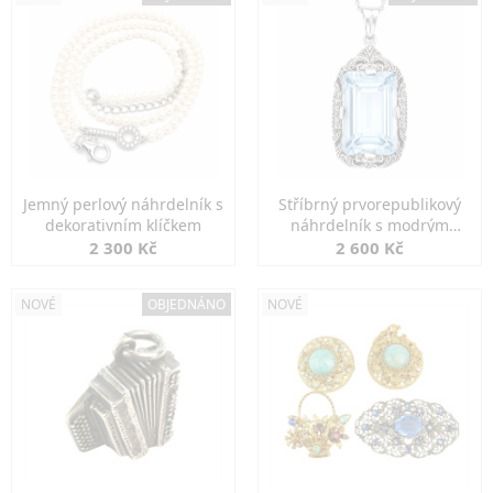
Jemný perlový náhrdelník s
Stříbrný prvorepublikový
dekorativním klíčkem
náhrdelník s modrým
spinelem
2 300 Kč
2 600 Kč
NOVÉ
OBJEDNÁNO
NOVÉ