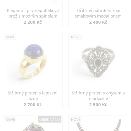
Elegantní prvorepubliková
Stříbrný náhrdelník se
brož s modrým spinelem
smaltovým medailonem
2 200 Kč
2 400 Kč
NOVÉ
NOVÉ
Stříbrný prsten s lapisem
Stříbrný prsten s onyxem a
lazuli
markazity
2 700 Kč
2 500 Kč
NOVÉ
OBJEDNÁNO
NOVÉ