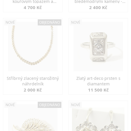
kouřovým topazem a
bleděmodrými kameny -
markazity
jemná elegance
4 700 Kč
2 400 Kč
NOVÉ
OBJEDNÁNO
NOVÉ
Stříbrný zlacený starožitný
Zlatý art-deco prsten s
náhrdelník
diamantem
2 000 Kč
11 500 Kč
NOVÉ
OBJEDNÁNO
NOVÉ