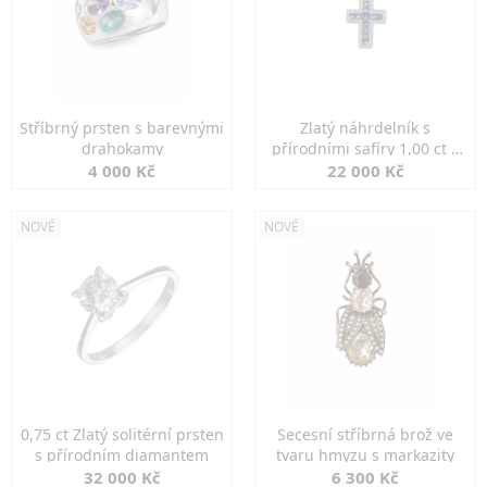
Stříbrný prsten s barevnými
Zlatý náhrdelník s
drahokamy
přírodními safíry 1,00 ct a
diamanty
4 000 Kč
22 000 Kč
NOVÉ
NOVÉ
0,75 ct Zlatý solitérní prsten
Secesní stříbrná brož ve
s přírodním diamantem
tvaru hmyzu s markazity
32 000 Kč
6 300 Kč