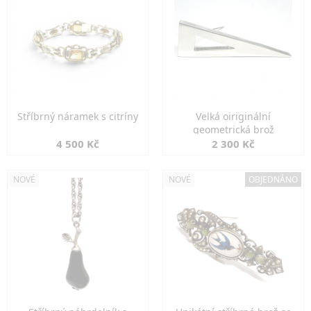
Stříbrný náramek s citríny
Velká oiriginální
geometrická brož
4 500 Kč
2 300 Kč
NOVÉ
NOVÉ
OBJEDNÁNO