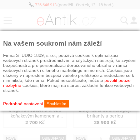
736 646 913
(pondělí - čtvrtek, 13 - 18 hod.)
KATEGORIE
Na vašem soukromí nám záleží
NOVÉ
NOVÉ
OBJEDNÁNO
Firma STUDIO 1809, s.r.o., používá cookies k optimalizaci
webových stránek prostřednictvím analytických nástrojů, ke zvýšení
bezpečnosti a pro personalizaci doručovaného obsahu v rámci
webových stránek i cíleného marketingu mimo nich. Cookies jsou
uloženy v naprostém bezpečí vašeho prohlížeče a nedostane se k
nim nikdo, kdo nemá. Pokud nesouhlasíte, můžete
povolit pouze
nezbytné
cookies, které mají na starost základní funkce webových
stránek.
Podrobné nastavení
Souhlasím
Elegantní stříbrná brož s
Zlatý kolier se smaragdy,
koňakovým kamenem a
brilianty a perlou
markazity
2 700 Kč
28 900 Kč
NOVÉ
OBJEDNÁNO
NOVÉ
OBJEDNÁNO