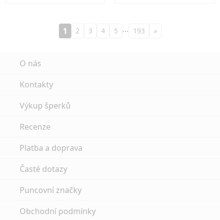
…
1
2
3
4
5
193
»
O nás
Kontakty
Výkup šperků
Recenze
Platba a doprava
Časté dotazy
Puncovní značky
Obchodní podmínky