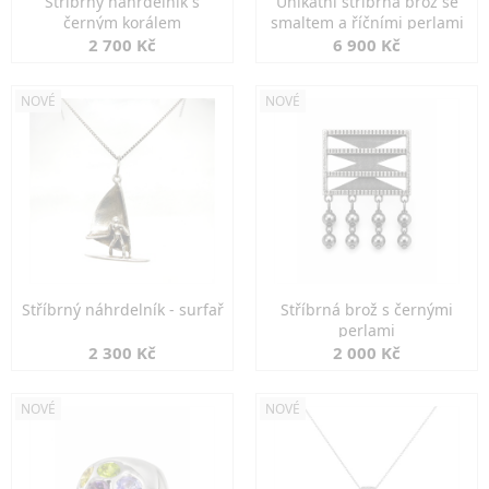
Stříbrný náhrdelník s
Unikátní stříbrná brož se
černým korálem
smaltem a říčními perlami
2 700 Kč
6 900 Kč
NOVÉ
NOVÉ
Stříbrný náhrdelník - surfař
Stříbrná brož s černými
perlami
2 300 Kč
2 000 Kč
NOVÉ
NOVÉ