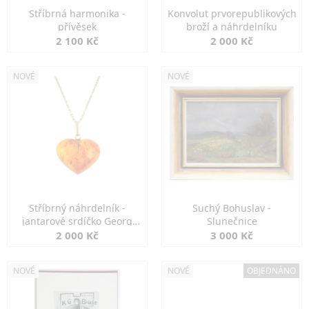
Stříbrná harmonika -
Konvolut prvorepublikových
přívěsek
broží a náhrdelníku
2 100 Kč
2 000 Kč
NOVÉ
NOVÉ
Stříbrný náhrdelník -
Suchý Bohuslav -
jantarové srdíčko Georg
Slunečnice
Kramer
2 000 Kč
3 000 Kč
NOVÉ
NOVÉ
OBJEDNÁNO