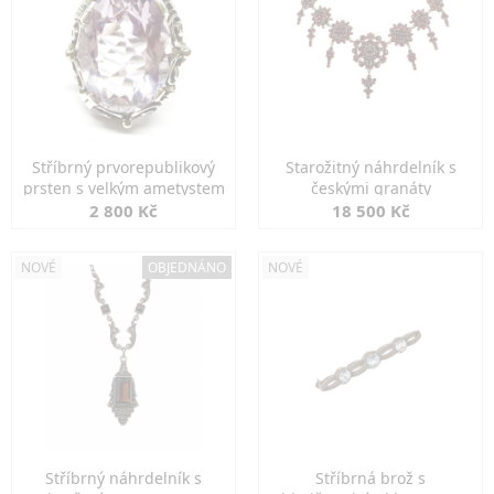
Stříbrný prvorepublikový
Starožitný náhrdelník s
prsten s velkým ametystem
českými granáty
2 800 Kč
18 500 Kč
NOVÉ
OBJEDNÁNO
NOVÉ
Stříbrný náhrdelník s
Stříbrná brož s