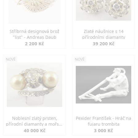
Stříbrná designová brož
Zlaté náušnice s 14
"list" - Andreas Daub
přírodními diamanty
2 200 Kč
39 200 Kč
NOVÉ
NOVÉ
Noblesní zlatý prsten,
Pexider František - Hráč na
přírodní diamanty a mořské
fujaru trombita
perly
40 000 Kč
3 000 Kč