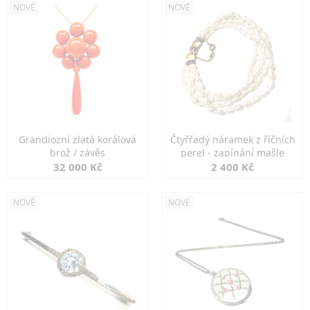
NOVÉ
NOVÉ
Grandiozní zlatá korálová
Čtyřřadý náramek z říčních
brož / závěs
perel - zapínání mašle
32 000 Kč
2 400 Kč
NOVÉ
NOVÉ