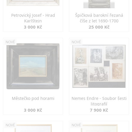
Petrovický Josef - Hrad
Špičková barokní řezaná
Karlštejn
číše z let 1690-1700
3 000 Kč
25 000 Kč
NOVÉ
NOVÉ
Městečko pod horami
Nemes Endre - Soubor šesti
litografií
3 000 Kč
7 900 Kč
NOVÉ
NOVÉ