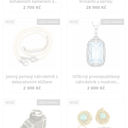
koňakovým kamenem a
brilianty a perlou
markazity
2 700 Kč
28 900 Kč
NOVÉ
OBJEDNÁNO
NOVÉ
OBJEDNÁNO
Jemný perlový náhrdelník s
Stříbrný prvorepublikový
dekorativním klíčkem
náhrdelník s modrým
spinelem
2 300 Kč
2 600 Kč
NOVÉ
OBJEDNÁNO
NOVÉ