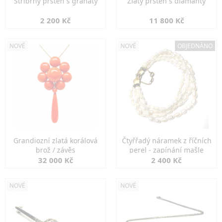
Stříbrný prsten s granáty
Zlatý prsten s diamanty
2 200 Kč
11 800 Kč
NOVÉ
NOVÉ
OBJEDNÁNO
Grandiozní zlatá korálová
Čtyřřadý náramek z říčních
brož / závěs
perel - zapínání mašle
32 000 Kč
2 400 Kč
NOVÉ
NOVÉ