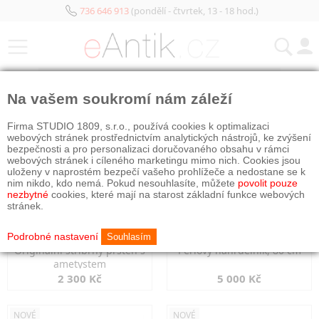
736 646 913
(pondělí - čtvrtek, 13 - 18 hod.)
KATEGORIE
Na vašem soukromí nám záleží
NOVÉ
NOVÉ
Firma STUDIO 1809, s.r.o., používá cookies k optimalizaci
webových stránek prostřednictvím analytických nástrojů, ke zvýšení
bezpečnosti a pro personalizaci doručovaného obsahu v rámci
webových stránek i cíleného marketingu mimo nich. Cookies jsou
uloženy v naprostém bezpečí vašeho prohlížeče a nedostane se k
nim nikdo, kdo nemá. Pokud nesouhlasíte, můžete
povolit pouze
nezbytné
cookies, které mají na starost základní funkce webových
stránek.
Podrobné nastavení
Souhlasím
Originální stříbrný prsten s
Perlový náhrdelník, 80 cm
ametystem
2 300 Kč
5 000 Kč
NOVÉ
NOVÉ