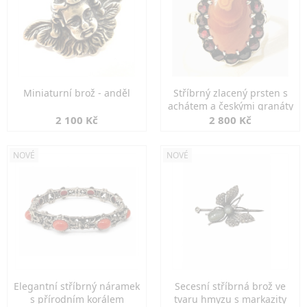
Miniaturní brož - anděl
Stříbrný zlacený prsten s
achátem a českými granáty
2 100 Kč
2 800 Kč
NOVÉ
NOVÉ
Elegantní stříbrný náramek
Secesní stříbrná brož ve
s přírodním korálem
tvaru hmyzu s markazity