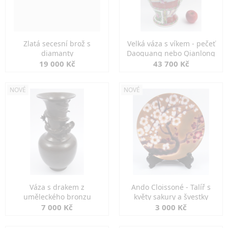
Zlatá secesní brož s
Velká váza s víkem - pečeť
diamanty
Daoguang nebo Qianlong
19 000 Kč
43 700 Kč
NOVÉ
NOVÉ
Váza s drakem z
Ando Cloissoné - Talíř s
uměleckého bronzu
květy sakury a švestky
7 000 Kč
3 000 Kč