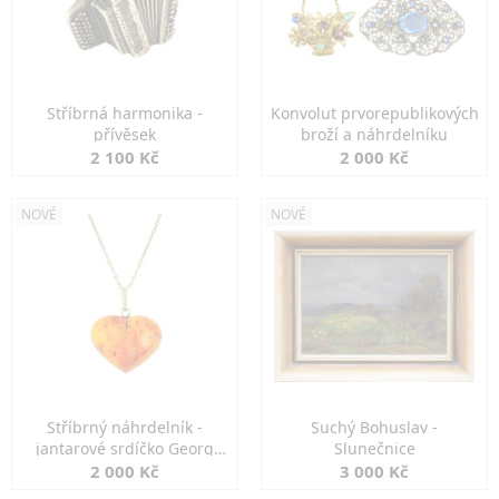
Stříbrná harmonika -
Konvolut prvorepublikových
přívěsek
broží a náhrdelníku
2 100 Kč
2 000 Kč
NOVÉ
NOVÉ
Stříbrný náhrdelník -
Suchý Bohuslav -
jantarové srdíčko Georg
Slunečnice
Kramer
2 000 Kč
3 000 Kč