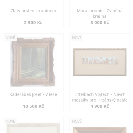
Zlatý prsten s rubínem
Mára Jaromír - Zvlněná
krajina
2 900 Kč
3 000 Kč
NOVÉ
NOVÉ
Kadeřábek Josef - V lese
Tittelbach Vojtěch - Návrh
mozaiky pro Hrzánský palác
10 500 Kč
4 900 Kč
NOVÉ
NOVÉ