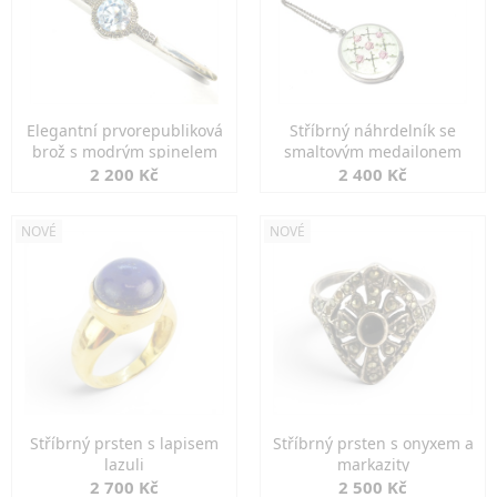
Elegantní prvorepubliková
Stříbrný náhrdelník se
brož s modrým spinelem
smaltovým medailonem
2 200 Kč
2 400 Kč
NOVÉ
NOVÉ
Stříbrný prsten s lapisem
Stříbrný prsten s onyxem a
lazuli
markazity
2 700 Kč
2 500 Kč