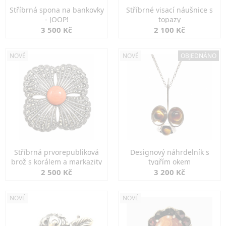
Stříbrná spona na bankovky
Stříbrné visací náušnice s
- JOOP!
topazy
3 500 Kč
2 100 Kč
NOVÉ
NOVÉ
OBJEDNÁNO
Stříbrná prvorepubliková
Designový náhrdelník s
brož s korálem a markazity
tygřím okem
2 500 Kč
3 200 Kč
NOVÉ
NOVÉ