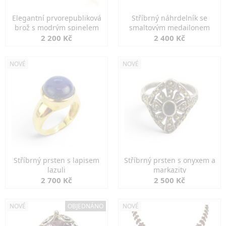
Elegantní prvorepubliková
Stříbrný náhrdelník se
brož s modrým spinelem
smaltovým medailonem
2 200 Kč
2 400 Kč
NOVÉ
NOVÉ
Stříbrný prsten s lapisem
Stříbrný prsten s onyxem a
lazuli
markazity
2 700 Kč
2 500 Kč
NOVÉ
OBJEDNÁNO
NOVÉ