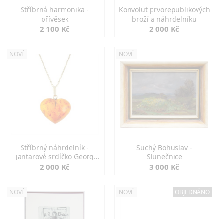
Stříbrná harmonika -
Konvolut prvorepublikových
přívěsek
broží a náhrdelníku
2 100 Kč
2 000 Kč
NOVÉ
NOVÉ
Stříbrný náhrdelník -
Suchý Bohuslav -
jantarové srdíčko Georg
Slunečnice
Kramer
2 000 Kč
3 000 Kč
NOVÉ
NOVÉ
OBJEDNÁNO