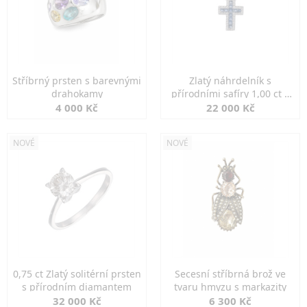
Stříbrný prsten s barevnými
Zlatý náhrdelník s
drahokamy
přírodními safíry 1,00 ct a
diamanty
4 000 Kč
22 000 Kč
NOVÉ
NOVÉ
0,75 ct Zlatý solitérní prsten
Secesní stříbrná brož ve
s přírodním diamantem
tvaru hmyzu s markazity
32 000 Kč
6 300 Kč