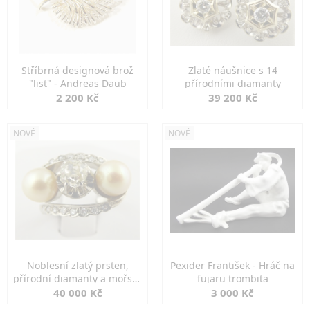
Stříbrná designová brož
Zlaté náušnice s 14
"list" - Andreas Daub
přírodními diamanty
2 200 Kč
39 200 Kč
NOVÉ
NOVÉ
Noblesní zlatý prsten,
Pexider František - Hráč na
přírodní diamanty a mořské
fujaru trombita
perly
40 000 Kč
3 000 Kč