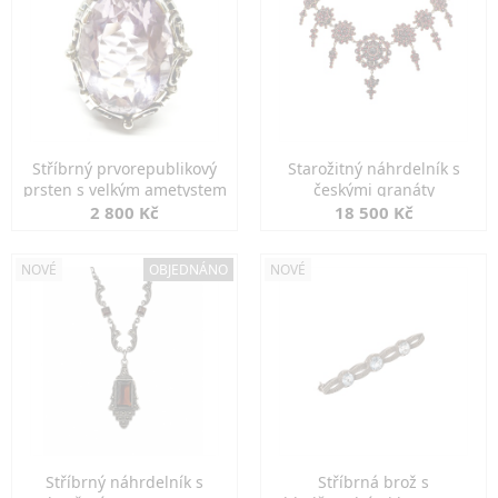
Stříbrný prvorepublikový
Starožitný náhrdelník s
prsten s velkým ametystem
českými granáty
2 800 Kč
18 500 Kč
NOVÉ
OBJEDNÁNO
NOVÉ
Stříbrný náhrdelník s
Stříbrná brož s