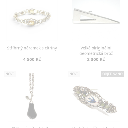
Stříbrný náramek s citríny
Velká oiriginální
geometrická brož
4 500 Kč
2 300 Kč
NOVÉ
NOVÉ
OBJEDNÁNO