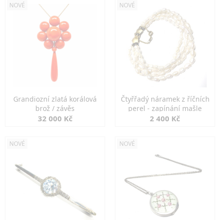
NOVÉ
NOVÉ
Grandiozní zlatá korálová
Čtyřřadý náramek z říčních
brož / závěs
perel - zapínání mašle
32 000 Kč
2 400 Kč
NOVÉ
NOVÉ