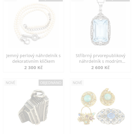
Jemný perlový náhrdelník s
Stříbrný prvorepublikový
dekorativním klíčkem
náhrdelník s modrým
spinelem
2 300 Kč
2 600 Kč
NOVÉ
OBJEDNÁNO
NOVÉ