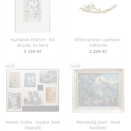
Kulhánek Oldřich - KG
Stříbrná brož s perlami -
Brücke, Ex libris
sněženky
3 100 Kč
2 200 Kč
NOVÉ
NOVÉ
Nemes Endre - Soubor šesti
Petrovický Josef - Hrad
litografií
Karlštejn