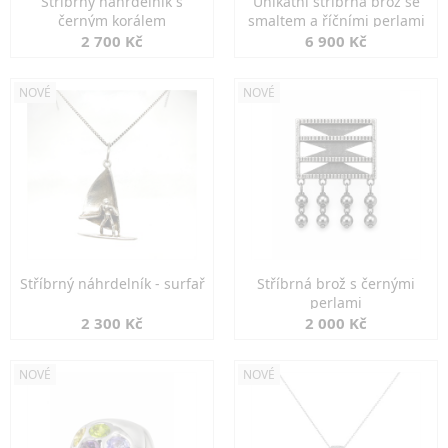
Stříbrný náhrdelník s
Unikátní stříbrná brož se
černým korálem
smaltem a říčními perlami
2 700 Kč
6 900 Kč
NOVÉ
NOVÉ
Stříbrný náhrdelník - surfař
Stříbrná brož s černými
perlami
2 300 Kč
2 000 Kč
NOVÉ
NOVÉ