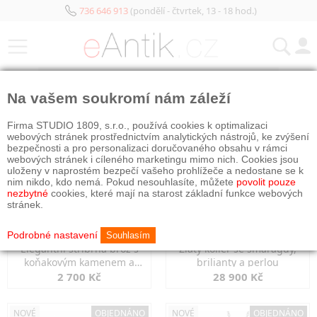
736 646 913
(pondělí - čtvrtek, 13 - 18 hod.)
KATEGORIE
Na vašem soukromí nám záleží
NOVÉ
OBJEDNÁNO
NOVÉ
OBJEDNÁNO
Firma STUDIO 1809, s.r.o., používá cookies k optimalizaci
webových stránek prostřednictvím analytických nástrojů, ke zvýšení
bezpečnosti a pro personalizaci doručovaného obsahu v rámci
webových stránek i cíleného marketingu mimo nich. Cookies jsou
uloženy v naprostém bezpečí vašeho prohlížeče a nedostane se k
nim nikdo, kdo nemá. Pokud nesouhlasíte, můžete
povolit pouze
nezbytné
cookies, které mají na starost základní funkce webových
stránek.
Podrobné nastavení
Souhlasím
Elegantní stříbrná brož s
Zlatý kolier se smaragdy,
koňakovým kamenem a
brilianty a perlou
markazity
2 700 Kč
28 900 Kč
NOVÉ
OBJEDNÁNO
NOVÉ
OBJEDNÁNO