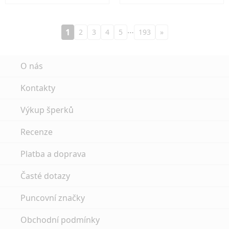
…
1
2
3
4
5
193
»
O nás
Kontakty
Výkup šperků
Recenze
Platba a doprava
Časté dotazy
Puncovní značky
Obchodní podmínky