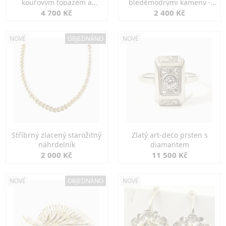
kouřovým topazem a
bleděmodrými kameny -
markazity
jemná elegance
4 700 Kč
2 400 Kč
NOVÉ
OBJEDNÁNO
NOVÉ
Stříbrný zlacený starožitný
Zlatý art-deco prsten s
náhrdelník
diamantem
2 000 Kč
11 500 Kč
NOVÉ
OBJEDNÁNO
NOVÉ