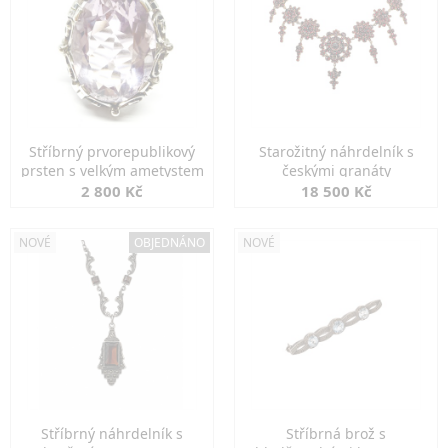
Stříbrný prvorepublikový
Starožitný náhrdelník s
prsten s velkým ametystem
českými granáty
2 800 Kč
18 500 Kč
NOVÉ
OBJEDNÁNO
NOVÉ
Stříbrný náhrdelník s
Stříbrná brož s