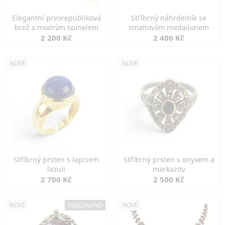
Elegantní prvorepubliková
Stříbrný náhrdelník se
brož s modrým spinelem
smaltovým medailonem
2 200 Kč
2 400 Kč
NOVÉ
NOVÉ
Stříbrný prsten s lapisem
Stříbrný prsten s onyxem a
lazuli
markazity
2 700 Kč
2 500 Kč
NOVÉ
OBJEDNÁNO
NOVÉ