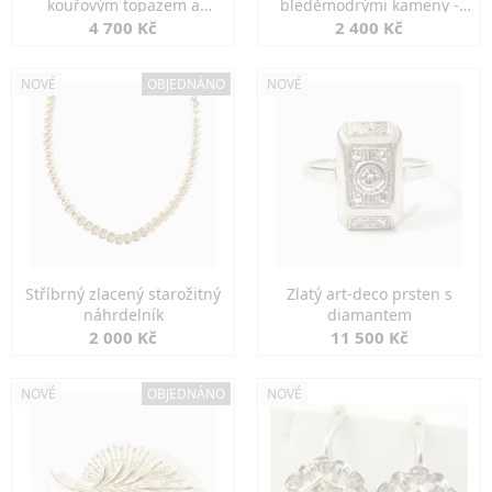
kouřovým topazem a
bleděmodrými kameny -
markazity
jemná elegance
4 700 Kč
2 400 Kč
NOVÉ
OBJEDNÁNO
NOVÉ
Stříbrný zlacený starožitný
Zlatý art-deco prsten s
náhrdelník
diamantem
2 000 Kč
11 500 Kč
NOVÉ
OBJEDNÁNO
NOVÉ