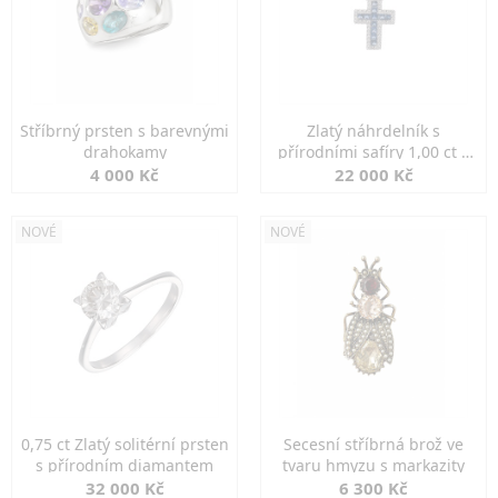
Stříbrný prsten s barevnými
Zlatý náhrdelník s
drahokamy
přírodními safíry 1,00 ct a
diamanty
4 000 Kč
22 000 Kč
NOVÉ
NOVÉ
0,75 ct Zlatý solitérní prsten
Secesní stříbrná brož ve
s přírodním diamantem
tvaru hmyzu s markazity
32 000 Kč
6 300 Kč