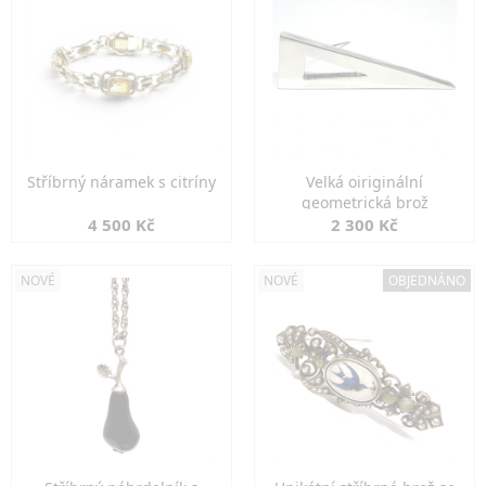
Stříbrný náramek s citríny
Velká oiriginální
geometrická brož
4 500 Kč
2 300 Kč
NOVÉ
NOVÉ
OBJEDNÁNO