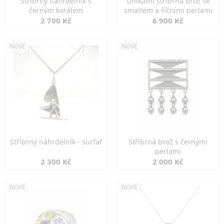
Stříbrný náhrdelník s
Unikátní stříbrná brož se
černým korálem
smaltem a říčními perlami
2 700 Kč
6 900 Kč
NOVÉ
NOVÉ
Stříbrný náhrdelník - surfař
Stříbrná brož s černými
perlami
2 300 Kč
2 000 Kč
NOVÉ
NOVÉ