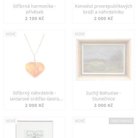
Stříbrná harmonika -
Konvolut prvorepublikových
přívěsek
broží a náhrdelníku
2 100 Kč
2 000 Kč
NOVÉ
NOVÉ
Stříbrný náhrdelník -
Suchý Bohuslav -
jantarové srdíčko Georg
Slunečnice
Kramer
2 000 Kč
3 000 Kč
NOVÉ
NOVÉ
OBJEDNÁNO