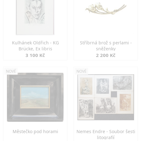
Kulhánek Oldřich - KG
Stříbrná brož s perlami -
Brücke, Ex libris
sněženky
3 100 Kč
2 200 Kč
NOVÉ
NOVÉ
Městečko pod horami
Nemes Endre - Soubor šesti
litografií