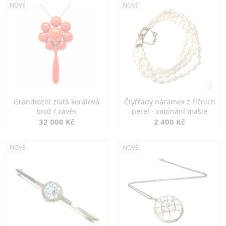
NOVÉ
NOVÉ
Grandiozní zlatá korálová
Čtyřřadý náramek z říčních
brož / závěs
perel - zapínání mašle
32 000 Kč
2 400 Kč
NOVÉ
NOVÉ