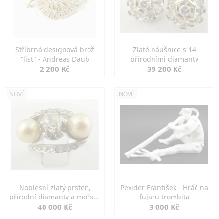
Stříbrná designová brož
Zlaté náušnice s 14
"list" - Andreas Daub
přírodními diamanty
2 200 Kč
39 200 Kč
NOVÉ
NOVÉ
Noblesní zlatý prsten,
Pexider František - Hráč na
přírodní diamanty a mořské
fujaru trombita
perly
40 000 Kč
3 000 Kč