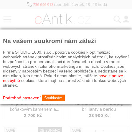
736 646 913
(pondělí - čtvrtek, 13 - 18 hod.)
KATEGORIE
Na vašem soukromí nám záleží
NOVÉ
NOVÉ
Firma STUDIO 1809, s.r.o., používá cookies k optimalizaci
webových stránek prostřednictvím analytických nástrojů, ke zvýšení
bezpečnosti a pro personalizaci doručovaného obsahu v rámci
webových stránek i cíleného marketingu mimo nich. Cookies jsou
uloženy v naprostém bezpečí vašeho prohlížeče a nedostane se k
nim nikdo, kdo nemá. Pokud nesouhlasíte, můžete
povolit pouze
nezbytné
cookies, které mají na starost základní funkce webových
stránek.
Podrobné nastavení
Souhlasím
Elegantní stříbrná brož s
Zlatý kolier se smaragdy,
koňakovým kamenem a
brilianty a perlou
markazity
2 700 Kč
28 900 Kč
NOVÉ
OBJEDNÁNO
NOVÉ