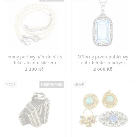
Jemný perlový náhrdelník s
Stříbrný prvorepublikový
dekorativním klíčkem
náhrdelník s modrým
spinelem
2 300 Kč
2 600 Kč
NOVÉ
OBJEDNÁNO
NOVÉ