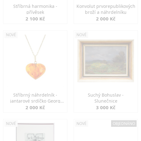
Stříbrná harmonika -
Konvolut prvorepublikových
přívěsek
broží a náhrdelníku
2 100 Kč
2 000 Kč
NOVÉ
NOVÉ
Stříbrný náhrdelník -
Suchý Bohuslav -
jantarové srdíčko Georg
Slunečnice
Kramer
2 000 Kč
3 000 Kč
NOVÉ
NOVÉ
OBJEDNÁNO