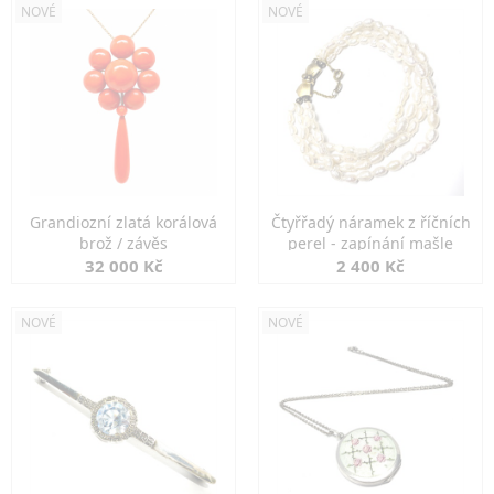
NOVÉ
NOVÉ
Grandiozní zlatá korálová
Čtyřřadý náramek z říčních
brož / závěs
perel - zapínání mašle
32 000 Kč
2 400 Kč
NOVÉ
NOVÉ