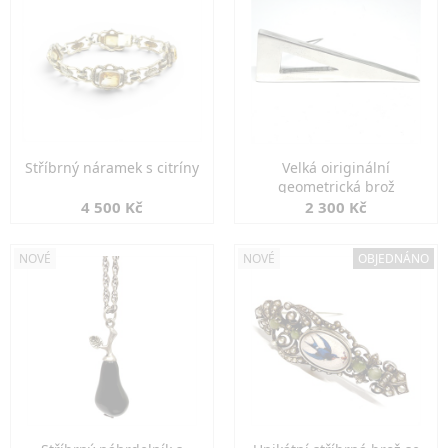
Stříbrný náramek s citríny
Velká oiriginální
geometrická brož
4 500 Kč
2 300 Kč
NOVÉ
NOVÉ
OBJEDNÁNO