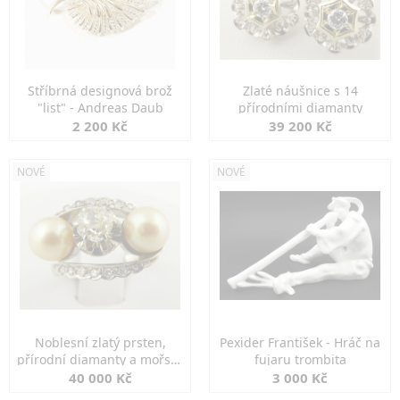
Stříbrná designová brož
Zlaté náušnice s 14
"list" - Andreas Daub
přírodními diamanty
2 200 Kč
39 200 Kč
NOVÉ
NOVÉ
Noblesní zlatý prsten,
Pexider František - Hráč na
přírodní diamanty a mořské
fujaru trombita
perly
40 000 Kč
3 000 Kč