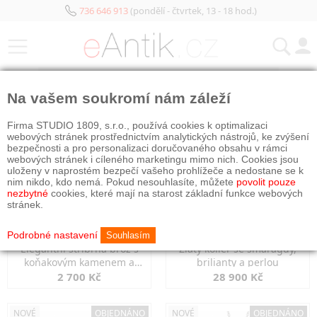
736 646 913
(pondělí - čtvrtek, 13 - 18 hod.)
KATEGORIE
Na vašem soukromí nám záleží
NOVÉ
OBJEDNÁNO
NOVÉ
OBJEDNÁNO
Firma STUDIO 1809, s.r.o., používá cookies k optimalizaci
webových stránek prostřednictvím analytických nástrojů, ke zvýšení
bezpečnosti a pro personalizaci doručovaného obsahu v rámci
webových stránek i cíleného marketingu mimo nich. Cookies jsou
uloženy v naprostém bezpečí vašeho prohlížeče a nedostane se k
nim nikdo, kdo nemá. Pokud nesouhlasíte, můžete
povolit pouze
nezbytné
cookies, které mají na starost základní funkce webových
stránek.
Podrobné nastavení
Souhlasím
Elegantní stříbrná brož s
Zlatý kolier se smaragdy,
koňakovým kamenem a
brilianty a perlou
markazity
2 700 Kč
28 900 Kč
NOVÉ
OBJEDNÁNO
NOVÉ
OBJEDNÁNO