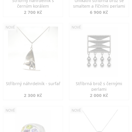
Stříbrný náhrdelník s
Unikátní stříbrná brož se
černým korálem
smaltem a říčními perlami
2 700 Kč
6 900 Kč
NOVÉ
NOVÉ
Stříbrný náhrdelník - surfař
Stříbrná brož s černými
perlami
2 300 Kč
2 000 Kč
NOVÉ
NOVÉ