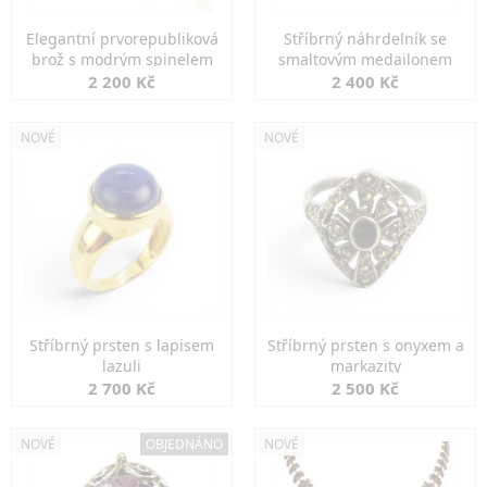
Elegantní prvorepubliková
Stříbrný náhrdelník se
brož s modrým spinelem
smaltovým medailonem
2 200 Kč
2 400 Kč
NOVÉ
NOVÉ
Stříbrný prsten s lapisem
Stříbrný prsten s onyxem a
lazuli
markazity
2 700 Kč
2 500 Kč
NOVÉ
OBJEDNÁNO
NOVÉ