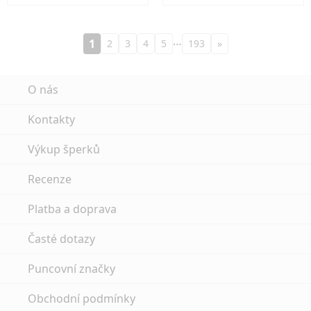
…
1
2
3
4
5
193
»
O nás
Kontakty
Výkup šperků
Recenze
Platba a doprava
Časté dotazy
Puncovní značky
Obchodní podmínky