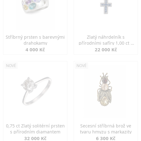
Stříbrný prsten s barevnými
Zlatý náhrdelník s
drahokamy
přírodními safíry 1,00 ct a
diamanty
4 000 Kč
22 000 Kč
NOVÉ
NOVÉ
0,75 ct Zlatý solitérní prsten
Secesní stříbrná brož ve
s přírodním diamantem
tvaru hmyzu s markazity
32 000 Kč
6 300 Kč