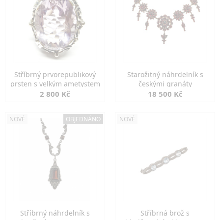
Stříbrný prvorepublikový
Starožitný náhrdelník s
prsten s velkým ametystem
českými granáty
2 800 Kč
18 500 Kč
NOVÉ
OBJEDNÁNO
NOVÉ
Stříbrný náhrdelník s
Stříbrná brož s