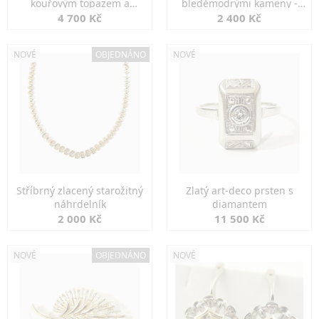
kouřovým topazem a
bleděmodrými kameny -
markazity
jemná elegance
4 700 Kč
2 400 Kč
NOVÉ
OBJEDNÁNO
NOVÉ
Stříbrný zlacený starožitný
Zlatý art-deco prsten s
náhrdelník
diamantem
2 000 Kč
11 500 Kč
NOVÉ
OBJEDNÁNO
NOVÉ