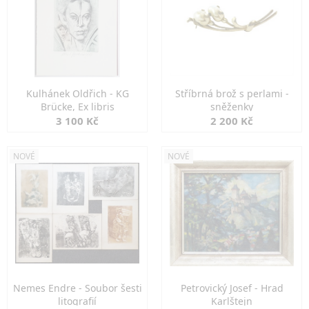
Kulhánek Oldřich - KG
Stříbrná brož s perlami -
Brücke, Ex libris
sněženky
3 100 Kč
2 200 Kč
NOVÉ
NOVÉ
Nemes Endre - Soubor šesti
Petrovický Josef - Hrad
litografií
Karlštejn