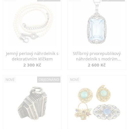
Jemný perlový náhrdelník s
Stříbrný prvorepublikový
dekorativním klíčkem
náhrdelník s modrým
spinelem
2 300 Kč
2 600 Kč
NOVÉ
OBJEDNÁNO
NOVÉ