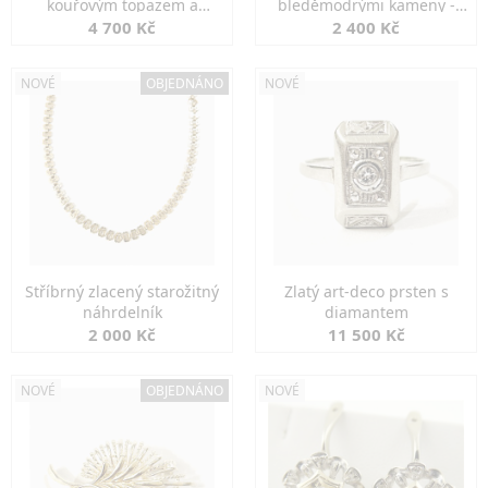
kouřovým topazem a
bleděmodrými kameny -
markazity
jemná elegance
4 700 Kč
2 400 Kč
NOVÉ
OBJEDNÁNO
NOVÉ
Stříbrný zlacený starožitný
Zlatý art-deco prsten s
náhrdelník
diamantem
2 000 Kč
11 500 Kč
NOVÉ
OBJEDNÁNO
NOVÉ