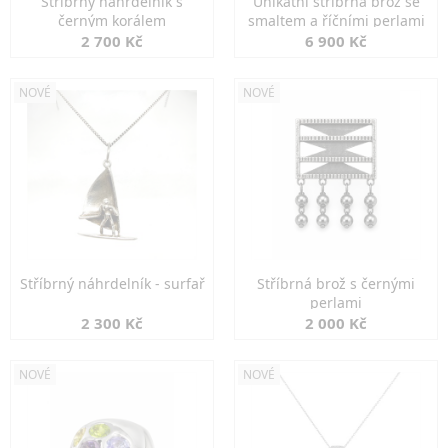
Stříbrný náhrdelník s
Unikátní stříbrná brož se
černým korálem
smaltem a říčními perlami
2 700 Kč
6 900 Kč
NOVÉ
NOVÉ
Stříbrný náhrdelník - surfař
Stříbrná brož s černými
perlami
2 300 Kč
2 000 Kč
NOVÉ
NOVÉ