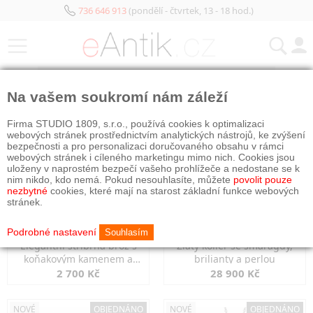
736 646 913
(pondělí - čtvrtek, 13 - 18 hod.)
KATEGORIE
Na vašem soukromí nám záleží
NOVÉ
OBJEDNÁNO
NOVÉ
OBJEDNÁNO
Firma STUDIO 1809, s.r.o., používá cookies k optimalizaci
webových stránek prostřednictvím analytických nástrojů, ke zvýšení
bezpečnosti a pro personalizaci doručovaného obsahu v rámci
webových stránek i cíleného marketingu mimo nich. Cookies jsou
uloženy v naprostém bezpečí vašeho prohlížeče a nedostane se k
nim nikdo, kdo nemá. Pokud nesouhlasíte, můžete
povolit pouze
nezbytné
cookies, které mají na starost základní funkce webových
stránek.
Podrobné nastavení
Souhlasím
Elegantní stříbrná brož s
Zlatý kolier se smaragdy,
koňakovým kamenem a
brilianty a perlou
markazity
2 700 Kč
28 900 Kč
NOVÉ
OBJEDNÁNO
NOVÉ
OBJEDNÁNO