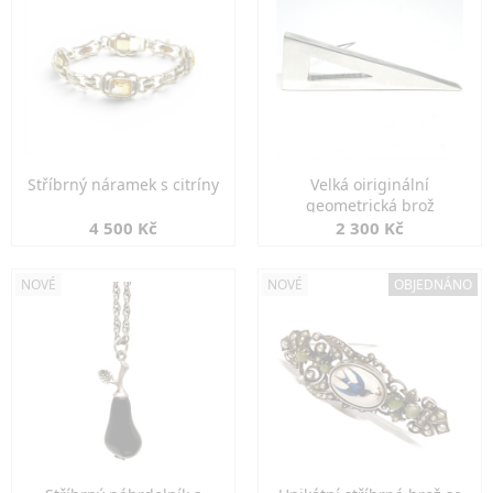
Stříbrný náramek s citríny
Velká oiriginální
geometrická brož
4 500 Kč
2 300 Kč
NOVÉ
NOVÉ
OBJEDNÁNO