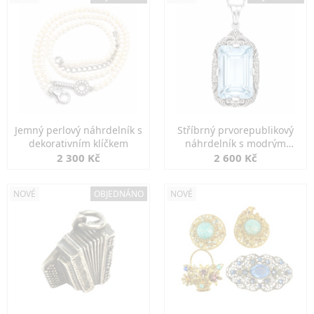
Jemný perlový náhrdelník s
Stříbrný prvorepublikový
dekorativním klíčkem
náhrdelník s modrým
spinelem
2 300 Kč
2 600 Kč
NOVÉ
OBJEDNÁNO
NOVÉ