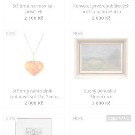
Stříbrná harmonika -
Konvolut prvorepublikových
přívěsek
broží a náhrdelníku
2 100 Kč
2 000 Kč
NOVÉ
NOVÉ
Stříbrný náhrdelník -
Suchý Bohuslav -
jantarové srdíčko Georg
Slunečnice
Kramer
2 000 Kč
3 000 Kč
NOVÉ
NOVÉ
OBJEDNÁNO