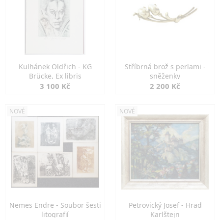
Kulhánek Oldřich - KG
Stříbrná brož s perlami -
Brücke, Ex libris
sněženky
3 100 Kč
2 200 Kč
NOVÉ
NOVÉ
Nemes Endre - Soubor šesti
Petrovický Josef - Hrad
litografií
Karlštejn