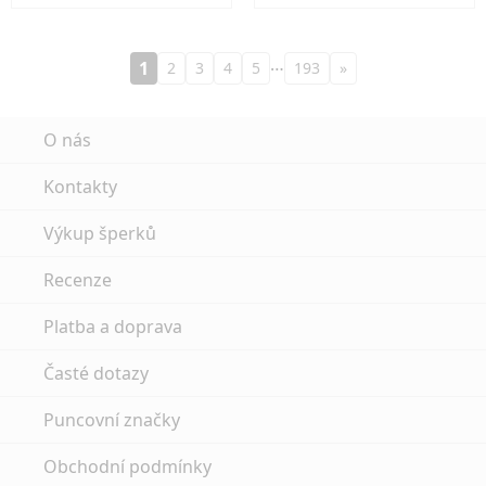
…
1
2
3
4
5
193
»
O nás
Kontakty
Výkup šperků
Recenze
Platba a doprava
Časté dotazy
Puncovní značky
Obchodní podmínky