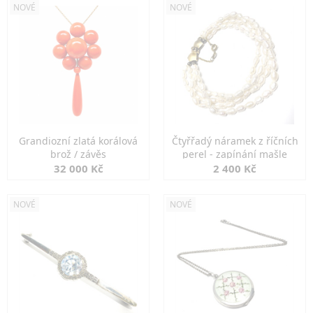
NOVÉ
NOVÉ
Grandiozní zlatá korálová
Čtyřřadý náramek z říčních
brož / závěs
perel - zapínání mašle
32 000 Kč
2 400 Kč
NOVÉ
NOVÉ