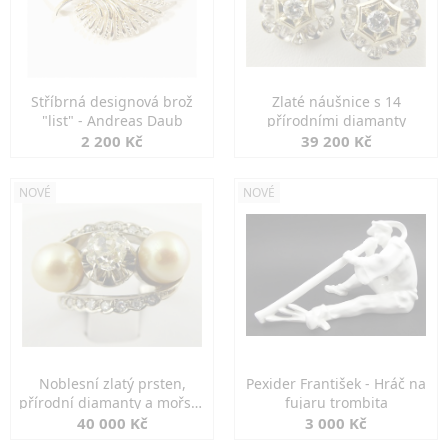
Stříbrná designová brož
Zlaté náušnice s 14
"list" - Andreas Daub
přírodními diamanty
2 200 Kč
39 200 Kč
NOVÉ
NOVÉ
Noblesní zlatý prsten,
Pexider František - Hráč na
přírodní diamanty a mořské
fujaru trombita
perly
40 000 Kč
3 000 Kč