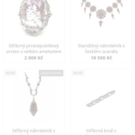
Stříbrný prvorepublikový
Starožitný náhrdelník s
prsten s velkým ametystem
českými granáty
2 800 Kč
18 500 Kč
NOVÉ
OBJEDNÁNO
NOVÉ
Stříbrný náhrdelník s
Stříbrná brož s