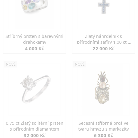
Stříbrný prsten s barevnými
Zlatý náhrdelník s
drahokamy
přírodními safíry 1,00 ct a
diamanty
4 000 Kč
22 000 Kč
NOVÉ
NOVÉ
0,75 ct Zlatý solitérní prsten
Secesní stříbrná brož ve
s přírodním diamantem
tvaru hmyzu s markazity
32 000 Kč
6 300 Kč