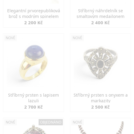
Elegantní prvorepubliková
Stříbrný náhrdelník se
brož s modrým spinelem
smaltovým medailonem
2 200 Kč
2 400 Kč
NOVÉ
NOVÉ
Stříbrný prsten s lapisem
Stříbrný prsten s onyxem a
lazuli
markazity
2 700 Kč
2 500 Kč
NOVÉ
OBJEDNÁNO
NOVÉ