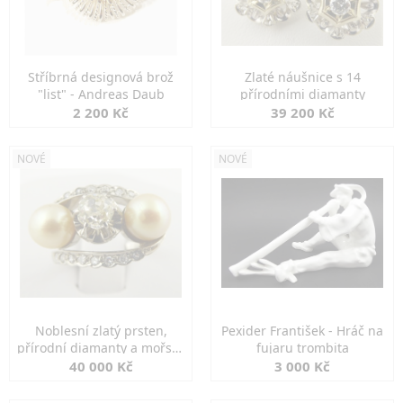
Stříbrná designová brož
Zlaté náušnice s 14
"list" - Andreas Daub
přírodními diamanty
2 200 Kč
39 200 Kč
NOVÉ
NOVÉ
Noblesní zlatý prsten,
Pexider František - Hráč na
přírodní diamanty a mořské
fujaru trombita
perly
40 000 Kč
3 000 Kč