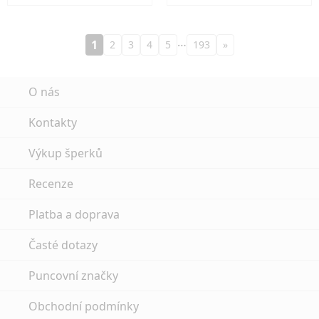
…
1
2
3
4
5
193
»
O nás
Kontakty
Výkup šperků
Recenze
Platba a doprava
Časté dotazy
Puncovní značky
Obchodní podmínky