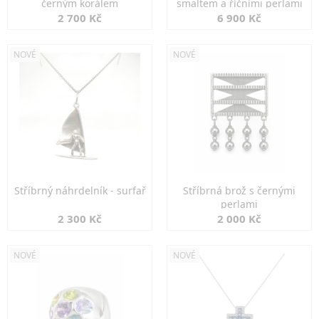
černým korálem
smaltem a říčními perlami
2 700 Kč
6 900 Kč
NOVÉ
NOVÉ
Stříbrný náhrdelník - surfař
Stříbrná brož s černými
perlami
2 300 Kč
2 000 Kč
NOVÉ
NOVÉ