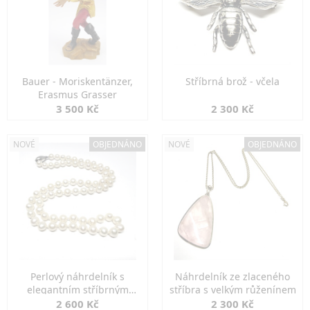
Bauer - Moriskentänzer,
Stříbrná brož - včela
Erasmus Grasser
3 500 Kč
2 300 Kč
NOVÉ
OBJEDNÁNO
NOVÉ
OBJEDNÁNO
Perlový náhrdelník s
Náhrdelník ze zlaceného
elegantním stříbrným
stříbra s velkým růženínem
zapínáním
2 600 Kč
2 300 Kč