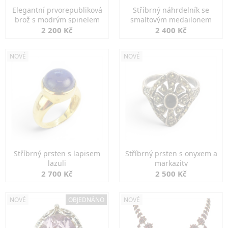
Elegantní prvorepubliková
Stříbrný náhrdelník se
brož s modrým spinelem
smaltovým medailonem
2 200 Kč
2 400 Kč
NOVÉ
NOVÉ
Stříbrný prsten s lapisem
Stříbrný prsten s onyxem a
lazuli
markazity
2 700 Kč
2 500 Kč
NOVÉ
OBJEDNÁNO
NOVÉ