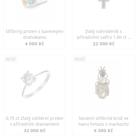
Stříbrný prsten s barevnými
Zlatý náhrdelník s
drahokamy
přírodními safíry 1,00 ct a
diamanty
4 000 Kč
22 000 Kč
NOVÉ
NOVÉ
0,75 ct Zlatý solitérní prsten
Secesní stříbrná brož ve
s přírodním diamantem
tvaru hmyzu s markazity
32 000 Kč
6 300 Kč