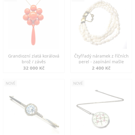
Grandiozní zlatá korálová
Čtyřřadý náramek z říčních
brož / závěs
perel - zapínání mašle
32 000 Kč
2 400 Kč
NOVÉ
NOVÉ