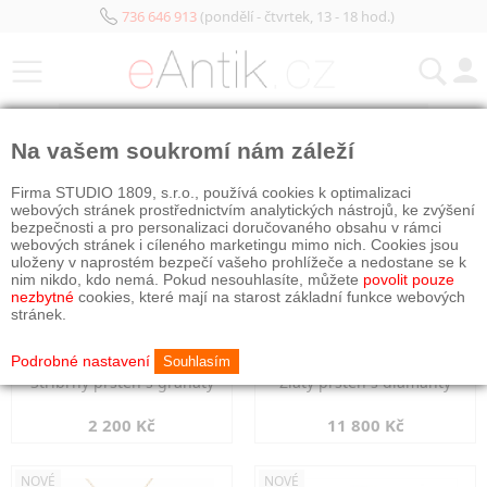
736 646 913
(pondělí - čtvrtek, 13 - 18 hod.)
KATEGORIE
Na vašem soukromí nám záleží
NOVÉ
NOVÉ
Firma STUDIO 1809, s.r.o., používá cookies k optimalizaci
webových stránek prostřednictvím analytických nástrojů, ke zvýšení
bezpečnosti a pro personalizaci doručovaného obsahu v rámci
webových stránek i cíleného marketingu mimo nich. Cookies jsou
uloženy v naprostém bezpečí vašeho prohlížeče a nedostane se k
nim nikdo, kdo nemá. Pokud nesouhlasíte, můžete
povolit pouze
nezbytné
cookies, které mají na starost základní funkce webových
stránek.
Podrobné nastavení
Souhlasím
Stříbrný prsten s granáty
Zlatý prsten s diamanty
2 200 Kč
11 800 Kč
NOVÉ
NOVÉ