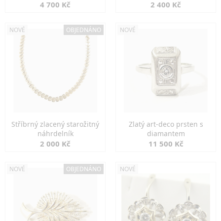
markazity
jemná elegance
4 700 Kč
2 400 Kč
NOVÉ
OBJEDNÁNO
NOVÉ
Stříbrný zlacený starožitný
Zlatý art-deco prsten s
náhrdelník
diamantem
2 000 Kč
11 500 Kč
NOVÉ
OBJEDNÁNO
NOVÉ