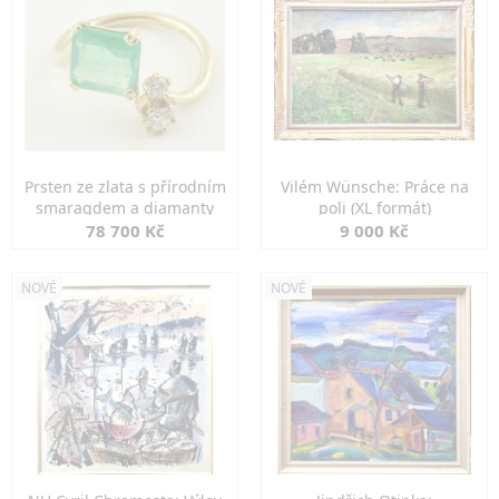
Prsten ze zlata s přírodním
Vilém Wünsche: Práce na
smaragdem a diamanty
poli (XL formát)
78 700 Kč
9 000 Kč
NOVÉ
NOVÉ