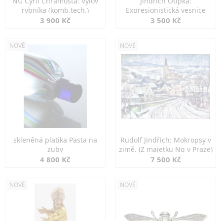
NU Cyril Chramosta: Výlov
Jindřich Otipka:
rybníka (komb.tech.)
Expresionistická vesnice
3 900 Kč
3 500 Kč
NOVÉ
NOVÉ
skleněná platika Pasta na
Rudolf Jindřich: Mokropsy v
zuby
zimě. (Z majetku Ng v Praze)
4 800 Kč
7 500 Kč
NOVÉ
NOVÉ