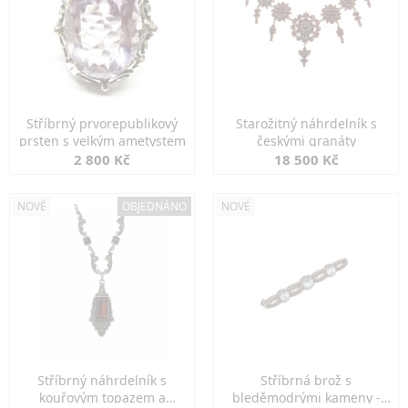
Stříbrný prvorepublikový
Starožitný náhrdelník s
prsten s velkým ametystem
českými granáty
2 800 Kč
18 500 Kč
NOVÉ
OBJEDNÁNO
NOVÉ
Stříbrný náhrdelník s
Stříbrná brož s
kouřovým topazem a
bleděmodrými kameny -