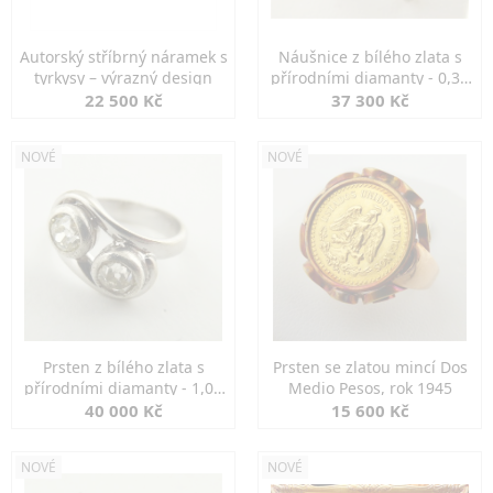
Autorský stříbrný náramek s
Náušnice z bílého zlata s
tyrkysy – výrazný design
přírodními diamanty - 0,30
ct
22 500 Kč
37 300 Kč
NOVÉ
NOVÉ
Prsten z bílého zlata s
Prsten se zlatou mincí Dos
přírodními diamanty - 1,00
Medio Pesos, rok 1945
ct
40 000 Kč
15 600 Kč
NOVÉ
NOVÉ