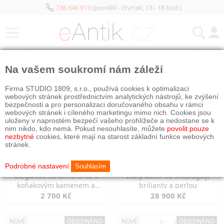
736 646 913
(pondělí - čtvrtek, 13 - 18 hod.)
KATEGORIE
Na vašem soukromí nám záleží
NOVÉ
OBJEDNÁNO
NOVÉ
OBJEDNÁNO
Firma STUDIO 1809, s.r.o., používá cookies k optimalizaci
webových stránek prostřednictvím analytických nástrojů, ke zvýšení
bezpečnosti a pro personalizaci doručovaného obsahu v rámci
webových stránek i cíleného marketingu mimo nich. Cookies jsou
uloženy v naprostém bezpečí vašeho prohlížeče a nedostane se k
nim nikdo, kdo nemá. Pokud nesouhlasíte, můžete
povolit pouze
nezbytné
cookies, které mají na starost základní funkce webových
stránek.
Podrobné nastavení
Souhlasím
Elegantní stříbrná brož s
Zlatý kolier se smaragdy,
koňakovým kamenem a
brilianty a perlou
markazity
2 700 Kč
28 900 Kč
NOVÉ
OBJEDNÁNO
NOVÉ
OBJEDNÁNO