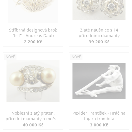
Stříbrná designová brož
Zlaté náušnice s 14
"list" - Andreas Daub
přírodními diamanty
2 200 Kč
39 200 Kč
NOVÉ
NOVÉ
Noblesní zlatý prsten,
Pexider František - Hráč na
přírodní diamanty a mořské
fujaru trombita
perly
40 000 Kč
3 000 Kč