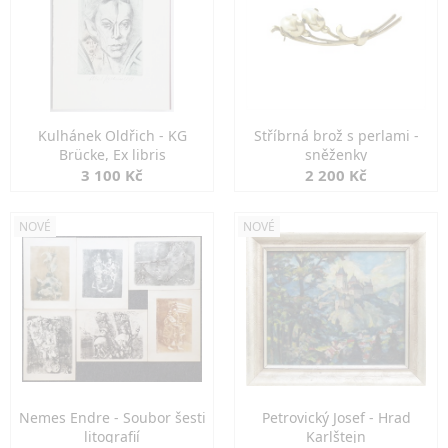
Kulhánek Oldřich - KG
Stříbrná brož s perlami -
Brücke, Ex libris
sněženky
3 100 Kč
2 200 Kč
NOVÉ
NOVÉ
Nemes Endre - Soubor šesti
Petrovický Josef - Hrad
litografií
Karlštejn