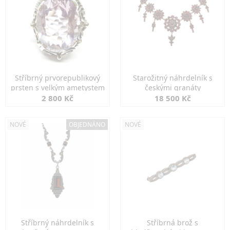
Stříbrný prvorepublikový
Starožitný náhrdelník s
prsten s velkým ametystem
českými granáty
2 800 Kč
18 500 Kč
NOVÉ
OBJEDNÁNO
NOVÉ
Stříbrný náhrdelník s
Stříbrná brož s