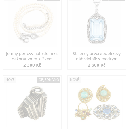
Jemný perlový náhrdelník s
Stříbrný prvorepublikový
dekorativním klíčkem
náhrdelník s modrým
spinelem
2 300 Kč
2 600 Kč
NOVÉ
OBJEDNÁNO
NOVÉ