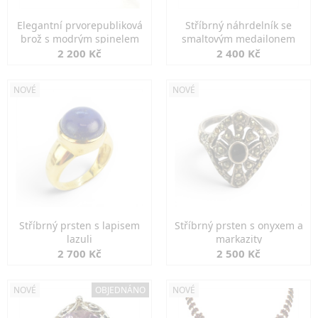
Elegantní prvorepubliková
Stříbrný náhrdelník se
brož s modrým spinelem
smaltovým medailonem
2 200 Kč
2 400 Kč
NOVÉ
NOVÉ
Stříbrný prsten s lapisem
Stříbrný prsten s onyxem a
lazuli
markazity
2 700 Kč
2 500 Kč
NOVÉ
OBJEDNÁNO
NOVÉ