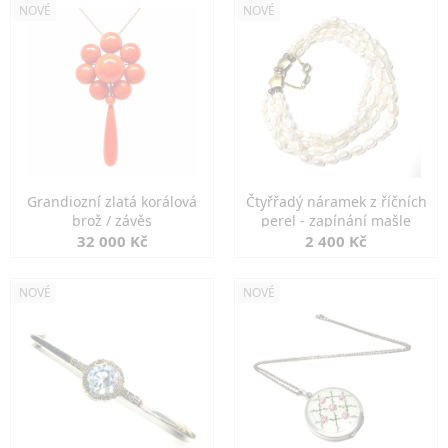
NOVÉ
NOVÉ
Grandiozní zlatá korálová
Čtyřřadý náramek z říčních
brož / závěs
perel - zapínání mašle
32 000 Kč
2 400 Kč
NOVÉ
NOVÉ