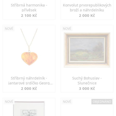
Stříbrná harmonika -
Konvolut prvorepublikových
přívěsek
broží a náhrdelníku
2 100 Kč
2 000 Kč
NOVÉ
NOVÉ
Stříbrný náhrdelník -
Suchý Bohuslav -
jantarové srdíčko Georg
Slunečnice
Kramer
2 000 Kč
3 000 Kč
NOVÉ
NOVÉ
OBJEDNÁNO