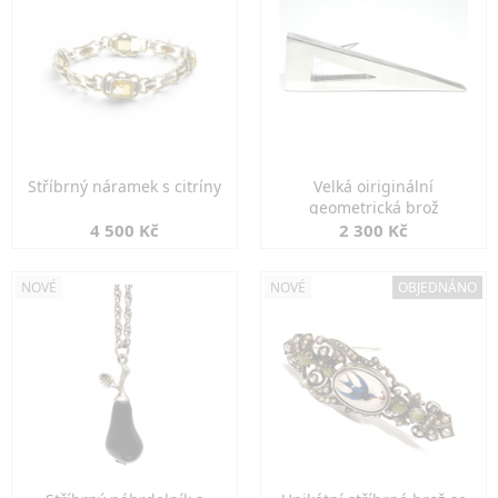
Stříbrný náramek s citríny
Velká oiriginální
geometrická brož
4 500 Kč
2 300 Kč
NOVÉ
NOVÉ
OBJEDNÁNO