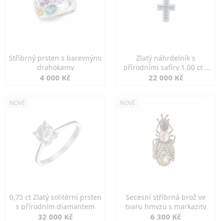
Stříbrný prsten s barevnými
Zlatý náhrdelník s
drahokamy
přírodními safíry 1,00 ct a
diamanty
4 000 Kč
22 000 Kč
NOVÉ
NOVÉ
0,75 ct Zlatý solitérní prsten
Secesní stříbrná brož ve
s přírodním diamantem
tvaru hmyzu s markazity
32 000 Kč
6 300 Kč