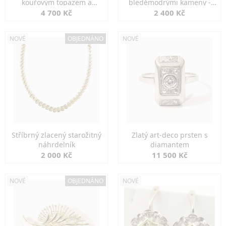
kouřovým topazem a
bleděmodrými kameny -
markazity
jemná elegance
4 700 Kč
2 400 Kč
NOVÉ
OBJEDNÁNO
NOVÉ
Stříbrný zlacený starožitný
Zlatý art-deco prsten s
náhrdelník
diamantem
2 000 Kč
11 500 Kč
NOVÉ
OBJEDNÁNO
NOVÉ