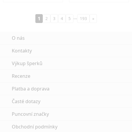
…
1
2
3
4
5
193
»
O nás
Kontakty
Výkup šperků
Recenze
Platba a doprava
Časté dotazy
Puncovní značky
Obchodní podmínky