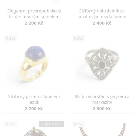
Elegantní prvorepubliková
Stříbrný náhrdelník se
brož s modrým spinelem
smaltovým medailonem
2 200 Kč
2 400 Kč
NOVÉ
NOVÉ
Stříbrný prsten s lapisem
Stříbrný prsten s onyxem a
lazuli
markazity
2 700 Kč
2 500 Kč
NOVÉ
OBJEDNÁNO
NOVÉ