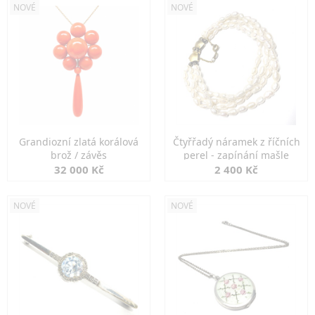
NOVÉ
NOVÉ
Grandiozní zlatá korálová
Čtyřřadý náramek z říčních
brož / závěs
perel - zapínání mašle
32 000 Kč
2 400 Kč
NOVÉ
NOVÉ