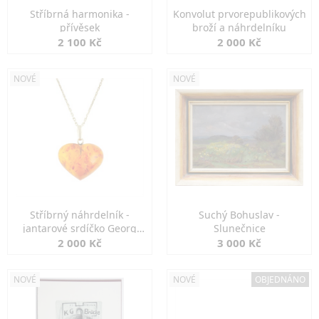
Stříbrná harmonika -
Konvolut prvorepublikových
přívěsek
broží a náhrdelníku
2 100 Kč
2 000 Kč
NOVÉ
NOVÉ
Stříbrný náhrdelník -
Suchý Bohuslav -
jantarové srdíčko Georg
Slunečnice
Kramer
2 000 Kč
3 000 Kč
NOVÉ
NOVÉ
OBJEDNÁNO