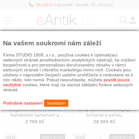
736 646 913
(pondělí - čtvrtek, 13 - 18 hod.)
KATEGORIE
Na vašem soukromí nám záleží
NOVÉ
OBJEDNÁNO
NOVÉ
OBJEDNÁNO
Firma STUDIO 1809, s.r.o., používá cookies k optimalizaci
webových stránek prostřednictvím analytických nástrojů, ke zvýšení
bezpečnosti a pro personalizaci doručovaného obsahu v rámci
webových stránek i cíleného marketingu mimo nich. Cookies jsou
uloženy v naprostém bezpečí vašeho prohlížeče a nedostane se k
nim nikdo, kdo nemá. Pokud nesouhlasíte, můžete
povolit pouze
nezbytné
cookies, které mají na starost základní funkce webových
stránek.
Podrobné nastavení
Souhlasím
Elegantní stříbrná brož s
Zlatý kolier se smaragdy,
koňakovým kamenem a
brilianty a perlou
markazity
2 700 Kč
28 900 Kč
NOVÉ
OBJEDNÁNO
NOVÉ
OBJEDNÁNO