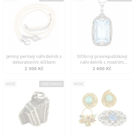
Jemný perlový náhrdelník s
Stříbrný prvorepublikový
dekorativním klíčkem
náhrdelník s modrým
spinelem
2 300 Kč
2 600 Kč
NOVÉ
OBJEDNÁNO
NOVÉ