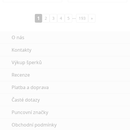
…
1
2
3
4
5
193
»
O nás
Kontakty
Výkup šperků
Recenze
Platba a doprava
Časté dotazy
Puncovní značky
Obchodní podmínky