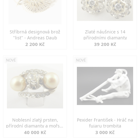
Stříbrná designová brož
Zlaté náušnice s 14
"list" - Andreas Daub
přírodními diamanty
2 200 Kč
39 200 Kč
NOVÉ
NOVÉ
Noblesní zlatý prsten,
Pexider František - Hráč na
přírodní diamanty a mořské
fujaru trombita
perly
40 000 Kč
3 000 Kč