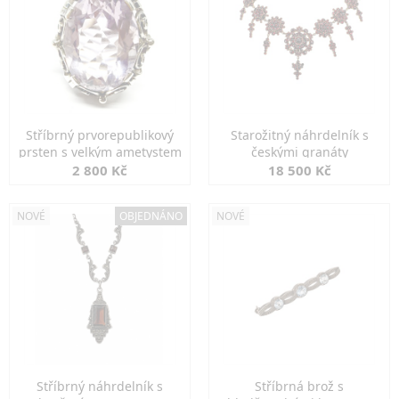
Stříbrný prvorepublikový
Starožitný náhrdelník s
prsten s velkým ametystem
českými granáty
2 800 Kč
18 500 Kč
NOVÉ
OBJEDNÁNO
NOVÉ
Stříbrný náhrdelník s
Stříbrná brož s