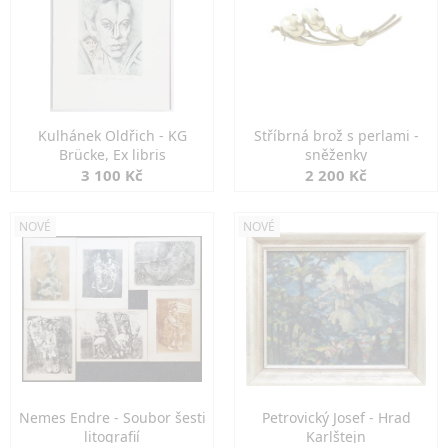
Kulhánek Oldřich - KG
Stříbrná brož s perlami -
Brücke, Ex libris
sněženky
3 100 Kč
2 200 Kč
NOVÉ
NOVÉ
Nemes Endre - Soubor šesti
Petrovický Josef - Hrad
litografií
Karlštejn