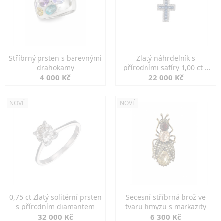
Stříbrný prsten s barevnými
Zlatý náhrdelník s
drahokamy
přírodními safíry 1,00 ct a
diamanty
4 000 Kč
22 000 Kč
NOVÉ
NOVÉ
0,75 ct Zlatý solitérní prsten
Secesní stříbrná brož ve
s přírodním diamantem
tvaru hmyzu s markazity
32 000 Kč
6 300 Kč