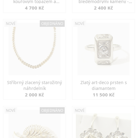
kouřovým topazem a
bleděmodrými kameny -
markazity
jemná elegance
4 700 Kč
2 400 Kč
NOVÉ
OBJEDNÁNO
NOVÉ
Stříbrný zlacený starožitný
Zlatý art-deco prsten s
náhrdelník
diamantem
2 000 Kč
11 500 Kč
NOVÉ
OBJEDNÁNO
NOVÉ