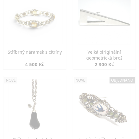
Stříbrný náramek s citríny
Velká oiriginální
geometrická brož
4 500 Kč
2 300 Kč
NOVÉ
NOVÉ
OBJEDNÁNO