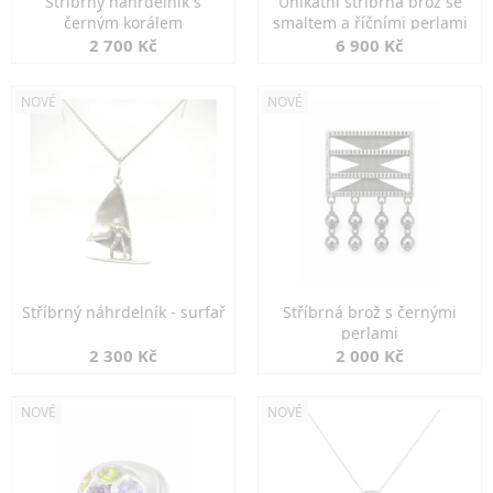
Stříbrný náhrdelník s
Unikátní stříbrná brož se
černým korálem
smaltem a říčními perlami
2 700 Kč
6 900 Kč
NOVÉ
NOVÉ
Stříbrný náhrdelník - surfař
Stříbrná brož s černými
perlami
2 300 Kč
2 000 Kč
NOVÉ
NOVÉ